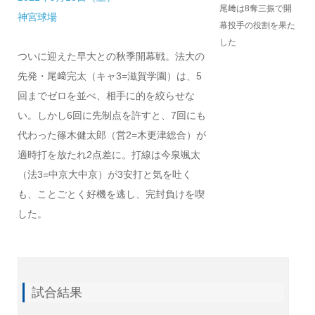
尾﨑は8奪三振で開
神宮球場
幕投手の役割を果た
した
ついに迎えた早大との秋季開幕戦。法大の
先発・尾﨑完太（キャ3=滋賀学園）は、5
回までゼロを並べ、相手に的を絞らせな
い。しかし6回に先制点を許すと、7回にも
代わった篠木健太郎（営2=木更津総合）が
適時打を放たれ2点差に。打線は今泉颯太
（法3=中京大中京）が3安打と気を吐く
も、ことごとく好機を逃し、完封負けを喫
した。
試合結果