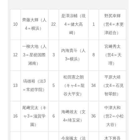
是澤涼輔（現
野尻幸輝
齊藤大輝（人
10
22
4＝健大高
1
（営4＝木更
4＝横浜）
崎）
津総合）
一柳大地（人
宮﨑秀太
内海貴斗（人
12
3＝星槎国際
3
8
（営4＝天
3=横浜）
湘南）
理）
松田憲之朗
平原大靖
塙雄裕（法3
13
5
（キャ4＝龍
34
（文4＝石見
＝常総学院）
谷大平安）
智翠館）
尾﨑完太（キ
中津大和
海﨑雄太（文
16
ャ3＝滋賀学
6
36
（営2＝小松
4=埼玉栄）
園）
大谷）
今泉颯太（法
木下将吾