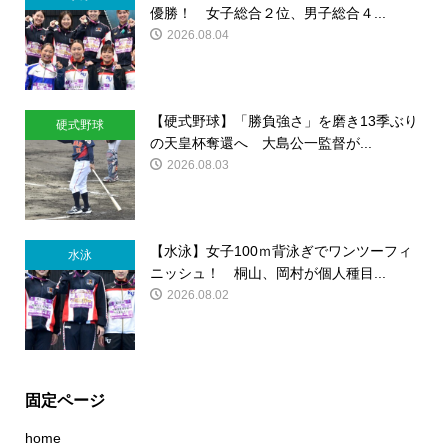
優勝！ 女子総合２位、男子総合４...
2026.08.04
【硬式野球】「勝負強さ」を磨き13季ぶり
硬式野球
の天皇杯奪還へ 大島公一監督が...
2026.08.03
【水泳】女子100ｍ背泳ぎでワンツーフィ
水泳
ニッシュ！ 桐山、岡村が個人種目...
2026.08.02
固定ページ
home