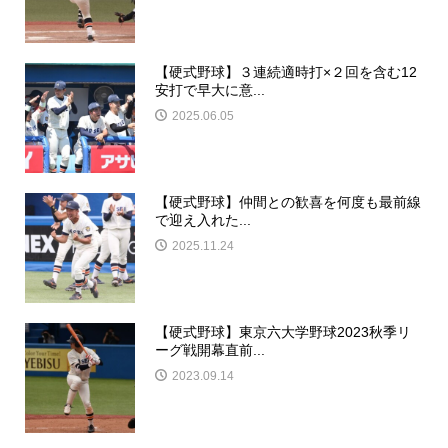
【硬式野球】３連続適時打×２回を含む12
安打で早大に意...
2025.06.05
【硬式野球】仲間との歓喜を何度も最前線
で迎え入れた...
2025.11.24
【硬式野球】東京六大学野球2023秋季リ
ーグ戦開幕直前...
2023.09.14