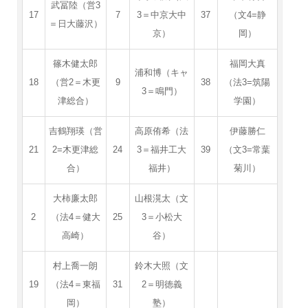
武冨陸（営3
17
7
3＝中京大中
37
（文4=静
＝日大藤沢）
京）
岡）
篠木健太郎
福岡大真
浦和博（キャ
18
（営2＝木更
9
38
（法3=筑陽
3＝鳴門）
津総合）
学園）
吉鶴翔瑛（営
高原侑希（法
伊藤勝仁
21
2=木更津総
24
3＝福井工大
39
（文3=常葉
合）
福井）
菊川）
大柿廉太郎
山根滉太（文
2
（法4＝健大
25
3＝小松大
高崎）
谷）
村上喬一朗
鈴木大照（文
19
（法4＝東福
31
2＝明徳義
岡）
塾）