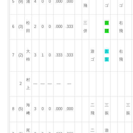
5
(9)
浦
4
0
0
.000
.000
飛
ゴ
ゴ
松
三
四
右
6
(3)
2
0
0
.000
.333
田
併
球
飛
大
遊
左
右
7
(2)
3
1
0
.333
.333
柿
ゴ
安
飛
村
2
—
—
—
—
—
上
海
二
三
三
8
(5)
3
0
0
.000
.000
﨑
飛
振
振
尾
二
遊