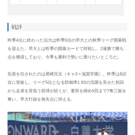
戦評
昨季4位に終わった法大は昨季5位の早大との秋季リーグ開幕戦
を迎えた。早大とは昨季の開幕カードで対戦し、2連勝で勝ち
点を獲得しており、今季も勝利で勢いに乗りたいところだ。
先発を任されたのは尾崎完太（キャ3＝滋賀学園）。昨季は8試
合に登板し、リーグ5位となる防御率1.93の活躍を見せた初回
から走者を背負う投球が続くが、要所を締め5回まで7奪三振を
奪い、早大打線を無失点に抑える。