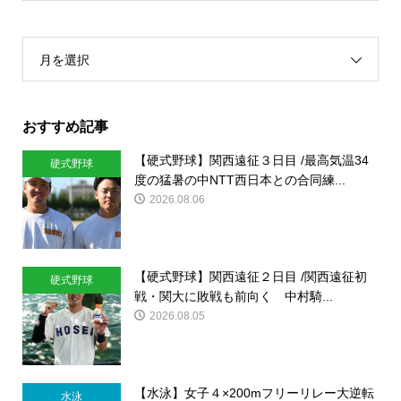
月を選択
おすすめ記事
【硬式野球】関西遠征３日目 /最高気温34
硬式野球
度の猛暑の中NTT西日本との合同練...
2026.08.06
【硬式野球】関西遠征２日目 /関西遠征初
硬式野球
戦・関大に敗戦も前向く 中村騎...
2026.08.05
【水泳】女子４×200mフリーリレー大逆転
水泳