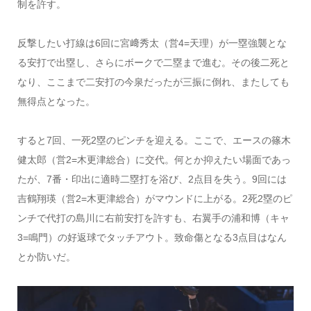
制を許す。
反撃したい打線は6回に宮﨑秀太（営4=天理）が一塁強襲とな
る安打で出塁し、さらにボークで二塁まで進む。その後二死と
なり、ここまで二安打の今泉だったが三振に倒れ、またしても
無得点となった。
すると7回、一死2塁のピンチを迎える。ここで、エースの篠木
健太郎（営2=木更津総合）に交代。何とか抑えたい場面であっ
たが、7番・印出に適時二塁打を浴び、2点目を失う。9回には
吉鶴翔瑛（営2=木更津総合）がマウンドに上がる。2死2塁のピ
ンチで代打の島川に右前安打を許すも、右翼手の浦和博（キャ
3=鳴門）の好返球でタッチアウト。致命傷となる3点目はなん
とか防いだ。