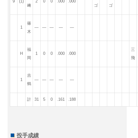
9
(1)
2
0
0
.000
.000
﨑
ゴ
ゴ
篠
1
—
—
—
—
—
木
福
三
H
1
0
0
.000
.000
岡
飛
吉
1
—
—
—
—
—
鶴
計
31
5
0
.161
.188
投手成績