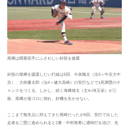
尾﨑は開幕投手にふさわしい好投を披露
好投の尾﨑を援護したい打線は5回、今泉颯太（法3＝中京大中
京）、大柿廉太郎（法4＝健大高崎）の安打などで1死満塁のチ
ャンスをつくる。しかし、続く海﨑雄太（文4=埼玉栄）が三
振、尾﨑が遊ゴロに倒れ、好機を生かせない。
ここまで無失点に抑えてきた尾崎だったが6回、安打で出した
走者を二塁に進められると2番・中村将希に適時打を浴び、先