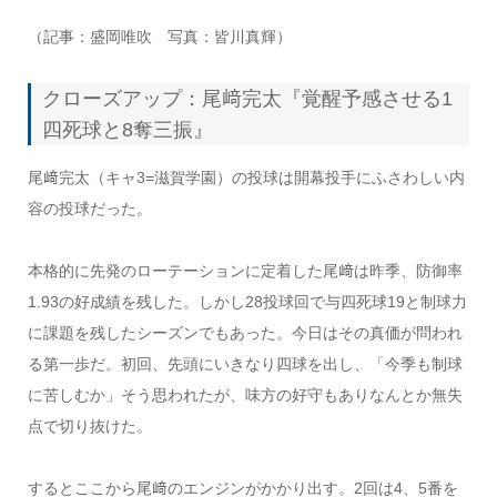
（記事：盛岡唯吹 写真：皆川真輝）
クローズアップ：尾﨑完太『覚醒予感させる1
四死球と8奪三振』
尾﨑完太（キャ3=滋賀学園）の投球は開幕投手にふさわしい内
容の投球だった。
本格的に先発のローテーションに定着した尾﨑は昨季、防御率
1.93の好成績を残した。しかし28投球回で与四死球19と制球力
に課題を残したシーズンでもあった。今日はその真価が問われ
る第一歩だ。初回、先頭にいきなり四球を出し、「今季も制球
に苦しむか」そう思われたが、味方の好守もありなんとか無失
点で切り抜けた。
するとここから尾﨑のエンジンがかかり出す。2回は4、5番を