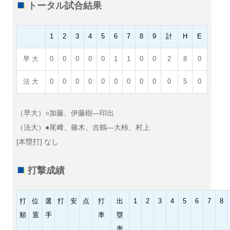
トータル試合結果
1
2
3
4
5
6
7
8
9
計
H
E
早 大
0
0
0
0
0
1
1
0
0
2
8
0
法 大
0
0
0
0
0
0
0
0
0
0
5
0
（早大）○加藤、伊藤樹—印出
（法大）●尾﨑、篠木、吉鶴—大柿、村上
[本塁打] なし
打撃成績
打
位
選
打
安
点
打
出
1
2
3
4
5
6
7
8
順
置
手
率
塁
率