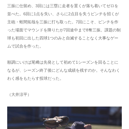
三振に仕留め、3回には三塁に走者を置くが落ち着いてゼロを
並べた。6回に1点を失い、さらに2点目を失うピンチを招くが
主砲・蛭間拓哉を三振に打ち取った。7回にこそ、ピンチを作
った場面でマウンドを降りたが7回途中まで8奪三振。課題の制
球も初回に出した四球1つのみと自滅することなく大事なゲー
ムで試合を作った。
順調にいけば尾﨑は先発として初めて1シーズンを回ることに
なるが、シーズン終了後にどんな成績を残すのか。そんなわく
わく感をもたらす投球だった。
（大井涼平）