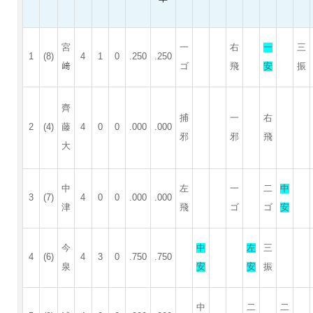
宮
一
右
一
三
1
(8)
4
1
0
.250
.250
﨑
ゴ
飛
安
振
齊
捕
一
右
2
(4)
藤
4
0
0
.000
.000
邪
邪
飛
大
中
左
一
二
中
3
(7)
4
0
0
.000
.000
津
飛
ゴ
ゴ
安
今
中
左
三
4
(6)
4
3
0
.750
.750
泉
安
安
振
中
二
二