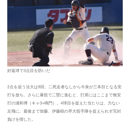
好返球で3点目を防いだ
2点を追う法大は9回、二死走者なしから今泉が三本目となる安
打を放ち、さらに暴投で二塁に進むと、打席にはここまで無安
打の浦和博（キャ3=鳴門）。4球目を捉えた当たりは、力ない
左飛に。最後まで加藤、伊藤樹の早大投手陣を捉えられず完封
負けを喫した。