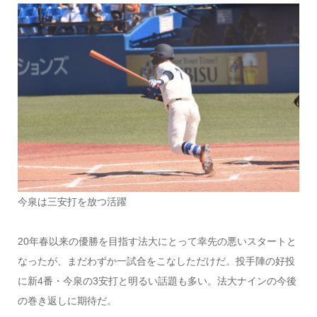
今泉は三安打を放つ活躍
20年春以来の優勝を目指す法大にとって幸先の悪いスタートと
なったが、まだわずか一試合をこなしただけだ。投手陣の好投
に新4番・今泉の3安打と明るい話題も多い。法大ナインの今後
の巻き返しに期待だ。