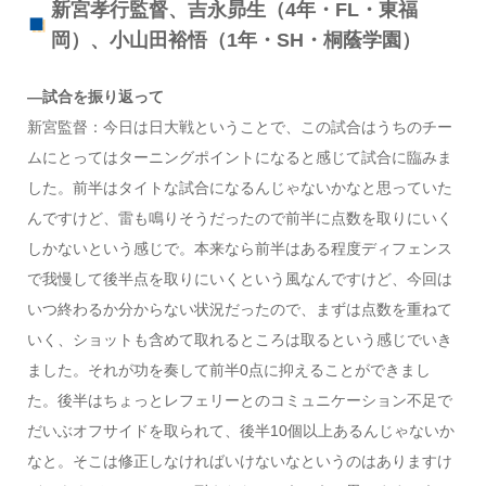
新宮孝行監督、吉永昴生（4年・FL・東福
岡）、小山田裕悟（1年・SH・桐蔭学園）
—試合を振り返って
新宮監督：今日は日大戦ということで、この試合はうちのチー
ムにとってはターニングポイントになると感じて試合に臨みま
した。前半はタイトな試合になるんじゃないかなと思っていた
んですけど、雷も鳴りそうだったので前半に点数を取りにいく
しかないという感じで。本来なら前半はある程度ディフェンス
で我慢して後半点を取りにいくという風なんですけど、今回は
いつ終わるか分からない状況だったので、まずは点数を重ねて
いく、ショットも含めて取れるところは取るという感じでいき
ました。それが功を奏して前半0点に抑えることができまし
た。後半はちょっとレフェリーとのコミュニケーション不足で
だいぶオフサイドを取られて、後半10個以上あるんじゃないか
なと。そこは修正しなければいけないなというのはありますけ