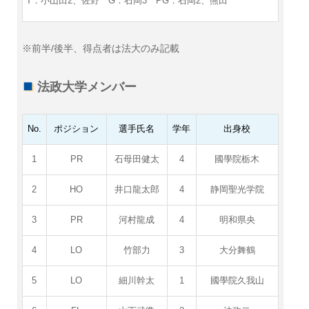
T：小山田2、佐野
G：石岡3 PG：石岡2、熊田
※前半/後半、得点者は法大のみ記載
法政大学メンバー
No.
ポジション
選手氏名
学年
出身校
1
PR
石母田健太
4
國學院栃木
2
HO
井口龍太郎
4
静岡聖光学院
3
PR
河村龍成
4
明和県央
4
LO
竹部力
3
大分舞鶴
5
LO
細川幹太
1
國學院久我山