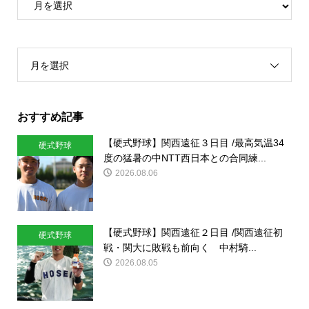
月を選択
おすすめ記事
【硬式野球】関西遠征３日目 /最高気温34
硬式野球
度の猛暑の中NTT西日本との合同練...
2026.08.06
【硬式野球】関西遠征２日目 /関西遠征初
硬式野球
戦・関大に敗戦も前向く 中村騎...
2026.08.05