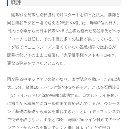
戦評
開幕戦を見事な逆転勝利で好スタートを切った法大。前節と
同じ熊谷ラグビー場で迎える2戦目の相手は、昨季2位の日大。
日大は今季から元日本代表No.8で主将も務めた菊谷崇氏がヘッ
ドコーチに就任し、その手腕に多くの注目が集まっている。リ
ーグ戦ではここ３シーズン勝てていない難敵相手ではあるが、
開幕の勢いそのままに連勝し『大学選手権ベスト4』に向け、
更なる弾みをつけたいところだ。
雨が降る中キックオフの笛がなり、まず試合を動かしたのは法
大。3分、敵陣10mライン付近でPGを得ると、これを石岡玲英
（3）がしっかりと沈め先制に成功する。日大もトライを奪い
に前半から積極的にゴール前まで攻め込んでくるが、今シーズ
ン「基礎の基礎から練習を重ねてきた」というディフェンス力
で突破を許さない。すると23分、敵陣22mライン付近でのライ
ンアウトからパスを繋いでいくと細川幹太（1）と竹部力