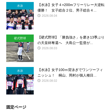
【水泳】女子４×200mフリーリレー大逆転
水泳
優勝！ 女子総合２位、男子総合４...
2026.08.04
【硬式野球】「勝負強さ」を磨き13季ぶり
硬式野球
の天皇杯奪還へ 大島公一監督が...
2026.08.03
【水泳】女子100ｍ背泳ぎでワンツーフィ
水泳
ニッシュ！ 桐山、岡村が個人種目...
2026.08.02
固定ページ