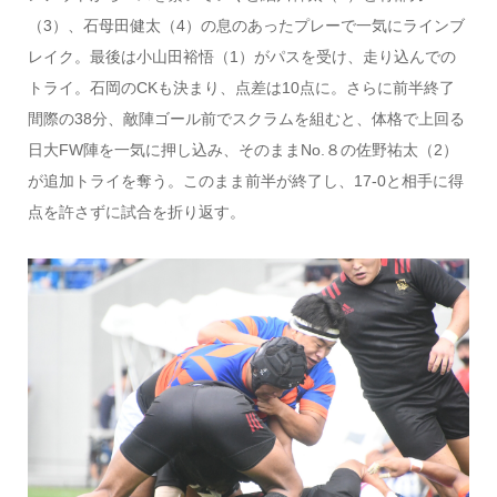
（3）、石母田健太（4）の息のあったプレーで一気にラインブ
レイク。最後は小山田裕悟（1）がパスを受け、走り込んでの
トライ。石岡のCKも決まり、点差は10点に。さらに前半終了
間際の38分、敵陣ゴール前でスクラムを組むと、体格で上回る
日大FW陣を一気に押し込み、そのままNo.８の佐野祐太（2）
が追加トライを奪う。このまま前半が終了し、17-0と相手に得
点を許さずに試合を折り返す。