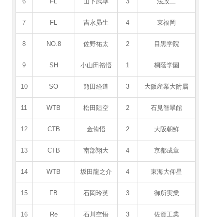
6
FL
山下武準
3
法政二
7
FL
吉永昴生
4
東福岡
8
NO.8
佐野祐太
2
目黒学院
9
SH
小山田裕悟
1
桐蔭学園
10
SO
熊田経道
3
大阪産業大附属
11
WTB
松田陸空
2
石見智翠館
12
CTB
金侑悟
2
大阪朝鮮
13
CTB
南部翔大
4
京都成章
14
WTB
坂田龍之介
4
東海大仰星
15
FB
石岡玲英
3
御所実業
16
Re
石川空悟
3
佐賀工業