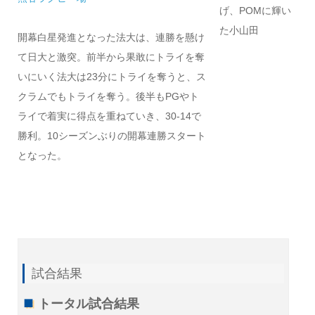
げ、POMに輝い
た小山田
開幕白星発進となった法大は、連勝を懸け
て日大と激突。前半から果敢にトライを奪
いにいく法大は23分にトライを奪うと、ス
クラムでもトライを奪う。後半もPGやト
ライで着実に得点を重ねていき、30-14で
勝利。10シーズンぶりの開幕連勝スタート
となった。
試合結果
トータル試合結果