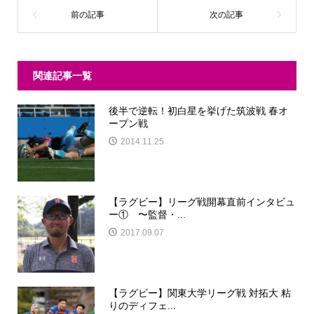
関連記事一覧
後半で逆転！初白星を挙げた筑波戦 春オ
ープン戦
2014.11.25
【ラグビー】リーグ戦開幕直前インタビュ
ー① 〜監督・...
2017.09.07
【ラグビー】関東大学リーグ戦 対拓大 粘
りのディフェ...