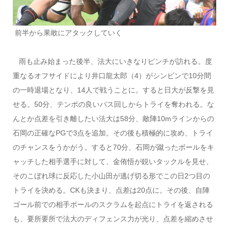
前半から果敢にアタックしていく
雨も止み始まった後半、法大にいきなりピンチが訪れる。度
重なるオフサイドにより井口龍太郎（4）がシンビンで10分間
の一時退場となり、14人で戦うことに。すると日大が反撃を見
せる。50分、テンポの良いパス回しからトライを奪われる。な
んとか点差を引き離したい法大は58分、敵陣10mラインからの
石岡の正確なPGで3点を追加。その後も積極的に攻め、トライ
のチャンスをうかがう。すると70分、石岡が蹴ったボールをキ
ャッチした相手選手に対して、金侑悟が鋭いタックルを見せ、
そのこぼれ球に反応した小山田が逃げ切る形でこの日2つ目の
トライを決める。CKも決まり、点差は20点に。その後、自陣
ゴール前での相手ボールのスクラムを起点にトライを返される
も、要所要所で法大のディフェンス力が光り、点差を縮めさせ