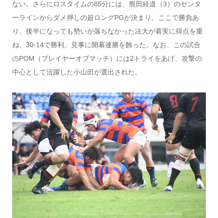
ない。さらにロスタイムの85分には、熊田経道（3）のセンタ
ーラインからダメ押しの超ロングPGが決まり、ここで勝負あ
り。後半になっても勢いが落ちなかった法大が着実に得点を重
ね、30-14で勝利。見事に開幕連勝を飾った。なお、この試合
のPOM（プレイヤーオブマッチ）には2トライをあげ、攻撃の
中心として活躍した小山田が選出された。