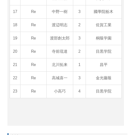
17
Re
中野一樹
3
國學院栃木
18
Re
渡辺明志
2
佐賀工業
19
Re
渡部創太郎
3
桐蔭学園
20
Re
寺前琉達
2
目黒学院
21
Re
北川拓来
1
昌平
22
Re
高城喜一
3
金光藤蔭
23
Re
小高巧
4
目黒学院