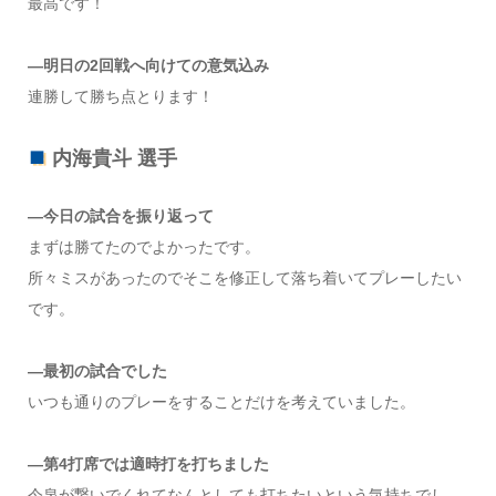
最高です！
―明日の2回戦へ向けての意気込み
連勝して勝ち点とります！
内海貴斗 選手
―今日の試合を振り返って
まずは勝てたのでよかったです。
所々ミスがあったのでそこを修正して落ち着いてプレーしたい
です。
―最初の試合でした
いつも通りのプレーをすることだけを考えていました。
―第4打席では適時打を打ちました
今泉が繋いでくれてなんとしても打ちたいという気持ちでし