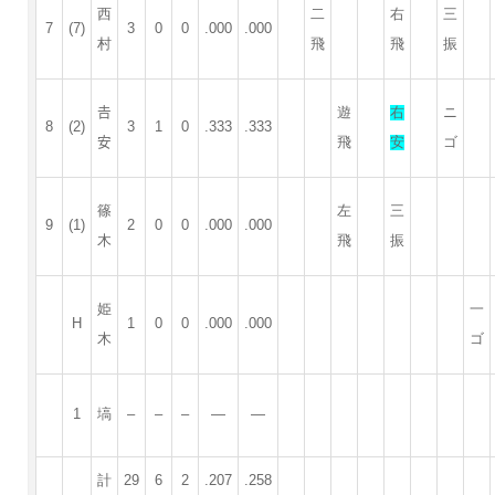
西
二
右
三
7
(7)
3
0
0
.000
.000
村
飛
飛
振
𠮷
遊
右
ニ
8
(2)
3
1
0
.333
.333
安
飛
安
ゴ
篠
左
三
9
(1)
2
0
0
.000
.000
木
飛
振
姫
一
H
1
0
0
.000
.000
木
ゴ
1
塙
–
–
–
—
—
計
29
6
2
.207
.258