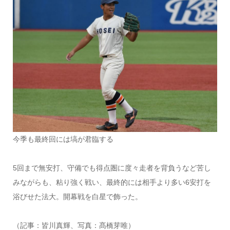
今季も最終回には塙が君臨する
5回まで無安打、守備でも得点圏に度々走者を背負うなど苦し
みながらも、粘り強く戦い、最終的には相手より多い6安打を
浴びせた法大。開幕戦を白星で飾った。
（記事：皆川真輝、写真：髙橋芽唯）