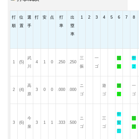
打
位
選
打
安
点
打
出
1
2
3
4
5
6
7
8
順
置
手
率
塁
率
武
三
一
遊
中
1
(5)
4
1
0
.250
.250
川
振
ゴ
失
２
高
ニ
遊
捕
一
2
(4)
3
0
0
.000
.000
原
ゴ
ゴ
ギ
ゴ
中
今
ニ
三
四
3
(6)
3
1
1
.333
.500
安
泉
ゴ
ゴ
球
①