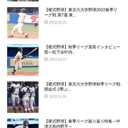
【硬式野球】東京六大学野球2022春季リ
ーグ戦 第7週 東...
2022.05.21
【硬式野球】秋季リーグ直前インタビュー
⑫～松下歩叶内...
2024.09.17
【硬式野球】東京六大学野球秋季リーグ戦
閉会式 2季ぶ...
2015.11.01
【硬式野球】春季リーグ振り返り特集～中
津大和内野手～