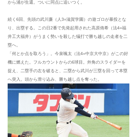
から浦が生還。ついに同点に追いつく。
続く6回、先頭の武川廉（人3=滋賀学園）の遊ゴロが暴投とな
り、出塁する。この日2番で先発起用された高原侑希（法4=福
井工大福井）がうまく勢いを殺した犠打で勝ち越しの走者を二
塁へ。
「何とか点を取ろう」。今泉颯太（法4=中京大中京）がこの好
機に燃えた。フルカウントからの6球目。外角のスライダーを
捉え、二塁手の左を破ると、二塁から武川が三塁を回って本塁
へ突入。頭から滑り込み、勝ち越し点を奪った。