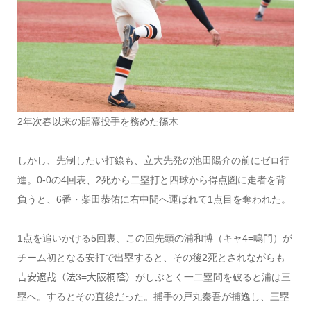
2年次春以来の開幕投手を務めた篠木
しかし、先制したい打線も、立大先発の池田陽介の前にゼロ行
進。0-0の4回表、2死から二塁打と四球から得点圏に走者を背
負うと、6番・柴田恭佑に右中間へ運ばれて1点目を奪われた。
1点を追いかける5回裏、この回先頭の浦和博（キャ4=鳴門）が
チーム初となる安打で出塁すると、その後2死とされながらも
𠮷安遼哉（法3=大阪桐蔭）がしぶとく一二塁間を破ると浦は三
塁へ。するとその直後だった。捕手の戸丸秦吾が捕逸し、三塁