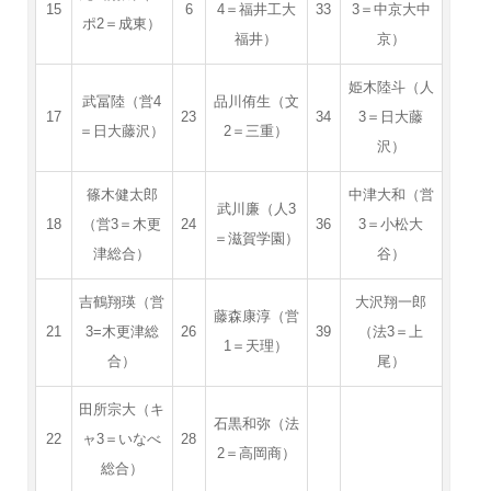
15
6
4＝福井工大
33
3＝中京大中
ポ2＝成東）
福井）
京）
姫木陸斗（人
武冨陸（営4
品川侑生（文
17
23
34
3＝日大藤
＝日大藤沢）
2＝三重）
沢）
篠木健太郎
中津大和（営
武川廉（人3
18
（営3＝木更
24
36
3＝小松大
＝滋賀学園）
津総合）
谷）
吉鶴翔瑛（営
大沢翔一郎
藤森康淳（営
21
3=木更津総
26
39
（法3＝上
1＝天理）
合）
尾）
田所宗大（キ
石黒和弥（法
22
ャ3＝いなべ
28
2＝高岡商）
総合）