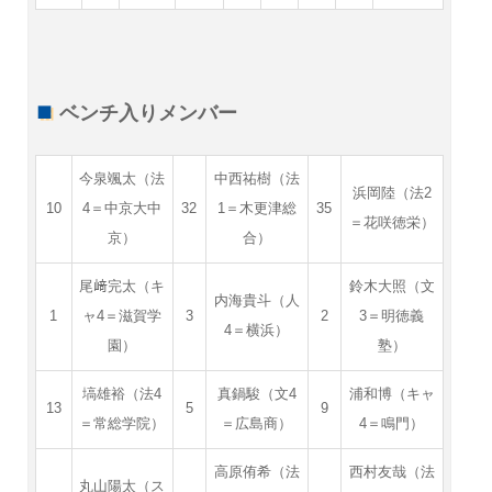
ベンチ入りメンバー
今泉颯太（法
中西祐樹（法
浜岡陸（法2
10
4＝中京大中
32
1＝木更津総
35
＝花咲徳栄）
京）
合）
尾﨑完太（キ
鈴木大照（文
内海貴斗（人
1
ャ4＝滋賀学
3
2
3＝明徳義
4＝横浜）
園）
塾）
塙雄裕（法4
真鍋駿（文4
浦和博（キャ
13
5
9
＝常総学院）
＝広島商）
4＝鳴門）
高原侑希（法
西村友哉（法
丸山陽太（ス