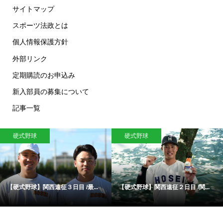
サイトマップ
スポーツ法政とは
個人情報保護方針
外部リンク
定期購読のお申込み
新入部員の募集について
記事一覧
硬式野球
硬式野球
【硬式野球】関西遠征３日目 /最...
【硬式野球】関西遠征２日目 /関...