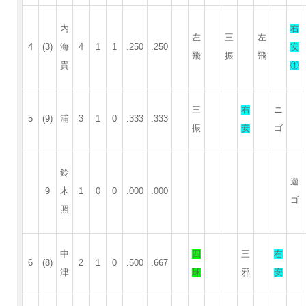
内
右
左
三
左
4
(3)
海
4
1
1
.250
.250
安
飛
振
飛
貴
①
三
右
ニ
5
(9)
浦
3
1
0
.333
.333
振
安
ゴ
鈴
遊
9
木
1
0
0
.000
.000
ゴ
照
中
四
三
右
6
(8)
2
1
0
.500
.667
津
球
邪
安