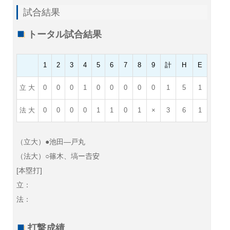
試合結果
トータル試合結果
1
2
3
4
5
6
7
8
9
計
H
E
立 大
0
0
0
1
0
0
0
0
0
1
5
1
法 大
0
0
0
0
1
1
0
1
×
3
6
1
（立大）●池田—戸丸
（法大）○篠木、塙ー𠮷安
[本塁打]
立：
法：
打撃成績