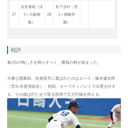
吉安遼哉（法
松下歩叶（営
27
3＝大阪桐
29
2＝桐蔭学
蔭）
園）
戦評
春2位の悔しさを晴らすべく、勝負の秋が始まった。
大事な開幕戦、先発投手に選ばれたのはエース・篠木健太郎
（営3=木更津総合）。初回、セーフティバントで出塁を許す
も、その後は打たせて取る投球で立大打線を抑える。