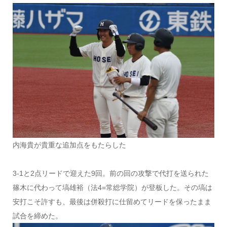
内海貴が貴重な追加点をもたらした
3-1と2点リードで迎えた9回。前の回の攻撃で代打を送られた
篠木に代わって塙雄裕（法4=常総学院）が登板した。その塙は
安打こそ許すも、最後は併殺打に仕留めてリードを保ったまま
試合を締めた。