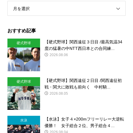
月を選択
おすすめ記事
【硬式野球】関西遠征３日目 /最高気温34
硬式野球
度の猛暑の中NTT西日本との合同練...
2026.08.06
【硬式野球】関西遠征２日目 /関西遠征初
硬式野球
戦・関大に敗戦も前向く 中村騎...
2026.08.05
【水泳】女子４×200mフリーリレー大逆転
水泳
優勝！ 女子総合２位、男子総合４...
2026.08.04