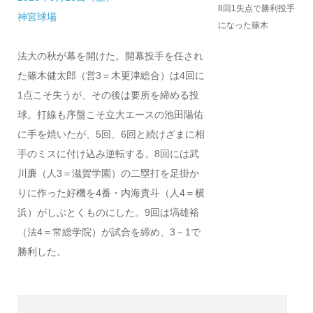
8回1失点で勝利投手
神宮球場
になった篠木
法大の秋が幕を開けた。開幕投手を任され
た篠木健太郎（営3＝木更津総合）は4回に
1点こそ失うが、その後は要所を締める投
球。打線も序盤こそ立大エースの池田陽佑
に手を焼いたが、5回、6回と続けざまに相
手のミスに付け込み逆転する。8回には武
川廉（人3＝滋賀学園）の二塁打を足掛か
りに作った好機を4番・内海貴斗（人4＝横
浜）がしぶとくものにした。9回は塙雄裕
（法4＝常総学院）が試合を締め、3－1で
勝利した。