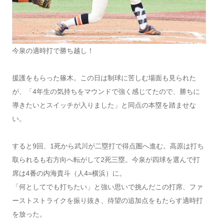
今泉の適時打で勝ち越し！
援護をもらった篠木。この日は制球に苦しむ場面も見られた
が、「4年生の気持ちをマウンドで強く感じてたので、勝ちに
導きたいとスイッチが入りました」と同点の本塁を踏ませな
い。
すると9回、1死から武川が二塁打で得点圏へ進む。高原は打ち
取られるも右方向へ転がして2死三塁。今泉が四球を選んで打
席は4番の内海貴斗（人4=横浜）に。
「何としてでも打ちたい」と強い思いで挑んだこの打席、ファ
ーストストライクを振り抜き、待望の追加点をもたらす適時打
を放った。