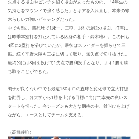
失点する場面やピンチを招く場面があったものの、「4年生の
気持ちをマウンドで強く感じた」とギアを入れ直し、本来の篠
木らしい力強いピッチングだった。
中でも8回、四死球で1死一、二塁。1発で逆転の場面、打席に
は昨季本塁打を打たれている因縁の相手・鈴木唯斗。この日も
4回に2塁打を浴びていたが、最後はスライダーを振らせて三
振。続く平野太陽も三振に切って取り、無失点で切り抜けた。
最終的には8回を投げて1失点で勝利投手となり、まず1勝を勝
ち取ることができた。
調子が良くない中でも最速150キロの直球と変化球で立大打線
を翻弄し、各大学から1勝を上げる目標に向けて幸先の良いス
タートを切った。今シーズンも大きな期待の中、雄叫びを上げ
ながら、エースとしてチームを支える。
（髙橋芽唯）