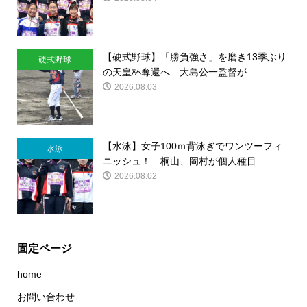
【硬式野球】「勝負強さ」を磨き13季ぶり
硬式野球
の天皇杯奪還へ 大島公一監督が...
2026.08.03
【水泳】女子100ｍ背泳ぎでワンツーフィ
水泳
ニッシュ！ 桐山、岡村が個人種目...
2026.08.02
固定ページ
home
お問い合わせ