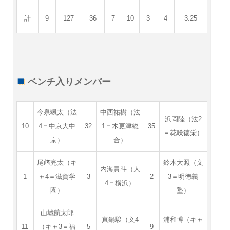
計
9
127
36
7
10
3
4
3.25
ベンチ入りメンバー
今泉颯太（法
中西祐樹（法
浜岡陸（法2
10
4＝中京大中
32
1＝木更津総
35
＝花咲徳栄）
京）
合）
尾﨑完太（キ
鈴木大照（文
内海貴斗（人
1
ャ4＝滋賀学
3
2
3＝明徳義
4＝横浜）
園）
塾）
山城航太郎
真鍋駿（文4
浦和博（キャ
11
（キャ3＝福
5
9