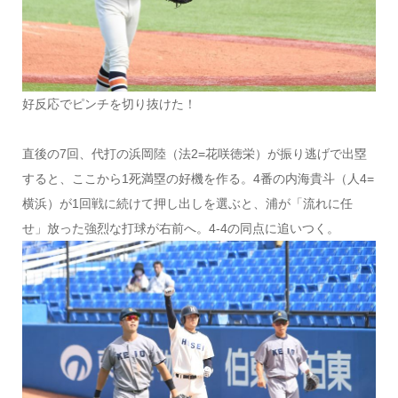
好反応でピンチを切り抜けた！
直後の7回、代打の浜岡陸（法2=花咲徳栄）が振り逃げで出塁
すると、ここから1死満塁の好機を作る。4番の内海貴斗（人4=
横浜）が1回戦に続けて押し出しを選ぶと、浦が「流れに任
せ」放った強烈な打球が右前へ。4-4の同点に追いつく。