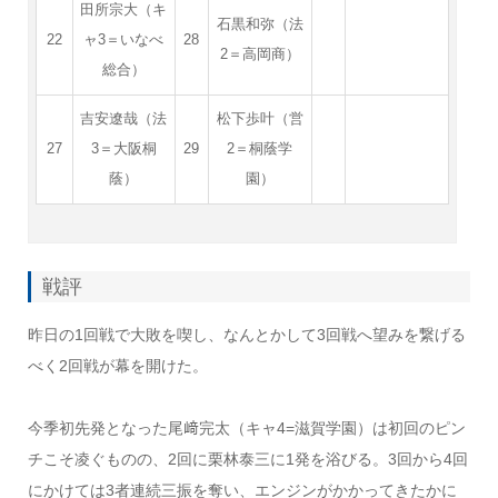
田所宗大（キ
石黒和弥（法
22
ャ3＝いなべ
28
2＝高岡商）
総合）
吉安遼哉（法
松下歩叶（営
27
3＝大阪桐
29
2＝桐蔭学
蔭）
園）
戦評
昨日の1回戦で大敗を喫し、なんとかして3回戦へ望みを繋げる
べく2回戦が幕を開けた。
今季初先発となった尾﨑完太（キャ4=滋賀学園）は初回のピン
チこそ凌ぐものの、2回に栗林泰三に1発を浴びる。3回から4回
にかけては3者連続三振を奪い、エンジンがかかってきたかに