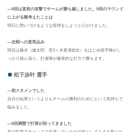
―9回は直前の攻撃でチームが勝ち越しました。9回のマウンド
に上がる際考えたことは
明日に勢いづけるような投球をしようと心がけました。
―次戦への意気込み
明日は篠木（健太郎、営3＝木更津総合）をはじめ投手陣がし
っかり踏ん張り、打者陣が爆発的な打力で勝ちます。
松下歩叶 選手
―初スタメンでした
自分の結果というよりもチームの勝利のためにという気持ちで
臨みました。
―9回満塁で打席が回ってきました
前の打席でチャンスで凡退していたので何としても点を取りた