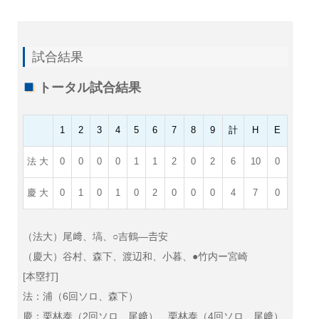
試合結果
トータル試合結果
1
2
3
4
5
6
7
8
9
計
H
E
法 大
0
0
0
0
1
1
2
0
2
6
10
0
慶 大
0
1
0
1
0
2
0
0
0
4
7
0
（法大）尾﨑、塙、○吉鶴—𠮷安
（慶大）谷村、森下、渡辺和、小暮、●竹内ー宮崎
[本塁打]
法：浦（6回ソロ、森下）
慶：栗林泰（2回ソロ、尾﨑）、栗林泰（4回ソロ、尾﨑）