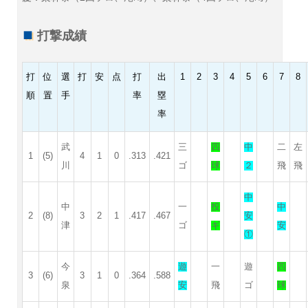
打撃成績
打
位
選
打
安
点
打
出
1
2
3
4
5
6
7
8
順
置
手
率
塁
率
武
三
四
中
二
左
1
(5)
4
1
0
.313
.421
川
ゴ
球
２
飛
飛
中
中
一
投
中
2
(8)
3
2
1
.417
.467
安
津
ゴ
ギ
安
①
今
遊
一
遊
四
3
(6)
3
1
0
.364
.588
泉
安
飛
ゴ
球