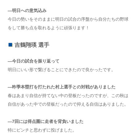
―明日への意気込み
今日の勢いをそのままに明日の試合の序盤から自分たちの野球
をして勝ち点を取れるように頑張ります！
吉鶴翔瑛 選手
―今日の試合を振り返って
明日にいい形で繋げることにできたので良かったです。
―昨季本塁打を打たれた村上選手との対戦がありました
春はあまり自信が持てない中の登板だったのですが、この秋は
自信があった中での登板だったので抑える自信はありました。
―7回には得点圏に走者を背負いました
特にピンチと思わずに投げました。