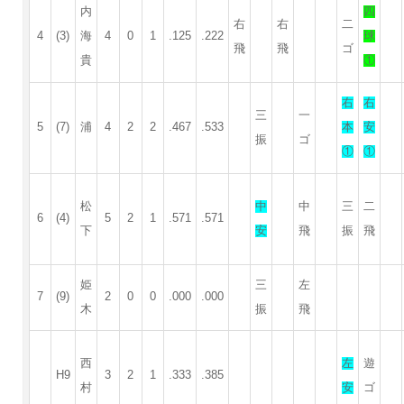
内
四
右
右
二
4
(3)
海
4
0
1
.125
.222
球
飛
飛
ゴ
貴
①
右
右
三
一
5
(7)
浦
4
2
2
.467
.533
本
安
振
ゴ
①
①
松
中
中
三
二
6
(4)
5
2
1
.571
.571
下
安
飛
振
飛
姫
三
左
7
(9)
2
0
0
.000
.000
木
振
飛
西
左
遊
H9
3
2
1
.333
.385
村
安
ゴ