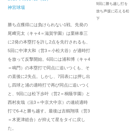
9回に勝ち越し打を
神宮球場
放ち声援に応える松
下
勝ち点獲得には負けられない1戦、先発の
尾﨑完太（キャ4＝滋賀学園）は栗林泰三
に2発の本塁打を許し2点を先行されるも、
5回に中津大和（営3＝小松大谷）が適時打
を放って反撃開始。6回には浦和博（キャ4
＝鳴門）の本塁打で同点に追いつくも、そ
の直後に2失点。しかし、7回表には押し出
し四球と浦の適時打で再び同点に追いつく
と、9回には松下歩叶（営2＝桐蔭学園）と
西村友哉（法3＝中京大中京）の連続適時
打で6-4と勝ち越す。最後は吉鶴翔瑛（営3
＝木更津総合）が抑えて星をタイに戻し
た。