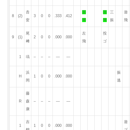
𠮷
四
四
三
遊
8
(2)
3
0
0
.333
.412
安
球
球
振
飛
尾
左
投
9
(1)
2
0
0
.000
.000
﨑
飛
ゴ
1
塙
–
–
–
—
—
浜
振
H
1
0
0
.000
.000
岡
逃
藤
R
森
–
–
–
—
—
康
吉
遊
1
1
0
0
.000
.000
鶴
ゴ