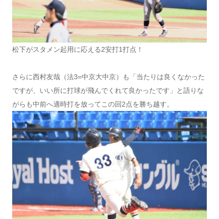
松下がスタメン起用に応える2安打1打点！
さらに西村友哉（法3=中京大中京）も「当たりは良くなかった
ですが、いい所に打球が飛んでくれて良かったです」と語りな
がらも中前へ適時打を放ってこの回2点を勝ち越す。