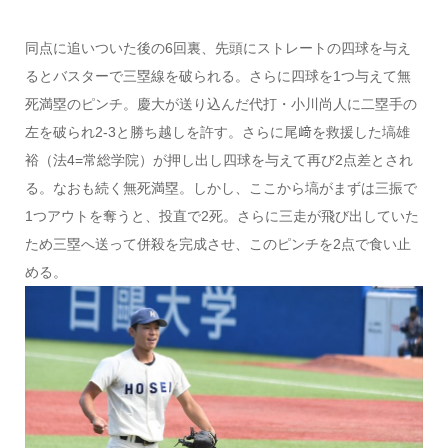
同点に追いついた後の6回裏、先頭にストレートの四球を与え
るとバスターで三塁線を破られる。さらに四球を1つ与えて無
死満塁のピンチ。慶大が送り込んだ代打・小川尚人に二塁手の
左を破られ2-3と勝ち越しを許す。さらに尾﨑を救援した塙雄
裕（法4=常総学院）が押し出し四球を与えて再び2点差とされ
る。なおも続く無死満塁。しかし、ここから塙がまずは三振で
1つアウトを奪うと、投直で2死。さらに三走が飛び出していた
ため三塁へ送って併殺を完成させ、このピンチを2点で食い止
める。