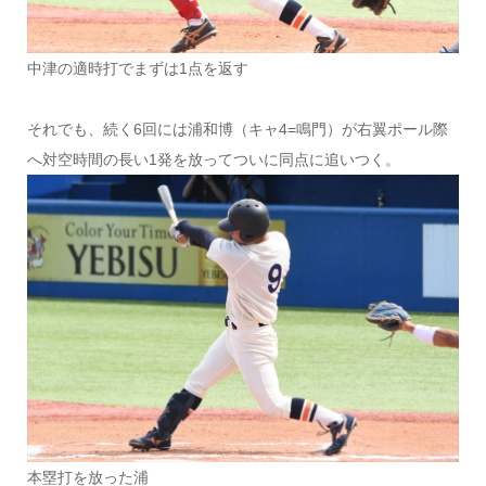
中津の適時打でまずは1点を返す
それでも、続く6回には浦和博（キャ4=鳴門）が右翼ポール際
へ対空時間の長い1発を放ってついに同点に追いつく。
本塁打を放った浦