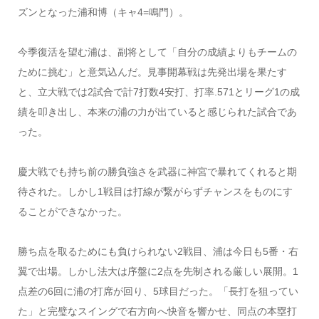
ズンとなった浦和博（キャ4=鳴門）。
今季復活を望む浦は、副将として「自分の成績よりもチームの
ために挑む」と意気込んだ。見事開幕戦は先発出場を果たす
と、立大戦では2試合で計7打数4安打、打率.571とリーグ1の成
績を叩き出し、本来の浦の力が出ていると感じられた試合であ
った。
慶大戦でも持ち前の勝負強さを武器に神宮で暴れてくれると期
待された。しかし1戦目は打線が繋がらずチャンスをものにす
ることができなかった。
勝ち点を取るためにも負けられない2戦目、浦は今日も5番・右
翼で出場。しかし法大は序盤に2点を先制される厳しい展開。1
点差の6回に浦の打席が回り、5球目だった。「長打を狙ってい
た」と完璧なスイングで右方向へ快音を響かせ、同点の本塁打