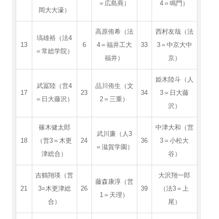
＝広島商）
4＝鳴門）
岡大大濠）
高原侑希（法
西村友哉（法
塙雄裕（法4
13
6
4＝福井工大
33
3＝中京大中
＝常総学院）
福井）
京）
姫木陸斗（人
武冨陸（営4
品川侑生（文
17
23
34
3＝日大藤
＝日大藤沢）
2＝三重）
沢）
篠木健太郎
中津大和（営
武川廉（人3
18
（営3＝木更
24
36
3＝小松大
＝滋賀学園）
津総合）
谷）
吉鶴翔瑛（営
大沢翔一郎
藤森康淳（営
21
3=木更津総
26
39
（法3＝上
1＝天理）
合）
尾）