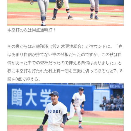
本塁打の次は同点適時打！
その裏からは吉鶴翔瑛（営3=木更津総合）がマウンドに。「春
はあまり自信が持てない中の登板だったのですが、この秋は自
信があった中での登板だったので抑える自信はありました」と
春に本塁打を打たれた村上真一朗を三振に切って取るなど7、8
回を0点で抑える。