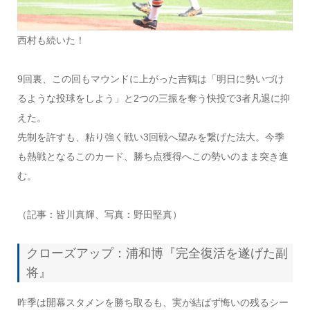
西村も続いた！
9回裏、この回もマウンドに上がった吉鶴は「明日に勢いづけ
るような投球をしよう」と2つの三振を奪う快投で3者凡退に抑
えた。
先制を許すも、粘り強く戦い3回戦へ望みを繋げた法大。今季
も熱戦となるこのカード、勝ち点獲得へこの勢いのまま突き進
む。
（記事：皆川真輝、写真：野田堅真）
クローズアップ：浦和博『完全復活を遂げた副
将』
昨季は開幕スタメンを勝ち取るも、実が結ばず悔いの残るシー