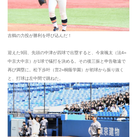
吉鶴の力投が勝利を呼び込んだ！
迎えた9回、先頭の中津が四球で出塁すると、今泉颯太（法4=
中京大中京）が1球で犠打を決める。その後三振と申告敬遠で
再び満塁に。松下歩叶（営2=桐蔭学園）が初球から振り抜く
と、打球は左中間で跳ねた。