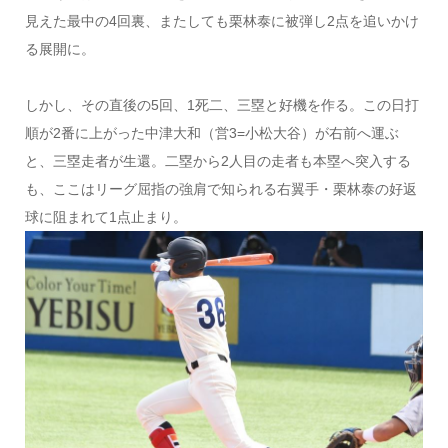
見えた最中の4回裏、またしても栗林泰に被弾し2点を追いかけ
る展開に。
しかし、その直後の5回、1死二、三塁と好機を作る。この日打
順が2番に上がった中津大和（営3=小松大谷）が右前へ運ぶ
と、三塁走者が生還。二塁から2人目の走者も本塁へ突入する
も、ここはリーグ屈指の強肩で知られる右翼手・栗林泰の好返
球に阻まれて1点止まり。