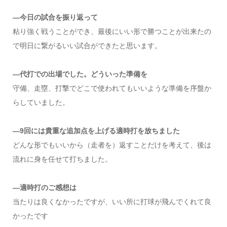
―今日の試合を振り返って
粘り強く戦うことができ、最後にいい形で勝つことが出来たの
で明日に繋がるいい試合ができたと思います。
―代打での出場でした。どういった準備を
守備、走塁、打撃でどこで使われてもいいような準備を序盤か
らしていました。
―9回には貴重な追加点を上げる適時打を放ちました
どんな形でもいいから（走者を）返すことだけを考えて、後は
流れに身を任せて打ちました。
―適時打のご感想は
当たりは良くなかったですが、いい所に打球が飛んでくれて良
かったです