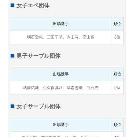
女子エペ団体
出場選手
順位
明石愛恵、三田千晴、内山澪、高山桐
8位
男子サーブル団体
出場選手
順位
武藤祐哉、小久保真旺、津森志道、白石光
9位
女子サーブル団体
出場選手
順位