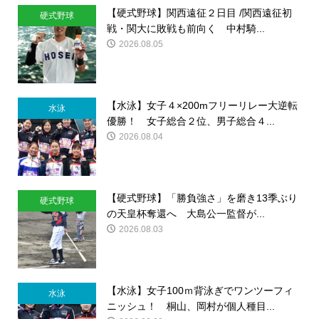
【硬式野球】関西遠征２日目 /関西遠征初
硬式野球
戦・関大に敗戦も前向く 中村騎...
2026.08.05
【水泳】女子４×200mフリーリレー大逆転
水泳
優勝！ 女子総合２位、男子総合４...
2026.08.04
【硬式野球】「勝負強さ」を磨き13季ぶり
硬式野球
の天皇杯奪還へ 大島公一監督が...
2026.08.03
【水泳】女子100ｍ背泳ぎでワンツーフィ
水泳
ニッシュ！ 桐山、岡村が個人種目...