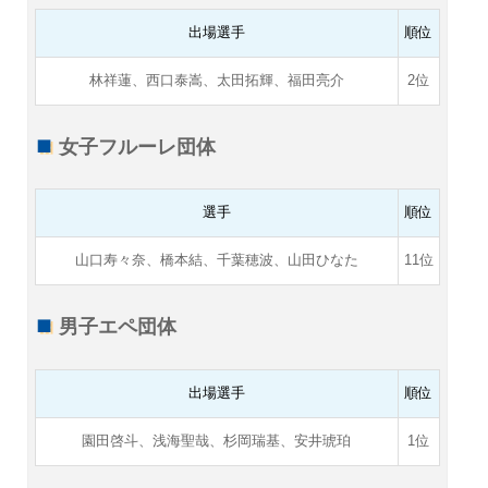
出場選手
順位
林祥蓮、西口泰嵩、太田拓輝、福田亮介
2位
女子フルーレ団体
選手
順位
山口寿々奈、橋本結、千葉穂波、山田ひなた
11位
男子エペ団体
出場選手
順位
園田啓斗、浅海聖哉、杉岡瑞基、安井琥珀
1位