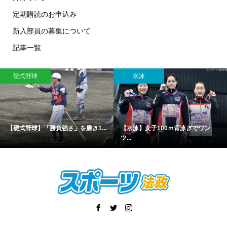
定期購読のお申込み
新入部員の募集について
記事一覧
硬式野球
水泳
【硬式野球】「勝負強さ」を磨き1...
【水泳】女子100ｍ背泳ぎでワン
ツ...