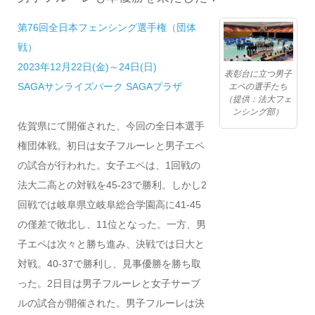
第76回全日本フェンシング選手権（団体
戦）
2023年12月22日(金)～24日(日)
表彰台に立つ男子
SAGAサンライズパーク SAGAプラザ
エペの選手たち
（提供：法大フェ
ンシング部）
佐賀県にて開催された、今回の全日本選手
権団体戦。初日は女子フルーレと男子エペ
の試合が行われた。女子エペは、1回戦の
法大二高との対戦を45-23で勝利。しかし2
回戦では岐阜県立岐阜総合学園高に41-45
の僅差で敗北し、11位となった。一方、男
子エペは次々と勝ち進み、決戦では日大と
対戦。40-37で勝利し、見事優勝を勝ち取
った。2日目は男子フルーレと女子サーブ
ルの試合が開催された。男子フルーレは決