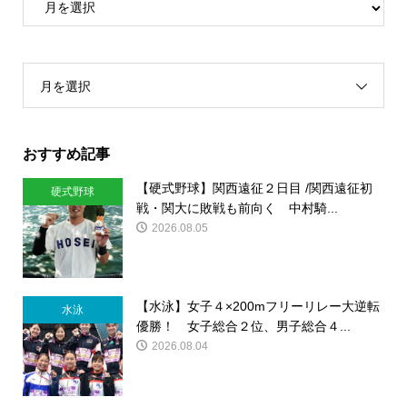
月を選択
おすすめ記事
【硬式野球】関西遠征２日目 /関西遠征初
硬式野球
戦・関大に敗戦も前向く 中村騎...
2026.08.05
【水泳】女子４×200mフリーリレー大逆転
水泳
優勝！ 女子総合２位、男子総合４...
2026.08.04