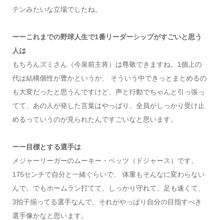
テンみたいな立場でしたね。
ーーこれまでの野球人生で1番リーダーシップがすごいと思う
人は
もちろんズミさん（今泉前主将）は尊敬できますね。1個上の
代は結構個性が豊かというか、 そういう中できっとまとめるの
も大変だったと思うんですけど、声と行動でちゃんと引っ張っ
てて、あの人が発した言葉はやっぱり、全員がしっかり受け止
めるっていうのが見られたんですごいなと思います。
ーー目標とする選手は
メジャーリーガーのムーキー・ベッツ（ドジャース）です。
175センチで自分と一緒ぐらいで、 体重もそんなに変わらない
んで。でもホームラン打てて、しっかり守れて、足も速くて、
3拍子揃ってる選手なんで、それがやっぱり自分の目指すべき
選手像かなと思います。