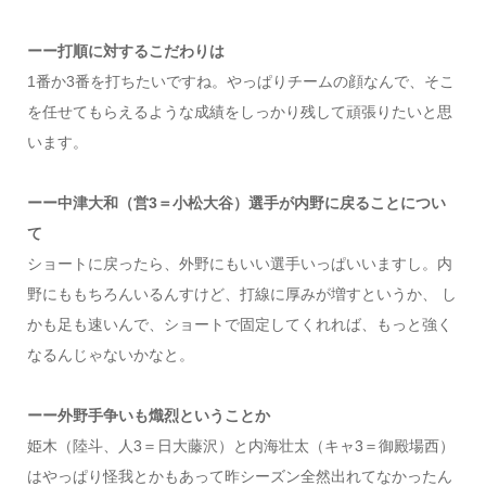
ーー打順に対するこだわりは
1番か3番を打ちたいですね。やっぱりチームの顔なんで、そこ
を任せてもらえるような成績をしっかり残して頑張りたいと思
います。
ーー中津大和（営3＝小松大谷）選手が内野に戻ることについ
て
ショートに戻ったら、外野にもいい選手いっぱいいますし。内
野にももちろんいるんすけど、打線に厚みが増すというか、 し
かも足も速いんで、ショートで固定してくれれば、もっと強く
なるんじゃないかなと。
ーー外野手争いも熾烈ということか
姫木（陸斗、人3＝日大藤沢）と内海壮太（キャ3＝御殿場西）
はやっぱり怪我とかもあって昨シーズン全然出れてなかったん