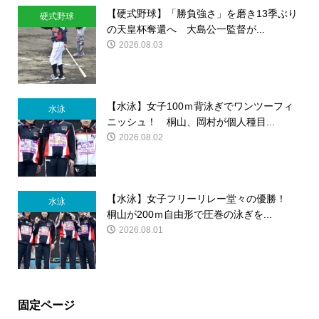
【硬式野球】「勝負強さ」を磨き13季ぶり
硬式野球
の天皇杯奪還へ 大島公一監督が...
2026.08.03
【水泳】女子100ｍ背泳ぎでワンツーフィ
水泳
ニッシュ！ 桐山、岡村が個人種目...
2026.08.02
【水泳】女子フリーリレー堂々の優勝！
水泳
桐山が200ｍ自由形で圧巻の泳ぎを...
2026.08.01
固定ページ