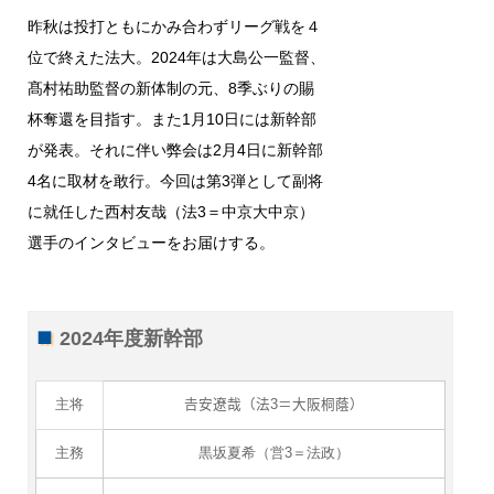
昨秋は投打ともにかみ合わずリーグ戦を４
位で終えた法大。2024年は大島公一監督、
髙村祐助監督の新体制の元、8季ぶりの賜
杯奪還を目指す。また1月10日には新幹部
が発表。それに伴い弊会は2月4日に新幹部
4名に取材を敢行。今回は第3弾として副将
に就任した西村友哉（法3＝中京大中京）
選手のインタビューをお届けする。
2024年度新幹部
主将
𠮷安遼哉（法3＝大阪桐蔭）
主務
黒坂夏希（営3＝法政）