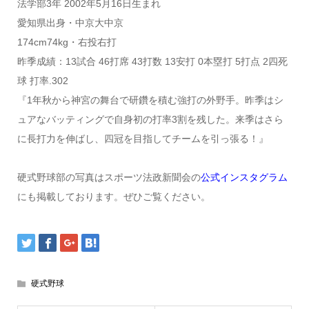
法学部3年 2002年5月16日生まれ
愛知県出身・中京大中京
174cm74kg・右投右打
昨季成績：13試合 46打席 43打数 13安打 0本塁打 5打点 2四死
球 打率.302
『1年秋から神宮の舞台で研鑽を積む強打の外野手。昨季はシ
ュアなバッティングで自身初の打率3割を残した。来季はさら
に長打力を伸ばし、四冠を目指してチームを引っ張る！』
硬式野球部の写真はスポーツ法政新聞会の
公式インスタグラム
にも掲載しております。ぜひご覧ください。
硬式野球