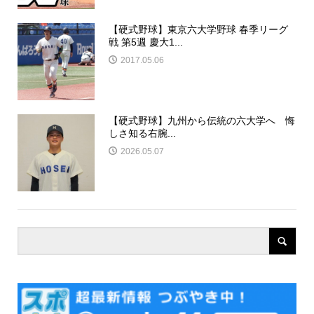
【硬式野球】東京六大学野球 春季リーグ
戦 第5週 慶大1...
2017.05.06
【硬式野球】九州から伝統の六大学へ 悔
しさ知る右腕...
2026.05.07