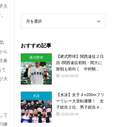
早大
す。
月を選択
気
おすすめ記事
から
【硬式野球】関西遠征２日
硬式野球
吹奏
目 /関西遠征初戦・関大に
敗戦も前向く 中村騎...
れて
2026.08.05
が大
【水泳】女子４×200mフリ
水泳
ーリレー大逆転優勝！ 女
子総合２位、男子総合４...
2026.08.04
して
の練