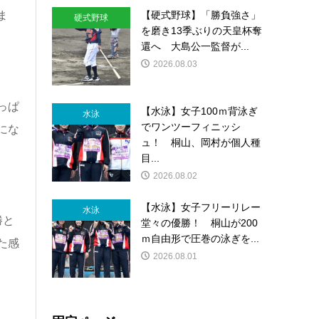
ま
【硬式野球】「勝負強さ」
硬式野球
を磨き13季ぶりの天皇杯奪
還へ 大島公一監督が...
2026.08.03
っぱ
【水泳】女子100ｍ背泳ぎ
水泳
でワンツーフィニッシ
にな
ュ！ 桐山、岡村が個人種
目...
2026.08.02
【水泳】女子フリーリレー
水泳
勝と
堂々の優勝！ 桐山が200
ｍ自由形で圧巻の泳ぎを...
た感
2026.08.01