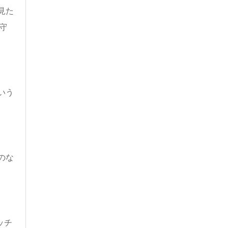
見た
守
いう
のな
ッチ