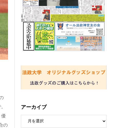
の
アーカイブ
で。
、優
合の