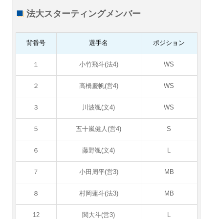
法大スターティングメンバー
背番号
選手名
ポジション
１
小竹飛斗(法4)
WS
２
高橋慶帆(営4)
WS
３
川波颯(文4)
WS
５
五十嵐健人(営4)
S
６
藤野颯(文4)
L
７
小田周平(営3)
MB
８
村岡蓮斗(法3)
MB
12
関大斗(営3)
L