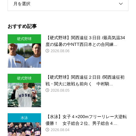
月を選択
おすすめ記事
【硬式野球】関西遠征３日目 /最高気温34
硬式野球
度の猛暑の中NTT西日本との合同練...
2026.08.06
【硬式野球】関西遠征２日目 /関西遠征初
硬式野球
戦・関大に敗戦も前向く 中村騎...
2026.08.05
【水泳】女子４×200mフリーリレー大逆転
水泳
優勝！ 女子総合２位、男子総合４...
2026.08.04