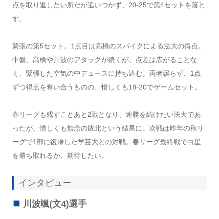
点を取り返したい所だが追いつかず、20-25で第4セットを落と
す。
緊張の第5セット。1点目は高橋のスパイクによる法大の得点。
中盤、高橋や川波のアタックが続くが、点差は広がることな
く、緊張した空気の中デュースに持ち込む。両者譲らず、1点
ずつ得点を奪い合うものの、惜しくも18-20でゲームセット。
春リーグも残すことあと2戦となり、連勝を続けたい法大であ
ったが、惜しくも無念の敗北という結果に。次戦は昨年の秋リ
ーグで1部に復帰した学芸大との対戦。春リーグ最終戦で白星
を勝ち取れるか、期待したい。
インタビュー
川波颯(文4)選手