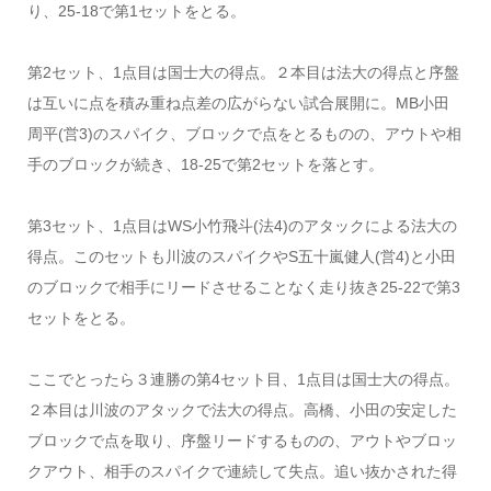
り、25-18で第1セットをとる。
第2セット、1点目は国士大の得点。２本目は法大の得点と序盤
は互いに点を積み重ね点差の広がらない試合展開に。MB小田
周平(営3)のスパイク、ブロックで点をとるものの、アウトや相
手のブロックが続き、18-25で第2セットを落とす。
第3セット、1点目はWS小竹飛斗(法4)のアタックによる法大の
得点。このセットも川波のスパイクやS五十嵐健人(営4)と小田
のブロックで相手にリードさせることなく走り抜き25-22で第3
セットをとる。
ここでとったら３連勝の第4セット目、1点目は国士大の得点。
２本目は川波のアタックで法大の得点。高橋、小田の安定した
ブロックで点を取り、序盤リードするものの、アウトやブロッ
クアウト、相手のスパイクで連続して失点。追い抜かされた得