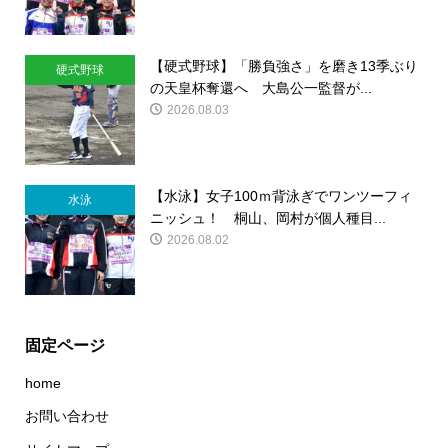
【硬式野球】「勝負強さ」を磨き13季ぶり
硬式野球
の天皇杯奪還へ 大島公一監督が...
2026.08.03
【水泳】女子100ｍ背泳ぎでワンツーフィ
水泳
ニッシュ！ 桐山、岡村が個人種目...
2026.08.02
固定ページ
home
お問い合わせ