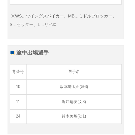
※WS…ウイングスパイカー、MB…ミドルブロッカー、
S…セッター、L…リベロ
途中出場選手
背番号
選手名
10
坂本遼太郎(法3)
11
近江晴友(文3)
24
鈴木美煌(法1)