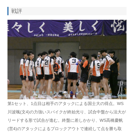
戦評
第1セット、1点目は相手のアタックによる国士大の得点。WS
川波颯(文4)の力強いスパイクが終始光り、試合中盤から法大が
リードする形で試合が進む。終盤に差しかかり、WS高橋慶帆
(営4)のアタックによるブロックアウトで連続して点を勝ち取