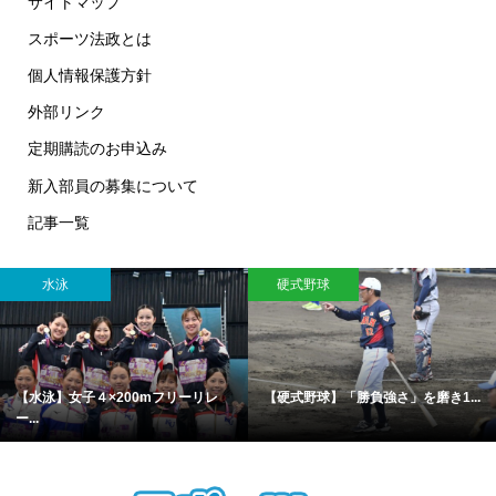
サイトマップ
スポーツ法政とは
個人情報保護方針
外部リンク
定期購読のお申込み
新入部員の募集について
記事一覧
水泳
硬式野球
【水泳】女子４×200mフリーリレ
【硬式野球】「勝負強さ」を磨き1...
ー...