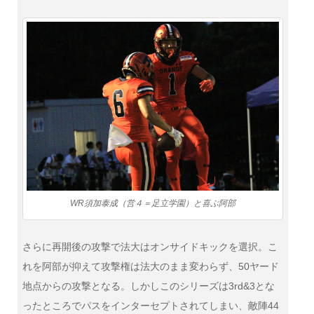
WR須加泰成（営４＝足立学園）と喜ぶ阿部
さらに再開後の攻撃で法大はオンサイドキックを選択。こ
れを阿部が抑えて攻撃権は法大のまま変わらず、50ヤード
地点からの攻撃となる。しかしこのシリーズは3rd&3とな
ったところでパスをインターセプトされてしまい、敵陣44