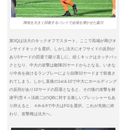
陣地を大きく回復するパントで会場を沸かせた森川
第3Qは法大のキックオフでスタート。ここで高城が再びオ
ンサイドキックを選択。しかし法大にオフサイドの反則が
あり5ヤードの罰退で蹴り直しに。続くキックはタッチバッ
クとなり、中大の攻撃は敵陣25ヤードからとなる。いきな
り中央を抜けるランプレーにより自陣32ヤードまで前進さ
れてしまう。しかし直後の1st＆10で中大にホールディング
の反則があり10ヤードの罰退となると、その後の攻撃を林
凌平(営４＝法政二)のQBに対する激しいプレッシャーもあ
り抑えると、４th＆9で中大はFGを選択。これが失敗に終
わり、攻撃権は法大へ。