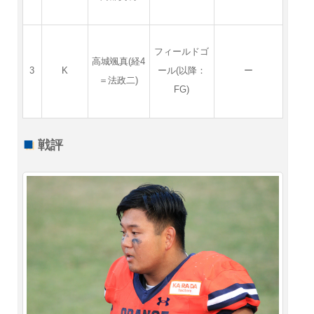
フィールドゴ
高城颯真(経4
3
K
ール(以降：
ー
＝法政二)
FG)
戦評