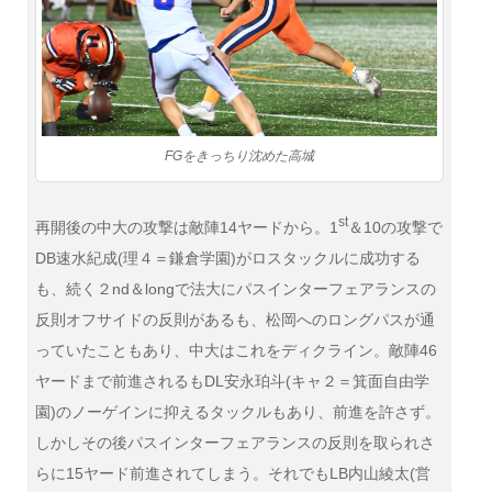
FGをきっちり沈めた高城
st
再開後の中大の攻撃は敵陣14ヤードから。1
＆10の攻撃で
DB速水紀成(理４＝鎌倉学園)がロスタックルに成功する
も、続く２nd＆longで法大にパスインターフェアランスの
反則オフサイドの反則があるも、松岡へのロングパスが通
っていたこともあり、中大はこれをディクライン。敵陣46
ヤードまで前進されるもDL安永珀斗(キャ２＝箕面自由学
園)のノーゲインに抑えるタックルもあり、前進を許さず。
しかしその後パスインターフェアランスの反則を取られさ
らに15ヤード前進されてしまう。それでもLB内山綾太(営