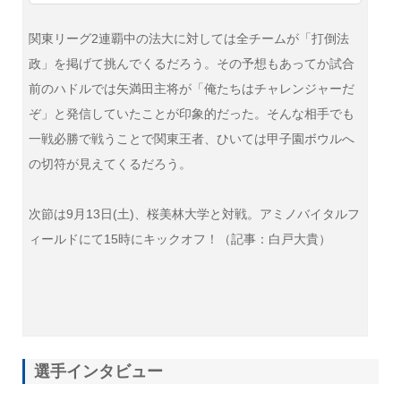
関東リーグ2連覇中の法大に対しては全チームが「打倒法
政」を掲げて挑んでくるだろう。その予想もあってか試合
前のハドルでは矢満田主将が「俺たちはチャレンジャーだ
ぞ」と発信していたことが印象的だった。そんな相手でも
一戦必勝で戦うことで関東王者、ひいては甲子園ボウルへ
の切符が見えてくるだろう。
次節は9月13日(土)、桜美林大学と対戦。アミノバイタルフ
ィールドにて15時にキックオフ！
（記事：白戸大貴）
選手インタビュー