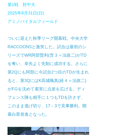
第1戦 対中大
2025年8月31日(日)
アミノバイタルフィールド
ついに迎えた秋季リーグ開幕戦。中央大学
RACCOONSと激突した。試合は最初のシ
リーズでWR阿部賢利(営３＝法政二)がTD
を奪い、幸先よく先制に成功する。さらに
第2Qにも阿部に今試合2つ目のTDが生まれ
ると、第3QにはK高城颯真(経４＝法政二)
がFGを沈めて着実に点差を広げる。ディ
フェンス陣も相手に１つもTDを許さず、
このまま逃げ切り、17－3で見事勝利。開
幕白星発進となった。