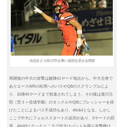
今試合２つ目のTDを奪い笑顔を見せる阿部
再開後の中大の攻撃は敵陣41ヤード地点から。中大主将で
ありエースWRの松岡へのパスやQBのスクランブルによ
り、自陣45ヤードまで前進されてしまう。その後は瀧川元
熙（営３＝佼成学園）のタックルやQBにプレッシャーを掛
けたことによるパス不成功もあり、4th&4となる。しかし
ここで中大にフォルススタートの反則があり、5ヤードの罰
退。4th&9となったところで中大はパントを蹴り攻撃権は