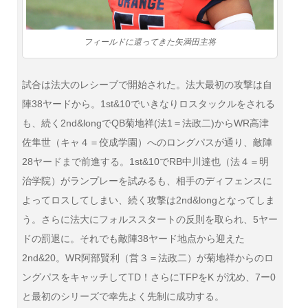
フィールドに還ってきた矢満田主将
試合は法大のレシーブで開始された。法大最初の攻撃は自
陣38ヤードから。1st&10でいきなりロスタックルをされる
も、続く2nd&longでQB菊地祥(法1＝法政二)からWR高津
佐隼世（キャ４＝佼成学園）へのロングパスが通り、敵陣
28ヤードまで前進する。1st&10でRB中川達也（法４＝明
治学院）がランプレーを試みるも、相手のディフェンスに
よってロスしてしまい、続く攻撃は2nd&longとなってしま
う。さらに法大にフォルススタートの反則を取られ、5ヤー
ドの罰退に。それでも敵陣38ヤード地点から迎えた
2nd&20。WR阿部賢利（営３＝法政二）が菊地祥からのロ
ングパスをキャッチしてTD！さらにTFPをK が沈め、7ー0
と最初のシリーズで幸先よく先制に成功する。