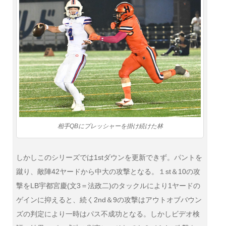
相手QBにプレッシャーを掛け続けた林
しかしこのシリーズでは1stダウンを更新できず。パントを
蹴り、敵陣42ヤードから中大の攻撃となる。１st＆10の攻
撃をLB宇都宮慶(文3＝法政二)のタックルにより1ヤードの
ゲインに抑えると、続く2nd＆9の攻撃はアウトオブバウン
ズの判定により一時はパス不成功となる。しかしビデオ検