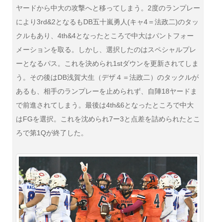
ヤードから中大の攻撃へと移ってしまう。2度のランプレー
により3rd&2となるもDB五十嵐勇人(キャ4＝法政二)のタッ
クルもあり、4th&4となったところで中大はパントフォー
メーションを取る。しかし、選択したのはスペシャルプレ
ーとなるパス。これを決められ1stダウンを更新されてしま
う。その後はDB浅賀大生（デザ４＝法政二）のタックルが
あるも、相手のランプレーを止められず、自陣18ヤードま
で前進されてしまう。最後は4th&6となったところで中大
はFGを選択。これを沈められ7ー3と点差を詰められたとこ
ろで第1Qが終了した。