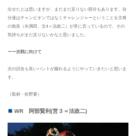
出せたとは思いますが、まだまだ足りない部分もあります。自
分達はチャンピオンではなくチャレンジャーということを主将
の衛良（矢満田、文4＝法政二）が常に言っているので、その
気持ちがまだ足りないかなと思いました。
ーー次戦に向けて
次の試合も良いパントが蹴れるようにやっていきたいと思いま
す。
（取材・松野要）
WR 阿部賢利(営３＝法政二)