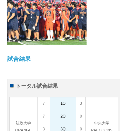
試合結果
トータル試合結果
7
1Q
3
7
2Q
0
法政大学
中央大学
3
3Q
0
ORANGE
RACCOONS