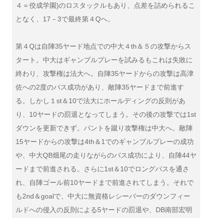
４＝佼成学園)のロスタックルもあり、点差を詰められるこ
となく、17－3で最終第４Qへ。
第４Qは自陣35ヤード地点での中大４th＆５の攻撃からス
タート。中大はギャンブルプレーを試みるもこれは失敗に
終わり、攻撃権は法大へ。自陣35ヤードからの攻撃は高津
佐への2度のパス成功があり、敵陣35ヤードまで前進す
る。しかし１st＆10で法大にホールディングの反則があ
り、10ヤードの罰退となってしまう。その後の攻撃では1st
ダウンを更新できず。パントを蹴り攻撃権は中大へ。敵陣
15ヤードからの攻撃は4th＆1でのギャンブルプレーの成功
や、中大QB畑尾の走りながらのパス成功により、自陣44ヤ
ードまで前進される。さらに1st＆10でロングパスを通さ
れ、自陣ゴール前10ヤードまで前進されてしまう。それで
も2nd＆goalで、中大に無資格レシーバーのダウンフィー
ルドへの侵入の反則による5ヤードの罰退や、DB南部宏明