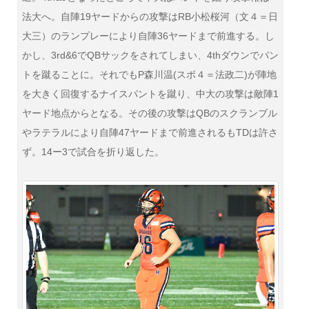
法大へ。自陣19ヤードからの攻撃はRB小松桜河（文４＝日
大三）のランプレーにより自陣36ヤードまで前進する。し
かし、3rd&6でQBサックをされてしまい、4thダウンでパン
トを蹴ることに。それでもP森川温(スポ４＝法政二)が陣地
を大きく回復するナイスパントを蹴り、中大の攻撃は敵陣1
ヤード地点からとなる。その後の攻撃はQBのスクランブル
やラテラルにより自陣47ヤードまで前進されるもTDは許さ
ず。14ー3で試合を折り返した。