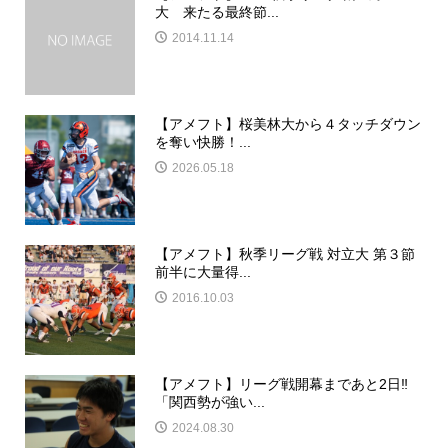
大 来たる最終節...
2014.11.14
【アメフト】桜美林大から４タッチダウン
を奪い快勝！...
2026.05.18
【アメフト】秋季リーグ戦 対立大 第３節
前半に大量得...
2016.10.03
【アメフト】リーグ戦開幕まであと2日‼
「関西勢が強い...
2024.08.30