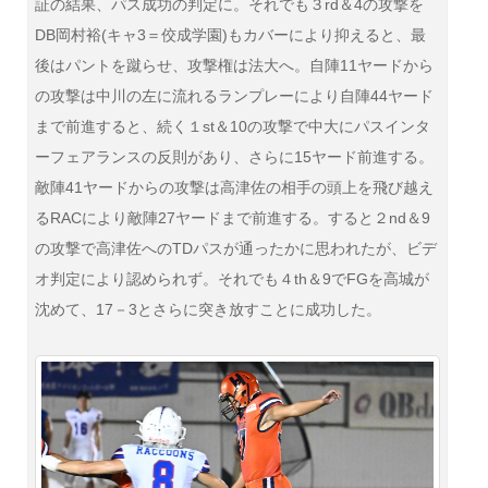
証の結果、パス成功の判定に。それでも３rd＆4の攻撃を
DB岡村裕(キャ3＝佼成学園)もカバーにより抑えると、最
後はパントを蹴らせ、攻撃権は法大へ。自陣11ヤードから
の攻撃は中川の左に流れるランプレーにより自陣44ヤード
まで前進すると、続く１st＆10の攻撃で中大にパスインタ
ーフェアランスの反則があり、さらに15ヤード前進する。
敵陣41ヤードからの攻撃は高津佐の相手の頭上を飛び越え
るRACにより敵陣27ヤードまで前進する。すると２nd＆9
の攻撃で高津佐へのTDパスが通ったかに思われたが、ビデ
オ判定により認められず。それでも４th＆9でFGを高城が
沈めて、17－3とさらに突き放すことに成功した。