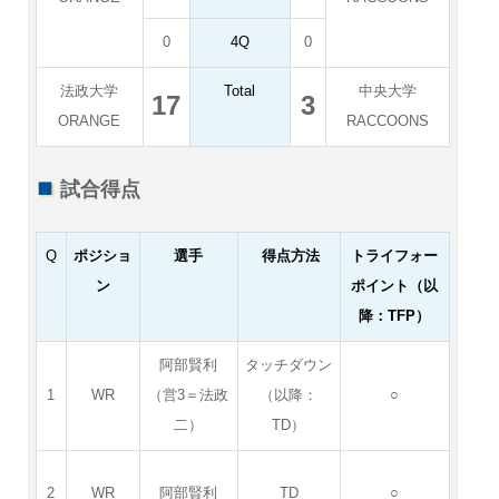
0
4Q
0
法政大学
Total
中央大学
17
3
ORANGE
RACCOONS
試合得点
Q
ポジショ
選手
得点方法
トライフォー
ン
ポイント（以
降：TFP）
阿部賢利
タッチダウン
1
WR
（営3＝法政
（以降：
○
二）
TD）
2
WR
阿部賢利
TD
○