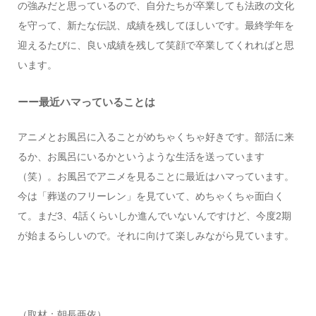
の強みだと思っているので、自分たちが卒業しても法政の文化
を守って、新たな伝説、成績を残してほしいです。最終学年を
迎えるたびに、良い成績を残して笑顔で卒業してくれればと思
います。
ーー最近ハマっていることは
アニメとお風呂に入ることがめちゃくちゃ好きです。部活に来
るか、お風呂にいるかというような生活を送っています
（笑）。お風呂でアニメを見ることに最近はハマっています。
今は「葬送のフリーレン」を見ていて、めちゃくちゃ面白く
て。まだ
3
、
4
話くらいしか進んでいないんですけど、今度
2
期
が始まるらしいので。それに向けて楽しみながら見ています。
（取材：朝長亜依）