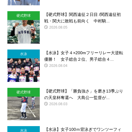
【硬式野球】関西遠征２日目 /関西遠征初
硬式野球
戦・関大に敗戦も前向く 中村騎...
2026.08.05
【水泳】女子４×200mフリーリレー大逆転
水泳
優勝！ 女子総合２位、男子総合４...
2026.08.04
【硬式野球】「勝負強さ」を磨き13季ぶり
硬式野球
の天皇杯奪還へ 大島公一監督が...
2026.08.03
【水泳】女子100ｍ背泳ぎでワンツーフィ
水泳