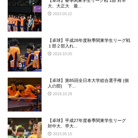
【卓球】春季関東学生リーグ戦 1部 対早
大、大正大 最...
2023.05.22
【卓球】平成28年度秋季関東学生リーグ戦
１部２部入れ...
2016.10.05
【卓球】第85回全日本大学総合選手権 (個
人の部) 下...
2018.10.29
【卓球】平成27年度春季関東学生リーグ
対中大、早大...
2015.05.15