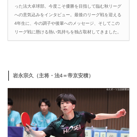
った法大卓球部。今度こそ優勝を目指して臨む秋リーグ
への意気込みをインタビュー。最後のリーグ戦を迎える
4年生に、今の調子や後輩へのメッセージ、そしてこの
リーグ戦に懸ける熱い気持ちを独占取材してきました。
岩永宗久（主将・法4＝帝京安積）