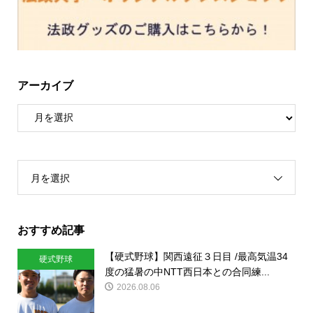
アーカイブ
月を選択
おすすめ記事
【硬式野球】関西遠征３日目 /最高気温34
硬式野球
度の猛暑の中NTT西日本との合同練...
2026.08.06