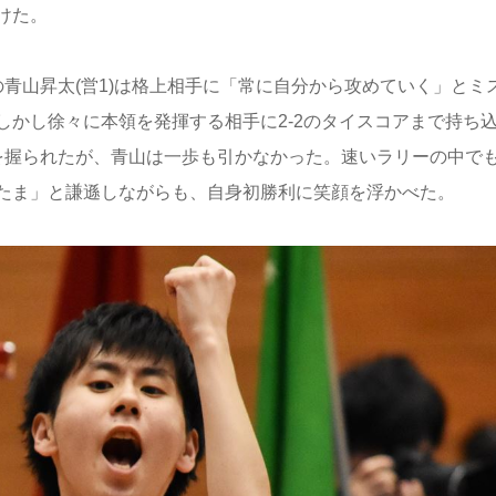
けた。
青山昇太(営1)は格上相手に「常に自分から攻めていく」とミ
かし徐々に本領を発揮する相手に2-2のタイスコアまで持ち
を握られたが、青山は一歩も引かなかった。速いラリーの中で
たま」と謙遜しながらも、自身初勝利に笑顔を浮かべた。