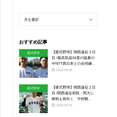
月を選択
おすすめ記事
【硬式野球】関西遠征３日
硬式野球
目 /最高気温34度の猛暑の
中NTT西日本との合同練...
2026.08.06
【硬式野球】関西遠征２日
硬式野球
目 /関西遠征初戦・関大に
敗戦も前向く 中村騎...
2026.08.05