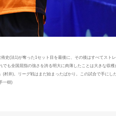
史(法1)が奪った1セット目を最後に、その後はすべてスト
れでも全国屈指の強さを誇る明大に肉薄したことは大きな収穫
」(村井)。リーグ戦はまだ始まったばかり。この試合で手にし
手一樹)