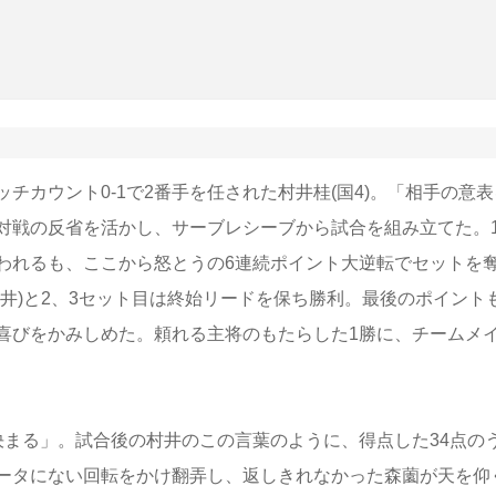
カウント0-1で2番手を任された村井桂(国4)。「相手の意表
対戦の反省を活かし、サーブレシーブから試合を組み立てた。
われるも、ここから怒とうの6連続ポイント大逆転でセットを
井)と2、3セット目は終始リードを保ち勝利。最後のポイント
喜びをかみしめた。頼れる主将のもたらした1勝に、チームメ
まる」。試合後の村井のこの言葉のように、得点した34点の
ータにない回転をかけ翻弄し、返しきれなかった森薗が天を仰