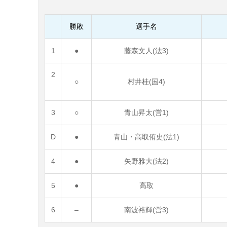
勝敗
選手名
1
●
藤森文人(法3)
2
○
村井桂(国4)
3
○
青山昇太(営1)
D
●
青山・高取侑史(法1)
4
●
矢野雅大(法2)
5
●
高取
6
–
南波裕輝(営3)