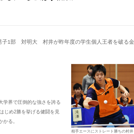
男子1部 対明大 村井が昨年度の学生個人王者を破る
大学界で圧倒的な強さを誇る
をはじめ2勝を挙げる健闘を見
かかる。
相手エースにストレート勝ちの村井