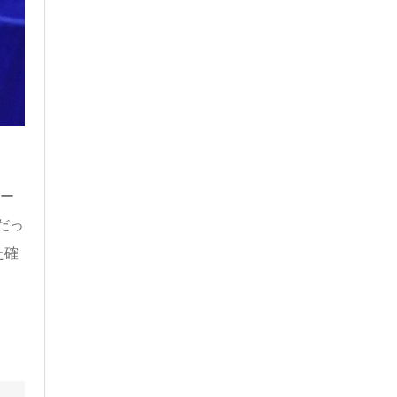
レー
だっ
た確