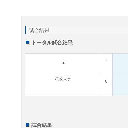
試合結果
トータル試合結果
2
2
法政大学
0
試合結果