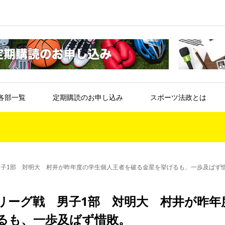
各部一覧
定期購読のお申し込み
スポーツ法政とは
男子1部 対明大 村井が昨年度の学生個人王者を破る金星を挙げるも、一歩及ばず
リーグ戦 男子1部 対明大 村井が昨年
るも、一歩及ばず惜敗。