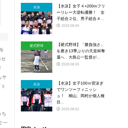
【水泳】女子４×200mフリ
水泳
ーリレー大逆転優勝！ 女
子総合２位、男子総合４...
2026.08.04
【硬式野球】「勝負強さ」
硬式野球
を
を磨き13季ぶりの天皇杯奪
還へ 大島公一監督が...
1セ
2026.08.03
奪
もサ
【水泳】女子100ｍ背泳ぎ
水泳
イト
でワンツーフィニッシ
ュ！ 桐山、岡村が個人種
目...
2026.08.02
うち
ぐ一