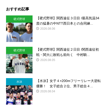
おすすめ記事
【硬式野球】関西遠征３日目 /最高気温34
硬式野球
度の猛暑の中NTT西日本との合同練...
2026.08.06
【硬式野球】関西遠征２日目 /関西遠征初
硬式野球
戦・関大に敗戦も前向く 中村騎...
2026.08.05
【水泳】女子４×200mフリーリレー大逆転
水泳
優勝！ 女子総合２位、男子総合４...
2026.08.04