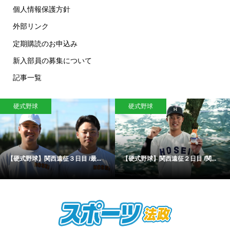
個人情報保護方針
外部リンク
定期購読のお申込み
新入部員の募集について
記事一覧
硬式野球
硬式野球
【硬式野球】関西遠征３日目 /最...
【硬式野球】関西遠征２日目 /関...