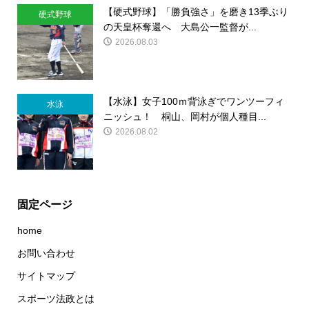
【硬式野球】「勝負強さ」を磨き13季ぶり
硬式野球
の天皇杯奪還へ 大島公一監督が...
2026.08.03
【水泳】女子100ｍ背泳ぎでワンツーフィ
水泳
ニッシュ！ 桐山、岡村が個人種目...
2026.08.02
固定ページ
home
お問い合わせ
サイトマップ
スポーツ法政とは