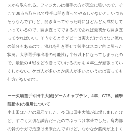
スから取られる。フィジカルは相手の方が完全に強いので、そ
こで38点も取られて後半は開き直ってやるしかないと。いつも
そうなんですけど、開き直ってやった時にはどんどん成功して
いっているので、開き直ってできるのであれば最初から開き直
ってやればいい。そうするとラグビーは実力だけではない流れ
の部分もあるので、流れを引き寄せて後半はスコア的に勝った
状況。大学選手権出場の可能性は半分以下になってしまったの
で、最後の４戦をどう勝っていけるのかを４年生が頑張ってい
くしかない。ケガ人が多いとか病人が多いというのは言っても
仕方がないので。
ーー欠場選手や田中大誠(ゲームキャプテン、4年、CTB、國學
院栃木)の復帰について
小山田はただの風邪でした。今日は田中大誠が出場しましたけ
ど、すごく大切な試合だったのでぶっつけ本番でした。肩内部
の骨のケガで治療は出来たんですけど、なかなか筋肉が上手く