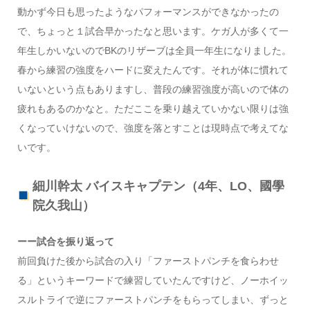
動かず今日も思ったようなパフォーマンスができなかったの
で、ちょっと１試合早かったなと思います。
ケガ人が多くて一
年生しかいないのでBKのリザーブは全員一年生になりました。
春から練習の強度をハードに変えたんです。それが体に慣れて
いないという点もありますし、普段の練習強度が高いので体の
疲れもあるのかなと。ただここを乗り越えていかない限りは強
くなっていけないので、強度を落とすことは現時点で考えてな
いです。
細川幹太 バイスキャプテン（4年、LO、國學
院久我山）
ーー試合を振り返って
前回負けた後から試合の入り「ファーストパンチを食らわせ
る」というキーワードで練習していたんですけど、ノーホイッ
スルトライで逆にファーストパンチをもらってしまい、ずっと