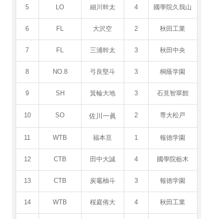
5
LO
細川幹太
4
國學院久我山
6
FL
大沢空
2
秋田工業
7
FL
三浦幹太
3
秋田中央
8
NO.8
弓良堅斗
3
桐蔭学園
9
SH
箕輪大地
3
石見智翠館
10
SO
佐川一眞
2
専大松戸
11
WTB
福本亘
1
報徳学園
12
CTB
田中大誠
4
國學院栃木
13
CTB
炭竈柚斗
3
報徳学園
14
WTB
桜庭侑大
4
秋田工業