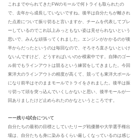
これまでやられてきたFWのモールで何トライも取られたの
で、去年から成長していないですね。後半は自分たちが離され
た点差について振り切ると言いますか、チームを代表してプレ
ーしているのでこれ以上みっともない姿は見せられないという
思いで、みんな頑張ってくれました。エンジンがかかるのが後
半からだったというのは毎回なので、そろそろ直さないといけ
ないんですけど、どうすればいいのか模索中です。
自陣のゴー
ル前でもラインアウトは競るという練習をしてきました。今回
東洋大のラインアウトの精度が高くて、競っても東洋大ボール
になり前半はそのままモールでトライをされました。後半は振
り切って頭を突っ込んでいくしかないと思い、後半
モールが一
回ありましたけど止められたのかなというところです。
ーー残り4試合について
自分たちの最初の目標としていたリーグ戦優勝や大学選手権出
場は、自分たちも身に染みるくらい厳しくなっているのは感じ