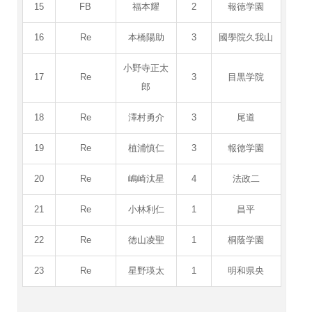
15
FB
福本耀
2
報徳学園
16
Re
本橋陽助
3
國學院久我山
小野寺正太
17
Re
3
目黒学院
郎
18
Re
澤村勇介
3
尾道
19
Re
植浦慎仁
3
報徳学園
20
Re
嶋崎汰星
4
法政二
21
Re
小林利仁
1
昌平
22
Re
徳山凌聖
1
桐蔭学園
23
Re
星野瑛太
1
明和県央