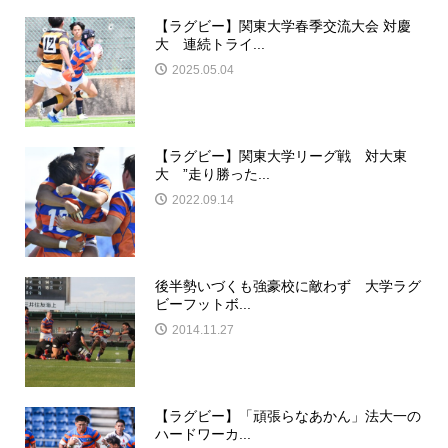
【ラグビー】関東大学春季交流大会 対慶
大 連続トライ...
2025.05.04
【ラグビー】関東大学リーグ戦 対大東
大 ”走り勝った...
2022.09.14
後半勢いづくも強豪校に敵わず 大学ラグ
ビーフットボ...
2014.11.27
【ラグビー】「頑張らなあかん」法大一の
ハードワーカ...