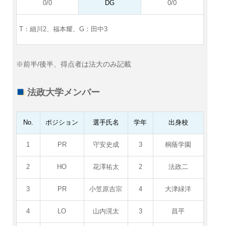
0/0
DG
0/0
T：細川2、福本耀、
G：田中3
※前半/後半、得点者は法大のみ記載
法政大学メンバー
No.
ポジション
選手氏名
学年
出身校
1
PR
守安史成
3
桐蔭学園
2
HO
花澤祐太
2
法政二
3
PR
小笠原吉宗
4
大津緑洋
4
LO
山内滉太
3
昌平