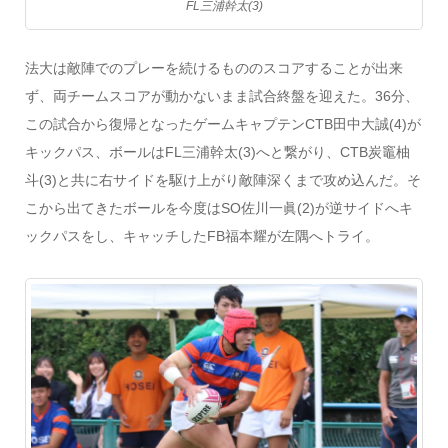
FL三浦幹太(3)
法大は敵陣でのプレーを続けるもののスコアすることが出来
ず、両チームスコアが動かないまま試合終盤を迎えた。36分、
この試合から復帰となったゲームキャプテンCTB
田中大誠(4)が
キックパス、ボールはFL三浦幹太(3)へと繋がり、CTB炭竈柚
斗(3)と共に右サイドを駆け上がり敵陣深くまで攻め込んだ。そ
こから出てきたボールを今度はSO佐川一眞(2)が逆サイドへキ
ックパスをし、キャッチしたFB福本耀が左隅へトライ。