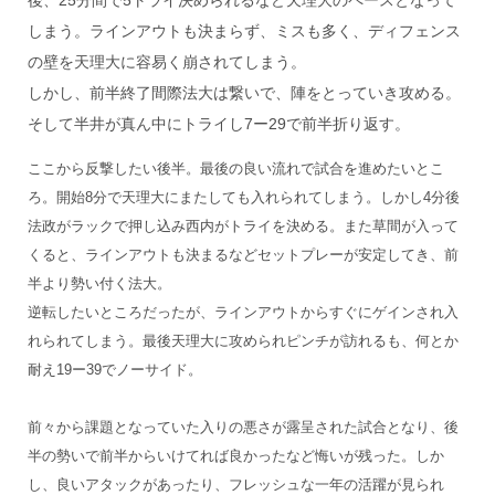
しまう。ラインアウトも決まらず、ミスも多く、ディフェンス
の壁を天理大に容易く崩されてしまう。
しかし、前半終了間際法大は繋いで、陣をとっていき攻める。
そして半井が真ん中にトライし7ー29で前半折り返す。
ここから反撃したい後半。最後の良い流れで試合を進めたいとこ
ろ。開始8分で天理大にまたしても入れられてしまう。しかし4分後
法政がラックで押し込み西内がトライを決める。また草間が入って
くると、ラインアウトも決まるなどセットプレーが安定してき、前
半より勢い付く法大。
逆転したいところだったが、ラインアウトからすぐにゲインされ入
れられてしまう。最後天理大に攻められピンチが訪れるも、何とか
耐え19ー39でノーサイド。
前々から課題となっていた入りの悪さが露呈された試合となり、後
半の勢いで前半からいけてれば良かったなど悔いが残った。しか
し、良いアタックがあったり、フレッシュな一年の活躍が見られ