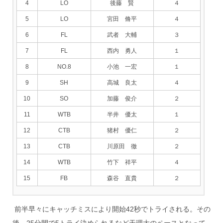
4
LO
後藤 賢
４
5
LO
宮田 脩平
４
6
FL
武者 大輔
３
7
FL
西内 勇人
１
8
NO.8
小池 一宏
１
9
SH
高城 良太
４
10
SO
加藤 俊介
２
11
WTB
半井 優太
１
12
CTB
猪村 優仁
２
13
CTB
川原田 徹
２
14
WTB
竹下 祥平
４
15
FB
森谷 直貴
２
前半早々にキャッチミスにより開始42秒でトライされる。その
後、25分間で5トライ決められるなど天理大のペースとなって