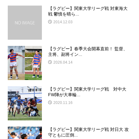
【ラグビー】関東大学リーグ戦 対東海大
戦 鬱憤を晴ら...
2014.12.03
【ラグビー】春季大会開幕直前！ 監督、
主将、副将イン...
2026.04.14
【ラグビー】関東大学リーグ戦 対中大
FW陣が大車輪...
2020.11.16
【ラグビー】関東大学リーグ戦 対日大 攻
守ともに圧倒...