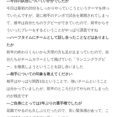
―今日の試合についていかがでしたか
今日は最初の20分をしっかりやっていこうというテーマを持っ
ていたんですが、逆に相手のテンポで試合を展開されてしまっ
て、後半は自分たちのラグビーができていたので、前半からそ
ういったプレーをするということがやっぱり課題ですね
―ハーフタイムにチームとして話し合ったことなどはありまし
たか
前半の終わりくらいから天理の方も足が止まっていたので、自
分たちがチームカラーとして掲げていた「ランニングラグビ
ー」を徹底しようということを話し合いました
―相手についての印象を教えてください
相手はやっぱり関西1位ということで、強いチームということ
は分かっていましたが、前半のところだけてやられてしまった
のが残念です
―ご自身にとっては2年ぶりの選手権でしたが
花園でやるのも久しぶりだったので、良い緊張感があって、こ