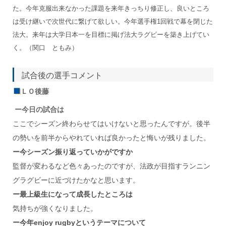
た。今年克服出来なかった課題を来年きっちり修正し、良いところ
は受け継いで次世代に繋げて欲しい。今年選手権1回戦で幕を閉じた
法大。来年は大学日本一を目標に掲げ法大ラグビーを築き上げてい
く。（関口 ともみ）
試合後の選手コメント
ＬＯ後藤
ー今日の試合は
ここでシーズン終わらせてはいけないと思ったんですが。後半
の勢いを前半からやれていれば良かったと悔いが残りました。
ー今シーズン振り返っていかがですか
監督が変わるなど色々あったのですが、法政が目指すランニン
グラグビーに近づけたかなと思います。
ー最上級生になって成長したところは
気持ちが強くなりました。
ー今年enjoy rugbyというテーマについて