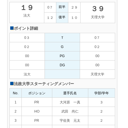
１９
前半
３９
0７
２９
法大
後半
天理大学
１２
１０
ポイント詳細
0３
Ｔ
0７
0２
G
0２
00
PG
00
00
DG
00
法大
天理大学
法政大学スターティングメンバー
No.
ポジション
選手氏名
学部/学年
1
PR
大河原 一真
３
2
HO
武田 尚仁
２
3
PR
宇佐美 元太
２