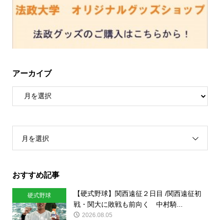
アーカイブ
月を選択
おすすめ記事
【硬式野球】関西遠征２日目 /関西遠征初
硬式野球
戦・関大に敗戦も前向く 中村騎...
2026.08.05