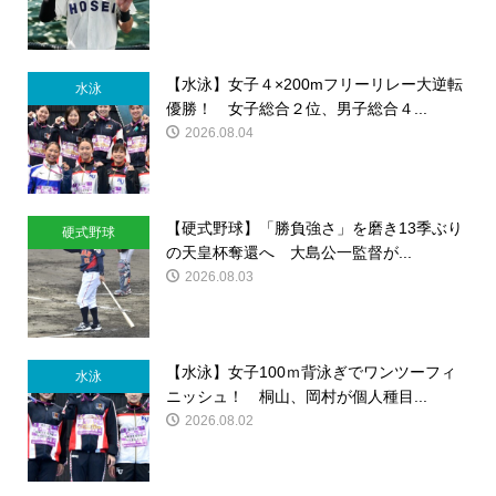
【水泳】女子４×200mフリーリレー大逆転
水泳
優勝！ 女子総合２位、男子総合４...
2026.08.04
【硬式野球】「勝負強さ」を磨き13季ぶり
硬式野球
の天皇杯奪還へ 大島公一監督が...
2026.08.03
【水泳】女子100ｍ背泳ぎでワンツーフィ
水泳
ニッシュ！ 桐山、岡村が個人種目...
2026.08.02