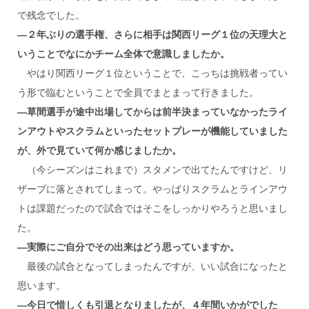
で残念でした。
―２年ぶりの選手権、さらに相手は関西リーグ１位の天理大と
いうことでなにかチーム全体で意識しましたか。
やはり関西リーグ１位ということで、こっちは挑戦者ってい
う形で臨むということで全員でまとまって行きました。
―草間選手が途中出場してからは前半決まっていなかったライ
ンアウトやスクラムといったセットプレーが機能していました
が、外で見ていて何か感じましたか。
（今シーズンはこれまで）スタメンで出てたんですけど、リ
ザーブに落とされてしまって。やっぱりスクラムとラインアウ
トは課題だったので試合ではそこをしっかりやろうと思いまし
た。
―実際にご自分でその出来はどう思っていますか。
最後の試合となってしまったんですが、いい試合になったと
思います。
―今日で惜しくも引退となりましたが、４年間いかがでした