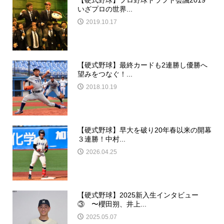
【硬式野球】プロ野球ドラフト会議2019
いざプロの世界...
2019.10.17
【硬式野球】最終カードも2連勝し優勝へ
望みをつなぐ！...
2018.10.19
【硬式野球】早大を破り20年春以来の開幕
３連勝！中村...
2026.04.25
【硬式野球】2025新入生インタビュー
③ 〜櫻田朔、井上...
2025.05.07