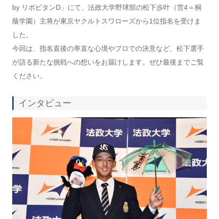
by リポビタンD」にて、法政大学野球部の松下歩叶（営4＝桐
蔭学園）主将が東京ヤクルトスワローズから1位指名を受けま
した。
今回は、指名直後の率直な心境やプロでの決意など、松下選手
が語る新たな挑戦への想いをお届けします。ぜひ最後までご覧
ください。
インタビュー