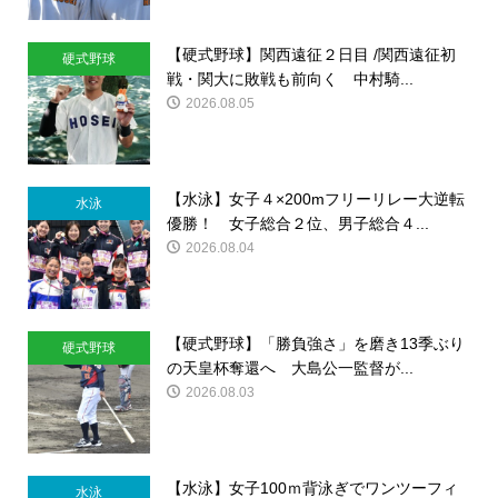
【硬式野球】関西遠征２日目 /関西遠征初
硬式野球
戦・関大に敗戦も前向く 中村騎...
2026.08.05
【水泳】女子４×200mフリーリレー大逆転
水泳
優勝！ 女子総合２位、男子総合４...
2026.08.04
【硬式野球】「勝負強さ」を磨き13季ぶり
硬式野球
の天皇杯奪還へ 大島公一監督が...
2026.08.03
【水泳】女子100ｍ背泳ぎでワンツーフィ
水泳