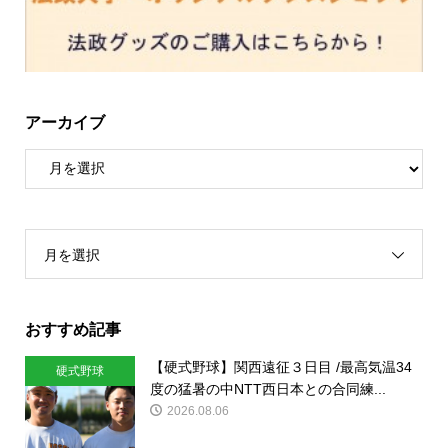
アーカイブ
月を選択
おすすめ記事
【硬式野球】関西遠征３日目 /最高気温34
硬式野球
度の猛暑の中NTT西日本との合同練...
2026.08.06