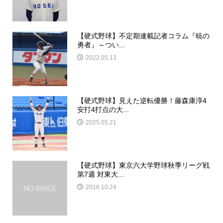
【硬式野球】不定期連載記者コラム『暁の
勇者』～つい...
2022.05.13
【硬式野球】見えた逆転優勝！藤森康淳4
安打4打点の大...
2025.05.21
【硬式野球】東京六大学野球秋季リーグ戦
第7週 対東大...
2016.10.24