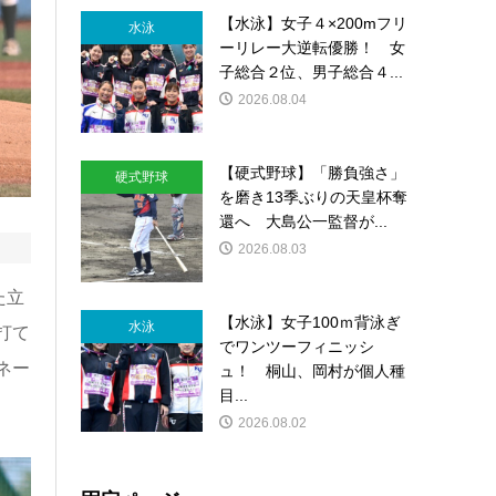
【水泳】女子４×200mフリ
水泳
ーリレー大逆転優勝！ 女
子総合２位、男子総合４...
2026.08.04
【硬式野球】「勝負強さ」
硬式野球
を磨き13季ぶりの天皇杯奪
還へ 大島公一監督が...
2026.08.03
た立
【水泳】女子100ｍ背泳ぎ
水泳
打て
でワンツーフィニッシ
ネー
ュ！ 桐山、岡村が個人種
目...
2026.08.02