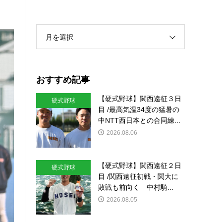
月を選択
おすすめ記事
【硬式野球】関西遠征３日
硬式野球
目 /最高気温34度の猛暑の
中NTT西日本との合同練...
2026.08.06
【硬式野球】関西遠征２日
硬式野球
目 /関西遠征初戦・関大に
敗戦も前向く 中村騎...
2026.08.05