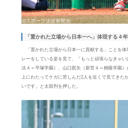
「置かれた立場から日本一へ」体現する４年
「置かれた立場から日本一に貢献する」ことを体
レーをしている姿を見て、「もっと頑張らなきゃい
法４＝平塚学園）、山口凱矢（新営４＝桐蔭学園）
上にわたってケガに苦しんだ2人を近くで見てきた
いです」と太鼓判を押した。