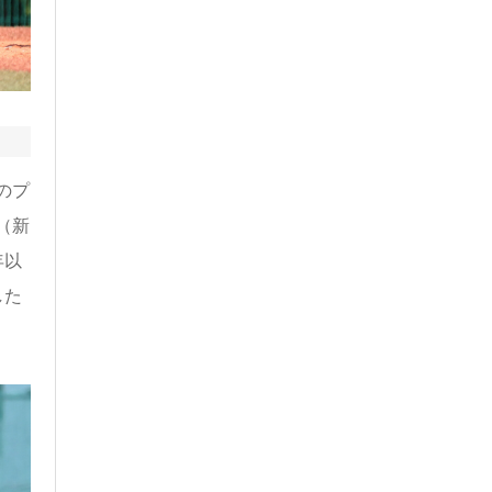
のプ
（新
年以
した