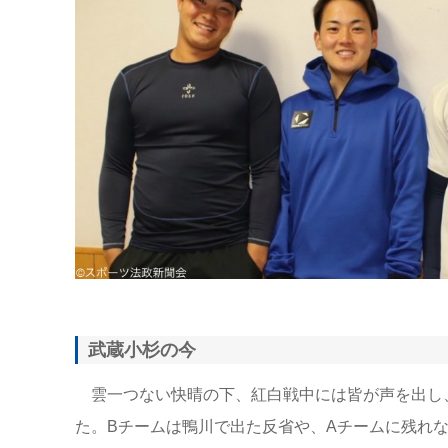
武蔵小杉の今
雲一つない快晴の下、紅白戦中には皆が声を出し
た。Bチームは鴨川で出た反省や、Aチームに残れ