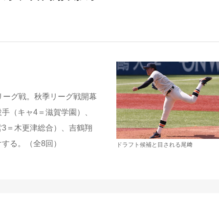
リーグ戦。秋季リーグ戦開幕
投手（キャ4＝滋賀学園）、
営3＝木更津総合）、吉鶴翔
けする。（全8回）
ドラフト候補と目される尾﨑