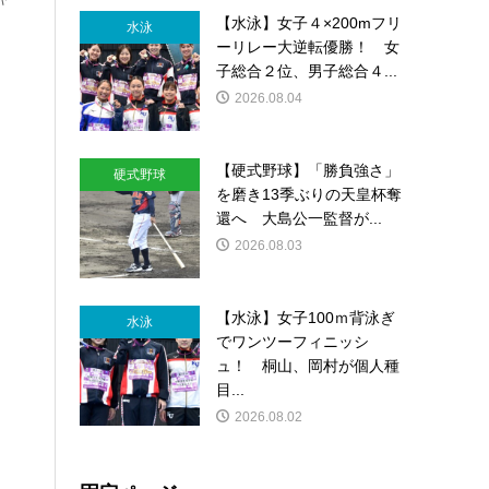
【水泳】女子４×200mフリ
水泳
ーリレー大逆転優勝！ 女
子総合２位、男子総合４...
2026.08.04
【硬式野球】「勝負強さ」
硬式野球
を磨き13季ぶりの天皇杯奪
還へ 大島公一監督が...
2026.08.03
【水泳】女子100ｍ背泳ぎ
水泳
でワンツーフィニッシ
ュ！ 桐山、岡村が個人種
目...
2026.08.02