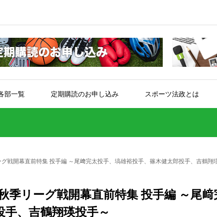
各部一覧
定期購読のお申し込み
スポーツ法政とは
ーグ戦開幕直前特集 投手編 ～尾﨑完太投手、塙雄裕投手、篠木健太郎投手、吉鶴翔
3秋季リーグ戦開幕直前特集 投手編 ～尾﨑
投手、吉鶴翔瑛投手～