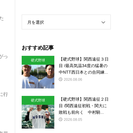
た
月を選択
おすすめ記事
がっ
【硬式野球】関西遠征３日
硬式野球
目 /最高気温34度の猛暑の
中NTT西日本との合同練...
2026.08.06
に行
【硬式野球】関西遠征２日
硬式野球
目 /関西遠征初戦・関大に
敗戦も前向く 中村騎...
2026.08.05
ャー