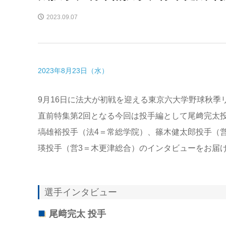
2023.09.07
2023年8月23日（水）
9月16日に法大が初戦を迎える東京六大学野球秋季
直前特集第2回となる今回は投手編として尾﨑完太
塙雄裕投手（法4＝常総学院）、篠木健太郎投手（
瑛投手（営3＝木更津総合）のインタビューをお届
選手インタビュー
尾﨑完太 投手