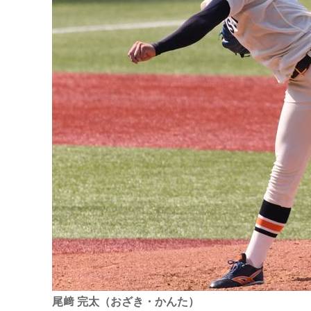
尾﨑 完太（おざき・かんた）