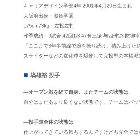
キャリアデザイン学部4年 2001年4月20日生まれ
大阪府出身・滋賀学園
175cm73kg・左投左打
昨季成績：9試合 42回1/3 47奪三振 与四球23 防御率1
『ここまで3年半前線で腕を振り続け、積み上げた1
スライダーなどの変化球を駆使して完投型の本格派
塙雄裕 投手
―オープン戦を経て自身、またチームの状態は
自分はまだあまり良くない状態です。チームはバッ
―投手陣全体の状態は
仕上がってきている気もするんですけども完全では