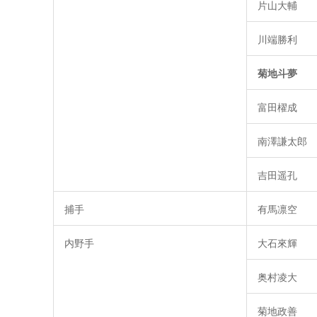
片山大輔
川端勝利
菊地斗夢
富田櫂成
南澤謙太郎
吉田遥孔
捕手
有馬凛空
内野手
大石來輝
奥村凌大
菊地政善