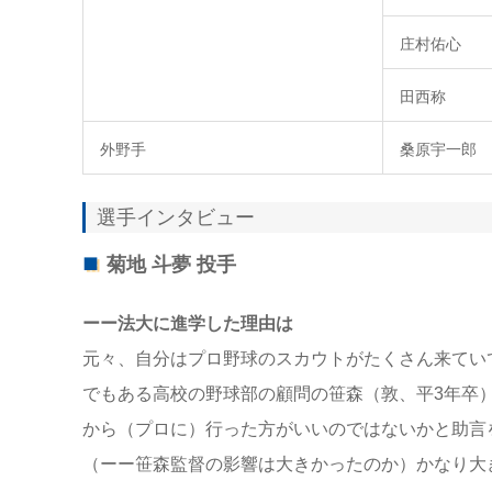
庄村佑心
田西称
外野手
桑原宇一郎
選手インタビュー
菊地 斗夢 投
手
ーー法大に進学した理由は
元々、自分はプロ野球のスカウトがたくさん来てい
でもある高校の野球部の顧問の笹森（敦、平3年卒
から（プロに）行った方がいいのではないかと助言
（ーー笹森監督の影響は大きかったのか）かなり大