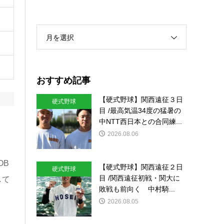
月を選択
おすすめ記事
【硬式野球】関西遠征３日
硬式野球
目 /最高気温34度の猛暑の
中NTT西日本との合同練...
2026.08.06
OB
【硬式野球】関西遠征２日
硬式野球
目 /関西遠征初戦・関大に
して
敗戦も前向く 中村騎...
2026.08.05