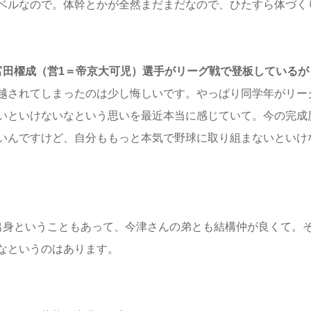
ベルなので。体幹とかが全然まだまだなので、ひたすら体づく
富田櫂成（営1＝帝京大可児）選手がリーグ戦で登板しているが
越されてしまったのは少し悔しいです。やっぱり同学年がリー
いといけないなという思いを最近本当に感じていて。今の完成
いんですけど、自分ももっと本気で野球に取り組まないといけ
出身ということもあって、今津さんの弟とも結構仲が良くて。
なというのはあります。