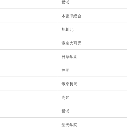
横浜
木更津総合
旭川北
帝京大可児
日章学園
静岡
帝京長岡
高知
横浜
聖光学院