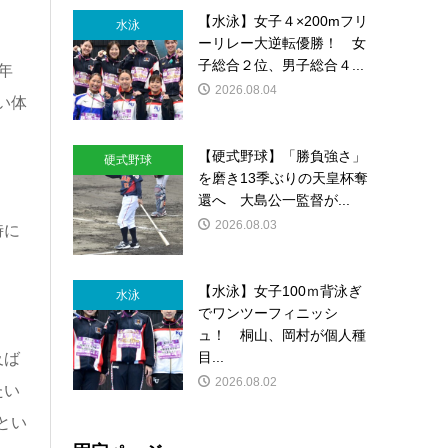
【水泳】女子４×200mフリ
水泳
ーリレー大逆転優勝！ 女
子総合２位、男子総合４...
年
2026.08.04
い体
【硬式野球】「勝負強さ」
硬式野球
を磨き13季ぶりの天皇杯奪
還へ 大島公一監督が...
2026.08.03
時に
【水泳】女子100ｍ背泳ぎ
水泳
でワンツーフィニッシ
ュ！ 桐山、岡村が個人種
目...
及ば
2026.08.02
たい
とい