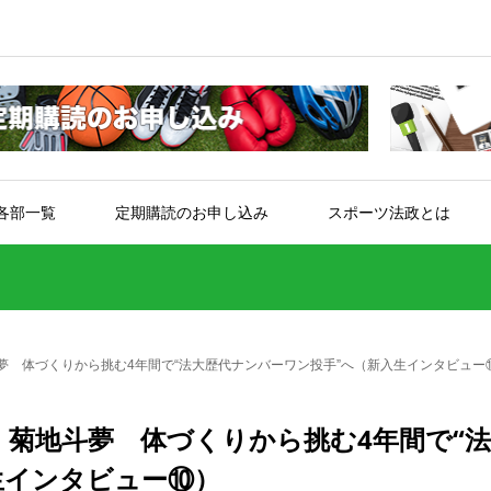
各部一覧
定期購読のお申し込み
スポーツ法政とは
夢 体づくりから挑む4年間で“法大歴代ナンバーワン投手”へ（新入生インタビュー
・菊地斗夢 体づくりから挑む4年間で“
生インタビュー⑩）