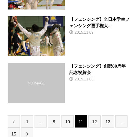
【フェンシング】全日本学生フ
ェンシング選手権大...
2015.11.09
【フェンシング】創部80周年
記念祝賀会
2015.11.03
1
…
9
10
11
12
13
…

15
