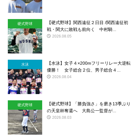
【硬式野球】関西遠征２日目 /関西遠征初
硬式野球
戦・関大に敗戦も前向く 中村騎...
2026.08.05
【水泳】女子４×200mフリーリレー大逆転
水泳
優勝！ 女子総合２位、男子総合４...
2026.08.04
【硬式野球】「勝負強さ」を磨き13季ぶり
硬式野球
の天皇杯奪還へ 大島公一監督が...
2026.08.03