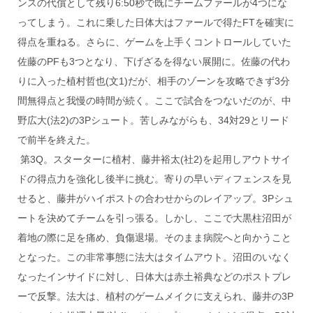
ンスの代償として残り6:50秒で既にチームファールが4つにな
ってしまう。これに乗した日体大はファールで得たFTを確実に
得点を重ねる。さらに、ゲームを上手くコントロールしていた
佐藤のPFも3つとなり、下げざるを得ない展開に。佐藤の代わ
りに入った植村哲也(文1)だが、相手のゾーンを攻略できず3分
間無得点と我慢の時間が続く。ここで試合をつないだのが、中
野広大(法2)の3Pシュート。苦しみながらも、34対29とリード
で前半を終えた。
第3Q。スターターに植村、藤井裕太(社2)を起用しアウトサイ
ドの得点力を強化し後半に挑む。寄りの早いディフェンスを見
せると、藤井がハイポストの合わせからのレイアップ。3Pシュ
ートを決めてチームを引っ張る。しかし、ここで大黒柱沼田が
着地の際に足を痛め、負傷退場。そのまま病院へと向かうこと
となった。この非常事態に法大はタイムアウト。沼田のいなく
なったインサイドに対し、日体大は赤土裕典などのポストプレ
ーで反撃。法大は、植村のゲームメイクに支えられ、藤井の3P