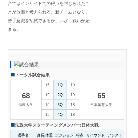
合ではインサイドでの得点を封じられたこ
とが敗因と考えられる。新チームとなり、
苦手意識を払拭できるか。いざ、戦いが始
まる。
トータル試合結果
15
1Q
10
68
65
19
2Q
19
法政大学
19
3Q
18
日本体育大学
15
4Q
18
法政大学スターティングメンバー:日体大戦
選手名
身長/体重
ポジション
得点
リバウンド
アシスト