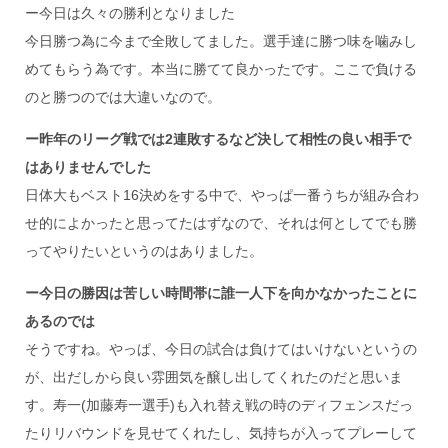
ー今日は久々の勝利となりました
今日勝つ為に今まで全敗してました。選手達に勝つ味を噛みし
めてもらう為です。本当に勝てて良かったです。ここで負ける
のと勝つのでは大違いなので。
ー昨年のリーグ戦では2連敗するなど決して相性の良い相手で
はありませんでした
日体大もベスト16決めをする中で、やっぱ一番うちが組み合わ
せ的によかったと思ってたはずなので、それは何としてでも勝
ってやりたいというのはありました。
ー今日の勝因は苦しい時間帯に誰一人下を向かなかったことに
あるのでは
そうですね。やっぱ、今日の試合は負けてはいけないというの
が、出だしから良い雰囲気を醸し出してくれたのだと思いま
す。寿一(加藤寿一選手)も入れ替え戦の時のディフェンスだっ
たりリバウンドを見せてくれたし、気持ちが入ってプレーして