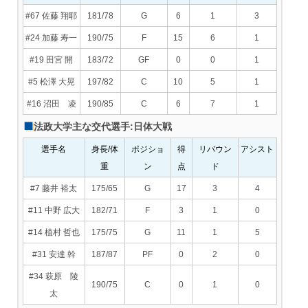
#67 佐藤 翔耶
181/78
G
6
1
3
#24 加藤 寿一
190/75
F
15
6
1
#19 田宮 開
183/72
GF
0
0
1
#5 松澤 大晃
197/82
C
10
5
1
#16 沼田 凌
190/85
C
6
7
1
法政大学主な交代選手:日体大戦
選手名
身長/体
ポジショ
得
リバウン
アシスト
重
ン
点
ド
#7 藤井 裕太
175/65
G
17
3
4
#11 中野 広大
182/71
F
3
1
0
#14 植村 哲也
175/75
G
11
1
5
#31 安達 幹
187/87
PF
0
2
0
#34 萩原 陵
190/75
C
0
1
0
太