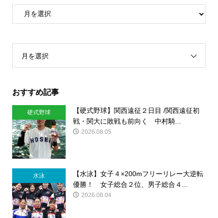
月を選択
おすすめ記事
【硬式野球】関西遠征２日目 /関西遠征初
硬式野球
戦・関大に敗戦も前向く 中村騎...
2026.08.05
【水泳】女子４×200mフリーリレー大逆転
水泳
優勝！ 女子総合２位、男子総合４...
2026.08.04