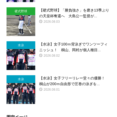
【硬式野球】「勝負強さ」を磨き13季ぶり
硬式野球
の天皇杯奪還へ 大島公一監督が...
2026.08.03
【水泳】女子100ｍ背泳ぎでワンツーフィ
水泳
ニッシュ！ 桐山、岡村が個人種目...
2026.08.02
【水泳】女子フリーリレー堂々の優勝！
水泳
桐山が200ｍ自由形で圧巻の泳ぎを...
2026.08.01