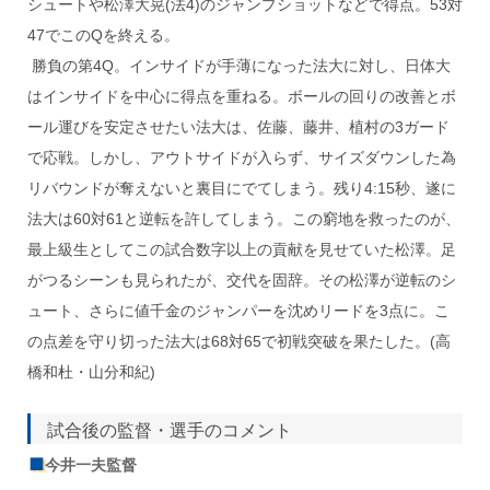
シュートや松澤大晃(法4)のジャンプショットなどで得点。53対
47でこのQを終える。
勝負の第4Q。インサイドが手薄になった法大に対し、日体大
はインサイドを中心に得点を重ねる。ボールの回りの改善とボ
ール運びを安定させたい法大は、佐藤、藤井、植村の3ガード
で応戦。しかし、アウトサイドが入らず、サイズダウンした為
リバウンドが奪えないと裏目にでてしまう。残り4:15秒、遂に
法大は60対61と逆転を許してしまう。この窮地を救ったのが、
最上級生としてこの試合数字以上の貢献を見せていた松澤。足
がつるシーンも見られたが、交代を固辞。その松澤が逆転のシ
ュート、さらに値千金のジャンパーを沈めリードを3点に。こ
の点差を守り切った法大は68対65で初戦突破を果たした。(高
橋和杜・山分和紀)
試合後の監督・選手のコメント
今井一夫監督