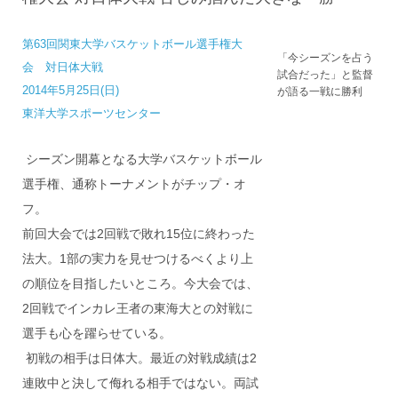
第63回関東大学バスケットボール選手権大
「今シーズンを占う
会 対日体大戦
試合だった」と監督
2014年5月25日(日)
が語る一戦に勝利
東洋大学スポーツセンター
シーズン開幕となる大学バスケットボール
選手権、通称トーナメントがチップ・オ
フ。
前回大会では2回戦で敗れ15位に終わった
法大。1部の実力を見せつけるべくより上
の順位を目指したいところ。今大会では、
2回戦でインカレ王者の東海大との対戦に
選手も心を躍らせている。
初戦の相手は日体大。最近の対戦成績は2
連敗中と決して侮れる相手ではない。両試