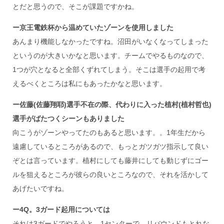
とだと思うので、そこが課題ですかね。
ー京王電鉄杯から温めていたゾーンを使用しました
あんまり機能しなかったですね。沼田がいなくなってしまった
というのが大きいかなと思います。チームでやるものなので、
1つが穴となると全部くずれてしまう。そこは選手の起用で考
えるべくところは私にもあったかなと思います。
ー佐藤(佐藤翔耶)選手不在の際、代わりに入った植村(植村哲也)
選手がばたつくシーンもありました
向こうがゾーンやってたのもあると思います。。1年生だから
遠慮しているところがあるので、もっとガツガツ指示して良い
ぞとは言っています。植村にしても藤井にしても動じずにゴー
ルを狙えるところが彼らの良いところなので、それを活かして
あげたいですね。
ー4Q。3ガード起用については
それは3ガードでやろうと。1センターで。リバウンドもとれな