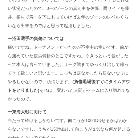
い状況だったので。3ー2ゾーンの真ん中を佐藤、両サイドを藤
井、植村で寿一を下にもっていけば去年のゾーンのレベルくら
いなら出来るのではと思って起用しました。
ー沼田選手の負傷については
痛いですね。トーナメントだったのが不幸中の幸いです。前か
ら痛めていた疲労骨折のとこですかね。ぐきっという音がした
って本人は言っていました。リーグ戦までゆっくり治して帰っ
てきて欲しいと思います。こっちは居なかったら居ないなりに
やるしかないので、頑張ります。
(負傷退場後すぐにタイムアウ
トをとりました)
それは、変わった人間がゲームに入り切れてな
かったので。
ー東海大戦に向けて
当たって砕けるしかないです。
向こうが100％出せるかはわか
らないですし、うちが150%出して向こうが１%なら何が起こる
かわからないですからね。