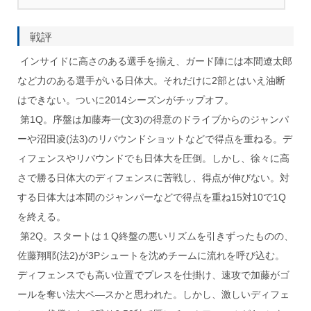
戦評
インサイドに高さのある選手を揃え、ガード陣には本間遼太郎
など力のある選手がいる日体大。それだけに2部とはいえ油断
はできない。ついに2014シーズンがチップオフ。
第1Q。序盤は加藤寿一(文3)の得意のドライブからのジャンパ
ーや沼田凌(法3)のリバウンドショットなどで得点を重ねる。デ
ィフェンスやリバウンドでも日体大を圧倒。しかし、徐々に高
さで勝る日体大のディフェンスに苦戦し、得点が伸びない。対
する日体大は本間のジャンパーなどで得点を重ね15対10で1Q
を終える。
第2Q。スタートは１Q終盤の悪いリズムを引きずったものの、
佐藤翔耶(法2)が3Pシュートを沈めチームに流れを呼び込む。
ディフェンスでも高い位置でプレスを仕掛け、速攻で加藤がゴ
ールを奪い法大ペ―スかと思われた。しかし、激しいディフェ