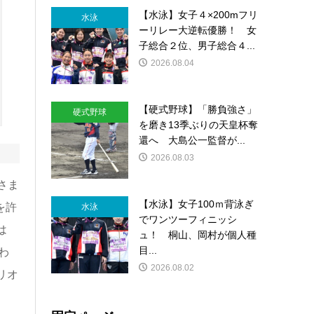
【水泳】女子４×200mフリ
水泳
ーリレー大逆転優勝！ 女
子総合２位、男子総合４...
2026.08.04
【硬式野球】「勝負強さ」
硬式野球
を磨き13季ぶりの天皇杯奪
還へ 大島公一監督が...
2026.08.03
さま
【水泳】女子100ｍ背泳ぎ
を許
水泳
でワンツーフィニッシ
は
ュ！ 桐山、岡村が個人種
目...
わ
2026.08.02
リオ