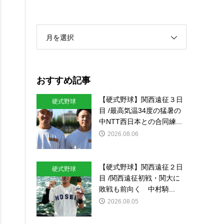
月を選択
おすすめ記事
【硬式野球】関西遠征３日
硬式野球
目 /最高気温34度の猛暑の
中NTT西日本との合同練...
2026.08.06
【硬式野球】関西遠征２日
硬式野球
目 /関西遠征初戦・関大に
敗戦も前向く 中村騎...
2026.08.05