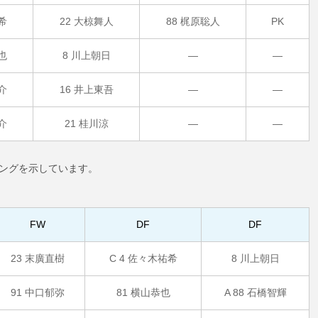
希
22 大椋舞人
88 梶原聡人
PK
也
8 川上朝日
―
―
介
16 井上東吾
―
―
介
21 桂川涼
―
―
リングを示しています。
FW
DF
DF
23 末廣直樹
C 4 佐々木祐希
8 川上朝日
91 中口郁弥
81 横山恭也
A 88 石橋智輝