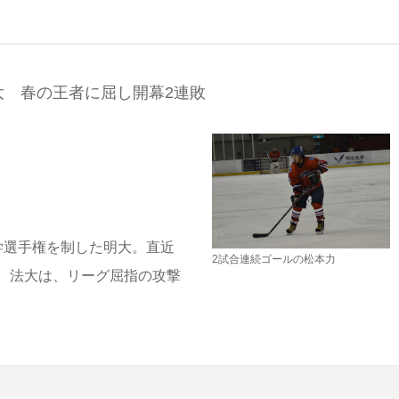
 春の王者に屈し開幕2連敗
学選手権を制した明大。直近
2試合連続ゴールの松本力
。法大は、リーグ屈指の攻撃