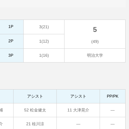
1P
3(21)
5
2P
1(12)
(49)
3P
1(16)
明治大学
アシスト
アシスト
PP/PK
輔
52 松金健太
11 大津晃介
―
介
21 桂川涼
―
―