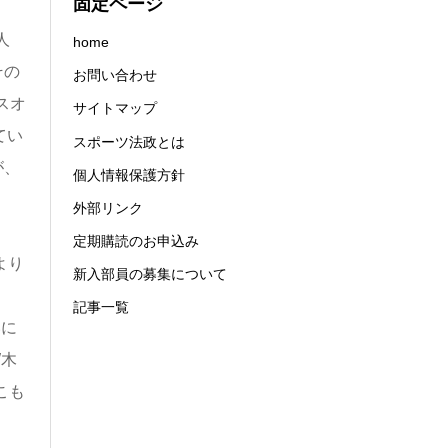
固定ページ
人
home
その
お問い合わせ
スオ
サイトマップ
てい
スポーツ法政とは
が、
個人情報保護方針
外部リンク
定期購読のお申込み
より
新入部員の募集について
、
記事一覧
いに
W木
こも