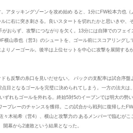
。アタッキングゾーンを攻め始め ると、1分にFW松本力也（
ールに右に突き刺さる。良いスタートを切れたかと思いきや、
手がおらず、攻撃につながりを欠く。13分には自陣でのフェイ
DF横山恭也（営3）のシュートを、ゴール前にスコアリングし
に
よりノーゴール。後半は上位セットを中心に攻撃を展開する
ドも反撃の糸口を見いだせない。 パックの支配率は試合序盤
合2点目となるゴールを完璧に決められてしまう。一方の法大は
いずれもゴールを外れる。終始5対5のイーブンでは明大の勢
ワープレーのチャンスを獲得。この試合から戦列に復帰したF
F佐々木祐希（営4）、横山と攻撃力の あるメンバーで臨むがこ
。開幕から2連敗という結果となった。