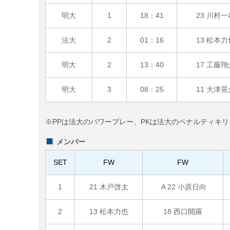
明大
1
18：41
23 川村一
法大
2
01：16
13 松本力
明大
2
13：40
17 工藤翔
明大
3
08：25
11 大津晃
※PPは法大のパワープレー、PKは法大のペナルティキ
メンバー
SET
FW
FW
1
21 木戸啓太
A 22 小原日向
2
13 松本力也
18 西口開羅