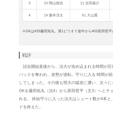
3
10 間山慎也
11 吉田厳介
4
14 藤本渓太
61 大山翼
※GKは#35藤田拓丸。第1ピリオド途中から#55富田哲
戦評
試合開始直後から、法大が攻め込まれる時間が圧
パックを奪われ、攻勢が逆転。守りに入る 時間が
してしまった。その後も明大の猛攻に遭い、次々にシ
GKを藤田拓丸（法4）から富田哲平（文3）へとチ
れる。 終始守りに入った法大はシュート数が4本と
ドを終えた。