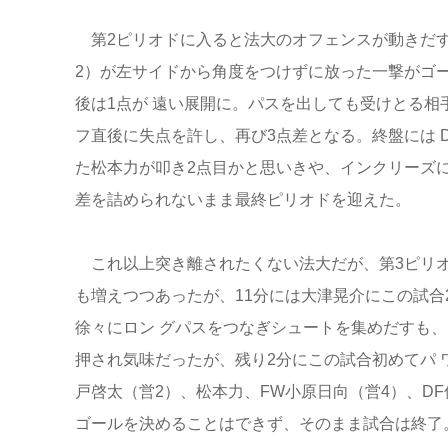
第2ピリオドに入ると法大のオフェンスが動きだす
2）が左サイドから角度をつけずに放った一撃がゴ
後は1点が 遠い展開に。パスを出しても受けとる相
フ直後に失点を許し、再び3点差となる。終盤には 
た松本力が叩き2点目かと思いきや、インクリーズ
差を詰められないまま最終ピリオドを迎えた。
これ以上突き離されたくない法大だが、第3ピリオ
も増えつつあったが、11分には大津晃介にこの試
徐々にロン グパスをつなぎシュートを集めだすも、
押され気味だったが、残り2分にこの試合初めてパ 
戸啓太（営2）、松本力、FW小原日向（営4）、D
ゴールを決めることはできず、そのまま試合は終了