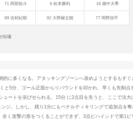
71 阿部拓斗
6 松本勝利
16 畑中大季
89 吉村紀耶
92 大野峻丈朗
77 岡野頌平
平が出場
倒的に多くなる。アタッキングゾーンへ攻めようとするもすぐ
続くと5分、ゴール正面からリバウンドを叩かれ、早くも先制点
ュートを浴びせられる。15分 に2点目を失うと、ここで法大
ェンジ。しかし、残り1分にもペナルティキリングで追加点を奪
、全く攻撃の形をつくることができず、3点ビハインドで第1ピ