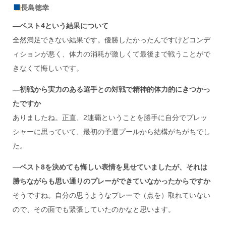
長島徳幸
―ベスト
4
という結果について
全然満足できない結果です。優勝したかったんですけどコンデ
ィションが悪く、体力の消耗が激しくて最後まで戦うことがで
きなくて悔しいです。
―初戦から実力のある選手との対戦で精神的体力的にきつかっ
たですか
ありましたね。正直、2連覇ということを勝手に自分でプレッ
シャーに思っていて、最初の予選プールから結構がちがちでし
た。
―
ベスト
8
を決めても悔しい表情を見せていましたが、それは
勝ちながらも思い通りのプレーができていなかったからですか
そうですね。自分の思うようなプレーで（点を）取れていない
ので、その面でも緊張していたのかなと思います。