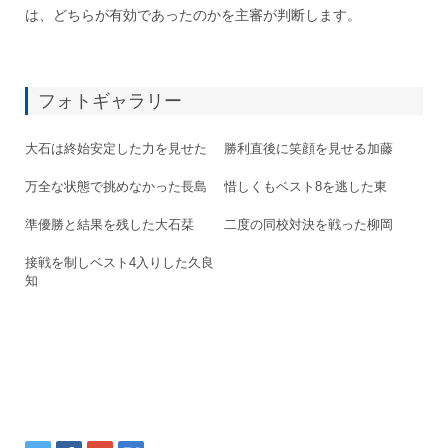
は、どちらが有効であったのかを主審が判断します。
フォトギャラリー
大石は終始安定した力を見せた
勝利直後に笑顔を見せる加藤
万全な状態で挑めなかった長島
惜しくもベスト8を逃した東
準優勝と結果を残した大石栞
二度の同校対決を戦った柳岡
接戦を制しベスト4入りした久良
知