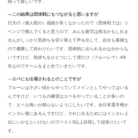
残って嬉しいです。
―この結果は団体戦にもつながると思いますが
日大の（個人戦の）成績が良くなかったので（団体戦では）リ
ベンジで挑んでくると思うので、みんな疲労は残るかもしれま
せんがしっかり気持ちを切り替えて声を出して、自分も最後な
ので優勝して終わりたいです。団体戦に出られるかは分からな
いですけど、気持ちをひとつにして僕だけ（フルーレで）4年
生なのでチームをまとめていきたいです。
―
エペにも出場されるとのことですが
フルーレは小さい頃からやっていてメインとしてやってはいる
んですけど、いつもの練習はエペをやっていることが多いの
で、エペも悔いが残らないようにしたいです。全日本選手権が
インカレ後にあるんですけど、それに出るためにはインカレ上
位にいかなといけないのでベスト8以上目指して頑張りたいで
す。