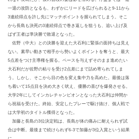
一退の攻防となるも、わずかにリードを広げられると9-11から
3連続得点を許し先にマッチポイントを握られてしまう。そこ
から長島も決死の3連続得点で巻き返しを狙うも、追い上げ及
ばず王者は準決勝で敗退となった。
佐野（中大）との決勝を迎えた大石利に緊張の面持ちは見え
ない。素早い動きで相手から勢いよくポイントを奪うと、最大
5点差をつけ主導権を握る。ペースを与えずそのまま進めたい
大石利だが佐野の粘りを受け2点差にまで詰め寄られてしま
う。しかし、そこから目の色を変え集中力を高めた。最後は落
ち着いて15点目を決め大きく吠え、優勝の喜びを爆発させる。
大学2年にしてインカレチャンピオンとなった大石利は仲間か
ら祝福を受けた。終始、安定したプレーで駆け抜け、個人戦で
は大学初のタイトル獲得となった。
加藤と長島の3位決定戦は、長島が体の痛みに耐えられず試
合は中断。最後まで続けられず6-3で加藤が3位入賞という結果
に。