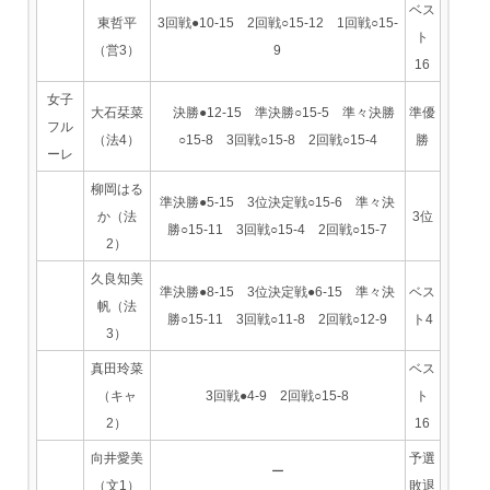
ベス
東哲平
3回戦●10-15 2回戦○15-12 1回戦○15-
ト
（営3）
9
16
女子
大石栞菜
決勝●12-15 準決勝○15-5 準々決勝
準優
フル
（法4）
○15-8 3回戦○15-8 2回戦○15-4
勝
ーレ
柳岡はる
準決勝●5-15 3位決定戦○15-6 準々決
か（法
3位
勝○15-11 3回戦○15-4 2回戦○15-7
2）
久良知美
準決勝●8-15 3位決定戦●6-15 準々決
ベス
帆（法
勝○15-11 3回戦○11-8 2回戦○12-9
ト4
3）
真田玲菜
ベス
（キャ
3回戦●4-9 2回戦○15-8
ト
2）
16
向井愛美
予選
ー
（文1）
敗退