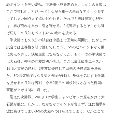
続ポイントを奪い逆転、準決勝へ駒を進める。しかし久良知は
ここで苦しむ。7-3リードしながら相手の果敢なアタックを受
けてしまい同点まで追い付かれる。それでも経験豊富な3年生
は、再び流れを自分に引き寄せる。2点連取するとそこから逃
げ切り、久良知もベスト4への進出を決める。
準決勝でも久良知の試合は中盤まで互角の展開に。だがこの
試合では主導権を明け渡してしまう。7-9のビハインドから更
に失点を許し、決勝進出はならなかった。もう一つの準決勝で
は大石栞と柳岡の同校対決が実現。ここは最上級生エースが
15-5と貫禄の勝利。2年前に優勝して以来の決勝進出を決め
た。3位決定戦では久良知と柳岡が対戦。身体を気にする仕草
を見せる久良知は苦戦、今日2度目の同校対決となった柳岡に
軍配が上がり3位に輝いた。
迎えた決勝戦。2年ぶりの学生チャンピオンの座をかけて大
石栞が挑む。しかし、なかなかポイントが奪えず、逆に相手を
波に乗せてしまい3-9の大差をつけられてしまう。だがここで