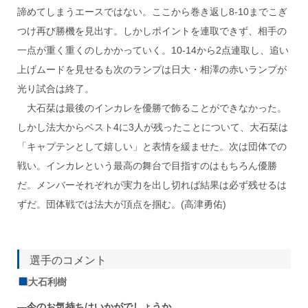
諦めてしまうエースではない。ここから巻き返し8-10までこぎ
つけ再び勝機を見出す。しかしポイントを連取できず、相手の
一点が重く重くのしかかっていく。10-14から2点連取し、追い
上げムードを見せるも次のランプは日大・相澤の赤いランプが
光り試合は終了。
大石栞は最後のインカレを優勝で飾ることができなかった。
しかし法大からベスト4に3人が残ったことについて、大石栞は
「キャプテンとして嬉しい」と表情を緩ませた。次は団体での
戦い。インカレという最高の舞台で目指すのはもちろん優勝
だ。メンバーそれぞれが実力を出し切れば結果は必ず残せるは
ずだ。団体戦では法大が頂点を掴む。(高津勇佑)
選手のコメント
大石利樹
―
今のお気持ちはいかがでしょうか