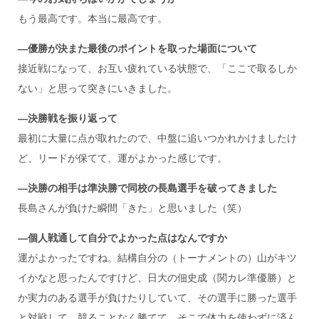
もう最高です。本当に最高です。
―
優勝が決また最後のポイントを取った場面について
接近戦になって、お互い疲れている状態で、「ここで取るしか
ない」と思って突きにいきました。
―
決勝戦を振り返って
最初に大量に点が取れたので、中盤に追いつかれかけましたけ
ど、リードが保てて、運がよかった感じです。
―
決勝の相手は準決勝で同校の長島選手を破ってきました
長島さんが負けた瞬間「きた」と思いました（笑）
―
個人戦通して自分でよかった点はなんですか
運がよかったですね。結構自分の（トーナメントの）山がキツ
イかなと思ったんですけど、日大の佃史成（関カレ準優勝）と
か実力のある選手が負けたりしていて、その選手に勝った選手
と対戦して、競ることなく勝てて、そこで体力を使わずに済ん