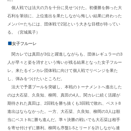
個人戦では法大の力を十分に見せつけた。初優勝を飾った大
石利を筆頭に、上位進出を果たしながら悔しい結果に終わった
メンバーたちには、団体戦で2冠という大きな目標が待ってい
る。（宮城風子）
女子フルーレ
関カレでは真田が3位と躍進しながらも、団体レギュラーの3
人が早々と姿を消すという悔いが残る結果となった女子フルー
レ。来たるインカレ団体戦に向けて個人戦でリベンジを果た
し、弾みをつけたいところだ。
法大で予選プールを突破し、本戦のトーナメントへ進出した
のは大石栞、久良知、柳岡、真田の4人。関カレに続く活躍が
期待された真田は、2回戦を勝ち抜くも3回戦で敗れ、ベスト8
進出はならなかった。一方、大石栞、久良知、柳岡の3人は順
当にベスト8に勝ち進んだ。準々決勝の戦いでも大石栞は相手
を寄せ付けずに勝利。柳岡も序盤1-5とリードを許しながら連