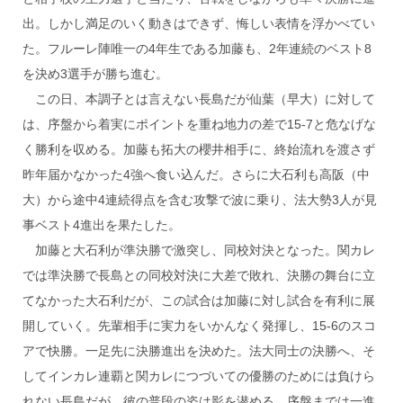
出。しかし満足のいく動きはできず、悔しい表情を浮かべてい
た。フルーレ陣唯一の4年生である加藤も、2年連続のベスト8
を決め3選手が勝ち進む。
この日、本調子とは言えない長島だが仙葉（早大）に対して
は、序盤から着実にポイントを重ね地力の差で15-7と危なげな
く勝利を収める。加藤も拓大の櫻井相手に、終始流れを渡さず
昨年届かなかった4強へ食い込んだ。さらに大石利も高阪（中
大）から途中4連続得点を含む攻撃で波に乗り、法大勢3人が見
事ベスト4進出を果たした。
加藤と大石利が準決勝で激突し、同校対決となった。関カレ
では準決勝で長島との同校対決に大差で敗れ、決勝の舞台に立
てなかった大石利だが、この試合は加藤に対し試合を有利に展
開していく。先輩相手に実力をいかんなく発揮し、15-6のスコ
アで快勝。一足先に決勝進出を決めた。法大同士の決勝へ、そ
してインカレ連覇と関カレにつづいての優勝のためには負けら
れない長島だが、彼の普段の姿は影を潜める。序盤までは一進