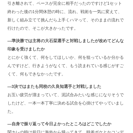
引き離されて、ペースが完全に相手だったのですけど1セット
終わった後の1分間休憩の時に、流れ、戦術を一気に変えて、
新しく組み立てて挑んだら上手くハマって、そのままの流れで
行けたので、そこが大きかったです。
―
準決勝では主将の大石栞選手と対戦しましたが改めてどんな
印象を受けましたか
とにかく強くて、何をしてほしいか、何を狙っているか分かる
んですけど、行きようがなくて、もう読まれている感じがすご
くて、何もできなかったです。
―3
決ではまたも同校の久良知選手と対戦しました
お互い疲労が溜まっていて、泥試合みたいな感じになりそうで
したけど、一本一本丁寧に決める試合を心掛けてやっていまし
た。
―
自身で振
り返って今日よかったところはどこでしたか
関カレの時は前日に海外から帰ってきて、時差ボケとかコンデ