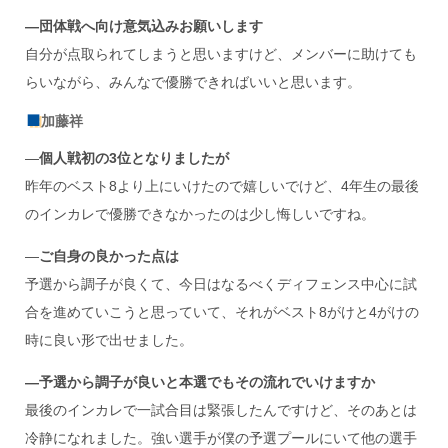
―
団体戦へ向け意気込みお願いします
自分が点取られてしまうと思いますけど、メンバーに助けても
らいながら、みんなで優勝できればいいと思います。
加藤祥
―
個人戦初の
3
位となりましたが
昨年のベスト8より上にいけたので嬉しいでけど、4年生の最後
のインカレで優勝できなかったのは少し悔しいですね。
―
ご自身の良かった点は
予選から調子が良くて、今日はなるべくディフェンス中心に試
合を進めていこうと思っていて、それがベスト8がけと4がけの
時に良い形で出せました。
―予選から調子が良いと本選でもその流れでいけますか
最後のインカレで一試合目は緊張したんですけど、そのあとは
冷静になれました。強い選手が僕の予選プールにいて他の選手