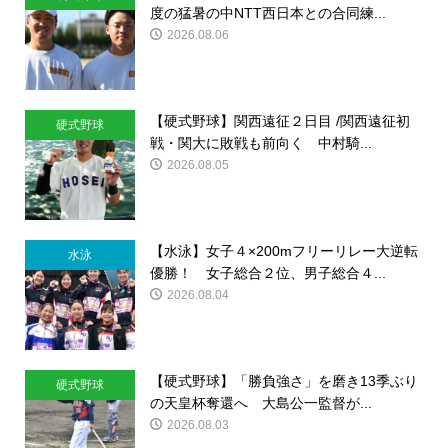
度の猛暑の中NTT西日本との合同練...
2026.08.06
【硬式野球】関西遠征２日目 /関西遠征初
硬式野球
戦・関大に敗戦も前向く 中村騎...
2026.08.05
【水泳】女子４×200mフリーリレー大逆転
水泳
優勝！ 女子総合２位、男子総合４...
2026.08.04
【硬式野球】「勝負強さ」を磨き13季ぶり
硬式野球
の天皇杯奪還へ 大島公一監督が...
2026.08.03