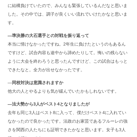
に結構負けていたので、みんなも緊張しているんだなと思いま
した。その中では、調子が良くいい流れでいけたかなと思いま
す。
―準決勝の大石選手との対戦を振り返って
本当に情けなかったですね。2年生に負けたというのもあるん
ですけど、試合内容も途中から諦めたりして。悔いの残らない
ように大会を終わろうと思ったんですけど、この試合はもっと
できたなと。全力が出せなかったです。
―
同校対決は意識されますか
他大の人とやるよりも気が緩んでいたかもしれないです。
―法大勢から
3
人がベスト
4
となりましたが
去年も同じ3人はベスト8に入って、僕だけベスト4に入れてい
なかったので良かったです。法政のお家芸であるフルーレの強
さを関西の人たちにも証明できたかなと思います。女子も3人