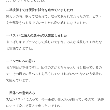
た。びっくりしましたね。
―準決勝までは優位に試合を進めていましたね
関カレの時、取って取られて、取って取られてだったので、ピスト
を全部使うつもりでプレーしたら良い感じになりました。
―
ベスト
4
に法大の選手が3
人進出しました
やっぱりキャプテンとして嬉しいですね。みんな成長してくれたな
と実感できますね。
―
インカレへの思い
まだ明日が本番ですし、団体の方がどちらかというと狙っているの
で、その日その日ベストを尽くしていければいいかなという気持ち
で臨んでいます。
―
団体への意気込み
3人がベスト4に入って、今一番強い個人3人が揃っているので、決勝
にいって次こそ専大を倒したいですね。