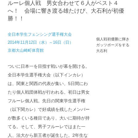
ルーレ個人戦 男女合わせて６人がベスト４
へ！ 会場に響き渡る雄たけび、大石利が初優
勝！！
全日本学生フェンシング選手権大会
個人戦初優勝に輝き
2014年11月12日（水）～16日（日）
ガッツポーズをする
京都大山崎町体育館
大石利
ついに日本一を目指す戦いが幕を開ける。
全日本学生選手権大会（以下インカレ）
は、関東と関西の代表が集い、5日間にわ
たり個人戦団体戦が行われる。初日は男女
フルーレ個人戦。先日の関東学生選手権
（以下関カレ）で好成績を残したメンバー
が数多くいる種目であり、大いに期待が持
てる。そして、男子フルーレではまた一
人、法大から新王者が誕生した。2年生な