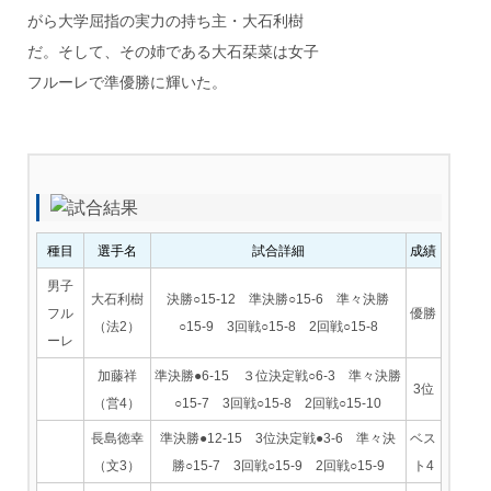
がら大学屈指の実力の持ち主・大石利樹
だ。そして、その姉である大石栞菜は女子
フルーレで準優勝に輝いた。
種目
選手名
試合詳細
成績
男子
大石利樹
決勝○15-12 準決勝○15-6 準々決勝
フル
優勝
（法2）
○15-9 3回戦○15-8 2回戦○15-8
ーレ
加藤祥
準決勝●6-15 ３位決定戦○6-3 準々決勝
3位
（営4）
○15-7 3回戦○15-8 2回戦○15-10
長島徳幸
準決勝●12-15 3位決定戦●3-6 準々決
ベス
（文3）
勝○15-7 3回戦○15-9 2回戦○15-9
ト4