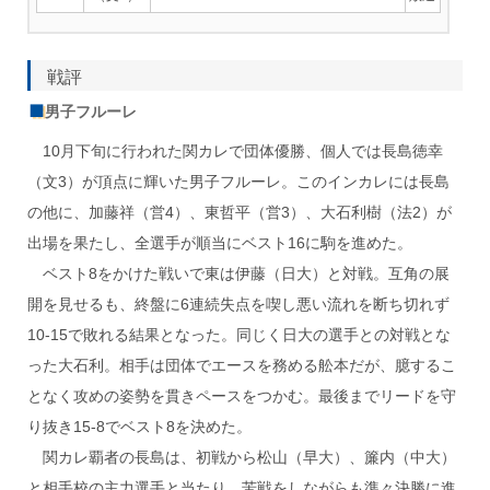
戦評
男子フルーレ
10月下旬に行われた関カレで団体優勝、個人では長島徳幸
（文3）が頂点に輝いた男子フルーレ。このインカレには長島
の他に、加藤祥（営4）、東哲平（営3）、大石利樹（法2）が
出場を果たし、全選手が順当にベスト16に駒を進めた。
ベスト8をかけた戦いで東は伊藤（日大）と対戦。互角の展
開を見せるも、終盤に6連続失点を喫し悪い流れを断ち切れず
10-15で敗れる結果となった。同じく日大の選手との対戦とな
った大石利。相手は団体でエースを務める舩本だが、臆するこ
となく攻めの姿勢を貫きペースをつかむ。最後までリードを守
り抜き15-8でベスト8を決めた。
関カレ覇者の長島は、初戦から松山（早大）、簾内（中大）
と相手校の主力選手と当たり、苦戦をしながらも準々決勝に進