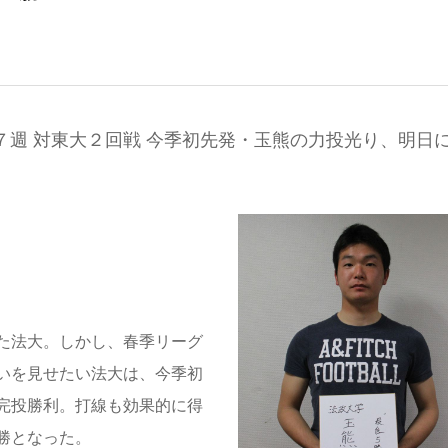
７週 対東大２回戦 今季初先発・玉熊の力投光り、明日
た法大。しかし、春季リーグ
いを見せたい法大は、今季初
完投勝利。打線も効果的に得
勝となった。