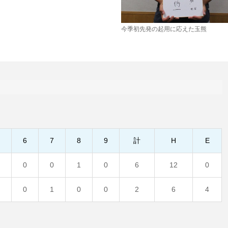
今季初先発の起用に応えた玉熊
5
6
7
8
9
計
H
E
3
0
0
1
0
6
12
0
0
0
1
0
0
2
6
4