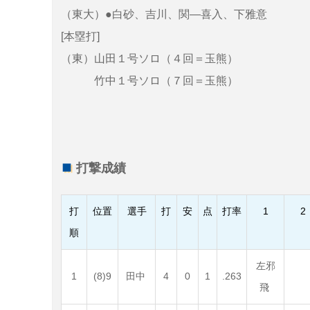
（東大）●白砂、吉川、関―喜入、下雅意
[本塁打]
（東）山田１号ソロ（４回＝玉熊）
竹中１号ソロ（７回＝玉熊）
打撃成績
打
位置
選手
打
安
点
打率
1
2
順
左邪
1
(8)9
田中
4
0
1
.263
飛