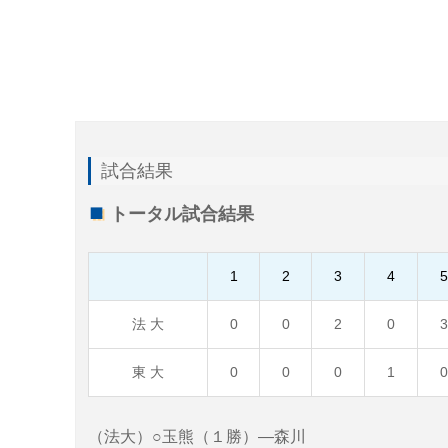
試合結果
トータル試合結果
1
2
3
4
法 大
0
0
2
0
東 大
0
0
0
1
（法大）○玉熊（１勝）―森川