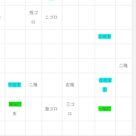
投ゴ
飛
ニゴロ
ロ
右前安
二飛
左前安
中前安
二飛
右飛
①
捕犠打
三ゴ
遊ゴロ
一犠打
失
ロ