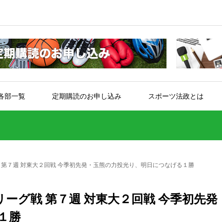
各部一覧
定期購読のお申し込み
スポーツ法政とは
 第７週 対東大２回戦 今季初先発・玉熊の力投光り、明日につなげる１勝
ーグ戦 第７週 対東大２回戦 今季初先発
１勝