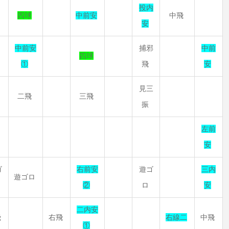
投内
四球
中前安
中飛
安
中前安
捕邪
中前
四球
①
飛
安
見三
二飛
三飛
振
左前
安
ゴ
右前安
遊ゴ
三内
遊ゴロ
②
ロ
安
二内安
飛
右飛
右線二
中飛
①