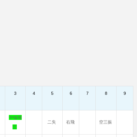
3
4
5
6
7
8
9
中犠飛
二失
右飛
空三振
①