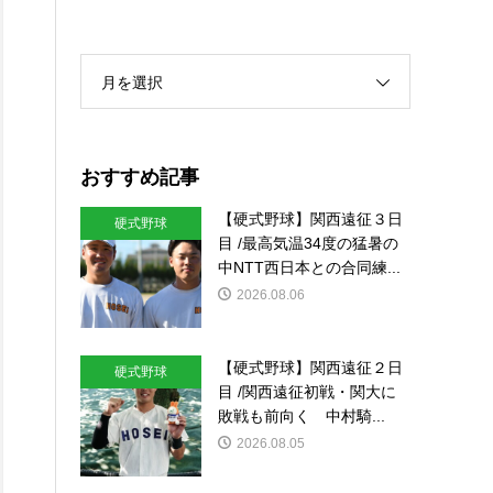
月を選択
おすすめ記事
【硬式野球】関西遠征３日
硬式野球
目 /最高気温34度の猛暑の
中NTT西日本との合同練...
2026.08.06
【硬式野球】関西遠征２日
硬式野球
目 /関西遠征初戦・関大に
敗戦も前向く 中村騎...
2026.08.05