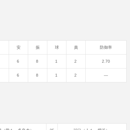
安
振
球
責
防御率
6
8
1
2
2.70
6
8
1
2
—