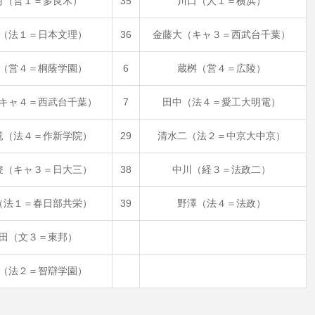
村（営１＝多良木）
35
川口（人１＝横浜）
（法１＝日本文理）
36
金藤大（キャ３＝西武台千葉）
（営４＝桐蔭学園）
6
蔵桝（営４＝広陵）
キャ４＝西武台千葉）
7
田中（法４＝愛工大明電）
竜（法４＝作新学院）
29
清水二（法２＝中京大中京）
凌（キャ３＝日大三）
38
中川（経３＝法政二）
（法１＝春日部共栄）
39
野澤（法４＝法政）
田（文３＝東邦）
（法２＝智辯学園）