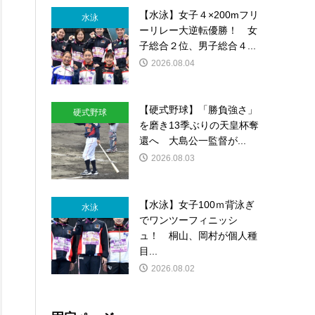
【水泳】女子４×200mフリ
水泳
ーリレー大逆転優勝！ 女
子総合２位、男子総合４...
2026.08.04
【硬式野球】「勝負強さ」
硬式野球
を磨き13季ぶりの天皇杯奪
還へ 大島公一監督が...
2026.08.03
【水泳】女子100ｍ背泳ぎ
水泳
でワンツーフィニッシ
ュ！ 桐山、岡村が個人種
目...
2026.08.02