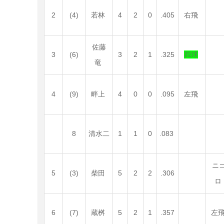
2
(4)
若林
4
2
0
.405
右飛
佐藤
3
(6)
3
2
1
.325
四球
竜
4
(9)
畔上
4
0
0
.095
左飛
8
清水二
1
1
0
.083
ニ
5
(3)
柴田
5
2
2
.306
ロ
6
(7)
蔵桝
5
2
1
.357
左