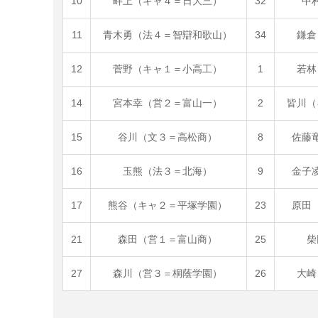
10
畔上（キャ４＝日大三）
32
中
11
青木勇（法４＝智辯和歌山）
34
鎌倉
12
菅野（キャ１＝小高工）
1
若林
14
宮本幸（営２＝富山一）
2
皆川（
15
谷川（文３＝高松商）
8
佐藤
16
玉熊（法３＝北海）
9
金子
17
熊谷（キャ２＝平塚学園）
23
原田
21
森田（営１＝富山商）
25
柴
27
森川（営３＝桐蔭学園）
26
大崎