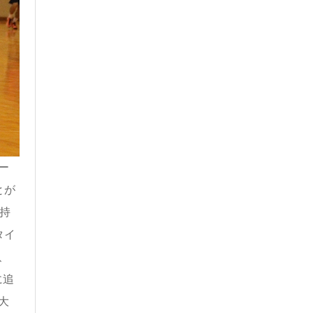
ー
とが
持
タイ
、
に追
大