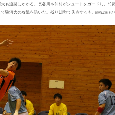
河大も逆襲にかかる。長谷川や仲村がシュートをガードし、竹
て駿河大の攻撃を防いだ。残り10秒で失点するも
、最後は逃げ切り