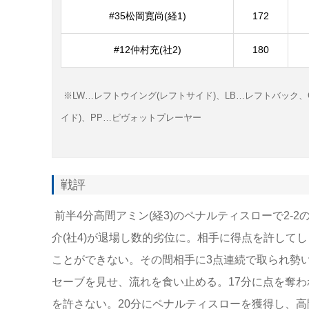
#35松岡寛尚(経1)
172
#12仲村充(社2)
180
※LW…レフトウイング(レフトサイド)、LB…レフトバック
イド)、PP…ピヴォットプレー
ヤー
戦評
前半4分高間アミン(経3)のペナルティスローで2
介(社4)が退場し数的劣位に。相手に得点を許して
ことができない。その間相手に3点連続で取られ勢い
セーブを見せ、流れを食い止める。17分に点を奪
を許さない。20分にペナルティスローを獲得し、