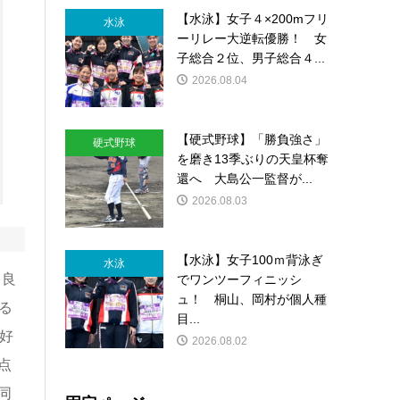
【水泳】女子４×200mフリ
水泳
ーリレー大逆転優勝！ 女
子総合２位、男子総合４...
2026.08.04
【硬式野球】「勝負強さ」
硬式野球
を磨き13季ぶりの天皇杯奪
還へ 大島公一監督が...
2026.08.03
【水泳】女子100ｍ背泳ぎ
水泳
川良
でワンツーフィニッシ
ュ！ 桐山、岡村が個人種
る
目...
好
2026.08.02
点
同