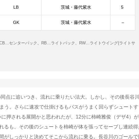
LB
茨城・藤代紫水
5
GK
茨城・藤代紫水
–
、CB…センターバック、RB…ライトバック、RW…ライトウイング(ライトサ
-2の同点に追いつき、流れに乗りたい法大。しかし、その後長谷
しまう。さらに速攻で仕掛けるもパスがうまく回らずシュートす
に押される展開かと思われたが、12分に柿崎雅俊（デザ4）が
われるも、その後のシュートを柿崎が体を張ってセーブし連続得
高間がしっかりと決めてそこから流れに乗る。長谷川のゴールで