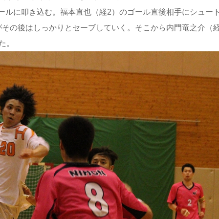
ールに叩き込む。福本直也（経2）のゴール直後相手にシュー
がその後はしっかりとセーブしていく。そこから内門竜之介（
た。