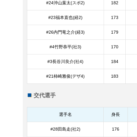
#24沖山葉太(スポ2)
182
#23福本直也(経2)
173
#26内門竜之介(経3)
179
#4竹野恭平(社3)
170
#3長谷川良介(社4)
184
#21柿崎雅俊(デザ4)
183
交代選手
選手名
身長
#28田島走(社2)
176