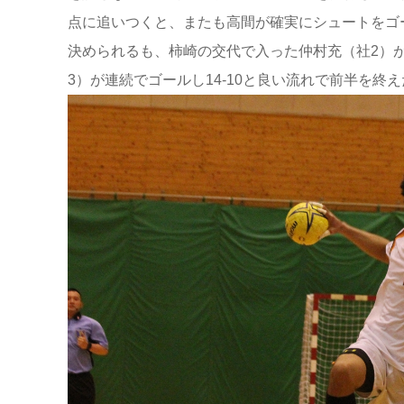
点に追いつくと、またも高間が確実にシュートをゴ
決められるも、柿崎の交代で入った仲村充（社2）
3）が連続でゴールし14-10と良い流れで前半を終え