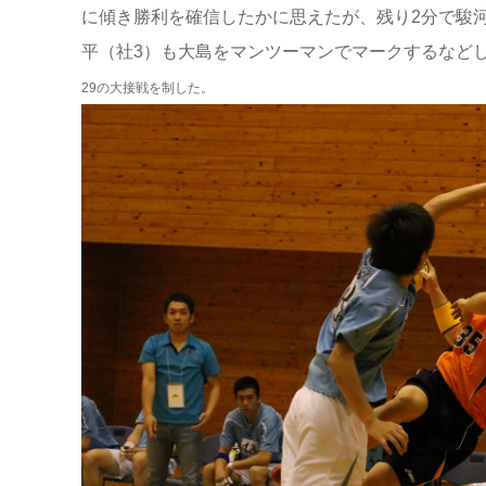
に傾き勝利を確信したかに思えたが、残り2分で駿
平（社3）も大島をマンツーマンでマークするなどし
29の大接戦を制した。