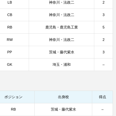
LB
神奈川・法政二
2
CB
神奈川・法政二
3
RB
鹿児島・鹿児島工業
5
RW
神奈川・法政二
2
PP
茨城・藤代紫水
3
GK
埼玉・浦和
–
ポジション
出身校
得点
RB
茨城・藤代紫水
–