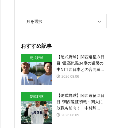
月を選択
おすすめ記事
【硬式野球】関西遠征３日
硬式野球
目 /最高気温34度の猛暑の
中NTT西日本との合同練...
2026.08.06
【硬式野球】関西遠征２日
硬式野球
目 /関西遠征初戦・関大に
敗戦も前向く 中村騎...
2026.08.05