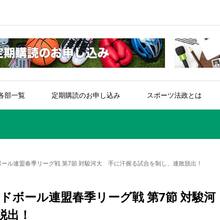
各部一覧
定期購読のお申し込み
スポーツ法政とは
ボール連盟春季リーグ戦 第7節 対駿河大 手に汗握る試合を制し、連敗脱出！
ドボール連盟春季リーグ戦 第7節 対駿河
脱出！