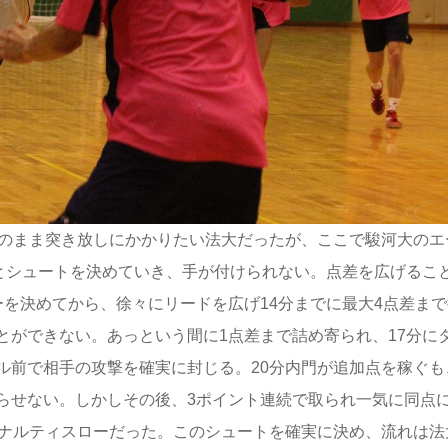
のまま突き放しにかかりたい法大だったが、ここで駿河大のエ
々とシュートを決めていき、手が付けられない。点差を広げるこ
を決めてから、徐々にリードを広げ14分までに最大4点差まで
とができない。あっという間に1点差まで詰め寄られ、17分に
ル前で相手の攻撃を確実に封じる。20分内門が追加点を稼ぐも
らせない。しかしその後、3ポイント連続で取られ一気に同点
ペナルティスローだった。このシュートを確実に決め、流れは法