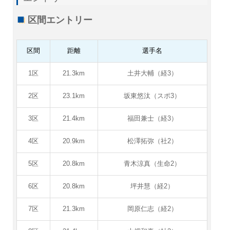
区間エントリー
区間
距離
選手名
1区
21.3km
土井大輔（経3）
2区
23.1km
坂東悠汰（スポ3）
3区
21.4km
福田兼士（経3）
4区
20.9km
松澤拓弥（社2）
5区
20.8km
青木涼真（生命2）
6区
20.8km
坪井慧（経2）
7区
21.3km
岡原仁志（経2）