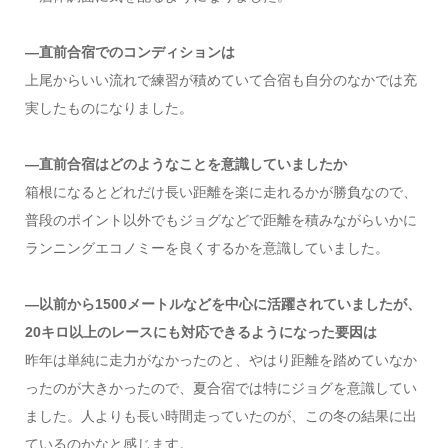
―直前合宿でのコンディションは
上尾からいい流れで練習が積めていて合宿も自分のなかでは充
実したものになりました。
―直前合宿はどのようなことを意識していましたか
箱根になるとどれだけ長い距離を楽に走れるかが勝負なので、
普段のポイント以外でもジョグなどで距離を積みながらいかに
ランニングエコノミーを良くするかを意識していました。
―以前から1500メートルなどを中心に活躍されていましたが、
20キロ以上のレースにも対応できるようになった要因は
昨年は単純に走力がなかったのと、やはり距離を踏めていなか
ったのが大きかったので、夏合宿では特にジョグを意識してい
ました。人よりも長い時間走っていたのが、この冬の結果に出
ているのかなと感じます。