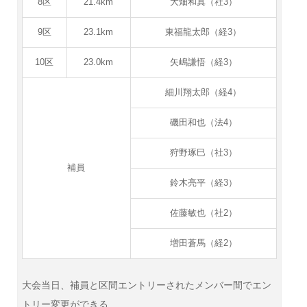
8区
21.4km
大畑和真（社3）
9区
23.1km
東福龍太郎（経3）
10区
23.0km
矢嶋謙悟（経3）
細川翔太郎（経4）
磯田和也（法4）
狩野琢巳（社3）
補員
鈴木亮平（経3）
佐藤敏也（社2）
増田蒼馬（経2）
大会当日、補員と区間エントリーされたメンバー間でエン
トリー変更ができる