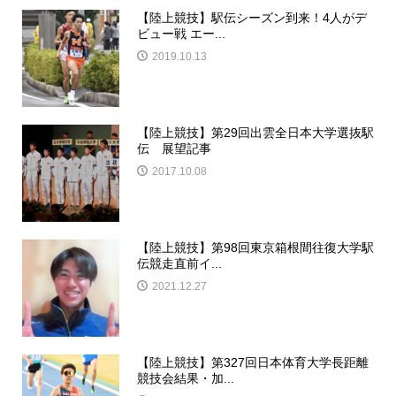
【陸上競技】駅伝シーズン到来！4人がデ
ビュー戦 エー...
2019.10.13
【陸上競技】第29回出雲全日本大学選抜駅
伝 展望記事
2017.10.08
【陸上競技】第98回東京箱根間往復大学駅
伝競走直前イ...
2021.12.27
【陸上競技】第327回日本体育大学長距離
競技会結果・加...