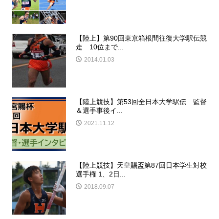
【陸上】第90回東京箱根間往復大学駅伝競
走 10位まで...
2014.01.03
【陸上競技】第53回全日本大学駅伝 監督
＆選手事後イ...
2021.11.12
【陸上競技】天皇賜盃第87回日本学生対校
選手権 1、2日...
2018.09.07