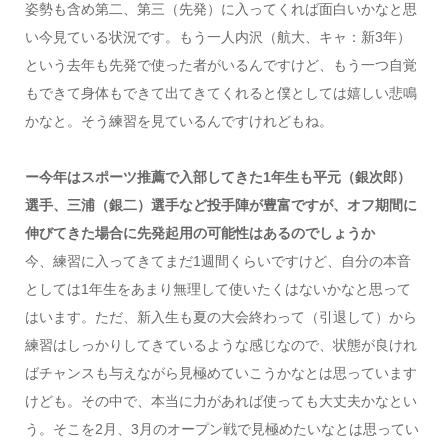
姿勢も含め第二、第三（先発）に入ってくれば面白いかなと思
い今見ている状況です。もう一人内沢（航大、キャ：新3年）
という去年も先発で使った者がいるんですけど、もう一つ自覚
もできて身体もできて出てきてくれると僕としては嬉しい悲鳴
かなと。そう練習を見ているんですけれどもね。
ー今年はスポーツ推薦で入部してきた1年生も平元（銀次郎）
選手、三浦（銀二）選手など投手陣が豊富ですが、オフ期間に
伸びてきた場合に先発起用の可能性はあるのでしょうか
今、練習に入ってきてまだ1週間くらいですけど、自分の本音
としては1年生をあまり無理して使いたくはないかなと思って
はいます。ただ、新入生も夏の大会終わって（引退して）から
練習はしっかりしてきているような感じなので、状態が良けれ
ばチャンスも与えながら見極めていこうかなとは思っています
けども。その中で、本当に力があれば使っても大丈夫かなとい
う。そこを2月、3月のオープン戦で見極めたいなとは思ってい