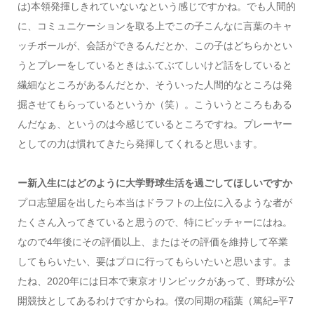
は)本領発揮しきれていないなという感じですかね。でも人間的
に、コミュニケーションを取る上でこの子こんなに言葉のキャ
ッチボールが、会話ができるんだとか、この子はどちらかとい
うとプレーをしているときはふてぶてしいけど話をしていると
繊細なところがあるんだとか、そういった人間的なところは発
掘させてもらっているというか（笑）。こういうところもある
んだなぁ、というのは今感じているところですね。プレーヤー
としての力は慣れてきたら発揮してくれると思います。
ー新入生にはどのように大学野球生活を過ごしてほしいですか
プロ志望届を出したら本当はドラフトの上位に入るような者が
たくさん入ってきていると思うので、特にピッチャーにはね。
なので4年後にその評価以上、またはその評価を維持して卒業
してもらいたい、要はプロに行ってもらいたいと思います。ま
たね、2020年には日本で東京オリンピックがあって、野球が公
開競技としてあるわけですからね。僕の同期の稲葉（篤紀=平7