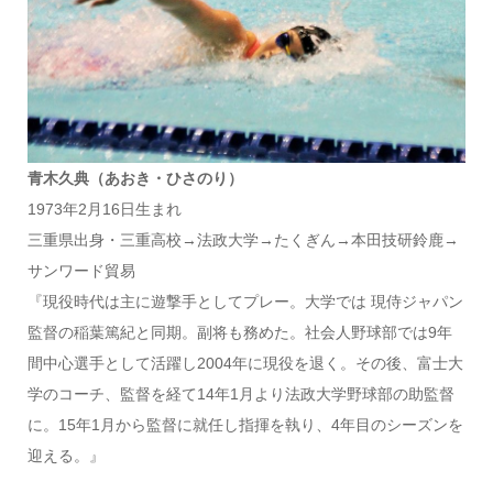
青木久典（あおき・ひさのり）
1973年2月16日生まれ
三重県出身・三重高校→法政大学→たくぎん→本田技研鈴鹿→
サンワード貿易
『現役時代は主に遊撃手としてプレー。大学では 現侍ジャパン
監督の稲葉篤紀と同期。副将も務めた。社会人野球部では9年
間中心選手として活躍し2004年に現役を退く。その後、富士大
学のコーチ、監督を経て14年1月より法政大学野球部の助監督
に。15年1月から監督に就任し指揮を執り、4年目のシーズンを
迎える。』