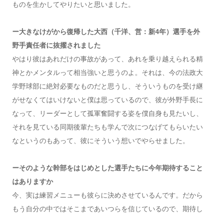
ものを生かしてやりたいと思いました。
ー大きなけがから復帰した大西（千洋、営：新4年）選手を外
野手責任者に抜擢されました
やはり彼はあれだけの事故があって、あれを乗り越えられる精
神とかメンタルって相当強いと思うのよ。それは、今の法政大
学野球部に絶対必要なものだと思うし、そういうものを受け継
がせなくてはいけないと僕は思っているので、彼が外野手長に
なって、リーダーとして孤軍奮闘する姿を僕自身も見たいし、
それを見ている同期後輩たちも学んで次につなげてもらいたい
なというのもあって、彼にそういう想いでやらせました。
ーそのような幹部をはじめとした選手たちに今年期待すること
はありますか
今、実は練習メニューも彼らに決めさせているんです。だから
もう自分の中ではそこまであいつらを信じているので、期待し