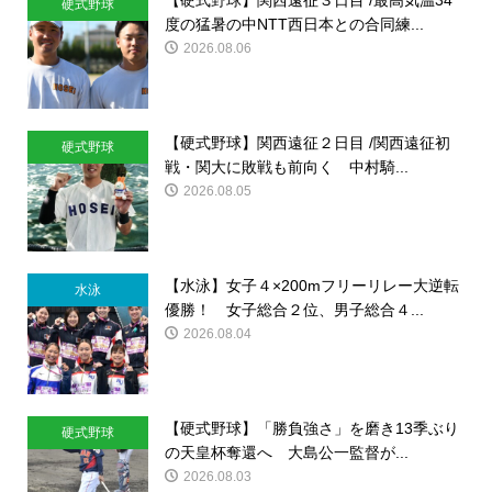
【硬式野球】関西遠征３日目 /最高気温34
硬式野球
度の猛暑の中NTT西日本との合同練...
2026.08.06
【硬式野球】関西遠征２日目 /関西遠征初
硬式野球
戦・関大に敗戦も前向く 中村騎...
2026.08.05
【水泳】女子４×200mフリーリレー大逆転
水泳
優勝！ 女子総合２位、男子総合４...
2026.08.04
【硬式野球】「勝負強さ」を磨き13季ぶり
硬式野球
の天皇杯奪還へ 大島公一監督が...
2026.08.03