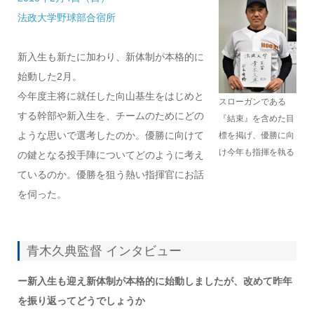
法政大学野球部合宿所
新入生も新たに加わり、新体制が本格的に
始動した2月。
今年度主将に就任した向山基生をはじめと
スローガンである
する幹部や新入生を、チームのためにどの
『結束』を含めた目
ような思いで選考したのか。優勝に向けて
標を掲げ、優勝に向
け今年も指揮を執る
の鍵となる投手陣についてどのように考え
ているのか。優勝を狙う熱い指揮官にお話
を伺った。
青木久典監督 インタビュー
ー新入生も迎え新体制が本格的に始動しましたが、改めて昨年
を振り返ってどうでしょうか