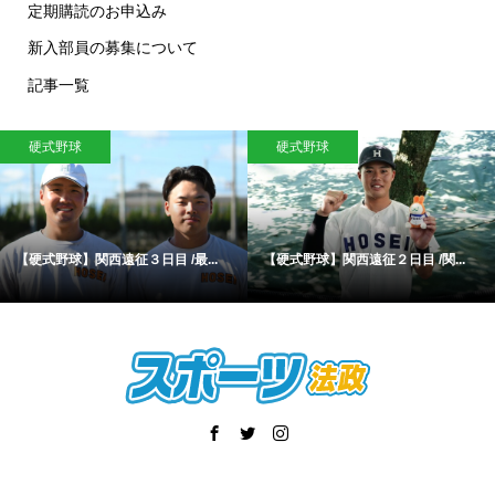
定期購読のお申込み
新入部員の募集について
記事一覧
硬式野球
硬式野球
【硬式野球】関西遠征３日目 /最...
【硬式野球】関西遠征２日目 /関...