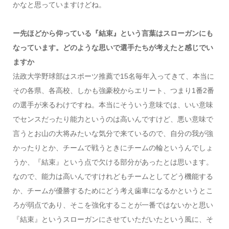
かなと思っていますけどね。
ー先ほどから仰っている『結束』という言葉はスローガンにも
なっています。どのような思いで選手たちが考えたと感じでい
ますか
法政大学野球部はスポーツ推薦で15名毎年入ってきて、本当に
その各県、各高校、しかも強豪校からエリート、つまり1番2番
の選手が来るわけですね。本当にそういう意味では、いい意味
でセンスだったり能力というのは高いんですけど、悪い意味で
言うとお山の大将みたいな気分で来ているので、自分の我が強
かったりとか、チームで戦うときにチームの輪というんでしょ
うか、『結束』という点で欠ける部分があったとは思います。
なので、能力は高いんですけれどもチームとしてどう機能する
か、チームが優勝するためにどう考え歯車になるかというとこ
ろが弱点であり、そこを強化することが一番ではないかと思い
『結束』というスローガンにさせていただいたという風に、そ