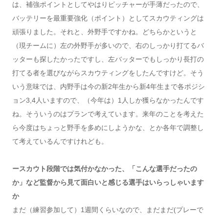
は、補強ポイントとしてやはりピッチャーが手薄だったので、
バッテリーを最重要強化（ポイント）としてスカウティングは
頑張りました。それと、外野手ですかね。どちらかというと
（現チームに）左の外野手が多いので、右のしっかり打てるバ
ッターも探したかったですし、左バッターでもしっかり長打の
打てる者を選びながらスカウティングをしたんですけど。そう
いう意味では、内野手は今の新2年生から新4年生まで各ポジシ
ョン3,4人いますので、（今年は）1人しか獲らなかったんです
ね。そういうのはプランで考えています。来年のことを考えた
ら今度はちょっと野手を多めにしようかな、とか各年で調整し
て考えているんですけれども。
ースカウト段階では気付かなかった、「こんな選手だったの
か」など監督から見て面白いと感じる選手はいらっしゃいます
か
まだ（練習参加して）1週間くらいなので、まだまだ(プレーで