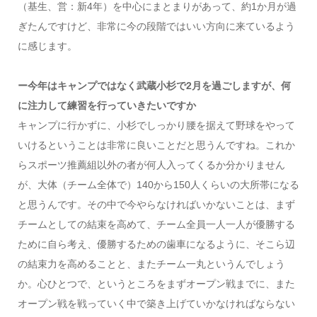
（基生、営：新4年）を中心にまとまりがあって、約1か月が過
ぎたんですけど、非常に今の段階ではいい方向に来ているよう
に感じます。
ー今年はキャンプではなく武蔵小杉で2月を過ごしますが、何
に注力して練習を行っていきたいですか
キャンプに行かずに、小杉でしっかり腰を据えて野球をやって
いけるということは非常に良いことだと思うんですね。これか
らスポーツ推薦組以外の者が何人入ってくるか分かりません
が、大体（チーム全体で）140から150人くらいの大所帯になる
と思うんです。その中で今やらなければいかないことは、まず
チームとしての結束を高めて、チーム全員一人一人が優勝する
ために自ら考え、優勝するための歯車になるように、そこら辺
の結束力を高めることと、またチーム一丸というんでしょう
か。心ひとつで、というところをまずオープン戦までに、また
オープン戦を戦っていく中で築き上げていかなければならない