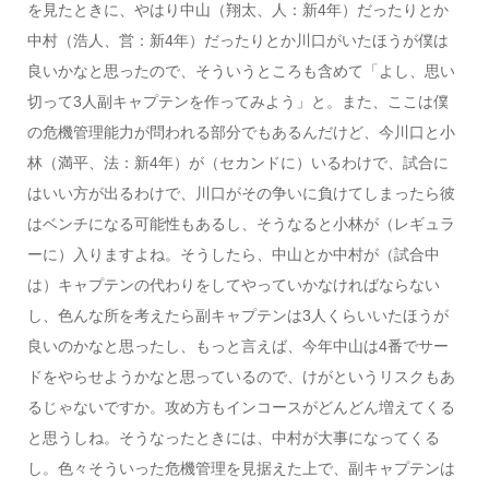
を見たときに、やはり中山（翔太、人：新4年）だったりとか
中村（浩人、営：新4年）だったりとか川口がいたほうが僕は
良いかなと思ったので、そういうところも含めて「よし、思い
切って3人副キャプテンを作ってみよう」と。また、ここは僕
の危機管理能力が問われる部分でもあるんだけど、今川口と小
林（満平、法：新4年）が（セカンドに）いるわけで、試合に
はいい方が出るわけで、川口がその争いに負けてしまったら彼
はベンチになる可能性もあるし、そうなると小林が（レギュラ
ーに）入りますよね。そうしたら、中山とか中村が（試合中
は）キャプテンの代わりをしてやっていかなければならない
し、色んな所を考えたら副キャプテンは3人くらいいたほうが
良いのかなと思ったし、もっと言えば、今年中山は4番でサー
ドをやらせようかなと思っているので、けがというリスクもあ
るじゃないですか。攻め方もインコースがどんどん増えてくる
と思うしね。そうなったときには、中村が大事になってくる
し。色々そういった危機管理を見据えた上で、副キャプテンは