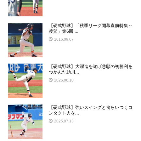
【硬式野球】「秋季リーグ開幕直前特集～
凌駕」第6回 ...
2016.09.07
【硬式野球】大躍進を遂げ悲願の初勝利を
つかんだ助川...
2026.06.10
【硬式野球】強いスイングと食らいつくコ
ンタクト力を...
2025.07.13