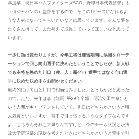
年度卒、現日本ハムファイターズSCO、野球日本代表監督）も
（侍ジャパンの）監督をするので、そこの1ピースになれるよ
うな人材になってもらいたいなとは思っています。そんな夢を
たくさん持って、また与えて成長していってほしいなと思って
います。
ー少し話は変わりますが、今年主将は練習期間に候補をローテ
ーションで回し向山選手に決めたということでしたが、新人戦
でも主将を務めた川口（凌、人：新4年）選手ではなく向山選
手に決めた決め手をお聞かせください
最終的には向山と川口で相当悩みました。どっちかだと思った
ので。ただ、去年は森（龍馬=平29年卒部、明治安田生命）と
いう人間がキャプテンをしていて。川口はどちらかというと職
人気質といいますか、背中で引っ張っるようなタイプなんです
よ。もちろんそれも大事なんですけど、今のチーム状況とか法
政大学野球部の現状を考えたときにどちらかというと背中で引