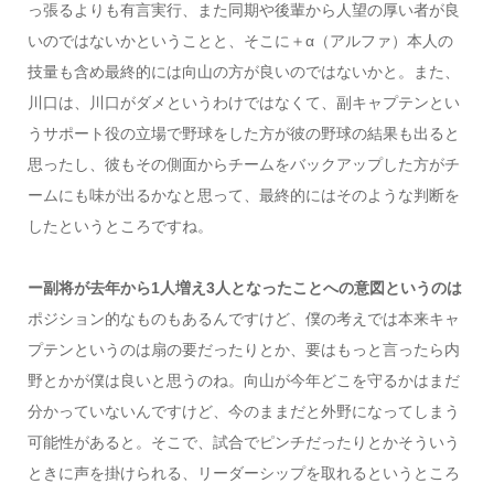
っ張るよりも有言実行、また同期や後輩から人望の厚い者が良
いのではないかということと、そこに＋α（アルファ）本人の
技量も含め最終的には向山の方が良いのではないかと。また、
川口は、川口がダメというわけではなくて、副キャプテンとい
うサポート役の立場で野球をした方が彼の野球の結果も出ると
思ったし、彼もその側面からチームをバックアップした方がチ
ームにも味が出るかなと思って、最終的にはそのような判断を
したというところですね。
ー副将が去年から1人増え3人となったことへの意図というのは
ポジション的なものもあるんですけど、僕の考えでは本来キャ
プテンというのは扇の要だったりとか、要はもっと言ったら内
野とかが僕は良いと思うのね。向山が今年どこを守るかはまだ
分かっていないんですけど、今のままだと外野になってしまう
可能性があると。そこで、試合でピンチだったりとかそういう
ときに声を掛けられる、リーダーシップを取れるというところ