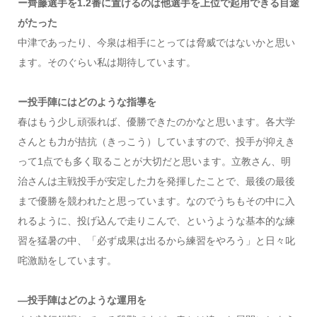
ー齊藤選手を1.2番に置けるのは他選手を上位で起用できる目途
がたった
中津であったり、今泉は相手にとっては脅威ではないかと思い
ます。そのぐらい私は期待しています。
ー投手陣にはどのような指導を
春はもう少し頑張れば、優勝できたのかなと思います。各大学
さんとも力が拮抗（きっこう）していますので、投手が抑えき
って1点でも多く取ることが大切だと思います。立教さん、明
治さんは主戦投手が安定した力を発揮したことで、最後の最後
まで優勝を競われたと思っています。なのでうちもその中に入
れるように、投げ込んで走りこんで、というような基本的な練
習を猛暑の中、「必ず成果は出るから練習をやろう」と日々叱
咤激励をしています。
―投手陣はどのような運用を