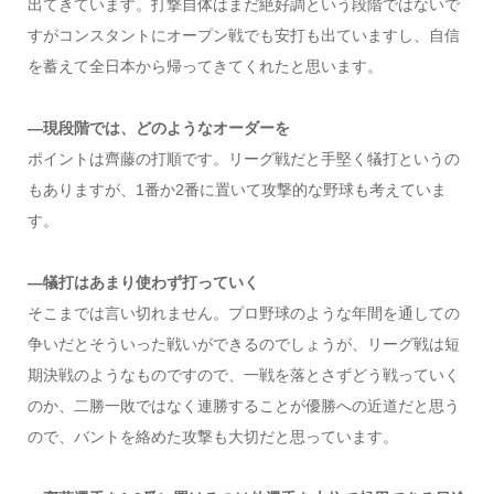
出てきています。打撃自体はまだ絶好調という段階ではないで
すがコンスタントにオープン戦でも安打も出ていますし、自信
を蓄えて全日本から帰ってきてくれたと思います。
―現段階では、どのようなオーダーを
ポイントは齊藤の打順です。リーグ戦だと手堅く犠打というの
もありますが、1番か2番に置いて攻撃的な野球も考えていま
す。
―犠打はあまり使わず打っていく
そこまでは言い切れません。プロ野球のような年間を通しての
争いだとそういった戦いができるのでしょうが、リーグ戦は短
期決戦のようなものですので、一戦を落とさずどう戦っていく
のか、二勝一敗ではなく連勝することが優勝への近道だと思う
ので、バントを絡めた攻撃も大切だと思っています。