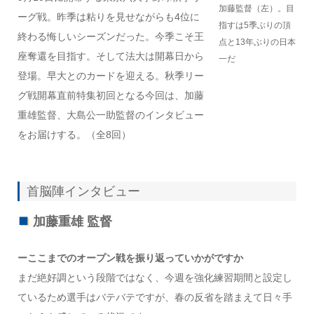
加藤監督（左）。目
ーグ戦。昨季は粘りを見せながらも4位に
指すは5季ぶりの頂
終わる悔しいシーズンだった。今季こそ王
点と13年ぶりの日本
座奪還を目指す。そして法大は開幕日から
一だ
登場。早大とのカードを迎える。秋季リー
グ戦開幕直前特集初回となる今回は、加藤
重雄監督、大島公一助監督のインタビュー
をお届けする。（全8回）
首脳陣インタビュー
加藤重雄 監督
ーここまでのオープン戦を振り返っていかがですか
まだ絶好調という段階ではなく、今週を強化練習期間と設定し
ているため選手はバテバテですが、春の反省を踏まえて日々手