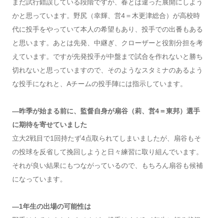
まだ試行錯誤している段階ですが、春とは違った展開にしよう
かと思っています。野尻（幸輝、営4＝木更津総合）が高校時
代に投手をやっていて本人の希望もあり、投手での出番もある
と思います。あとは先発、中継ぎ、クローザーと役割分担を考
えています。ですが先発投手が中盤まで試合を作れないと勝ち
切れないと思っていますので、そのようなスタミナのあるよう
な投手になれと、Aチームの投手陣には指示しています。
―昨季が始まる前に、監督自身が扇谷（莉、営4＝東邦）選手
に期待を寄せていました
立大2戦目で1回持たず4点取られてしまいましたが、扇谷もそ
の投球を反省して挽回しようと日々練習に取り組んでいます。
それが良い結果にもつながっているので、もちろん扇谷も候補
になっています。
―1年生の出場の可能性は