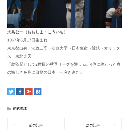
大島公一（おおしま・こういち）
1967年6月17日生まれ
東京都出身・法政二高→法政大学→日本生命→近鉄→オリック
ス→東北楽天
『助監督として2度目の秋季リーグを迎える。
4位に終わった春
の悔しさを胸に目標の日本一へ突き進む』
硬式野球