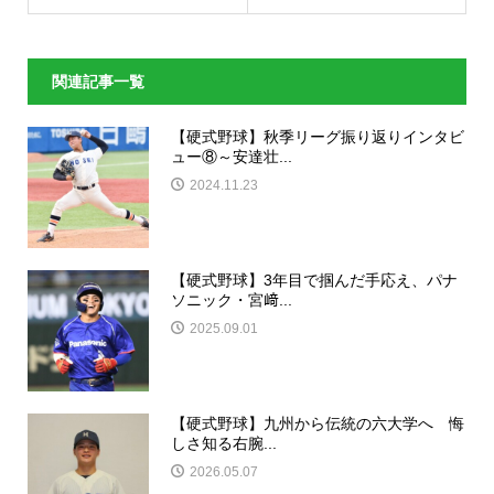
関連記事一覧
【硬式野球】秋季リーグ振り返りインタビ
ュー⑧～安達壮...
2024.11.23
【硬式野球】3年目で掴んだ手応え、パナ
ソニック・宮﨑...
2025.09.01
【硬式野球】九州から伝統の六大学へ 悔
しさ知る右腕...
2026.05.07