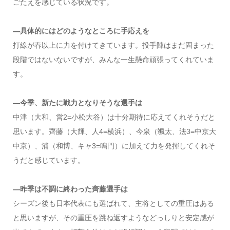
ごたえを感じている状況です。
―具体的にはどのようなところに手応えを
打線が春以上に力を付けてきています。投手陣はまだ固まった
段階ではないないですが、みんな一生懸命頑張ってくれていま
す。
―今季、新たに戦力となりそうな選手は
中津（大和、営2=小松大谷）は十分期待に応えてくれそうだと
思います。齊藤（大輝、人4=横浜）、今泉（颯太、法3=中京大
中京）、浦（和博、キャ3=鳴門）に加えて力を発揮してくれそ
うだと感じています。
―昨季は不調に終わった齊藤選手は
シーズン後も日本代表にも選ばれて、主将としての重圧はある
と思いますが、その重圧を跳ね返すようなどっしりと安定感が