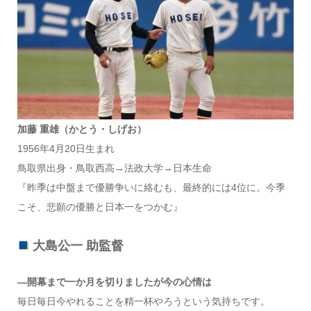
加藤 重雄（かとう・しげお）
1956年4月20日生まれ
鳥取県出身・鳥取西高→法政大学→日本生命
『昨季は中盤まで優勝争いに絡むも、最終的には4位に。今季
こそ、悲願の優勝と日本一をつかむ』
大島公一 助監督
―開幕まで一か月を切りましたが今の心情は
毎日毎日今やれることを精一杯やろうという気持ちです。