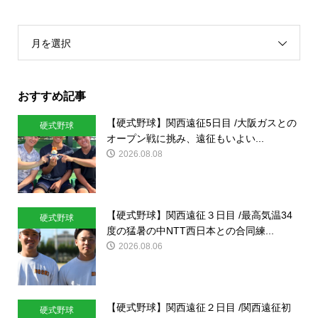
月を選択
おすすめ記事
【硬式野球】関西遠征5日目 /大阪ガスとの
硬式野球
オープン戦に挑み、遠征もいよい...
2026.08.08
【硬式野球】関西遠征３日目 /最高気温34
硬式野球
度の猛暑の中NTT西日本との合同練...
2026.08.06
【硬式野球】関西遠征２日目 /関西遠征初
硬式野球