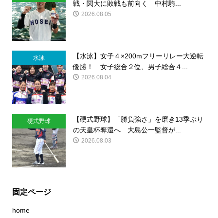
戦・関大に敗戦も前向く 中村騎...
2026.08.05
【水泳】女子４×200mフリーリレー大逆転
水泳
優勝！ 女子総合２位、男子総合４...
2026.08.04
【硬式野球】「勝負強さ」を磨き13季ぶり
硬式野球
の天皇杯奪還へ 大島公一監督が...
2026.08.03
固定ページ
home