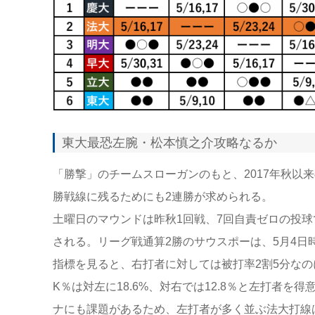
東大最恐左腕・松本慎之介攻略なるか
「勝撃」のチームスローガンのもと、2017年秋以
勝戦線に残るためにも2連勝が求められる。
土曜日のマウンドは昨秋1回戦、7回自責ゼロの投
される。リーグ戦通算2勝のサウスポーは、5月4日時
指標を見ると、右打者に対しては被打率2割5分なの
K％は対左に18.6%、対右では12.8％と左打者
ナにも課題があるため、左打者が多く並ぶ法大打線