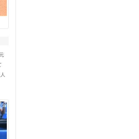
元
て
2人