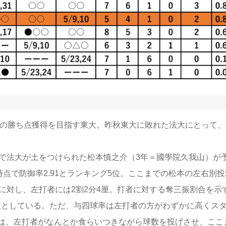
来の勝ち点獲得を目指す東大。昨秋東大に敗れた法大にとって、
球で法大が土をつけられた松本慎之介（3年＝國學院久我山）が
点で防御率2.91とランキング5位。ここまでの松本の左右別投
に対し、左打者には2割2分4厘。打者に対する奪三振割合を示
を得意としている。ただ、与四球率は左打者の方がわずかに高くス
は、左打者がなんとか食らいつきながら球数を投げさせ、ここ