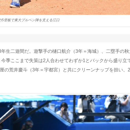
の5登板で東大ブルペン陣を支える江口
3年生二遊間だ。遊撃手の樋口航介（3年＝海城）、二塁手の秋
、今季ここまで失策は2人合わせてわずか1とバックから盛り立
1厘の荒井慶斗（3年＝宇都宮）と共にクリーンナップを担い、