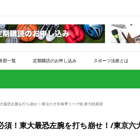
各部一覧
定期購読のお申し込み
スポーツ法政とは
大最恐左腕を打ち崩せ！/東京六大学春季リーグ戦 東大戦展望
必須！東大最恐左腕を打ち崩せ！/東京六