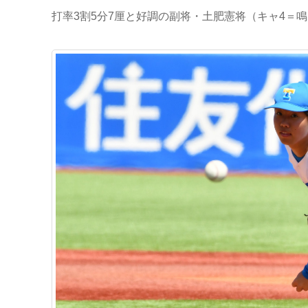
打率3割5分7厘と好調の副将・土肥憲将（キャ4＝