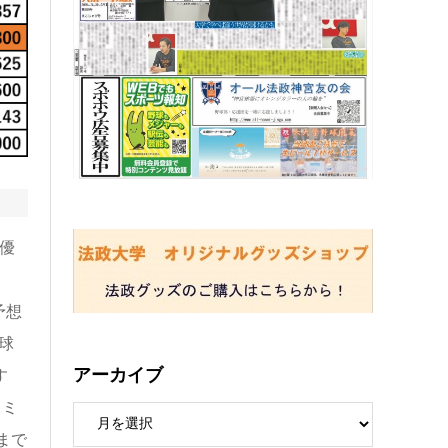
優
予想
球
アーカイブ
す
タミ
まで