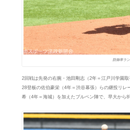
防御率ラン
2回戦は先発の右腕・池田剛志（2年＝江戸川学園
28登板の佐伯豪栄（4年＝渋谷幕張）らの継投リレ
希（4年＝海城）を加えたブルペン陣で、早大から