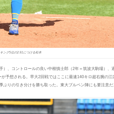
キング5位の2.91につける松本
取手）、コントロールの良い中根慎士郎（2年＝筑波大駒場）、
ーが予想される。早大2回戦ではここに最速140キロ超右腕の江
8季ぶりの引き分けを勝ち取った。東大ブルペン陣にも要注意だ