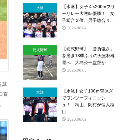
【水泳】女子４×200mフリ
水泳
ーリレー大逆転優勝！ 女
子総合２位、男子総合４...
2026.08.04
【硬式野球】「勝負強さ」
硬式野球
を磨き13季ぶりの天皇杯奪
還へ 大島公一監督が...
2026.08.03
通算
【水泳】女子100ｍ背泳ぎ
水泳
口直
でワンツーフィニッシ
。
ュ！ 桐山、岡村が個人種
目...
2026.08.02