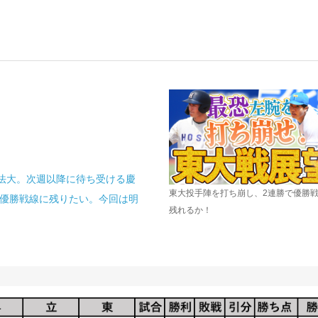
法大。
次週以降に待ち受ける慶
東大投手陣を打ち崩し、2連勝で優勝
で優勝戦線に残りたい。今回は明
残れるか！