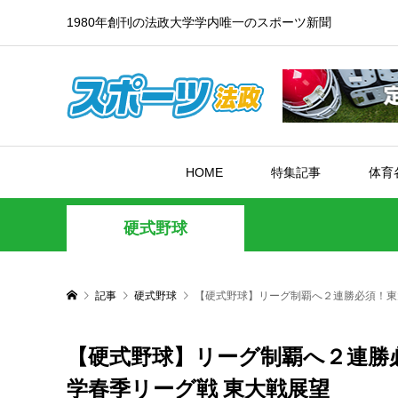
1980年創刊の法政大学学内唯一のスポーツ新聞
HOME
特集記事
体育
硬式野球
記事
硬式野球
【硬式野球】リーグ制覇へ２連勝必須！東
【硬式野球】リーグ制覇へ２連勝
学春季リーグ戦 東大戦展望