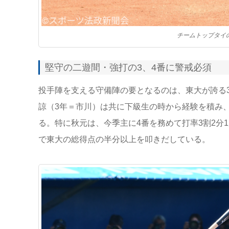
チームトップタイ
堅守の二遊間・強打の3、4番に警戒必須
投手陣を支える守備陣の要となるのは、東大が誇る
諒（3年＝市川）は共に下級生の時から経験を積み
る。特に秋元は、今季主に4番を務めて打率3割2分
で東大の総得点の半分以上を叩きだしている。