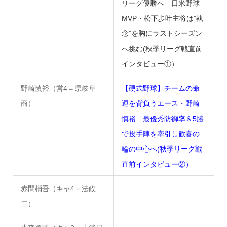
リーグ優勝へ 日米野球
MVP・松下歩叶主将は”執
念”を胸にラストシーズン
へ挑む(秋季リーグ戦直前
インタビュー①）
野崎慎裕（営4＝県岐阜
【硬式野球】チームの命
商）
運を背負うエース・野崎
慎裕 最優秀防御率＆5勝
で投手陣を牽引し歓喜の
輪の中心へ(秋季リーグ戦
直前インタビュー②）
赤間梢吾（キャ4＝法政
二）