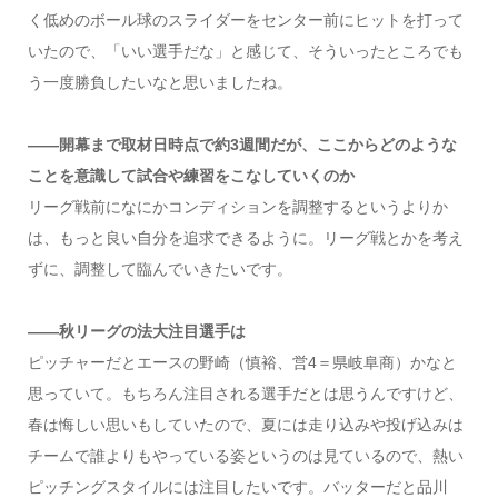
く低めのボール球のスライダーをセンター前にヒットを打って
いたので、「いい選手だな」と感じて、そういったところでも
う一度勝負したいなと思いましたね。
――開幕まで取材日時点で約3週間だが、ここからどのような
ことを意識して試合や練習をこなしていくのか
リーグ戦前になにかコンディションを調整するというよりか
は、もっと良い自分を追求できるように。リーグ戦とかを考え
ずに、調整して臨んでいきたいです。
――秋リーグの法大注目選手は
ピッチャーだとエースの野崎（慎裕、営4＝県岐阜商）かなと
思っていて。もちろん注目される選手だとは思うんですけど、
春は悔しい思いもしていたので、夏には走り込みや投げ込みは
チームで誰よりもやっている姿というのは見ているので、熱い
ピッチングスタイルには注目したいです。バッターだと品川