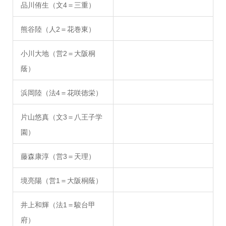
品川侑生（文4＝三重）
熊谷陸（人2＝花巻東）
小川大地（営2＝大阪桐
蔭）
浜岡陸（法4＝花咲徳栄）
片山悠真（文3＝八王子学
園）
藤森康淳（営3＝天理）
境亮陽（営1＝大阪桐蔭）
井上和輝（法1＝駿台甲
府）