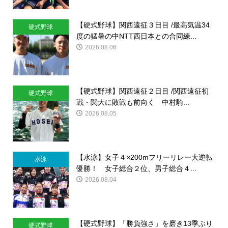
【硬式野球】関西遠征３日目 /最高気温34
硬式野球
度の猛暑の中NTT西日本との合同練...
2026.08.06
【硬式野球】関西遠征２日目 /関西遠征初
硬式野球
戦・関大に敗戦も前向く 中村騎...
2026.08.05
【水泳】女子４×200mフリーリレー大逆転
水泳
優勝！ 女子総合２位、男子総合４...
2026.08.04
【硬式野球】「勝負強さ」を磨き13季ぶり
硬式野球