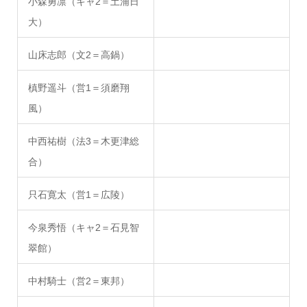
小森勇凛（キャ2＝土浦日
大）
山床志郎（文2＝高鍋）
槙野遥斗（営1＝須磨翔
風）
中西祐樹（法3＝木更津総
合）
只石寛太（営1＝広陵）
今泉秀悟（キャ2＝石見智
翠館）
中村騎士（営2＝東邦）