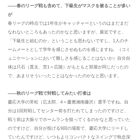
――春のリーグ戦も含めて、下級生がマスクを被ることが多い
が
春リーグの時点では1年生がキャッチャーというのはまだまだ
なれないところもあったのかなと思いますが、最近ですと、
「下級生と組むのか」ということも思わないですし、1人のチ
ームメートとして学年を感じさせぬものを感じますね。（コミ
ュニケーションにおいて難しさを感じることはないか）自分自
体は只石（貫太、営1＝広陵）がもともと部屋が同じだったの
で、あまりそういったことはなかったのかなと思います。
――秋のリーグ戦で対戦してみたい打者は
慶応大学の常松（広太郎、4＝慶應湘南藤沢）選手ですね。自
分は1回対戦してセンター前を打たれてしまったのですけど、
戦う前は大振りでホームランを狙ってくるのかなと思っていた
のですけど、自分が投げる9回の場面で、慶応大学にリードし
ていたんですけど、いつもよりコンパクトなスイングで執念深