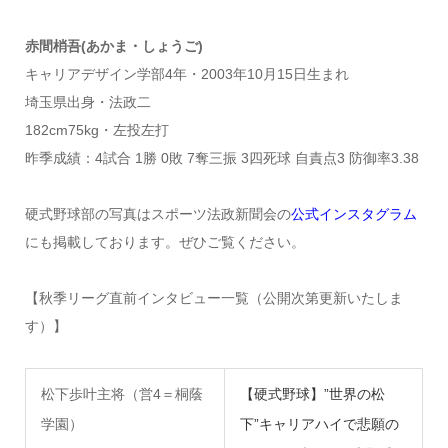
赤間梢吾(あかま・しょうご)
キャリアデザイン学部4年・2003年10月15日生まれ
埼玉県出身・法政二
182cm75kg・左投左打
昨季成績：4試合 1勝 0敗 7奪三振 3四死球 自責点3 防御率3.38
硬式野球部の写真はスポーツ法政新聞会の
公式インスタグラム
にも掲載しております。ぜひご覧ください。
【秋季リーグ直前インタビュー一覧（公開次第更新いたしま
す）】
松下歩叶主将（営4＝桐蔭
【硬式野球】”世界の松
学園）
下”キャリアハイで悲願の