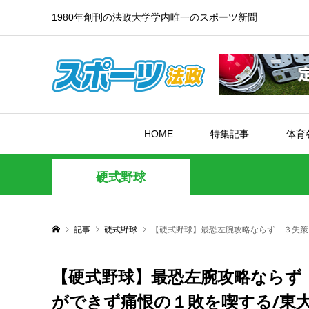
1980年創刊の法政大学学内唯一のスポーツ新聞
HOME
特集記事
体育
硬式野球
記事
硬式野球
【硬式野球】最恐左腕攻略ならず ３失策
【硬式野球】最恐左腕攻略ならず
ができず痛恨の１敗を喫する/東