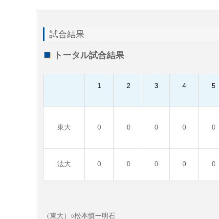
試合結果
トータル試合結果
1
2
3
4
5
東大
0
0
0
0
0
法大
0
0
0
0
0
（東大）○松本慎ー明石