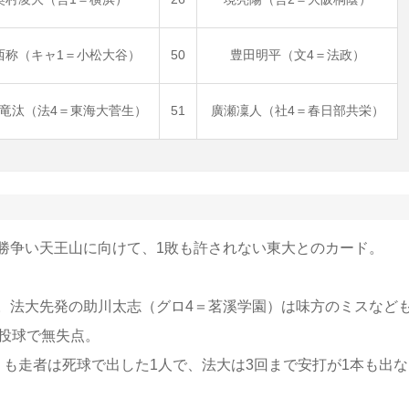
西称（キャ1＝小松大谷）
50
豊田明平（文4＝法政）
竜汰（法4＝東海大菅生）
51
廣瀬凜人（社4＝春日部共栄）
勝争い天王山に向けて、1敗も許されない東大とのカード。
。法大先発の助川太志（グロ4＝茗溪学園）は味方のミスなど
投球で無失点。
も走者は死球で出した1人で、法大は3回まで安打が1本も出な