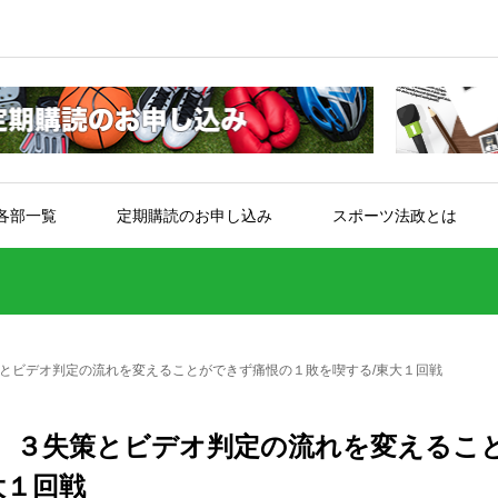
各部一覧
定期購読のお申し込み
スポーツ法政とは
とビデオ判定の流れを変えることができず痛恨の１敗を喫する/東大１回戦
 ３失策とビデオ判定の流れを変えるこ
大１回戦