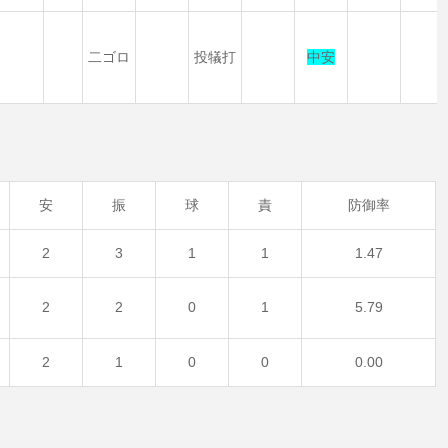
二ゴロ
投犠打
中安
安
振
球
責
防御率
2
3
1
1
1.47
2
2
0
1
5.79
2
1
0
0
0.00