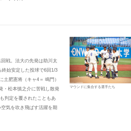
1回戦。法大の先発は助川太
終始安定した投球で6回1/3
に土肥憲将（キャ4＝ 鳴門）
マウンドに集合する選手たち
発・松本慎之介に苦戦し散発
回も判定を覆されたこともあ
い空気を吹き飛ばす活躍を期