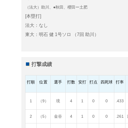
（法大）助川、●秋田、櫻田ー土肥
[本塁打]
法大：なし
東大：明石 健 1号ソロ （7回 助川）
打撃成績
打順
位置
選手
打数
安打
打点
四死球
打率
1
（9）
境
4
1
0
0
.433
2
（5）
金谷
4
1
0
0
.261