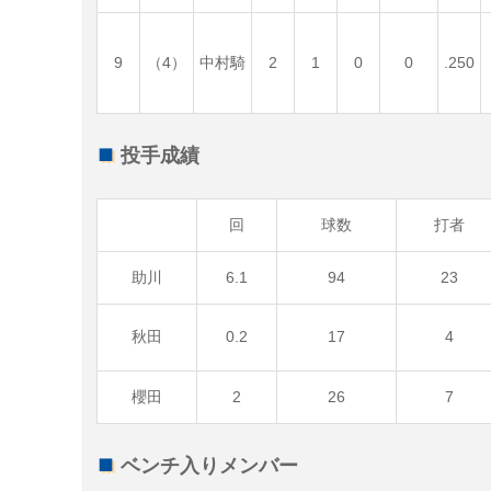
9
（4）
中村騎
2
1
0
0
.250
投手成績
回
球数
打者
助川
6.1
94
23
秋田
0.2
17
4
櫻田
2
26
7
ベンチ入りメンバー