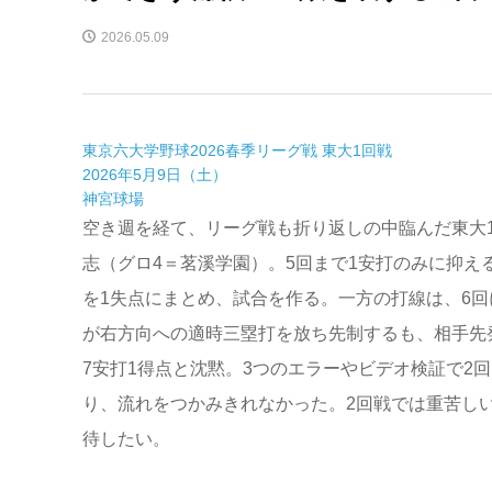
2026.05.09
東京六大学野球2026春季リーグ戦 東大1回戦
2026年5月9日（土）
神宮球場
空き週を経て、リーグ戦も折り返しの中臨んだ東大
志（グロ4＝茗溪学園）。5回まで1安打のみに抑える
を1失点にまとめ、試合を作る。一方の打線は、6回
が右方向への適時三塁打を放ち先制するも、相手先
7安打1得点と沈黙。3つのエラーやビデオ検証で2
り、流れをつかみきれなかった。2回戦では重苦し
待したい。