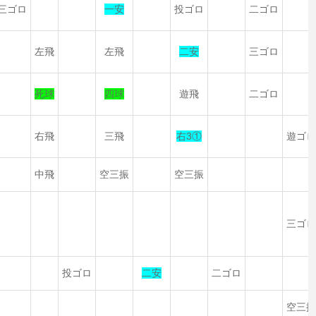
三ゴロ
一安
投ゴロ
二ゴロ
左飛
左飛
二安
三ゴロ
死球
四球
遊飛
二ゴロ
右飛
三飛
右3①
遊ゴ
中飛
空三振
空三振
三ゴ
投ゴロ
二安
二ゴロ
空三