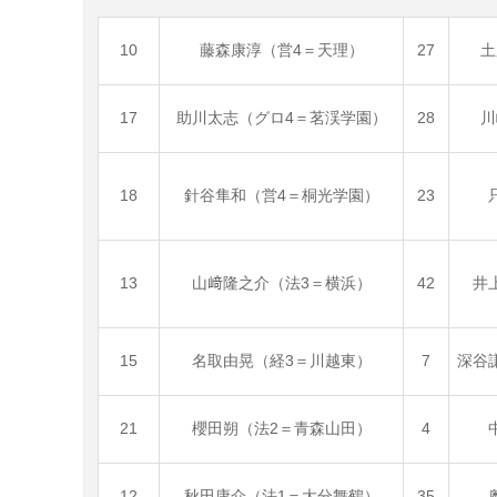
10
藤森康淳（営4＝天理）
27
土
17
助川太志（グロ4＝茗渓学園）
28
川
18
針谷隼和（営4＝桐光学園）
23
13
山﨑隆之介（法3＝横浜）
42
井
15
名取由晃（経3＝川越東）
7
深谷
21
櫻田朔（法2＝青森山田）
4
12
秋田康介（法1＝大分舞鶴）
35