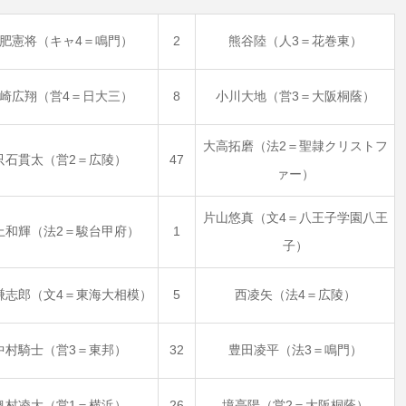
肥憲将（キャ4＝鳴門）
2
熊谷陸（人3＝花巻東）
崎広翔（営4＝日大三）
8
小川大地（営3＝大阪桐蔭）
大高拓磨（法2＝聖隷クリストフ
只石貫太（営2＝広陵）
47
ァー）
片山悠真（文4＝八王子学園八王
上和輝（法2＝駿台甲府）
1
子）
謙志郎（文4＝東海大相模）
5
西凌矢（法4＝広陵）
中村騎士（営3＝東邦）
32
豊田凌平（法3＝鳴門）
奥村凌大（営1＝横浜）
26
境亮陽（営2＝大阪桐蔭）