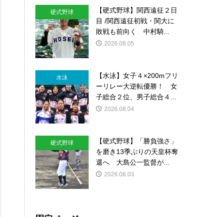
【硬式野球】関西遠征２日
硬式野球
目 /関西遠征初戦・関大に
敗戦も前向く 中村騎...
2026.08.05
【水泳】女子４×200mフリ
水泳
ーリレー大逆転優勝！ 女
ロ
子総合２位、男子総合４...
2026.08.04
【硬式野球】「勝負強さ」
硬式野球
を磨き13季ぶりの天皇杯奪
ロ
還へ 大島公一監督が...
2026.08.03
振