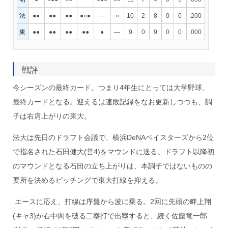
法
●●
●●
●●
●○●
―
○
10
2
8
0
0
.200
東
●●
●●
●●
●●
●
―
9
0
9
0
0
.000
戦評
今シーズンの最終カード。つまり4年生にとっては大学野球、
最終カードとなる。迎えるは連敗記録をなお更新しつつも、調
子は右肩上がりの東大。
法大は先日のドラフト会議で、横浜DeNAベイスターズから2位
で指名された石田健大(営4)をマウンドに送る。ドラフト以降初
のマウンドとなる石田の立ち上がりは、本調子ではないものの
要所を決めるピッチングで東大打線を抑える。
エースに応え、打線は序盤から波に乗る。2回に先頭の畔上翔
(キャ3)が右中間を破る二塁打で出塁すると、続く佐藤竜一郎