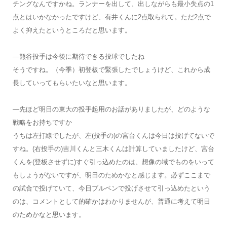
チングなんですかね。ランナーを出して、出しながらも最小失点の1
点とはいかなかったですけど、有井くんに2点取られて。ただ2点で
よく抑えたというところだと思います。
―熊谷投手は今後に期待できる投球でしたね
そうですね。（今季）初登板で緊張したでしょうけど、これから成
長していってもらいたいなと思います。
―先ほど明日の東大の投手起用のお話がありましたが、どのような
戦略をお持ちですか
うちは左打線でしたが、左(投手の)の宮台くんは今日は投げてないで
すね。(右投手の)吉川くんと三木くんは計算していましたけど、宮台
くんを(登板させずに)すぐ引っ込めたのは、想像の域でものをいって
もしょうがないですが、明日のためかなと感じます。必ずここまで
の試合で投げていて、今日ブルペンで投げさせて引っ込めたという
のは、コメントとして的確かはわかりませんが、普通に考えて明日
のためかなと思います。