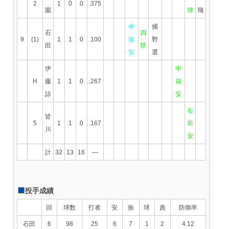
2
1
0
0
.375
園
球
飛
中
捕
石
四
9
(1)
1
1
0
.100
前
野
田
球
安
選
伊
中
H
藤
1
1
0
.267
前
諒
安
右
皆
5
1
1
0
.167
前
川
安
計
32
13
16
—
投手成績
回
球数
打者
安
振
球
責
防御率
石田
6
98
25
6
7
1
2
4.12