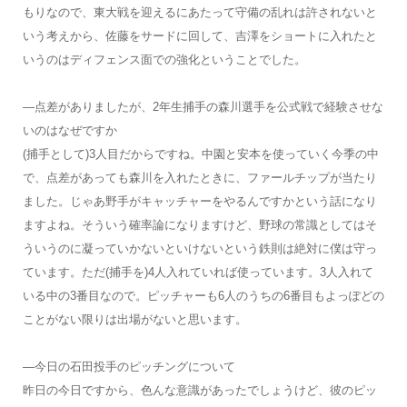
もりなので、東大戦を迎えるにあたって守備の乱れは許されないと
いう考えから、佐藤をサードに回して、吉澤をショートに入れたと
いうのはディフェンス面での強化ということでした。
―点差がありましたが、2年生捕手の森川選手を公式戦で経験させな
いのはなぜですか
(捕手として)3人目だからですね。中園と安本を使っていく今季の中
で、点差があっても森川を入れたときに、ファールチップが当たり
ました。じゃあ野手がキャッチャーをやるんですかという話になり
ますよね。そういう確率論になりますけど、野球の常識としてはそ
ういうのに凝っていかないといけないという鉄則は絶対に僕は守っ
ています。ただ(捕手を)4人入れていれば使っています。3人入れて
いる中の3番目なので。ピッチャーも6人のうちの6番目もよっぽどの
ことがない限りは出場がないと思います。
―今日
の石田投手のピッチングについて
昨日の今日ですから、色んな意識があったでしょうけど、彼のピッ