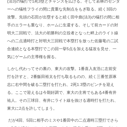
(法3)の犠打で1死3塁とチャンスを広げる。そして若林のセンタ
ーへの犠牲フライの間に貴重な先制点をもぎ取る。続く3回の
攻撃。先頭の石田が出塁すると続く田中彪(法3)の犠打の間に相
手のエラーも重なり、ホームに生還する。そして前カードの対
明大二回戦で、法大の初勝利の立役者となった畔上のライト線
への二点適時打と対明大三回戦で本塁打を放った佐藤竜の二試
合連続となる本塁打でこの回一挙5点を加える猛攻を見せ、一
気にゲームの主導権を握る。
しかし代わってその裏の、東大の攻撃。1番喜入友浩に左前安
打を許すと、2番飯田裕太を打ち取るものの、続く三番笠原琢
志に右中間を破る二塁打を打たれ、2死1.3塁のピンチを迎え
る。ここで迎えるは今期好調で、東大の主将でもある4番有井
祐人。その三球目、有井にライト線を抜ける適時打を打たれ、
東大に2点を許してしまう。
だが4回、5回に相手のミスや1番田中の二点適時三塁打でさら