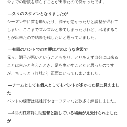
今までの鬱憤を晴らすことが出来たので良かったです。
―久々のスタメンとなりましたが
シーズン中に首を痛めたり、調子が悪かったりと調整が遅れて
しまい、ここまでズルズルと来てしまったけれど、出場するこ
とが出来たので結果を残したいと思っていました。
―初回のバントでの奇襲はどのような意図で
元々、調子が悪いということもあり、とりあえず自分に出来る
ことは何かと考えたとき、足を生かすことだと思ったのです
が、ちょっと（打球が）正面にいってしまいました。
―チームとしても個人としてもバントが多かった様に見えまし
た
バントの練習は犠牲打やセーフティなど数多く練習しました。
―4
回の打席前に助監督と話している場面が見受けられました
が