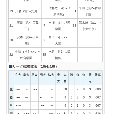
佐藤竜（法3=作
米田（営2=智辯
19
川名（営3=安房）
6
31
新学院）
学園）
石田（営4=広島
吉澤（文4=桐蔭
清水雄（法1=中
21
7
33
工）
学園）
京大中京）
安本（営4=広島
金子（キャ2=日
20
9
商）
大三）
中園（法4=いなべ
水谷（営1=大阪
22
35
総合学園）
桐蔭）
リーグ戦勝敗表（10/4現在）
立大
慶大
早大
明大
法大
東
試
勝
負
分
勝
勝率
大
合
点
立
―
○○
○●●
○
○○
○○
10
8
2
0
3
.800
慶
●●
―
●○○
○○
○○
9
6
3
0
3
.667
早
●○○
―
●●
○○
○○
9
6
3
0
3
.667
明
●
○●●
○○
―
○●○
○○
11
7
4
0
3
.636