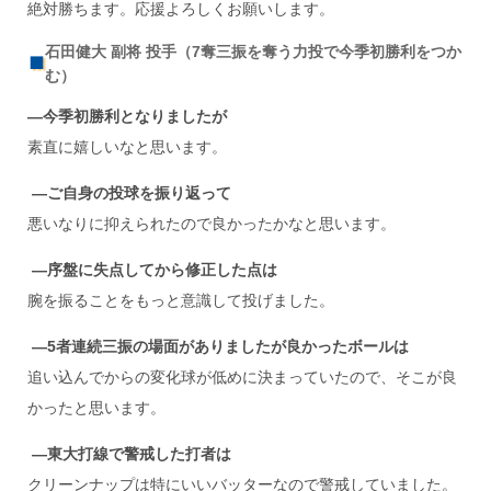
絶対勝ちます。応援よろしくお願いします。
石田健大 副将 投手（7奪三振を奪う力投で今季初勝利をつか
む）
―今季初勝利となりましたが
素直に嬉しいなと思います。
―ご自身の投球を振り返って
悪いなりに抑えられたので良かったかなと思います。
―序盤に失点してから修正した点は
腕を振ることをもっと意識して投げました。
―5
者連続三振の場面がありましたが良かったボールは
追い込んでからの変化球が低めに決まっていたので、そこが良
かったと思います。
―東大打線で警戒した打者は
クリーンナップは特にいいバッターなので警戒していました。