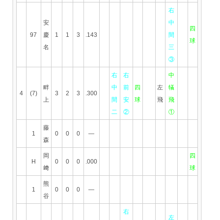
右
安
中
四
97
慶
1
1
3
.143
間
球
名
三
③
右
右
中
畔
中
前
四
左
犠
4
(7)
3
2
3
.300
上
間
安
球
飛
飛
二
②
①
藤
1
0
0
0
—
森
岡
四
H
0
0
0
.000
﨑
球
熊
1
0
0
0
—
谷
右
左