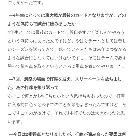
ごく良かったです。
―4
年生にとっては東大戦が最後のカードとなりますが、どの
ような気持ちで試合に臨みましたか
4年生としては最後のカードで、僕自身すごく楽しんでやろう
という気持ちはあったんですけど、やはりチームとしては苦し
いシーズンを送ってきて、残っている人たちは来年につながる
ような試合にしなくてはいけないですし、そこはチームで必ず
勝って勝ち点を取るというところに重点を置いてやりました。
―7
回、満塁の場面で打席を迎え、スリーベースを放ちまし
た。あの打席を振り返って
あそこで何とか1本打ちたいという気持ちもあったので、打席
に入る前に色々と今までのことが頭をよぎったんですけど、そ
こですごく力が抜けて、それで1本打てたのは大きかったと思
います。
―今日は2
桁得点となりましたが、打線が噛み合った要因は何