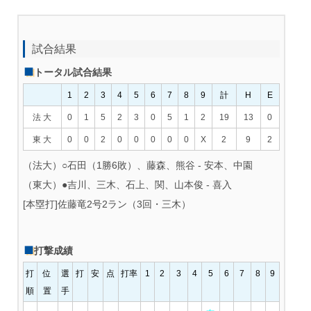
試合結果
トータル試合結果
1
2
3
4
5
6
7
8
9
計
H
E
法 大
0
1
5
2
3
0
5
1
2
19
13
0
東 大
0
0
2
0
0
0
0
0
X
2
9
2
（法大）○石田（1勝6敗）、藤森、熊谷 ‐ 安本、中園
（東大）●吉川、三木、石上、関、山本俊 ‐ 喜入
[本塁打]佐藤竜2号2ラン（3回・三木）
打撃成績
打
位
選
打
安
点
打率
1
2
3
4
5
6
7
8
9
順
置
手