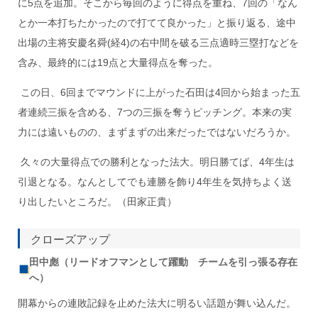
に5点を追加。そこから毎回のように得点を重ね、7回の「なん
とか一本打ちたかったので打てて良かった」と振り返る、途中
出場の主将安慶名舜(経4)の右中間を破る三点適時三塁打などを
含み、最終的には19点と大量得点を奪った。
この日、6回までマウンドに上がった石田は4回から始まった五
者連続三振を含める、7つの三振を奪うピッチング。本来の実
力には遠いものの、まずまずの出来だったではないだろうか。
久々の大量得点での勝利となった法大。明日勝てば、4年生は
引退となる。なんとしてでも連勝を飾り4年生を気持ちよく送
り出したいところだ。（田家正貴）
クローズアップ
田中彪（リードオフマンとして躍動 チームを引っ張る存在
へ）
開幕からの連敗記録を止めた法大に明るい話題が舞い込んだ。