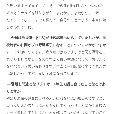
と思い集まって見ていて、そこで名前が呼ばれなかったので、
ずっとケータイを触りながら「まだかな、まだかな」「来
た！」ってなってすごく喜んで、自分のことのように本当に嬉
しかったですね。
―今日は島袋選手(
中大)
が神宮球場へいらしていましたが、高
校時代の仲間がプロ野球選手になることについていかがですか
すごく刺激になります。違う道ではありますけど同じ野球をこ
れからもしますし。なのですごく良い刺激になって、負けたく
ないなという思いもあります。本当に今日応援に来てくれたの
は嬉しかったです。良い刺激になっています。
―引退も間近となりますが、4
年生で話し合ったことなどはあ
りますか
やはり最後の試合に出れる人、出れない人が居るんですけど、
出れない人が僕たちに言葉をかけてくれたり、とにかく最後の
カード楽しんでというか、何か残してしっかりつなげていこう