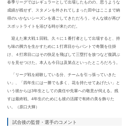
春季リーグではレギュラーとして出場したものの、思うような
成績が残せず、スタメンを外されてしまった田中はここまで納
得のいかないシーズンを過ごしてきただろう。そんな彼が再び
スポットライトを浴びる時が来たのだ。
迎えた東大戦１回戦、久々に１番打者として出場すると、持
ち味の脚力を生かすために１打席目からバントで奇襲を仕掛
け、４打席目にはその快足を飛ばして三塁打を放つなど復調ぶ
りを見せつけた。本人も今日は及第点といったところだろう。
「リーグ戦を経験している分、チームを引っ張っていきた
い」、「四年生には一勝でも多く、花を持たせてあげたい」と
いう彼からは3年生としての責任や先輩への敬意が伺える。残
すは最終戦、4年生のためにも彼の活躍で有終の美を飾りた
い。（原口大輝）
試合後の監督・選手のコメント