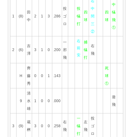
右
中
投
投
中
田
四
四
犠
1
(8)
2
1
3
.286
ゴ
犠
間
中
球
球
飛
ロ
打
三
①
②
右
一
捕
吉
右
前
2
(6)
3
1
0
.200
邪
犠
澤
飛
安
飛
打
齊
死
H
藤
0
0
1
.143
球
秀
①
清
遊
9
水
1
0
0
.000
飛
雄
一
投
蔵
右
左
3
(9)
3
0
0
.258
犠
ゴ
桝
飛
飛
打
ロ