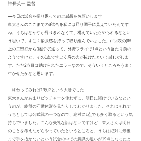
神長英一 監督
―今日の試合を振り返ってのご感想をお願いします
東大さんのここまでの8試合を私には昇り調子に見えていたんです
ね。うちはなかなか昇りきれなくて、構えていたらやられるなとい
う思いで、すごく緊張感を持って取り組んでいました。(2回表の)畔
上の二塁打から(犠打で)送って、外野フライで1点という当たり前の
ようですけど、その1点ですごく肩の力が抜けたという感じがしま
す。ただ2点目は助けられたエラーなので、そういうところをうまく
生かせたかなと思います。
―終わってみれば19対2という大勝でした
東大さんがあまりピッチャーを使わずに、明日に賭けているなとい
うのが、終盤の守備体形を見たりしてわかりました。それはそれで
うちとしては公式戦の一つなので、絶対に1点でも多く取るという気
持ちでいました。こんな失礼な話はないですけど、東大さんは明日
のことを考えながらやっていたというところと、うちは絶対に最後
まで手を抜かないという試合の中での意識の違いが19点になったと