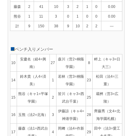
藤森
2
41
10
3
2
1
0
0.00
熊谷
1
11
3
0
1
0
0
0.00
計
9
150
38
9
10
2
2
—
ベンチ入りメンバー
安慶名（経4=興
森川（営2=桐蔭
畔上（キャ3=日
10
27
8
南）
学園）
大三）
鈴木貴（人4=済
若林（営3=桐蔭
松田（法4=三
14
1
23
美）
学園）
重）
熊谷（キャ1=平塚
皆川（キャ3=西
蔵桝（営3=広
15
2
25
学園）
武台千葉）
陵）
伊藤諒（キャ4=
齊藤秀（文4=北
16
玉熊（法2=北海）
3
28
神港学園）
海学園札幌）
藤森（法1=西武台
岡﨑（法4=作新
田中（法3=愛工
17
4
29
千葉）
学院）
大名電）