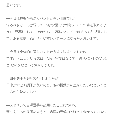
思います。
―今日は序盤から送りバントが多い印象でした
送るべきところは送って、無死2塁では外野フライで1点を取れるよ
うに1死3塁にして。それから1、2塁のところでは送って2、3塁にし
て。ある意味、点が入りやすいパターンになったと思います。
―今日は全体的に送りバントがうまく決まりましたね
ですから19点というのは、“たかが”ではなくて、送りバントの“され
ど”なのかなという気がしました。
―田中選手を1番で起用しましたが
田中がすごく調子が良いのと、彼の機動力を生かしたいなというと
ころから決めました。
―スタメンで吉澤選手を起用したことについて
守りをしっかり固めようと。吉澤の守備の的確さを分かっているつ