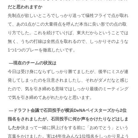
だと思われますか
先制点が欲しいところでしっかり送って犠牲フライで点が取れ
て、あの1点がこの大量得点を呼んだ本当に良い形での点の取
り方でした。これを続けていけば、東大だからということでは
無く、うちの打線は全然点を取れるので、しっかりそのような
1つ1つのプレーを徹底したいです。
―現在のチームの状況は
今日は受け身にならずしっかり勝てましたが、後半にミスが連
発してしまったのを注意されましたし、それがダメだなと感じ
たので、気を引き締める意味ではしっかり最後のミーティング
で気を引き締めてあがれたかなと思います。
―ドラフト会議で石田投手が横浜DeNA
ベイスターズから2
位
指名をされましたが、石田投手に何か声をかけたりなどはしま
したか
決まって一緒に胴上げをする前に「おめでとう」という
言葉をかけました。実は4年生みんな1位指名をしっかり見よう