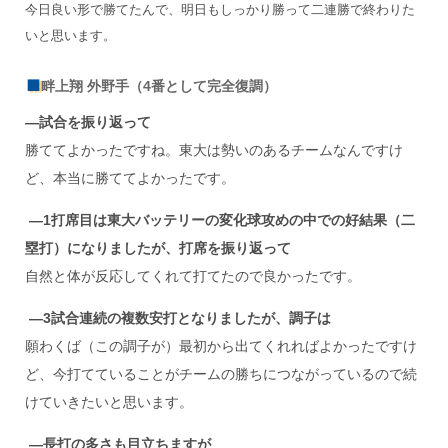
今日良い形で勝てたんで、明日もしっかり勝って二連勝で終わりた
いと思います。
畔上翔 外野手（4番として完全復調）
―試合を振り返って
勝ててよかったですね。東大は勢いのあるチームなんですけ
ど、本当に勝ててよかったです。
―1
打席目は東大バッテリーの変化球攻めの中での好結果（二
塁打）になりましたが、打席を振り返って
自然と体が反応してくれて打てたので良かったです。
―3
試合連続の複数安打となりましたが、調子は
願わくば（この調子が）最初から出てくれればよかったですけ
ど、今打てていることがチームの勝ちにつながっているので続
けていきたいと思います。
―長打の多さも目立ちますが