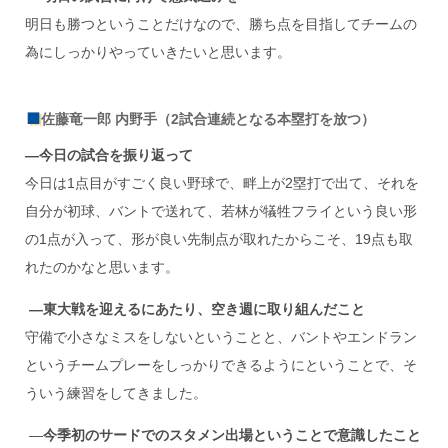
明日も勝つということだけなので、勝ち点を目指してチームの
為にしっかりやっていきたいと思います。
佐藤竜一郎 内野手（2試合連続となる本塁打を放つ）
―今日の試合を振り返って
今日は1点目がすごく良い野球で、畔上が2塁打で出て、それを
自分が初球、バントで送れて、若林が犠牲フライという良い形
の1点が入って、形が良い先制点が取れたからこそ、19点も取
れたのかなと思います。
―東大戦を迎えるにあたり、空き週に取り組んだこと
守備で小さなミスをしないということと、バントやエンドラン
というチームプレーをしっかりできるようにということで、そ
ういう練習をしてきました。
―
今季初のサードでのスタメン出場ということで意識したこと