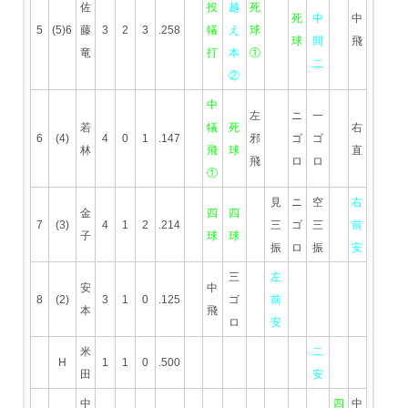
佐
投
越
死
死
中
中
5
(5)6
藤
3
2
3
.258
犠
え
球
球
間
飛
竜
打
本
①
二
②
中
左
ニ
一
若
犠
死
右
6
(4)
4
0
1
.147
邪
ゴ
ゴ
林
飛
球
直
飛
ロ
ロ
①
見
ニ
空
右
金
四
四
7
(3)
4
1
2
.214
三
ゴ
三
前
子
球
球
振
ロ
振
安
三
左
安
中
8
(2)
3
1
0
.125
ゴ
前
本
飛
ロ
安
米
二
H
1
1
0
.500
田
安
中
四
中