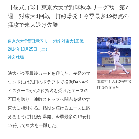
【硬式野球】東京六大学野球秋季リーグ戦 第7
週 対東大1回戦 打線爆発！今季最多19得点の
猛攻で東大退け先勝
東京六大学野球秋季リーグ戦 対東大1回戦
2014年10月25日（土）
神宮球場
法大が今季最終カードを迎えた。先発のマ
本塁打を含む2安打3
ウンドには先日のドラフトで横浜DeNAベ
打点の佐藤竜
イスターズから2位指名を受けたエースの
石田を送り、連敗ストップへ闘志を燃やす
東大に相対する。粘投を続けるエースに応
えるように打線が爆発。今季最多の13安打
19得点で東大を一蹴した。