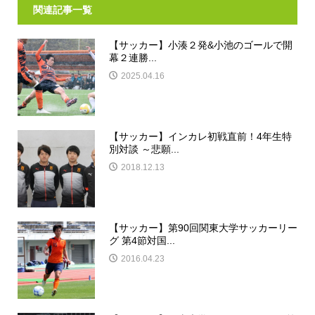
関連記事一覧
【サッカー】小湊２発&小池のゴールで開
幕２連勝...
2025.04.16
【サッカー】インカレ初戦直前！4年生特
別対談 ～悲願...
2018.12.13
【サッカー】第90回関東大学サッカーリー
グ 第4節対国...
2016.04.23