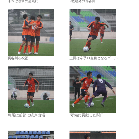
末木は攻撃の起点に
2戦連発の長谷川
長谷川を祝福
上田は今季11点目となるゴール
鳥居は前節に続き出場
守備に貢献した関口