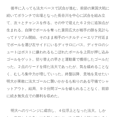
後半に入っても法大ペースで試合が進む。前節の東国大戦に
続いてボランチで出場となった長谷川を中心に試合を組み立
て、次々とチャンスを作る。その中で迎えた６２分に追加点が
生まれる。自陣でボールを奪った蓑田広大が相手の隙を見計ら
ってドリブル開始。そのまま相手のペナルティーエリア付近ま
でボールを運び左サイドにいるディサロにパス。ディサロのシ
ュートはポストに嫌われるもこぼれたボールを上田が押し込み
ゴールをゲット。切り替えの早さと運動量で獲得したゴールだ
った。２点のリードを得た法大であったが、気を緩めることな
く、むしろ集中力が増していった。終盤以降、意地を見せたい
明大が果敢に法大ゴールに襲いかかるも粘りのある守備でシャ
ットアウト。結局、９０分間ゴールを破られることなく、前節
に続き無失点での勝利を収めた。
明大へのリベンジに成功し、４位浮上となった法大。しか