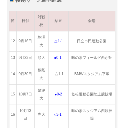
対戦
節
日付
結果
会場
校
駒澤
12
9月16日
△1-1
日立市民運動公園
大
13
9月23日
順大
●0-1
味の素フィールド西が丘
桐蔭
14
9月30日
△1-1
BMWスタジアム平塚
大
筑波
15
10月7日
●0-2
笠松運動公園陸上競技場
大
10月13
味の素スタジアム西競技
16
専大
○3-1
日
場