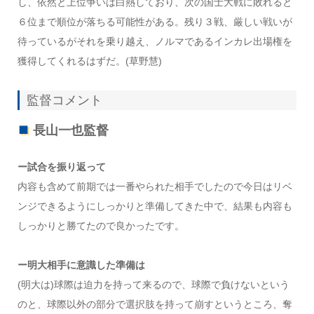
し、依然と上位争いは白熱しており、次の国士大戦に敗れると
６位まで順位が落ちる可能性がある。残り３戦、厳しい戦いが
待っているがそれを乗り越え、ノルマであるインカレ出場権を
獲得してくれるはずだ。(草野慧)
監督コメント
長山一也監督
ー試合を振り返って
内容も含めて前期では一番やられた相手でしたので今日はリベ
ンジできるようにしっかりと準備してきた中で、結果も内容も
しっかりと勝てたので良かったです。
ー明大相手に意識した準備は
(明大は)球際は迫力を持って来るので、球際で負けないという
のと、球際以外の部分で選択肢を持って崩すというところ、奪