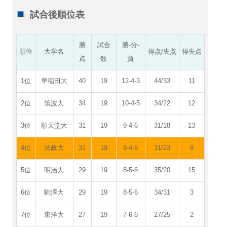
試合後順位表
勝
試合
勝-分-
順位
大学名
得点/失点
得失点
点
数
負
1位
早稲田大
40
19
12-4-3
44/33
11
2位
筑波大
34
19
10-4-5
34/22
12
3位
順天堂大
31
19
9-4-6
31/18
13
4位
法政大
31
19
9-4-6
31/23
8
5位
明治大
29
19
8-5-6
35/20
15
6位
駒澤大
29
19
8-5-6
34/31
3
7位
東洋大
27
19
7-6-6
27/25
2