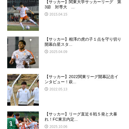
【サッカー】関東大学サッカーリーグ 第
3節 対専大 ...
2015.04.15
【サッカー】相澤の虎の子１点を守り切り
開幕白星スタ...
2025.04.09
【サッカー】2022関東リーグ開幕記念イ
ンタビュー！萩...
2022.05.13
【サッカー】リーグ直近６戦５発と大暴
れ！FC東京内定...
2025.10.06