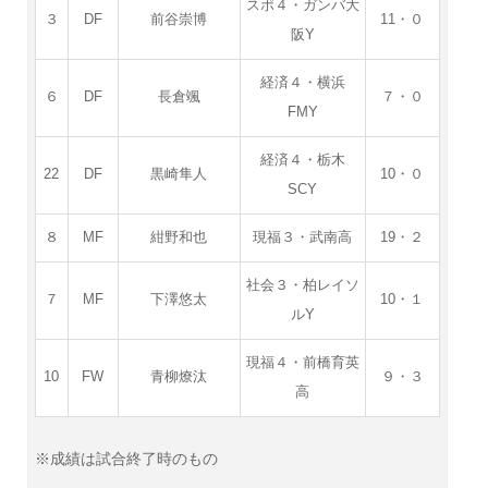
スポ４・ガンバ大
３
DF
前谷崇博
11・０
阪Y
経済４・横浜
６
DF
長倉颯
７・０
FMY
経済４・栃木
22
DF
黒崎隼人
10・０
SCY
８
MF
紺野和也
現福３・武南高
19・２
社会３・柏レイソ
７
MF
下澤悠太
10・１
ルY
現福４・前橋育英
10
FW
青柳燎汰
９・３
高
※成績は試合終了時のもの