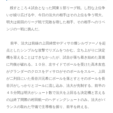
残すところ４試合となった関東１部リーグ戦。し烈な上位争
いが繰り広げる中、今日の法大の相手はその上位を争う明大。
明大は前回のリーグ戦で完敗を喫した相手。その相手へのリベ
ンジの一戦に挑んだ。
前半、法大は前線の上田綺世やディサロ燦シルヴァーノを起
点としたシンプルな攻撃でリズムをつかむ。立ち上がりに決定
機を迎えることはできなかったが、試合が落ち着き始めた直後
に均衡が破れる。１０分、左サイドでボールを受けた高木友也
がグランダーのクロスをディサロがそのボールをスルー。上田
が二列目にいた長谷川元希にボールを落とすとそのボールを長
谷川がしっかりとゴールに流し込み、法大が先制する。前半の
４５分間は明大がシュート数で法大を上回るも決定機と言える
のは終了間際の村田航一のヘディングシュートのみ。法大がバ
ランスの取れた守備で主導権を握り、前半を終える。