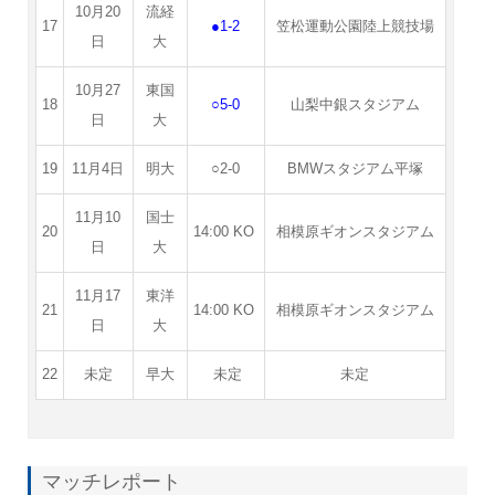
10月20
流経
17
●1-2
笠松運動公園陸上競技場
日
大
10月27
東国
18
○5-0
山梨中銀スタジアム
日
大
19
11月4日
明大
○2-0
BMWスタジアム平塚
11月10
国士
20
14:00 KO
相模原ギオンスタジアム
日
大
11月17
東洋
21
14:00 KO
相模原ギオンスタジアム
日
大
22
未定
早大
未定
未定
マッチレポート