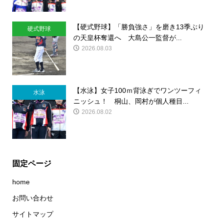
【硬式野球】「勝負強さ」を磨き13季ぶり
硬式野球
の天皇杯奪還へ 大島公一監督が...
2026.08.03
【水泳】女子100ｍ背泳ぎでワンツーフィ
水泳
ニッシュ！ 桐山、岡村が個人種目...
2026.08.02
固定ページ
home
お問い合わせ
サイトマップ