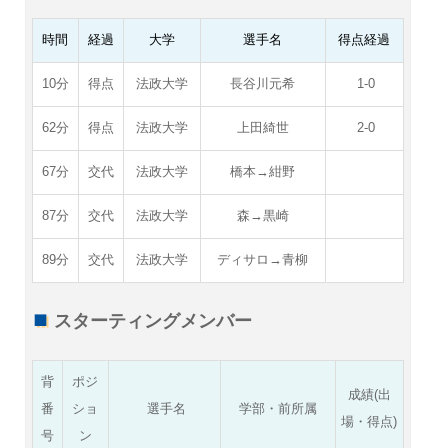
時間
経過
大学
選手名
得点経過
10分
得点
法政大学
長谷川元希
1-0
62分
得点
法政大学
上田綺世
2-0
67分
交代
法政大学
橋本→紺野
87分
交代
法政大学
森→黒崎
89分
交代
法政大学
ディサロ→青柳
スターティングメンバー
背
ポジ
成績(出
番
ショ
選手名
学部・前所属
場・得点)
号
ン