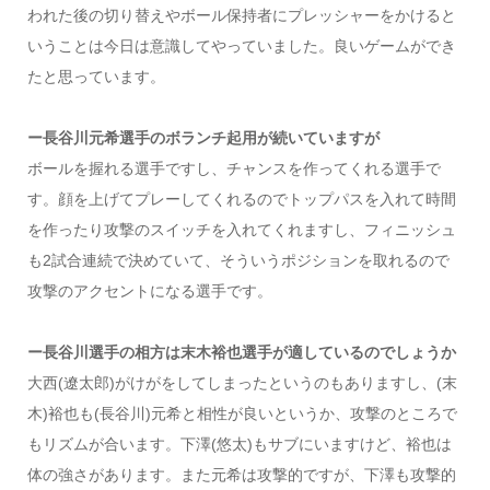
われた後の切り替えやボール保持者にプレッシャーをかけると
いうことは今日は意識してやっていました。良いゲームができ
たと思っています。
ー長谷川元希選手のボランチ起用が続いていますが
ボールを握れる選手ですし、チャンスを作ってくれる選手で
す。顔を上げてプレーしてくれるのでトップパスを入れて時間
を作ったり攻撃のスイッチを入れてくれますし、フィニッシュ
も2試合連続で決めていて、そういうポジションを取れるので
攻撃のアクセントになる選手です。
ー長谷川選手の相方は末木裕也選手が適しているのでしょうか
大西(遼太郎)がけがをしてしまったというのもありますし、(末
木)裕也も(長谷川)元希と相性が良いというか、攻撃のところで
もリズムが合います。下澤(悠太)もサブにいますけど、裕也は
体の強さがあります。また元希は攻撃的ですが、下澤も攻撃的