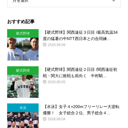
月を選択
おすすめ記事
【硬式野球】関西遠征３日目 /最高気温34
硬式野球
度の猛暑の中NTT西日本との合同練...
2026.08.06
【硬式野球】関西遠征２日目 /関西遠征初
硬式野球
戦・関大に敗戦も前向く 中村騎...
2026.08.05
【水泳】女子４×200mフリーリレー大逆転
水泳
優勝！ 女子総合２位、男子総合４...
2026.08.04