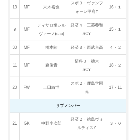
スポ３・ヴァンフ
13
MF
末木裕也
16・１
ォーレ甲府Y
ディサロ燦シル
経済４・三菱養和
９
MF
15・１
ヴァーノ(cap)
SCY
30
MF
橋本陸
経済３・西武台高
４・２
情科３・栃木
11
MF
森俊貴
18・２
SCY
スポ２・鹿島学園
20
FW
上田綺世
17・11
高
サブメンバー
経済２・徳島ヴォ
21
GK
中野小次郎
３・０
ルティスY