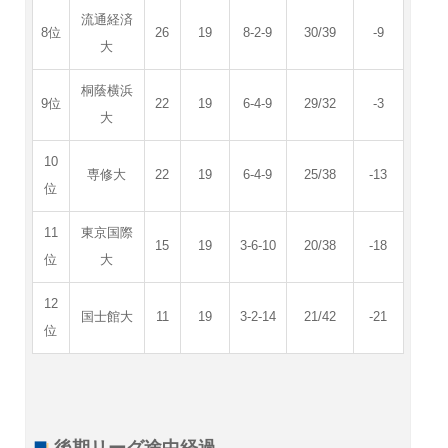
流通経済
8位
26
19
8-2-9
30/39
-9
大
桐蔭横浜
9位
22
19
6-4-9
29/32
-3
大
10
専修大
22
19
6-4-9
25/38
-13
位
11
東京国際
15
19
3-6-10
20/38
-18
位
大
12
国士館大
11
19
3-2-14
21/42
-21
位
後期リーグ途中経過