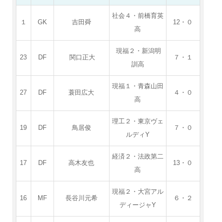
社会４・前橋育英
１
GK
吉田舜
12・０
高
現福２・新潟明
23
DF
関口正大
７・１
訓高
現福１・青森山田
27
DF
蓑田広大
４・０
高
理工２・東京ヴェ
19
DF
鳥居俊
７・０
ルディY
経済２・法政第二
17
DF
高木友也
13・０
高
現福２・大宮アル
16
MF
長谷川元希
６・２
ディージャY