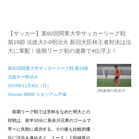
【サッカー】第92回関東大学サッカーリーグ戦
第19節 法政大2-0明治大 新旧大臣杯王者対決は法
大に軍配！後期リーグ初の連勝で4位浮上！
第92回関東大学サッカーリーグ戦 第19節
法政大ー明治大
2018年11月4日（日）
2戦連発の長谷川
Shonan BMW スタジアム平塚
前期リーグ戦では苦杯をなめた明大との
対戦は、前半10分に長谷川元希のゴールで
早々に先制に成功する。その後も比較的優
位に試合を進めると、エース・上田綺世の