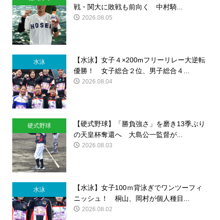
戦・関大に敗戦も前向く 中村騎...
2026.08.05
【水泳】女子４×200mフリーリレー大逆転
水泳
優勝！ 女子総合２位、男子総合４...
2026.08.04
【硬式野球】「勝負強さ」を磨き13季ぶり
硬式野球
の天皇杯奪還へ 大島公一監督が...
2026.08.03
【水泳】女子100ｍ背泳ぎでワンツーフィ
水泳
ニッシュ！ 桐山、岡村が個人種目...
2026.08.02