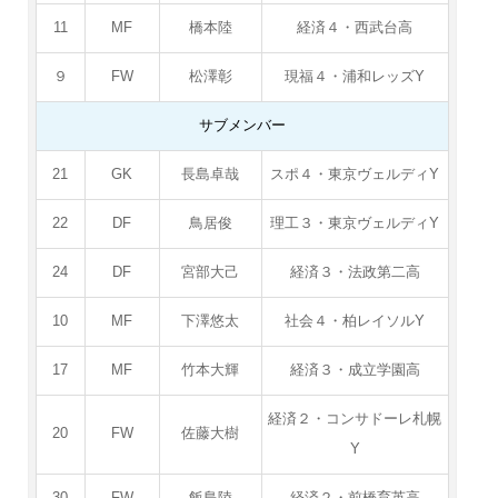
11
MF
橋本陸
経済４・西武台高
９
FW
松澤彰
現福４・浦和レッズY
サブメンバー
21
GK
長島卓哉
スポ４・東京ヴェルディY
22
DF
鳥居俊
理工３・東京ヴェルディY
24
DF
宮部大己
経済３・法政第二高
10
MF
下澤悠太
社会４・柏レイソルY
17
MF
竹本大輝
経済３・成立学園高
経済２・コンサドーレ札幌
20
FW
佐藤大樹
Y
30
FW
飯島陸
経済２・前橋育英高