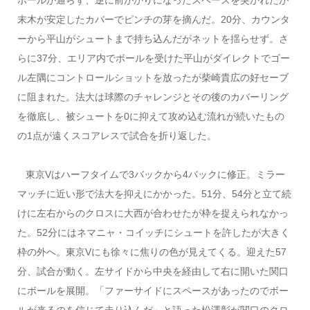
末木が安定したカバーでピンチの芽を摘んだ。20分、カウンタ
ーから平山がシュートまで持ち込んだがネットを揺らせず。さ
らに37分、エリア内でボールを受けた平山がダイレクトでゴー
ル左隅にコントロールショットを放ったが柴崎貴広の好セーブ
に阻まれた。法大は球際のチャレンジとその後のカバーリング
を徹底し、被シュートを0に抑えて攻め込む流れが続いたもの
の1点が遠くスコアレスで試合を折り返した。
東京Vはハーフタイムで3バックから4バックに修正。ミラー
マッチに近い形で法大を抑えにかかった。51分、54分と立て続
けに左右からのクロスに大西が合わせたが枠を捉えられなかっ
た。52分にはネマニャ・コイッチにシュートを許したが大きく
枠の外へ。東京Vにも徐々に焦りの色が見えてくる。迎えた57
分、試合が動く。左サイドから中央を経由して右に開いた関口
にボールを展開。「ファーサイドにスペースがあったのでボー
ルが来るのを信じて走り込んだ」と語った松澤彰が関口のクロ