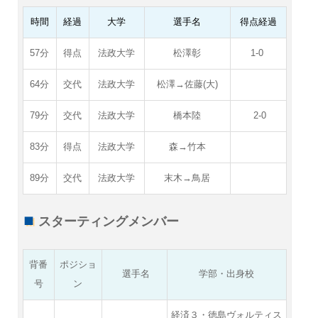
時間
経過
大学
選手名
得点経過
57分
得点
法政大学
松澤彰
1-0
64分
交代
法政大学
松澤→佐藤(大)
79分
交代
法政大学
橋本陸
2-0
83分
得点
法政大学
森→竹本
89分
交代
法政大学
末木→鳥居
スターティングメンバー
背番
ポジショ
選手名
学部・出身校
号
ン
経済３・徳島ヴォルティス