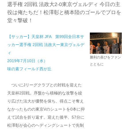
選手権 2回戦 法政大2-0東京ヴェルディ 今日の主
役は俺たちだ！松澤彰と橋本陸のゴールでプロを
堂々撃破！
【サッカー】天皇杯 JFA 第99回全日本サ
ッカー選手権 2回戦 法政大ー東京ヴェルデ
ィ
勝利の喜びをファン
2019年7月10日（水）
とともに
味の素フィールド西が丘
ついにJリーグクラブとの対戦を迎えた
天皇杯2回戦。序盤から積極的な攻撃を繰
り広げた法大が優勢を保ち、得点こそ奪え
なかったものの東京Vのシュートを0本に抑
えて試合を折り返す。迎えた後半、57分に
松澤彰が会心のヘディングシュートで先制