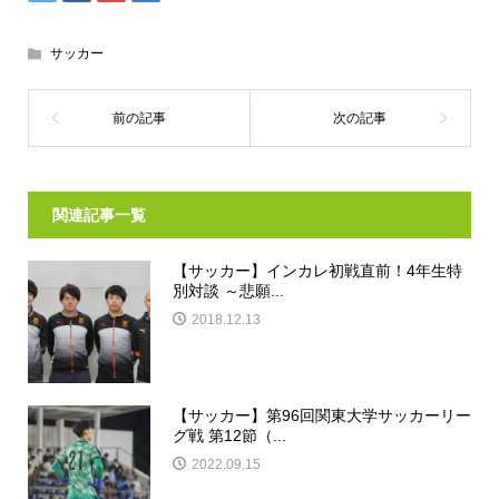
サッカー
関連記事一覧
【サッカー】インカレ初戦直前！4年生特
別対談 ～悲願...
2018.12.13
【サッカー】第96回関東大学サッカーリー
グ戦 第12節（...
2022.09.15