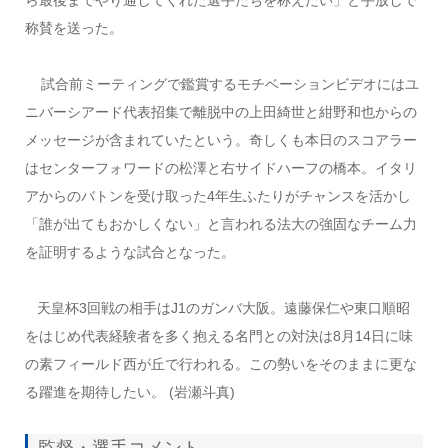
称賛を送った。
試合前ミーティングで鑑賞するモチベーションビデオにはユ
ニバーシアード代表招集で離脱中の上田綺世と紺野和也からの
メッセージが含まれていたという。奇しくも本日のスコアラー
はセンターフォワードの松澤と右サイドハーフの橋本。イタリ
アからのバトンを受け取った4年生ふたりがチャンスを活かし
「誰が出てもおかしくない」と言われる法大の強固なチーム力
を証明するような試合となった。
天皇杯3回戦の相手はJ1のガンバ大阪。遠藤保仁や東口順昭
をはじめ代表経験者を多く抱える名門との対決は8月14日に味
の素フィールド西が丘で行われる。この勢いをそのままに更な
る躍進を期待したい。 (岩瀬斗真)
監督・選手コメント