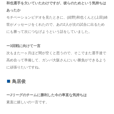
和也選手を欠いていたわけですが、彼らのためという気持ちは
あったか
モチベーションビデオを見たときに、(紺野)和也くんと(上田)綺
世がメッセージをくれたので、あの2人が次の試合に出るため
にも勝って次につなげようという話をしていました。
ー3回戦に向けて一言
次もまた一ヶ月ほど間が空くと思うので、そこでまた選手達で
高め合って準備して、ガンバ大阪さんにいい勝負ができるよう
に頑張りたいですね。
鳥居俊
ーJリーグのチームに勝利した今の率直な気持ちは
素直に嬉しいの一言です。