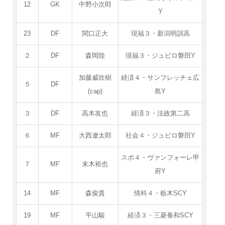
12
GK
中野小次郎
Y
23
DF
関口正大
現福３・新潟明訓高
２
DF
森岡陸
現福３・ジュビロ磐田Y
加藤威吹樹
経済４・サンフレッチェ広
５
DF
(cap)
島Y
３
DF
高木友也
経済３・法政第二高
６
MF
大西遼太郎
社会４・ジュビロ磐田Y
スポ４・ヴァンフォーレ甲
７
MF
末木裕也
府Y
14
MF
森俊貴
情科４・栃木SCY
19
MF
平山駿
経済３・三菱養和SCY