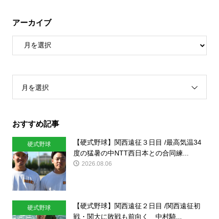
アーカイブ
月を選択
おすすめ記事
【硬式野球】関西遠征３日目 /最高気温34
硬式野球
度の猛暑の中NTT西日本との合同練...
2026.08.06
【硬式野球】関西遠征２日目 /関西遠征初
硬式野球
戦・関大に敗戦も前向く 中村騎...