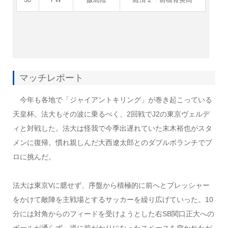
マッチレポート
今年も各地で「ジャイアントキリング」が巻き起こっている
天皇杯。法大もその波に乗るべく、2回戦でJ2の東京ヴェルデ
ィと対戦した。法大は怪我で今季出遅れていた末木裕也がスタ
メンに復帰。慣れ親しんだ大西遼太郎とのダブルボランチでプ
ロに挑んだ。
法大は東京Vに臆せず、序盤から積極的に前へとプレッシャー
をかけて敵陣を主戦場とするサッカーを繰り広げていった。10
分には対角からのフィードを受けようとした右SB関口正大への
ボールが通らず、逆に前がかりになったスペースを突かれたが