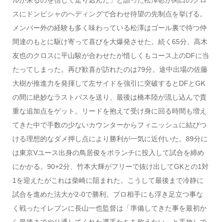
スにドンピシャのヘディングで合わせ待望の先制点を挙げる。
メンバー外の経験も多く味わっている松澤はゴール裏で待つ仲
間達のもとに駆け寄って喜びを大爆発させた。続く65分、高木
友也のクロスに平山駿が合わせたが惜しくもコース上のDFに当
たってしまった。再び歓喜が訪れたのは79分。途中出場の佐藤
大樹が推進力を発揮して左サイドを強引に突破するとDFとGK
の間に絶妙なラストパスを送り、最後は橋本陸が流し込んで貴
重な追加点をゲット。リードを抱えて受け身に回る時間も増え
てきた中で手数の少ないカウンターからフィニッシュに結びつ
ける理想的なダメ押し点により勝利が一気に近付いた。89分に
は東京Vユース出身の鳥居俊をボランチに投入して試合を締め
にかかる。90+2分、竹本大輝がフリーで抜け出してGKとの1対
1を迎えたがこれは柴崎に阻まれた。こうして最後まで冷静に
試合を進めた法大が2-0で勝利。プロ相手にも浮き足立つ事な
く戦ったイレブンに長山一也監督は「準備してきた事を最初か
ら最後までやり通してくれた選手たちを称えたい」と手放しで