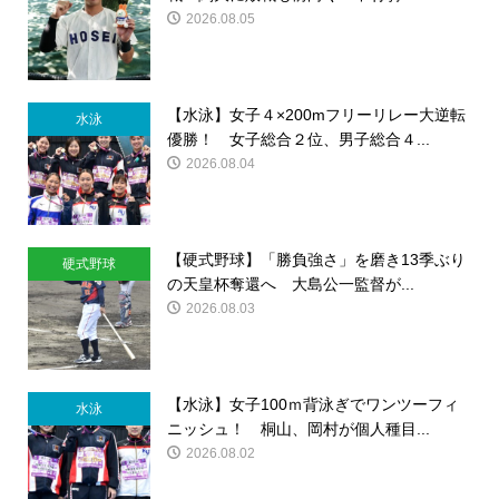
2026.08.05
【水泳】女子４×200mフリーリレー大逆転
水泳
優勝！ 女子総合２位、男子総合４...
2026.08.04
【硬式野球】「勝負強さ」を磨き13季ぶり
硬式野球
の天皇杯奪還へ 大島公一監督が...
2026.08.03
【水泳】女子100ｍ背泳ぎでワンツーフィ
水泳
ニッシュ！ 桐山、岡村が個人種目...
2026.08.02