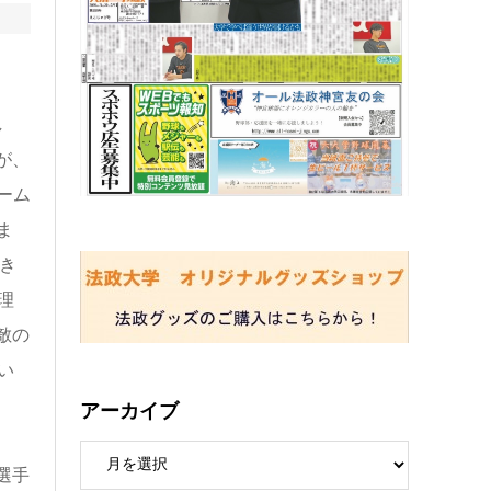
し
が、
ーム
ま
き
理
敵の
い
アーカイブ
選手