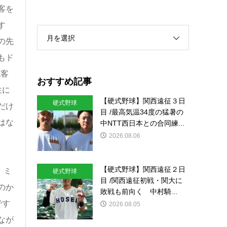
客を
す
月を選択
の先
もド
観客
おすすめ記事
生に
【硬式野球】関西遠征３日
硬式野球
だけ
目 /最高気温34度の猛暑の
はな
中NTT西日本との合同練...
2026.08.06
【硬式野球】関西遠征２日
。ミ
硬式野球
目 /関西遠征初戦・関大に
のか
敗戦も前向く 中村騎...
です
2026.08.05
なが