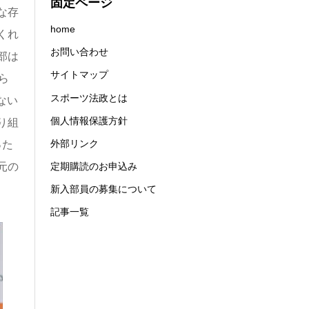
固定ページ
な存
home
くれ
お問い合わせ
部は
サイトマップ
ら
スポーツ法政とは
ない
個人情報保護方針
り組
外部リンク
った
定期購読のお申込み
元の
新入部員の募集について
記事一覧