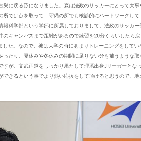
古巣に戻る形になりました。森は法政のサッカーにとって大事
の所では点を取って、守備の所でも検診的にハードワークして
情報科学部という学部に所属しておりまして、法政のサッカー
井のキャンパスまで距離があるので練習を20分くらいしたら戻
りました。なので、彼は大学の時にあまりトレーニングをしてい
やったり、夏休みや冬休みの期間に足りない分を補うような取
ですが、文武両道をしっかり果たして理系出身Jリーガーとな
ができるという事でより熱い応援をして頂けると思うので、地