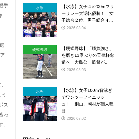
選手
【水泳】女子４×200mフリ
水泳
ーリレー大逆転優勝！ 女
ま
子総合２位、男子総合４...
2026.08.04
選
【硬式野球】「勝負強さ」
硬式野球
ア
を磨き13季ぶりの天皇杯奪
還へ 大島公一監督が...
2026.08.03
て、
【水泳】女子100ｍ背泳ぎ
水泳
よう
でワンツーフィニッシ
ュ！ 桐山、岡村が個人種
ポス
目...
慕わ
2026.08.02
す。