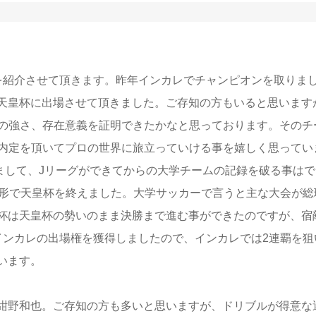
紹介させて頂きます。昨年インカレでチャンピオンを取りま
天皇杯に出場させて頂きました。ご存知の方もいると思います
ーの強さ、存在意義を証明できたかなと思っております。そのチ
に内定を頂いてプロの世界に旅立っていける事を嬉しく思ってい
けまして、Jリーグができてからの大学チームの記録を破る事はで
う形で天皇杯を終えました。大学サッカーで言うと主な大会が総
杯は天皇杯の勢いのまま決勝まで進む事ができたのですが、宿
インカレの出場権を獲得しましたので、インカレでは2連覇を狙
います。
紺野和也。ご存知の方も多いと思いますが、ドリブルが得意な