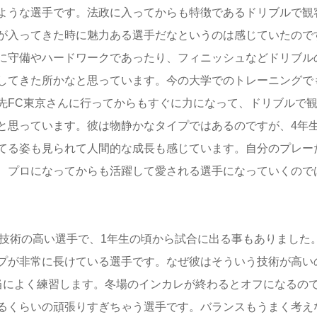
ような選手です。法政に入ってからも特徴であるドリブルで観
が入ってきた時に魅力ある選手だなというのは感じていたので
に守備やハードワークであったり、フィニッシュなどドリブル
してきた所かなと思っています。今の大学でのトレーニングで
先FC東京さんに行ってからもすぐに力になって、ドリブルで
と思っています。彼は物静かなタイプではあるのですが、4年
てる姿も見られて人間的な成長も感じています。自分のプレー
、プロになってからも活躍して愛される選手になっていくので
て技術の高い選手で、1年生の頃から試合に出る事もありました
プが非常に長けている選手です。なぜ彼はそういう技術が高い
当によく練習します。冬場のインカレが終わるとオフになるの
るくらいの頑張りすぎちゃう選手です。バランスもうまく考え