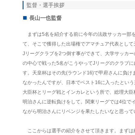
監督・選手挨拶
長山一也監督
まずは5名を紹介する前に今年の法政サッカー部を
て、そこで獲得した出場権でアマチュア代表として
Jリーグクラブを2つ倒す事ができて、大学サッカ
の中心で戦った5名がこうやってJリーグのクラブ
す。天皇杯はその先(ラウンド16)で甲府さんに負
なかったんですが、日本でベスト16に入ったとい
大臣杯とリーグ戦とインカレという所で、総理大臣
明治さんに逆転負けをして。関東リーグでは4位で
ながら明治さんにリベンジを果たしたいなと思って
ここからは選手の紹介をさせて頂きます。まずは