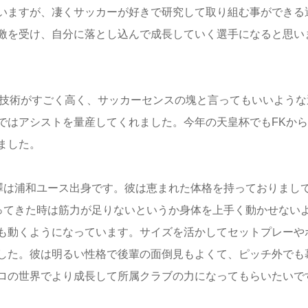
いますが、凄くサッカーが好きで研究して取り組む事ができる
激を受け、自分に落とし込んで成長していく選手になると思い
も技術がすごく高く、サッカーセンスの塊と言ってもいいような
ではアシストを量産してくれました。今年の天皇杯でもFKから
ました。
澤は浦和ユース出身です。彼は恵まれた体格を持っておりまし
)入ってきた時は筋力が足りないというか身体を上手く動かせない
も動くようになっています。サイズを活かしてセットプレーや
した。彼は明るい性格で後輩の面倒見もよくて、ピッチ外でも
ロの世界でより成長して所属クラブの力になってもらいたいで