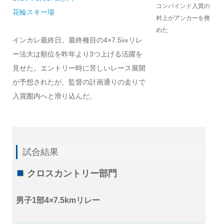
コンバインド入賞の
花輪スキー場
村上がアンカーを務
めた
インカレ最終日。最終種目の4×7.5㎞リレ
ー法大は順位を昨年より3つ上げる活躍を
見せた。エントリー時に苦しいレース展開
が予想されたが、監督の計画通りの走りで
入賞圏内へと滑り込んだ。
試合結果
クロスカントリー部門
男子1部4×7.5kmリレー