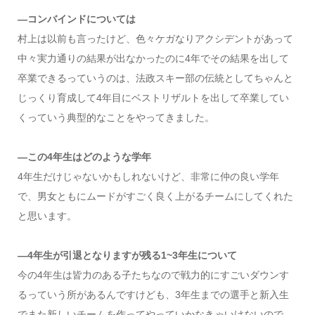
―コンバインドについては
村上は以前も言ったけど、色々ケガなりアクシデントがあって
中々実力通りの結果が出なかったのに4年でその結果を出して
卒業できるっていうのは、法政スキー部の伝統としてちゃんと
じっくり育成して4年目にベストリザルトを出して卒業してい
くっていう典型的なことをやってきました。
―この4年生はどのような学年
4年生だけじゃないかもしれないけど、非常に仲の良い学年
で、男女ともにムードがすごく良く上がるチームにしてくれた
と思います。
―4年生が引退となりますが残る1~3年生について
今の4年生は皆力のある子たちなので戦力的にすごいダウンす
るっていう所があるんですけども、3年生までの選手と新入生
でまた新しいチームを作ってやっていかなきゃいけないので、