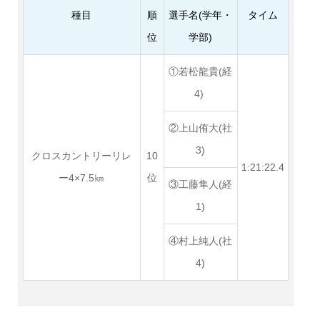
種目
順
選手名(学年・
タイム
位
学部)
①
若松龍貴(経
4)
②上山侑大(社
3)
クロスカントリーリレ
10
1:21:22.4
ー4×7.5㎞
位
③工藤隼人(経
1)
④村上純人(社
4)