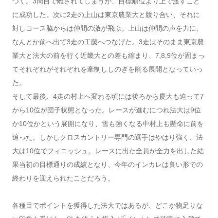
つく。3周目で離されてしまうが、目標順位より上で渡すこと
に成功した。次に2走の上山は東京農業大と競り合い、それに
対しコース脇からは仲間の激が飛ぶ。上山は仲間の声を力に、
なんとか前へ出て3走の工藤へつなげた。3走はそのまま東京農
業大と法大の前を行く近畿大との差も縮まり、7,8,9位が固まっ
てそれぞれがそれぞれを牽制ししのぎを削る展開となっていっ
た。
そして最後、4走の村上へ変わる頃には後ろから慶大も迫って7
から10位が団子状態となった。レースが進むにつれ法大は9位
か10位かという展開になり、雪も強くなる中村上も懸命に前を
追った。しかしクロスカントリー専門の選手はやはり強く、法
大は10位でフィニッシュ。レースに出た全員が全力を出した結
果当初の目標通りの成績となり、今年のインカレは良い形での
終わりを迎えられたことだろう。
各種目でポイントを獲得した法大ではあるが、どこか物足りな