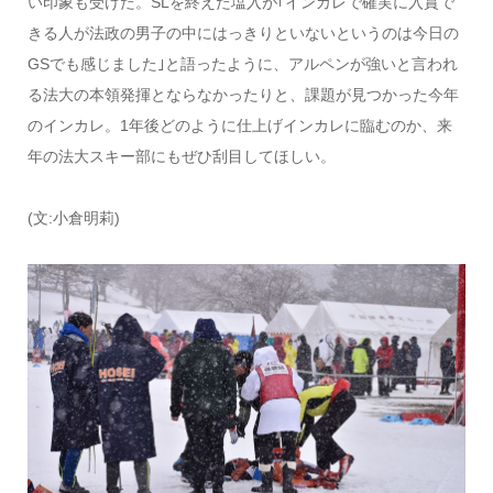
い印象も受けた。SLを終えた塩入が｢インカレで確実に入賞で
きる人が法政の男子の中にはっきりといないというのは今日の
GSでも感じました｣と語ったように、アルペンが強いと言われ
る法大の本領発揮とならなかったりと、課題が見つかった今年
のインカレ。1年後どのように仕上げインカレに臨むのか、来
年の法大スキー部にもぜひ刮目してほしい。
(文:小倉明莉)