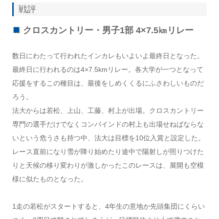
戦評
クロスカントリー・男子1部 4×7.5㎞リレー
数日にわたって行われたインカレもいよいよ最終日となった。
最終日に行われるのは4×7.5kmリレー。各大学が一つとなって
応援をするこの種目は、最後をしめくくるにふさわしいものだ
ろう。
法大からは若松、上山、工藤、村上が出場。クロスカントリー
専門の選手だけでなくコンバインドの村上も出場せねばならな
いという危うさも持つ中、法大は目標を10位入賞と設定した。
レース直前になり雪が降り始めたり途中で陽射しが照りつけた
りと天候の移り変わりが激しかったこのレースは、展開も空模
様に似たものとなった。
1走の若松がスタートすると、4年生の意地か先頭集団にくらい