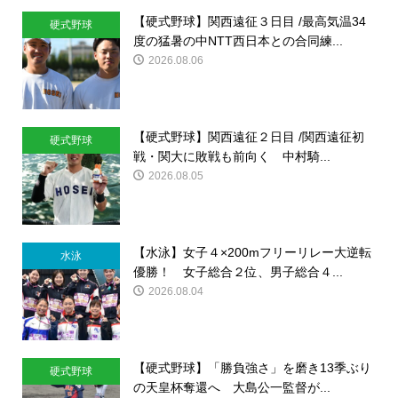
【硬式野球】関西遠征３日目 /最高気温34
硬式野球
度の猛暑の中NTT西日本との合同練...
2026.08.06
【硬式野球】関西遠征２日目 /関西遠征初
硬式野球
戦・関大に敗戦も前向く 中村騎...
2026.08.05
【水泳】女子４×200mフリーリレー大逆転
水泳
優勝！ 女子総合２位、男子総合４...
2026.08.04
【硬式野球】「勝負強さ」を磨き13季ぶり
硬式野球
の天皇杯奪還へ 大島公一監督が...