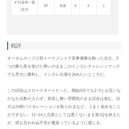
＃51金本一真
SF
光泉
6
3
1
(文3)
戦評
オータムカップ２部トーナメントで見事優勝を飾った法大。3
つの勝ち星を挙げた勢いのままこのインカレチャレンジマッチ
でも早大に勝利し、インカレ出場を決めたいところだ。
この試合はスロースタートだった。開始3分でも2ｰ3とお互いな
かなか点数が入らず、形容し難い雰囲気のまま試合は進む。法
大は24秒バイオレーションを取られるなど、うまく攻めること
ができない。11ｰ14と点差としては悪くないまま第1Qを終えた
が、得も言われぬ不安が蔓延っているように感じる。