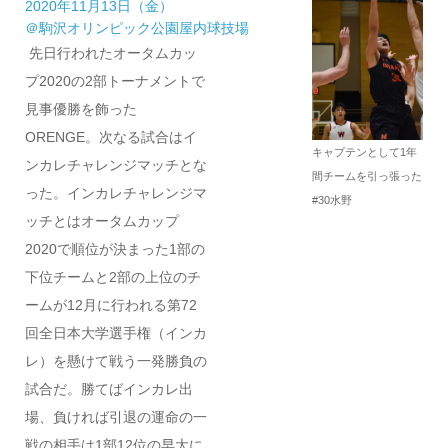
2020年11月13日（金）
＠駒沢オリンピック公園屋内球技場
先日行われたオータムカッ
プ2020の2部トーナメントで
見事優勝を飾った
ORENGE。次なる試合はイ
キャプテンとして1年
ンカレチャレンジマッチとな
間チームを引っ張った
った。インカレチャレンジマ
#30水野
ッチとはオータムカップ
2020で順位が決まった1部の
下位チームと2部の上位のチ
ームが12月に行われる第72
回全日本大学選手権（インカ
レ）を懸けて戦う一発勝負の
試合だ。勝てばインカレ出
場、負ければ引退の運命の一
戦の相手は1部12位の早大に