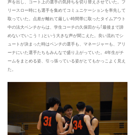
声を出し、コート上の選手の気持ちを切り替えさせていた。フ
リースロー時にも選手を集めてコミュニケーションを率先して
取っていた。点差が離れて厳しい時間帯に取ったタイムアウト
中の法大ベンチからは、学生コーチの久保田から｢最後まで諦
めないでいこう！｣という大きな声が聞こえた。良い流れでシ
ュートが決まった時はベンチの選手も、マネージャーも、アリ
ーナにいた選手たちもみんなで盛り上がっていた。4年生がチ
ームをまとめる姿、引っ張っている姿がとてもかっこよく見え
た。