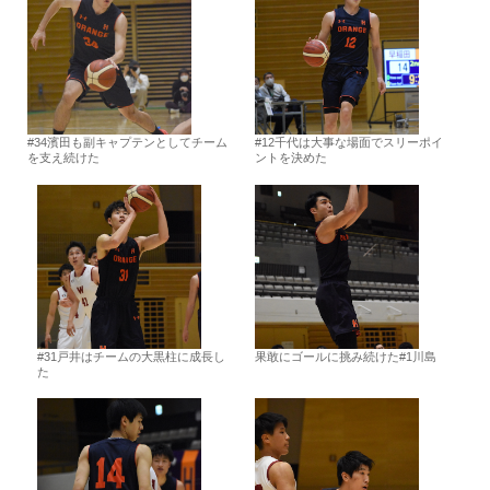
#34濱田も副キャプテンとしてチーム
#12千代は大事な場面でスリーポイ
を支え続けた
ントを決めた
#31戸井はチームの大黒柱に成長し
果敢にゴールに挑み続けた#1川島
た