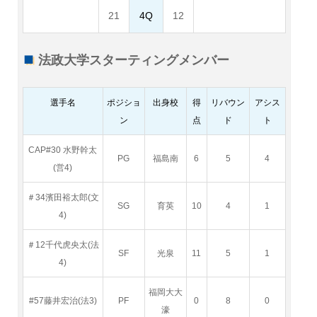
21
4Q
12
法政大学スターティングメンバー
選手名
ポジショ
出身校
得
リバウン
アシス
ン
点
ド
ト
CAP#30 水野幹太
PG
福島南
6
5
4
(営4)
＃34濱田裕太郎(文
SG
育英
10
4
1
4)
＃12千代虎央太(法
SF
光泉
11
5
1
4)
福岡大大
#57藤井宏治(法3)
PF
0
8
0
濠