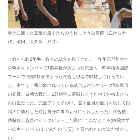
専大に勝った直後の選手たちのうれしそうな表情（左から千
代、濱田、大久保、戸井）
それから約2年半。数々の試合を観てきた。一昨年江戸川大学
の駒木キャンパスで1部昇格が決まった試合も、昨年横浜国際
プールで2部降格が決まった試合も現地で取材しに行ってい
た。中でも一番印象に残っている試合は昨年のリーグ戦2巡目
の初戦、白鷗大戦だ。1部相手に苦戦してきた中での格上から
の白星だった。完全アウェイの中、選手全員が全力を出して白
鴎大に勝利した時は自分の事のようにうれしかった。試合後、
佐藤俊二監督にインタビューした際に｢こんなところ(白鷗大学
小山キャンパス)まで来たの？(笑)｣と言われたのがまた懐かし
い。