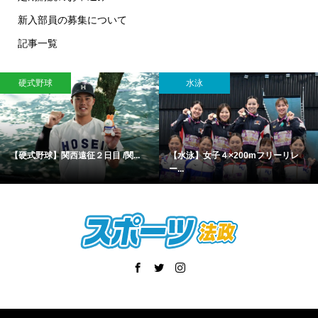
新入部員の募集について
記事一覧
硬式野球
水泳
【硬式野球】関西遠征２日目 /関...
【水泳】女子４×200mフリーリレ
ー...