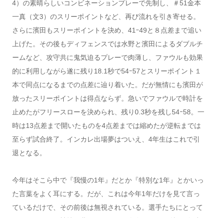
4）の素晴らしいコンビネーションプレーで先制し、＃51金本
一真（文3）のスリーポイントなど、再び流れを引き寄せる。
さらに濱田もスリーポイントを決め、41ｰ49と８点差まで追い
上げた。その後もディフェンスでは水野と濱田によるダブルチ
ームなど、攻守共に鬼気迫るプレーで肉薄し、ファウルも効果
的に利用しながら遂に残り18.1秒で54ｰ57とスリーポイント１
本で同点になるまでの点差に辿り着いた。だが無情にも濱田が
放ったスリーポイントは得点ならず。急いでファウルで時計を
止めたがフリースローを決められ、残り0.3秒を残し54ｰ58。一
時は13点差まで開いたものを4点差までは縮めたが逆転までは
至らず試合終了。インカレ出場夢はついえ、4年生はこれで引
退となる。
今年はそこら中で『我慢の1年』だとか『特別な1年』とかいっ
た言葉をよく耳にする。だが、これは今年1年だけを見て言っ
ているだけで、その前後は無視されている。選手たちにとって