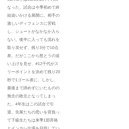
なった。試合は今季初めて終
始追いかける展開に。相手の
激しいディフェンスに苦戦
し、シュートがなかなか入ら
ない。後半に入っても流れを
取り戻せず、残り3分で10点
差。だがここから怒とうの追
い上げを見せ、#12千代がス
リーポイントを決めて残り20
秒で1ゴール差に。しかし、
最後まで諦めずにいたものの
無念の敗北となってしまっ
た。4年生はこの試合で引
退。先輩たちの思いを背負っ
て下級生たちは来季1部昇格
とインカレ出場を目指してい