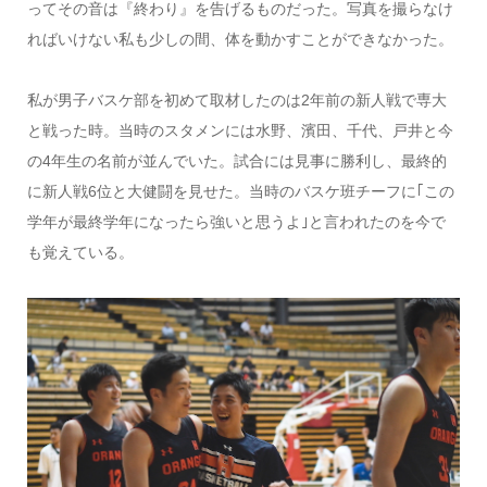
ってその音は『終わり』を告げるものだった。写真を撮らなけ
ればいけない私も少しの間、体を動かすことができなかった。
私が男子バスケ部を初めて取材したのは2年前の新人戦で専大
と戦った時。当時のスタメンには水野、濱田、千代、戸井と今
の4年生の名前が並んでいた。試合には見事に勝利し、最終的
に新人戦6位と大健闘を見せた。当時のバスケ班チーフに｢この
学年が最終学年になったら強いと思うよ｣と言われたのを今で
も覚えている。