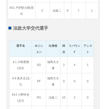
#31 戸井堅士朗(営
C
法政二
9
7
1
4)
法政大学交代選手
選手名
ポジシ
出身校
得
リバウン
アシス
ョン
点
ド
ト
＃1 川島聖那
福岡大大
SG
2
4
1
(法3)
濠
＃9 黒木丈(法
福岡大大
PF
0
0
0
1)
濠
#14 小野怜史
PG
法政二
10
3
0
(文3)