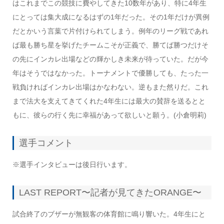
はこれまでこの競技に費やしてきた10数年があり、特に4年生
にとっては集大成になるはずの1年だった。その1年だけが異例
だとかいう言葉で片付けられてしまう。例年のリーグ戦であれ
ば最も勝ち星を挙げたチームこそが正義で、勝てば勝つだけそ
の先にインカレ出場などの輝かしき未来が待っていた。だが今
年はそうではなかった。トーナメントで優勝しても、たった一
戦負ければインカレ出場はかなわない。逆もまた然りだ。これ
まで法大を支えてきてくれた4年生には最大の賛辞を送るとと
もに、彼らの行く先に幸福があって欲しいと願う。(小倉明莉)
選手コメント
※選手インタビューは後日行います。
LAST REPORT〜記者が見てきたORANGE〜
試合終了のブザーが無観客の体育館に鳴り響いた。4年生にと