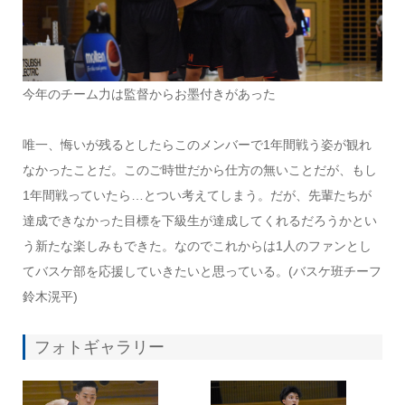
今年のチーム力は監督からお墨付きがあった
唯一、悔いが残るとしたらこのメンバーで1年間戦う姿が観れ
なかったことだ。このご時世だから仕方の無いことだが、もし
1年間戦っていたら…とつい考えてしまう。だが、先輩たちが
達成できなかった目標を下級生が達成してくれるだろうかとい
う新たな楽しみもできた。なのでこれからは1人のファンとし
てバスケ部を応援していきたいと思っている。(バスケ班チーフ
鈴木滉平)
フォトギャラリー