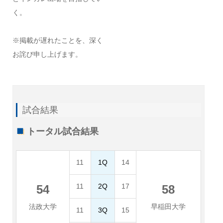
く。
※掲載が遅れたことを、深く
お詫び申し上げます。
試合結果
トータル試合結果
11
1Q
14
11
2Q
17
54
58
法政大学
早稲田大学
11
3Q
15