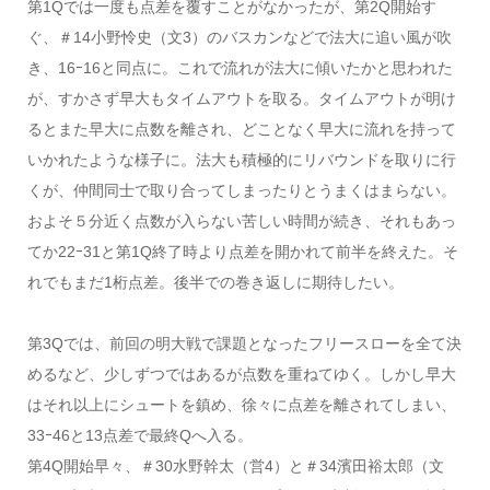
第1Qでは一度も点差を覆すことがなかったが、第2Q開始す
ぐ、＃14小野怜史（文3）のバスカンなどで法大に追い風が吹
き、16ｰ16と同点に。これで流れが法大に傾いたかと思われた
が、すかさず早大もタイムアウトを取る。タイムアウトが明け
るとまた早大に点数を離され、どことなく早大に流れを持って
いかれたような様子に。法大も積極的にリバウンドを取りに行
くが、仲間同士で取り合ってしまったりとうまくはまらない。
およそ５分近く点数が入らない苦しい時間が続き、それもあっ
てか22ｰ31と第1Q終了時より点差を開かれて前半を終えた。そ
れでもまだ1桁点差。後半での巻き返しに期待したい。
第3Qでは、前回の明大戦で課題となったフリースローを全て決
めるなど、少しずつではあるが点数を重ねてゆく。しかし早大
はそれ以上にシュートを鎮め、徐々に点差を離されてしまい、
33ｰ46と13点差で最終Qへ入る。
第4Q開始早々、＃30水野幹太（営4）と＃34濱田裕太郎（文