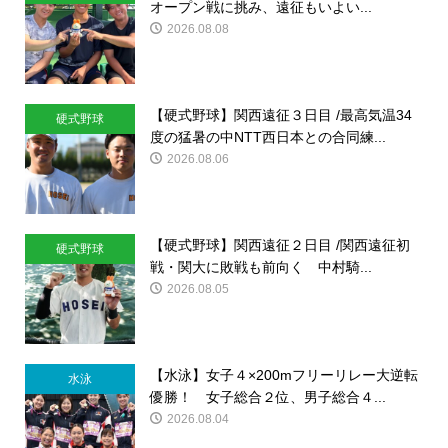
オープン戦に挑み、遠征もいよい...
2026.08.08
【硬式野球】関西遠征３日目 /最高気温34
硬式野球
度の猛暑の中NTT西日本との合同練...
2026.08.06
【硬式野球】関西遠征２日目 /関西遠征初
硬式野球
戦・関大に敗戦も前向く 中村騎...
2026.08.05
【水泳】女子４×200mフリーリレー大逆転
水泳
優勝！ 女子総合２位、男子総合４...
2026.08.04