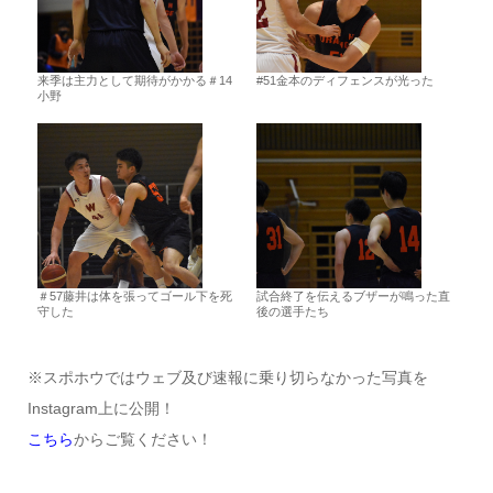
来季は主力として期待がかかる＃14
#51金本のディフェンスが光った
小野
＃57藤井は体を張ってゴール下を死
試合終了を伝えるブザーが鳴った直
守した
後の選手たち
※スポホウではウェブ及び速報に乗り切らなかった写真を
Instagram上に公開！
こちら
からご覧ください！