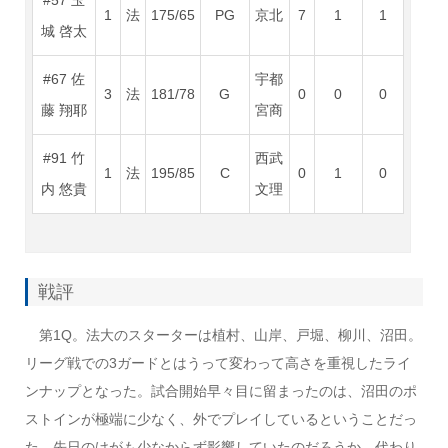
1
法
175/65
PG
京北
7
1
1
城 啓太
#67 佐
宇都
3
法
181/78
G
0
0
0
藤 翔耶
宮商
#91 竹
西武
1
法
195/85
C
0
1
0
内 悠貴
文理
戦評
第1Q。法大のスターターは植村、山岸、戸堀、柳川、沼田。
リーグ戦での3ガードとはうって変わって高さを重視したライ
ンナップとなった。試合開始早々目に留まったのは、沼田のポ
ストインが極端に少なく、外でプレイしているということだっ
た。先日のけがも少なからず影響していたのだろうか。代わり