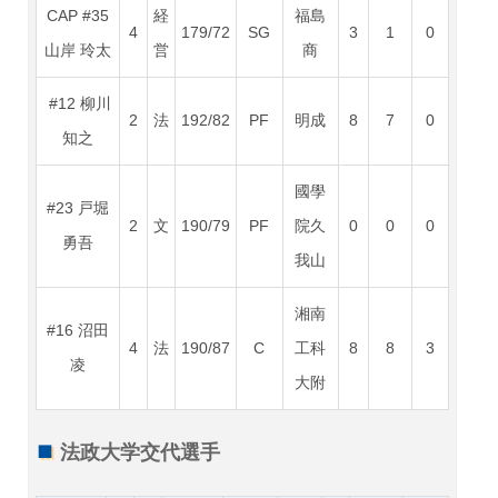
CAP #35
経
福島
4
179/72
SG
3
1
0
山岸 玲太
営
商
#12 柳川
2
法
192/82
PF
明成
8
7
0
知之
國學
#23 戸堀
2
文
190/79
PF
院久
0
0
0
勇吾
我山
湘南
#16 沼田
4
法
190/87
C
工科
8
8
3
凌
大附
法政大学交代選手