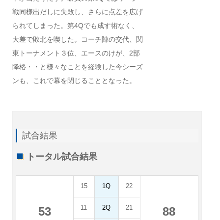
戦同様出だしに失敗し、さらに点差を広げ
られてしまった。第4Qでも成す術なく、
大差で敗北を喫した。コーチ陣の交代、関
東トーナメント３位、エースのけが、2部
降格・・と様々なことを経験した今シーズ
ンも、これで幕を閉じることとなった。
試合結果
トータル試合結果
15
1Q
22
11
2Q
21
53
88