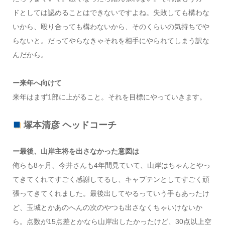
ドとしては認めることはできないですよね。失敗しても構わな
いから、殴り合っても構わないから、そのくらいの気持ちでや
らないと。だってやらなきゃそれを相手にやられてしまう訳な
んだから。
ー来年へ向けて
来年はまず1部に上がること。それを目標にやっていきます。
塚本清彦 ヘッドコーチ
ー最後、山岸主将を出さなかった意図は
俺らも8ヶ月、今井さんも4年間見ていて、山岸はちゃんとやっ
てきてくれてすごく感謝してるし、キャプテンとしてすごく頑
張ってきてくれました。最後出してやるっていう手もあったけ
ど、玉城とかあのへんの次のやつも出さなくちゃいけないか
ら。点数が15点差とかなら山岸出したかったけど、30点以上空