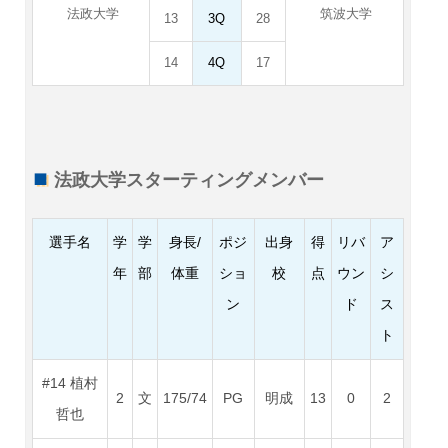
法政大学
筑波大学
13
3Q
28
14
4Q
17
法政大学スターティングメンバー
選手名
学
学
身長/
ポジ
出身
得
リバ
ア
年
部
体重
ショ
校
点
ウン
シ
ン
ド
ス
ト
#14 植村
2
文
175/74
PG
明成
13
0
2
哲也