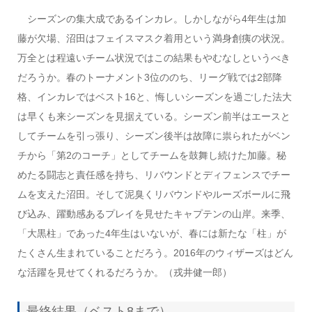
シーズンの集大成であるインカレ。しかしながら4年生は加
藤が欠場、沼田はフェイスマスク着用という満身創痍の状況。
万全とは程遠いチーム状況ではこの結果もやむなしというべき
だろうか。春のトーナメント3位ののち、リーグ戦では2部降
格、インカレではベスト16と、悔しいシーズンを過ごした法大
は早くも来シーズンを見据えている。シーズン前半はエースと
してチームを引っ張り、シーズン後半は故障に祟られたがベン
チから「第2のコーチ」としてチームを鼓舞し続けた加藤。秘
めたる闘志と責任感を持ち、リバウンドとディフェンスでチー
ムを支えた沼田。そして泥臭くリバウンドやルーズボールに飛
び込み、躍動感あるプレイを見せたキャプテンの山岸。来季、
「大黒柱」であった4年生はいないが、春には新たな「柱」が
たくさん生まれていることだろう。2016年のウィザーズはどん
な活躍を見せてくれるだろうか。（戎井健一郎）
最終結果（ベスト8まで）