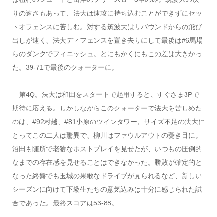
りの速さもあって、法大は速攻に持ち込むことができずにセッ
トオフェンスに苦しむ。対する筑波大はリバウンドからの飛び
出しが速く、法大ディフェンスを置き去りにして最後は#6馬場
らのダンクでフィニッシュ。とにもかくにもこの差は大きかっ
た。39-71で最後のクォーターに。
第4Q。法大は和田をスタートで起用すると、すぐさま3Pで
期待に応える。しかしながらこのクォーターで法大を苦しめた
のは、#92村越、#81小原のツインタワー。サイズ不足の法大に
とってこの二人は驚異で、柳川はファウルアウトの憂き目に。
沼田も随所で老獪なポストプレイを見せたが、いつもの圧倒的
なまでの存在感を見せることはできなかった。勝敗が確定的と
なった終盤でも玉城の果敢なドライブが見られるなど、新しい
シーズンに向けて下級生たちの意気込みは十分に感じられた試
合であった。最終スコアは53-88。