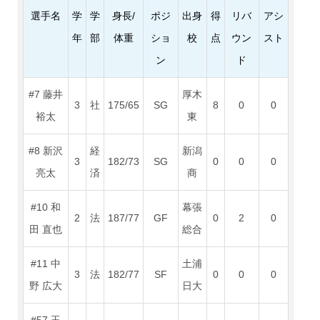
選手名
学
学
身長/
ポジ
出身
得
リバ
アシ
年
部
体重
ショ
校
点
ウン
スト
ン
ド
#7 藤井
厚木
3
社
175/65
SG
8
0
0
裕太
東
#8 新沢
経
新潟
3
182/73
SG
0
0
0
亮太
済
商
#10 和
幕張
2
法
187/77
GF
0
2
0
田 直也
総合
#11 中
土浦
3
法
182/77
SF
0
0
0
野 広大
日大
#57 玉