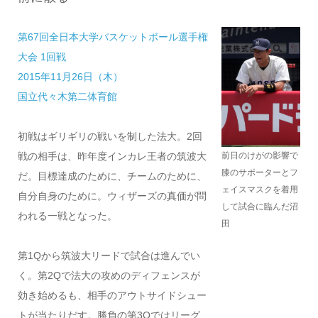
第67回全日本大学バスケットボール選手権
大会 1回戦
2015年11月26日（木）
国立代々木第二体育館
初戦はギリギリの戦いを制した法大。2回
前日のけがの影響で
戦の相手は、昨年度インカレ王者の筑波大
膝のサポーターとフ
だ。目標達成のために、チームのために、
ェイスマスクを着用
自分自身のために。ウィザーズの真価が問
して試合に臨んだ沼
われる一戦となった。
田
第1Qから筑波大リードで試合は進んでい
く。第2Qで法大の攻めのディフェンスが
効き始めるも、相手のアウトサイドシュー
トが当たりだす。勝負の第3Qではリーグ