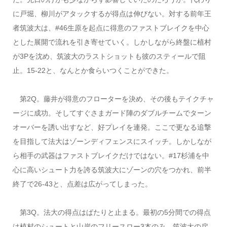
に戸堀、柳川がアタックするが得点は伸びない。対する前年王
者筑波大は、#46生原を起点に得意のファストブレイクを中心
とした展開で流れを引き寄せていく。しかしながら終盤に植村
が3Pを沈め、筑波大のラストショットも彼のスティールで阻
止。15-22と、なんとか食らいつくことができた。
第2Q。藤井が得意のフローターを決め、その後もテイクチャ
ージに成功。そしてすぐさまガード陣のダブルチームでターン
オーバーを誘い出すなど、好プレイを連発。ここで更なる追撃
を目指して法大はゾーンディフェンスにスイッチ。しかしなが
ら相手の武器はファストブレイクだけではない。#17杉浦を中
心に高いシュート力を誇る筑波大にゾーンの穴をつかれ、前半
終了で26-43と、点差は広がってしまった。
第3Q。法大の得点はぱたりと止まる。最初の5分間での得点
は植村のシュートと山岸のフリースロー3本のみ。筑波大の戻