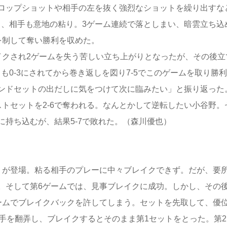
ロップショットや相手の左を抜く強烈なショットを繰り出すな
し、相手も意地の粘り。3ゲーム連続で落としまい、暗雲立ち込
を制して奪い勝利を収めた。
クされ2ゲームを失う苦しい立ち上がりとなったが、その後立
も0-3にされてから巻き返しを図り7-5でこのゲームを取り勝
ンドセットの出だしに気をつけて次に臨みたい」と振り返った
トセットを2-6で奪われる。なんとかして逆転したい小谷野。
持ち込むが、結果5-7で敗れた。（森川優也）
が登場。粘る相手のプレーに中々ブレイクできず。だが、要
。そして第6ゲームでは、見事ブレイクに成功。しかし、その
ームでブレイクバックを許してしまう。セットを先取して、優
手を翻弄し、ブレイクするとそのまま第1セットをとった。第2