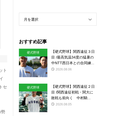
月を選択
おすすめ記事
【硬式野球】関西遠征３日
硬式野球
目 /最高気温34度の猛暑の
中NTT西日本との合同練...
2026.08.06
ット
イ
【硬式野球】関西遠征２日
トセ
硬式野球
目 /関西遠征初戦・関大に
敗戦も前向く 中村騎...
2026.08.05
の勢