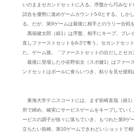
いのままセカンドセットに入る。序盤から巧みなド
試合を優勢に進めゲームカウント5-0とする。しか
る。だが、第9ゲームは最後に相手とのラリー合戦
萬福健太郎（経1）は序盤、相手にキープ、ブレイ
直しファーストセットを6-3で奪う。セカンドセット
た。ゲーム後、「ファーストセットの出だしとセカ
最後に登場した小谷野佑太（スポ健1）はファース
ンドセットはボールに食らいつき、粘りを見せ接戦に
東海大学テニスコートには、まず前崎直哉（経1）
所で締め、確実にサービスゲームをキープしていく
ービスの調子が徐々に落ちていき、もつれた第9ゲ
立ちたい前崎。第10ゲームできわどいショットで相