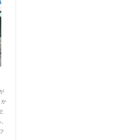
が
とか
と
る。
フ