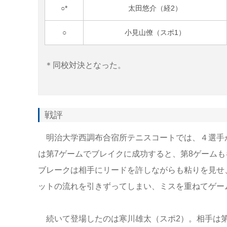
○*
太田悠介（経2）
○
小見山僚（スポ1）
＊同校対決となった。
戦評
明治大学西調布合宿所テニスコートでは、４選手
は第7ゲームでブレイクに成功すると、第8ゲーム
ブレークは相手にリードを許しながらも粘りを見せ
ットの流れを引きずってしまい、ミスを重ねてゲー
続いて登場したのは寒川雄太（スポ2）。相手は第