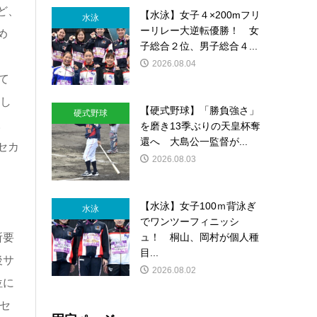
ど、
【水泳】女子４×200mフリ
水泳
ーリレー大逆転優勝！ 女
め
子総合２位、男子総合４...
2026.08.04
て
利し
【硬式野球】「勝負強さ」
硬式野球
。
を磨き13季ぶりの天皇杯奪
還へ 大島公一監督が...
セカ
2026.08.03
【水泳】女子100ｍ背泳ぎ
水泳
でワンツーフィニッシ
ュ！ 桐山、岡村が個人種
所要
目...
後サ
2026.08.02
位に
セ