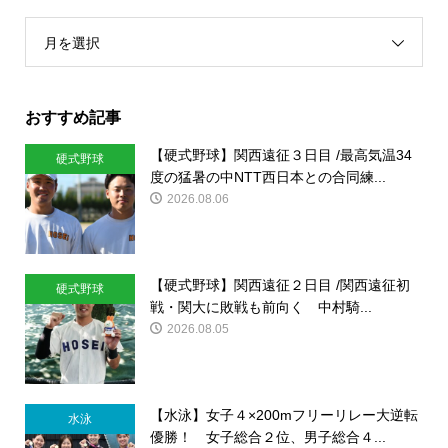
月を選択
おすすめ記事
【硬式野球】関西遠征３日目 /最高気温34
硬式野球
度の猛暑の中NTT西日本との合同練...
2026.08.06
【硬式野球】関西遠征２日目 /関西遠征初
硬式野球
戦・関大に敗戦も前向く 中村騎...
2026.08.05
【水泳】女子４×200mフリーリレー大逆転
水泳
優勝！ 女子総合２位、男子総合４...