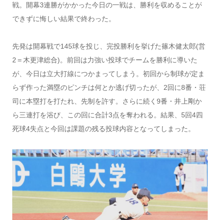
戦。開幕3連勝がかかった今日の一戦は、勝利を収めることが
できずに悔しい結果で終わった。
先発は開幕戦で145球を投じ、完投勝利を挙げた篠木健太郎(営
2＝木更津総合)。前回は力強い投球でチームを勝利に導いた
が、今日は立大打線につかまってしまう。初回から制球が定ま
らず作った満塁のピンチは何とか逃げ切ったが、2回に8番・荘
司に本塁打を打たれ、先制を許す。さらに続く9番・井上剛か
ら三連打を浴び、この回に合計3点を奪われる。結果、5回4四
死球4失点と今回は課題の残る投球内容となってしまった。