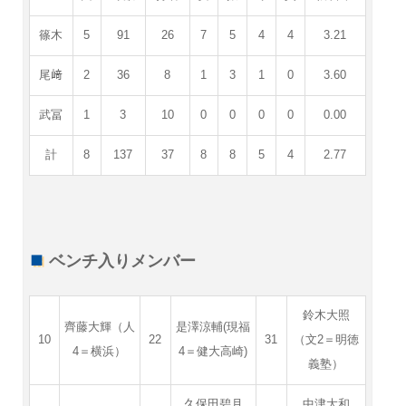
篠木
5
91
26
7
5
4
4
3.21
尾﨑
2
36
8
1
3
1
0
3.60
武冨
1
3
10
0
0
0
0
0.00
計
8
137
37
8
8
5
4
2.77
ベンチ入りメンバー
鈴木大照
齊藤大輝（人
是澤涼輔(現福
10
22
31
（文2＝明徳
4＝横浜）
4＝健大高崎)
義塾）
久保田碧月
中津大和