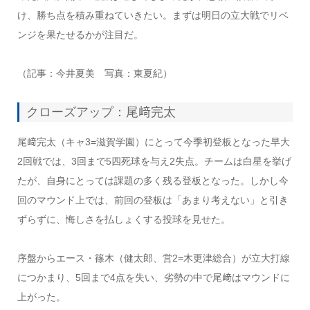
け、勝ち点を積み重ねていきたい。まずは明日の立大戦でリベ
ンジを果たせるかが注目だ。
（記事：今井夏美 写真：東夏紀）
クローズアップ：尾﨑完太
尾﨑完太（キャ3=滋賀学園）にとって今季初登板となった早大
2回戦では、3回まで5四死球を与え2失点。チームは白星を挙げ
たが、自身にとっては課題の多く残る登板となった。しかし今
回のマウンド上では、前回の登板は「あまり考えない」と引き
ずらずに、悔しさを払しょくする投球を見せた。
序盤からエース・篠木（健太郎、営2=木更津総合）が立大打線
につかまり、5回まで4点を失い、劣勢の中で尾﨑はマウンドに
上がった。