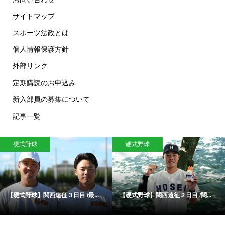
サイトマップ
スポーツ法政とは
個人情報保護方針
外部リンク
定期購読のお申込み
新入部員の募集について
記事一覧
硬式野球
硬式野球
【硬式野球】関西遠征３日目 /最...
【硬式野球】関西遠征２日目 /関...