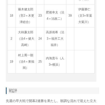
篠木健太郎
伊藤勝仁
肥後幸太（法
18
（営2＝木更
23
39
（文3=常葉
4＝法政二）
津総合）
大菊川）
大柿廉太郎
高原侑希（法
2
（法4＝健大
24
3＝福井工大
高崎）
福井）
村上喬一朗
内海貴斗（人
19
（法4＝東福
25
3=横浜）
岡）
戦評
先週の早大戦で開幕2連勝を果たし、順調な流れで迎えた立大