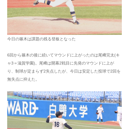
今日の篠木は課題の残る登板となった
6回から篠木の後に続いてマウンドに上がったのは尾﨑完太(キ
ャ3＝滋賀学園)。尾﨑は開幕2戦目に先発のマウンドに上が
り、制球が定まらず2失点したが、今日は安定した投球で2回を
無失点に抑えた。