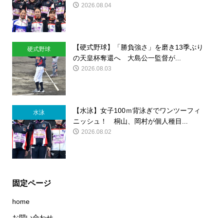
2026.08.04
【硬式野球】「勝負強さ」を磨き13季ぶり
硬式野球
の天皇杯奪還へ 大島公一監督が...
2026.08.03
【水泳】女子100ｍ背泳ぎでワンツーフィ
水泳
ニッシュ！ 桐山、岡村が個人種目...
2026.08.02
固定ページ
home
お問い合わせ