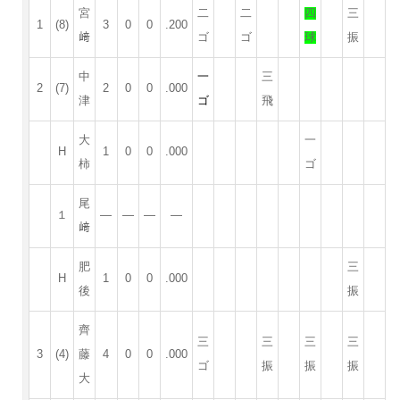
宮
二
二
四
三
1
(8)
3
0
0
.200
﨑
ゴ
ゴ
球
振
中
一
三
2
(7)
2
0
0
.000
津
ゴ
飛
大
一
H
1
0
0
.000
柿
ゴ
尾
１
—
—
—
—
﨑
肥
三
H
1
0
0
.000
後
振
齊
三
三
三
三
3
(4)
藤
4
0
0
.000
ゴ
振
振
振
大