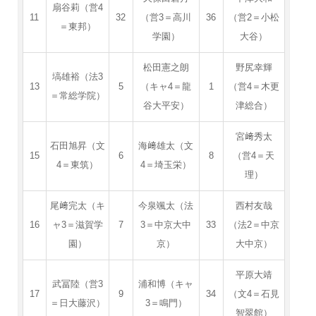
扇谷莉（営4
11
32
（営3＝高川
36
（営2＝小松
＝東邦）
学園）
大谷）
松田憲之朗
野尻幸輝
塙雄裕（法3
13
5
（キャ4＝龍
1
（営4＝木更
＝常総学院）
谷大平安）
津総合）
宮﨑秀太
石田旭昇（文
海﨑雄太（文
15
6
8
（営4＝天
4＝東筑）
4＝埼玉栄）
理）
尾﨑完太（キ
今泉颯太（法
西村友哉
16
ャ3＝滋賀学
7
3＝中京大中
33
（法2＝中京
園）
京）
大中京）
平原大靖
武冨陸（営3
浦和博（キャ
17
9
34
（文4＝石見
＝日大藤沢）
3＝鳴門）
智翠館）