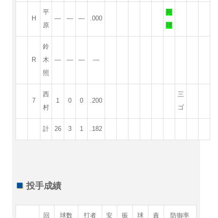
平
死
H
—
—
—
.000
原
球
鈴
R
木
—
—
—
—
照
西
三
7
1
0
0
.200
村
ゴ
計
26
3
1
.182
投手成績
回
球数
打者
安
振
球
責
防御率