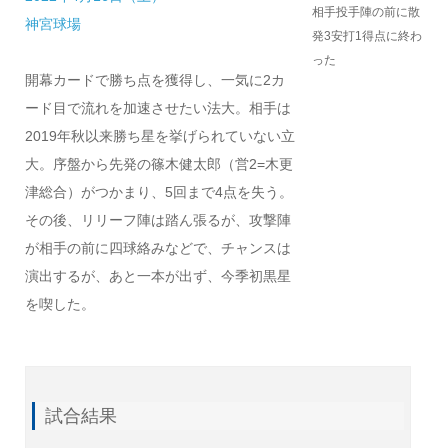
相手投手陣の前に散
神宮球場
発3安打1得点に終わ
った
開幕カードで勝ち点を獲得し、一気に2カ
ード目で流れを加速させたい法大。相手は
2019年秋以来勝ち星を挙げられていない立
大。序盤から先発の篠木健太郎（営2=木更
津総合）がつかまり、5回まで4点を失う。
その後、リリーフ陣は踏ん張るが、攻撃陣
が相手の前に四球絡みなどで、チャンスは
演出するが、あと一本が出ず、今季初黒星
を喫した。
試合結果