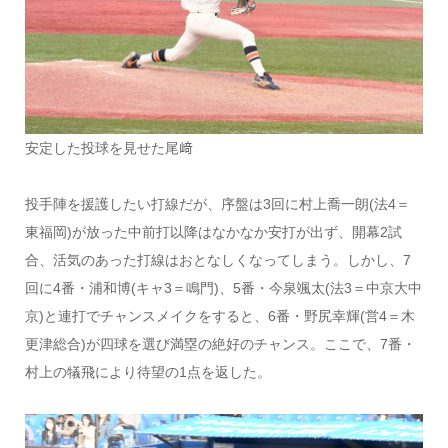
安定した投球を見せた尾﨑
投手陣を援護したい打線だが、序盤は3回に村上喬一朗(法4＝
東福岡)が放った中前打以降はなかなか安打が出ず、開幕2試
合、活気のあった打線はおとなしくなってしまう。しかし、7
回に4番・浦和博(キャ3＝鳴門)、5番・今泉颯太(法3＝中京大中
京)と連打でチャンスメイクをすると、6番・野尻幸輝(営4＝木
更津総合)が四球を選び満塁の絶好のチャンス。ここで、7番・
村上の犠飛により待望の1点を返した。