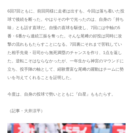
6回7回ともに、前回同様に走者は出すも、今回は落ち着いた投
球で後続を断った。やはりその中で光ったのは、自身の「持ち
味」とも話す直球だ。自慢の直球を駆使し、7回には中軸の5
番・6番から連続三振を奪った。そんな尾﨑の好投は同時に攻
撃の流れももたらすことになる。7回裏にそれまで苦戦してい
た相手先発・荘司から無死満塁のチャンスを作り、1点を返し
た。逆転こそはならなかったが、一年生から神宮のマウンドに
立ち、投手陣の軸として、経験豊富な尾﨑の躍動はチームに勢
いを与えてくれることを証明した。
今度は、自身の投球で勢いとともに『白星』ももたらす。
（記事・大井涼平）