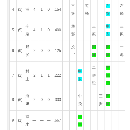
三
遊
右
左
4
(3)
浦
4
1
0
.154
振
飛
安
飛
今
遊
三
中
三
5
(5)
4
1
0
.400
泉
邪
振
安
振
野
投
四
四
一
6
(9)
2
0
0
.125
尻
ゴ
球
球
邪
二
右
村
中
7
(2)
2
1
1
.222
併
犠
上
安
殺
①
海
中
三
四
8
(6)
2
0
0
.333
﨑
飛
振
球
篠
一
9
(1)
—
—
—
.667
木
犠