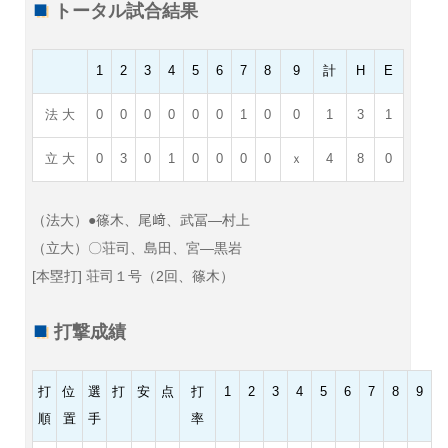
トータル試合結果
1
2
3
4
5
6
7
8
9
計
H
E
法 大
0
0
0
0
0
0
1
0
0
1
3
1
立 大
0
3
0
1
0
0
0
0
ｘ
4
8
0
（法大）●篠木、尾﨑、武冨—村上
（立大）〇荘司、島田、宮—黒岩
[本塁打] 荘司１号（2回、篠木）
打撃成績
打
位
選
打
安
点
打
1
2
3
4
5
6
7
8
9
順
置
手
率