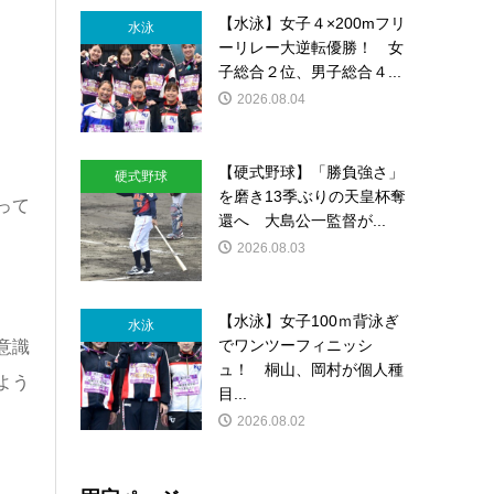
【水泳】女子４×200mフリ
水泳
ーリレー大逆転優勝！ 女
子総合２位、男子総合４...
2026.08.04
【硬式野球】「勝負強さ」
硬式野球
を磨き13季ぶりの天皇杯奪
って
還へ 大島公一監督が...
2026.08.03
【水泳】女子100ｍ背泳ぎ
水泳
でワンツーフィニッシ
意識
ュ！ 桐山、岡村が個人種
よう
目...
2026.08.02