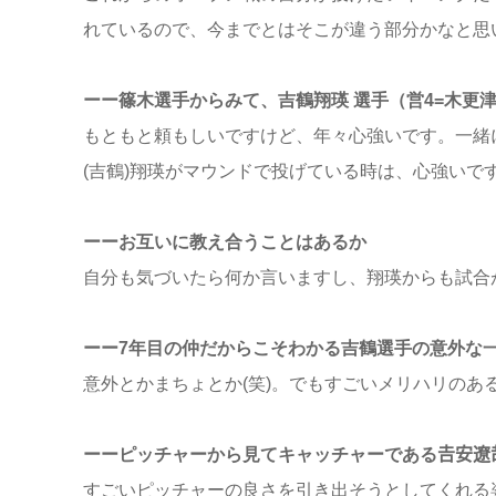
れているので、今までとはそこが違う部分かなと思
ーー篠木選手からみて、吉鶴翔瑛 選手（営4=木更
もともと頼もしいですけど、年々心強いです。一緒
(吉鶴)翔瑛がマウンドで投げている時は、心強いで
ーーお互いに教え合うことはあるか
自分も気づいたら何か言いますし、翔瑛からも試合
ーー7年目の仲だからこそわかる吉鶴選手の意外な
意外とかまちょとか(笑)。でもすごいメリハリのあ
ーーピッチャーから見てキャッチャーである𠮷安遼
すごいピッチャーの良さを引き出そうとしてくれる