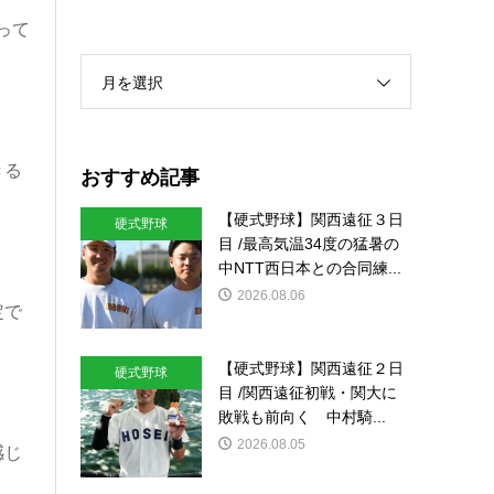
って
月を選択
きる
おすすめ記事
【硬式野球】関西遠征３日
硬式野球
目 /最高気温34度の猛暑の
中NTT西日本との合同練...
2026.08.06
定で
【硬式野球】関西遠征２日
硬式野球
目 /関西遠征初戦・関大に
敗戦も前向く 中村騎...
2026.08.05
感じ