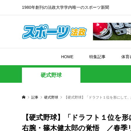
1980年創刊の法政大学学内唯一のスポーツ新聞
HOME
特集記事
体育
硬式野球
記事
硬式野球
【硬式野球】「ドラフト１位を形にして、
【硬式野球】「ドラフト１位を形
右腕・篠木健太郎の覚悟 ／春季