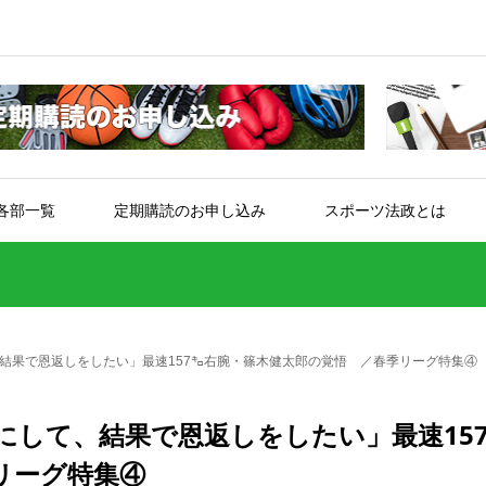
各部一覧
定期購読のお申し込み
スポーツ法政とは
結果で恩返しをしたい」最速157㌔右腕・篠木健太郎の覚悟 ／春季リーグ特集④
にして、結果で恩返しをしたい」最速15
リーグ特集④