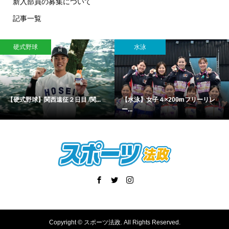
新入部員の募集について
記事一覧
硬式野球
水泳
【硬式野球】関西遠征２日目 /関...
【水泳】女子４×200mフリーリレ
ー...
Copyright ©
スポーツ法政. All Rights Reserved.