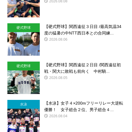
2026.08.08
【硬式野球】関西遠征３日目 /最高気温34
硬式野球
度の猛暑の中NTT西日本との合同練...
2026.08.06
【硬式野球】関西遠征２日目 /関西遠征初
硬式野球
戦・関大に敗戦も前向く 中村騎...
2026.08.05
【水泳】女子４×200mフリーリレー大逆転
水泳
優勝！ 女子総合２位、男子総合４...
2026.08.04