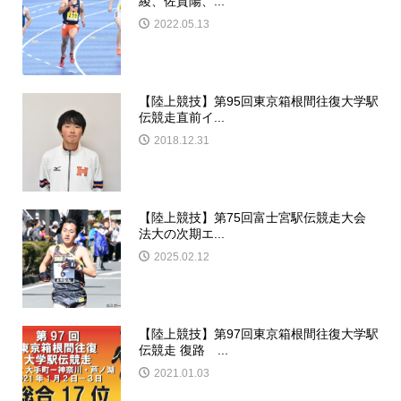
綾、佐賀陽、...
2022.05.13
【陸上競技】第95回東京箱根間往復大学駅
伝競走直前イ...
2018.12.31
【陸上競技】第75回富士宮駅伝競走大会
法大の次期エ...
2025.02.12
【陸上競技】第97回東京箱根間往復大学駅
伝競走 復路 ...
2021.01.03