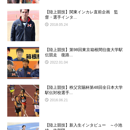
【陸上競技】関東インカレ直前企画 監
督・選手インタ...
2018.05.24
【陸上競技】第98回東京箱根間往復大学駅
伝競走 復路...
2022.01.04
【陸上競技】秩父宮賜杯第48回全日本大学
駅伝対校選手...
2016.06.21
【陸上競技】新入生インタビュー ～小池