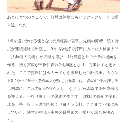
あとひとつのところで、打球は無情にもバックスクリーンに叩
き込まれた
1点を追いかける側となった9回裏の攻撃。先頭の海﨑、続く野
尻が連続死球で出塁し、9番･塙代打で打席に入った大柿廉太郎
（法4=健大高崎）が四球を選び、1死満塁とサヨナラの場面を
作る。続く宮﨑が三振に倒れ2死満塁となり、万事休すと思わ
れた。ここで打席には今カードから復帰した2番･高田。カウン
ト3-1から7番手･浮橋幸太が投じた5球目は、高めに外れ押し出
し四球に。これで5-5の同点とし、なおも2死満塁で3番･齊藤大
を迎える。一打サヨナラの緊迫の場面で、2球目の低めの変化
球を上手く捉え三遊間を抜くサヨナラ安打。ここまで不振にあ
えでいた、法大の頼れる主将の目覚めの一振りが試合を決め
た。