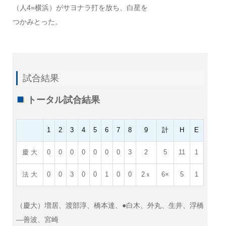
（人4=横浜）がサヨナラ打を放ち、白星を
つかみとった。
試合結果
トータル試合結果
1
2
3
4
5
6
7
8
9
計
H
E
慶 大
0
0
0
0
0
0
0
3
2
5
11
1
法 大
0
0
3
0
0
1
0
0
2ｘ
6×
5
1
（慶大）増居、渡部淳、橋本達、●白木、外丸、生井、浮橋
—善波、宮崎