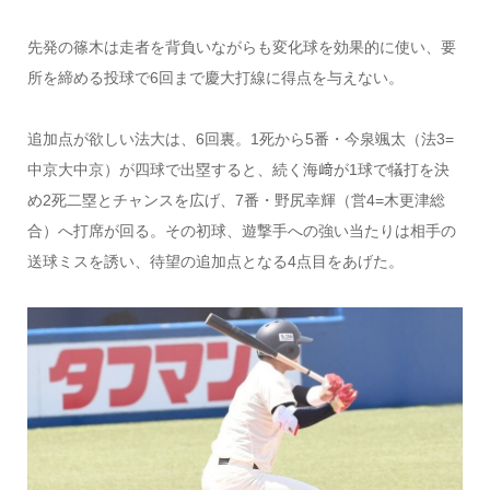
先発の篠木は走者を背負いながらも変化球を効果的に使い、要
所を締める投球で6回まで慶大打線に得点を与えない。
追加点が欲しい法大は、6回裏。1死から5番・今泉颯太（法3=
中京大中京）が四球で出塁すると、続く海﨑が1球で犠打を決
め2死二塁とチャンスを広げ、7番・野尻幸輝（営4=木更津総
合）へ打席が回る。その初球、遊撃手への強い当たりは相手の
送球ミスを誘い、待望の追加点となる4点目をあげた。