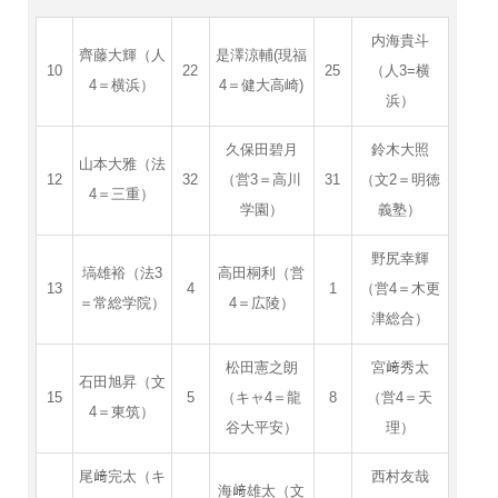
内海貴斗
齊藤大輝（人
是澤涼輔(現福
10
22
25
（人3=横
4＝横浜）
4＝健大高崎)
浜）
久保田碧月
鈴木大照
山本大雅（法
12
32
（営3＝高川
31
（文2＝明徳
4＝三重）
学園）
義塾）
野尻幸輝
塙雄裕（法3
高田桐利（営
13
4
1
（営4＝木更
＝常総学院）
4＝広陵）
津総合）
松田憲之朗
宮﨑秀太
石田旭昇（文
15
5
（キャ4＝龍
8
（営4＝天
4＝東筑）
谷大平安）
理）
尾﨑完太（キ
西村友哉
海﨑雄太（文