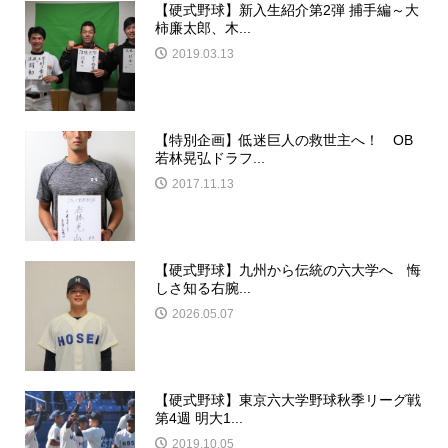
【硬式野球】新入生紹介第2弾 捕手編～大
柿廉太郎、木...
2019.03.13
【特別企画】低迷巨人の救世主へ！ OB
若林晃弘ドラフ...
2017.11.13
【硬式野球】九州から伝統の六大学へ 悔
しさ知る右腕...
2026.05.07
【硬式野球】東京六大学野球秋季リーグ戦
第4週 明大1...
2019.10.05