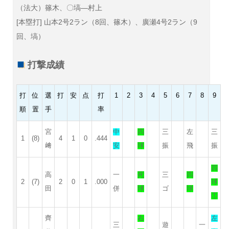
（法大）篠木、〇塙—村上
[本塁打] 山本2号2ラン（8回、篠木）、廣瀬4号2ラン（9
回、塙）
打撃成績
打
位
選
打
安
点
打
1
2
3
4
5
6
7
8
9
順
置
手
率
宮
中
四
三
左
三
1
(8)
4
1
0
.444
﨑
安
球
振
飛
振
四
高
一
死
三
四
2
(7)
2
0
1
.000
球
田
併
球
ゴ
球
①
齊
右
左
三
遊
一