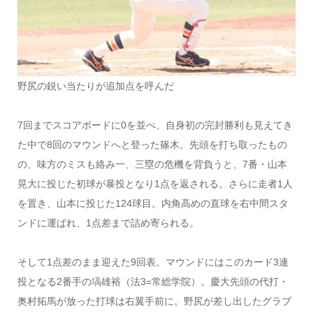
野尻の鋭い当たりが追加点を呼んだ
7回までスコアボードに0を並べ、自身初の完封勝利も見えてき
た中で8回のマウンドへと登った篠木。先頭を打ち取ったもの
の、味方のミスも絡み一、三塁の危機を背負うと、7番・山本
晃大に投じた初球が暴投となり1点を返される。さらに走者1人
を置き、山本に投じた124球目。内角高めの直球を右中間スタ
ンドに運ばれ、1点差まで詰め寄られる。
そして1点差のまま迎えた9回表。マウンドにはこのカード3連
投となる2番手の塙雄裕（法3=常総学院）。慶大先頭の代打・
奥村拓馬が放った打球は右翼手前に。野尻が差し出したグラブ