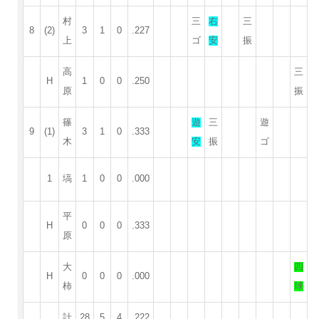
村
三
右
三
8
(2)
3
1
0
.227
上
ゴ
安
振
高
三
H
1
0
0
.250
原
振
篠
遊
三
遊
9
(1)
3
1
0
.333
木
安
振
ゴ
1
塙
1
0
0
.000
平
H
0
0
0
.333
原
大
四
H
0
0
0
.000
柿
球
計
28
5
4
.222