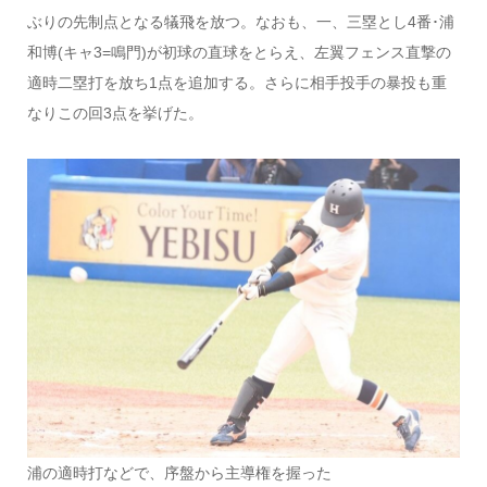
ぶりの先制点となる犠飛を放つ。なおも、一、三塁とし4番･浦
和博(キャ3=鳴門)が初球の直球をとらえ、左翼フェンス直撃の
適時二塁打を放ち1点を追加する。さらに相手投手の暴投も重
なりこの回3点を挙げた。
浦の適時打などで、序盤から主導権を握った