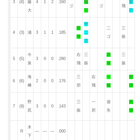
3
(4)
藤
4
1
2
.160
犠
安
ゴ
ゴ
飛
大
①
①
中
四
二
三
4
(3)
浦
3
1
1
.185
二
球
ゴ
振
①
今
右
三
四
三
5
(5)
3
0
0
.280
泉
飛
振
球
振
海
三
右
一
死
6
(6)
2
0
0
.176
﨑
邪
飛
犠
球
野
三
一
遊
死
7
(9)
3
0
0
.143
尻
振
邪
失
球
木
R
—
—
—
.000
下