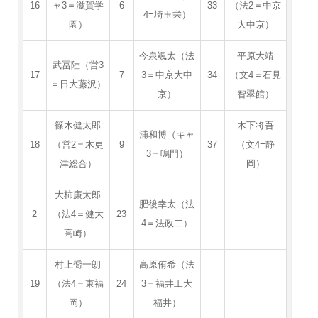
16
ャ3＝滋賀学
6
33
（法2＝中京
4=埼玉栄）
園）
大中京）
今泉颯太（法
平原大靖
武冨陸（営3
17
7
3＝中京大中
34
（文4＝石見
＝日大藤沢）
京）
智翠館）
篠木健太郎
木下将吾
浦和博（キャ
18
（営2＝木更
9
37
（文4=静
3＝鳴門）
津総合）
岡）
大柿廉太郎
肥後幸太（法
2
（法4＝健大
23
4＝法政二）
高崎）
村上喬一朗
高原侑希（法
19
（法4＝東福
24
3＝福井工大
岡）
福井）