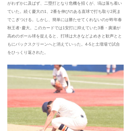
がわずかに及ばず、二塁打となり危機を招くが、塙は落ち着い
ていた。続く慶大の1、2番を伸びのある直球で打ち取り2死ま
でこぎつける。しかし、簡単には勝たせてくれないのが昨年春
秋王者･慶大。このカードでは1安打に抑えていた3番・廣瀬が
高めのボール球を捉えると、打球は大きなどよめきと歓声とと
もにバックスクリーンへと消えていった。4-5と土壇場で試合
をひっくり返された。