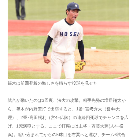
篠木は前回登板の悔しさを晴らす投球を見せた
試合が動いたのは3回裏、法大の攻撃。相手先発の増居翔太か
ら、篠木が内野安打で出塁すると、1番･宮﨑秀太（営4=天
理）、2番･高田桐利（営4=広陵）の連続四死球でチャンスを広
げ、1死満塁とする。ここで打席には主将・齊藤大輝(人4=横
浜)。追い込まれてからの5球目を右翼へと運び、チーム6試合