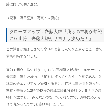
勝に向けて突き進む。
（記事：野田堅真 写真：東夏紀）
クローズアップ：齊藤大輝『我らの主将が熱戦
に終止符！齊藤大輝がサヨナラ決めた！』
この試合が始まるまで打率.143と苦しんできた男がここ一番で
最高の結果を残した。
直前で同点に追い付き、なおも1死満塁と球場のボルテージは
最高潮に達した場面。「絶対に打ってやろう」と意気込み、2
球目のチェンジアップを引っ張ると、打球は三遊間を破った。
主将・齊藤大は2時間40分の熱戦に終止符を打つサヨナラの適
時打を放つと、｢みんながつなげてくれたので、期待に応えら
れて良かったです｣と喜びを口にした。