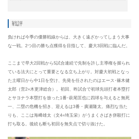
戦評
負ければ今季の優勝戦線からは、大きく遠ざかってしまう大事
な一戦。2つ目の勝ち点獲得を目指して、慶大3回戦に臨んだ。
ここまで早大2回戦から5試合連続で先制を許し主導権を握られ
ている法大にとって重要となる立ち上がり。対慶大初戦となっ
た土曜日から中1日を空け、先発を任されたのはエース･篠木健
太郎（営2=木更津総合）。初回、昨試合で初球先頭打者本塁打
とサヨナラ本塁打を放った1番･萩尾匡也に四球を与えると無死
一、二塁の危機を招き、迎えるは3番・廣瀬隆太。痛烈な当た
りも、ここは海﨑雄太（文4=埼玉栄）がうまくさばき併殺打に
打ち取る。後続も断ち初回を無失点で切り抜けた。