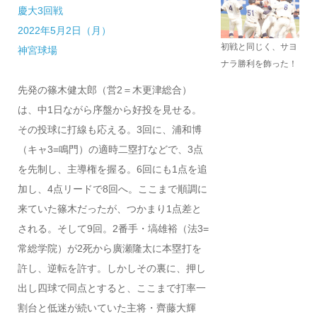
慶大3回戦
2022年5月2日（月）
初戦と同じく、サヨ
神宮球場
ナラ勝利を飾った！
先発の篠木健太郎（営2＝木更津総合）
は、中1日ながら序盤から好投を見せる。
その投球に打線も応える。3回に、浦和博
（キャ3=鳴門）の適時二塁打などで、3点
を先制し、主導権を握る。6回にも1点を追
加し、4点リードで8回へ。ここまで順調に
来ていた篠木だったが、つかまり1点差と
される。そして9回。2番手・塙雄裕（法3=
常総学院）が2死から廣瀬隆太に本塁打を
許し、逆転を許す。しかしその裏に、押し
出し四球で同点とすると、ここまで打率一
割台と低迷が続いていた主将・齊藤大輝