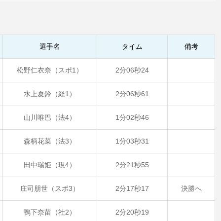
選手名
タイム
備考
松野仁衣奈（スポ1）
2分06秒24
水上夏鈴（経1）
2分06秒61
山川唯巴（法4）
1分02秒46
森柄花菜（法3）
1分03秒31
田中瑞姫（現4）
2分21秒55
庄司朋世（スポ3）
2分17秒17
決勝へ
鴨下奈苗（社2）
2分20秒19