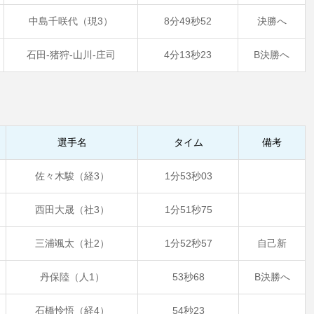
中島千咲代（現3）
8分49秒52
決勝へ
石田-猪狩-山川-庄司
4分13秒23
B決勝へ
選手名
タイム
備考
佐々木駿（経3）
1分53秒03
西田大晟（社3）
1分51秒75
三浦颯太（社2）
1分52秒57
自己新
丹保陸（人1）
53秒68
B決勝へ
石橋怜悟（経4）
54秒23