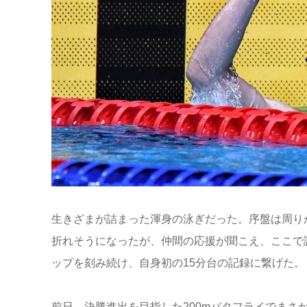
生きざまが詰まった渾身の泳ぎだった。序盤は周り
折れそうになったが、仲間の応援が聞こえ、ここで
ップを刻み続け、自身初の15分台の記録に繋げた。
前日、決勝進出を目指した200mバタフライでま