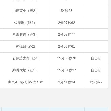
山崎寛史（経2）
54秒23
佐藤颯（経4）
2分07秒62
八田勝優（経3）
2分07秒77
神偉雄 (経2)
2分03秒61
石原諒太郎 (経4)
15分58秒78
自己新
綿貫太地（経1）
15分51秒37
自己新
由良-山尾-丹保-佐々木
3分41秒34
B決勝へ