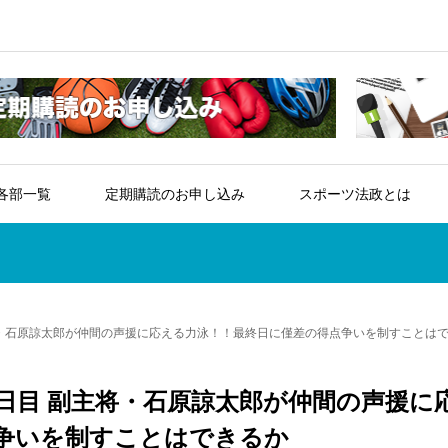
各部一覧
定期購読のお申し込み
スポーツ法政とは
主将・石原諒太郎が仲間の声援に応える力泳！！最終日に僅差の得点争いを制すことは
3日目 副主将・石原諒太郎が仲間の声援に
争いを制すことはできるか