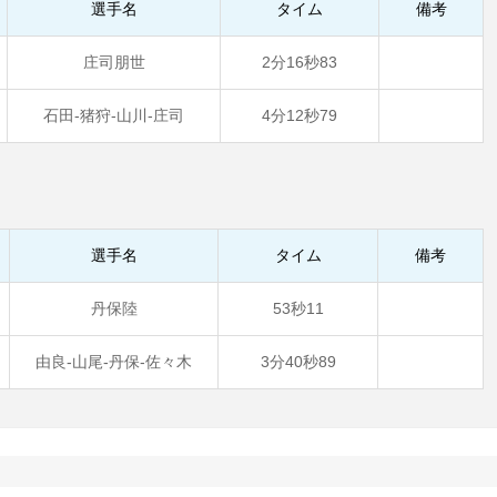
選手名
タイム
備考
庄司朋世
2分16秒83
石田-猪狩-山川-庄司
4分12秒79
選手名
タイム
備考
丹保陸
53秒11
由良-山尾-丹保-佐々木
3分40秒89