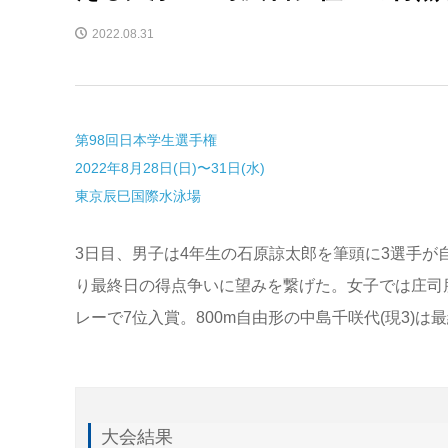
2022.08.31
第98回日本学生選手権
2022年8月28日(日)〜31日(水)
東京辰巳国際水泳場
3日目、男子は4年生の石原諒太郎を筆頭に3選手が
り最終日の得点争いに望みを繋げた。女子では庄司朋世
レーで7位入賞。800m自由形の中島千咲代(現3)
大会結果