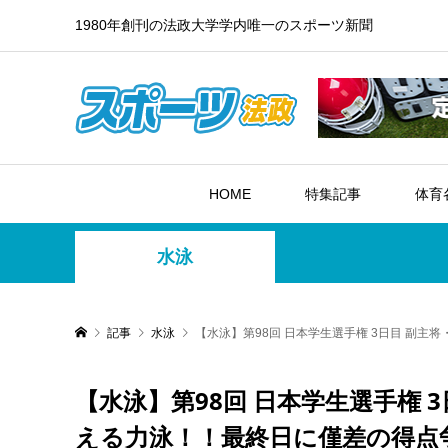
1980年創刊の法政大学学内唯一のスポーツ新聞
HOME
特集記事
体育
水泳
記事
水泳
【水泳】第98回 日本学生選手権 3日目 副
【水泳】第98回 日本学生選手権 
える力泳！！最終日に僅差の得点