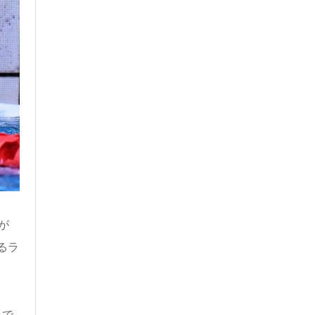
が
るラ
れで