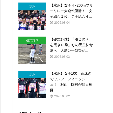
【水泳】女子４×200mフリ
水泳
ーリレー大逆転優勝！ 女
子総合２位、男子総合４...
2026.08.04
【硬式野球】「勝負強さ」
硬式野球
を磨き13季ぶりの天皇杯奪
還へ 大島公一監督が...
2026.08.03
【水泳】女子100ｍ背泳ぎ
水泳
でワンツーフィニッシ
ュ！ 桐山、岡村が個人種
目...
2026.08.02