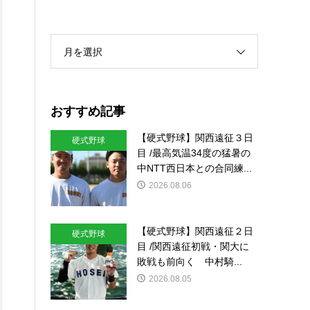
月を選択
おすすめ記事
【硬式野球】関西遠征３日
硬式野球
目 /最高気温34度の猛暑の
中NTT西日本との合同練...
2026.08.06
【硬式野球】関西遠征２日
硬式野球
目 /関西遠征初戦・関大に
敗戦も前向く 中村騎...
2026.08.05