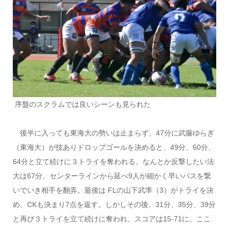
序盤のスクラムでは良いシーンも見られた
後半に入っても東海大の勢いは止まらず、47分に武藤ゆらぎ
（東海大）が技ありドロップゴールを決めると、49分、60分、
64分と立て続けに３トライを奪われる。なんとか反撃したい法
大は67分、センターラインから延べ9人が細かく早いパスを繋
いでいき相手を翻弄。最後は FLの山下武準（3）がトライを決
め、CKも決まり7点を返す。しかしその後、31分、35分、39分
と再び３トライを立て続けに奪われ、スコアは15-71に。ここ