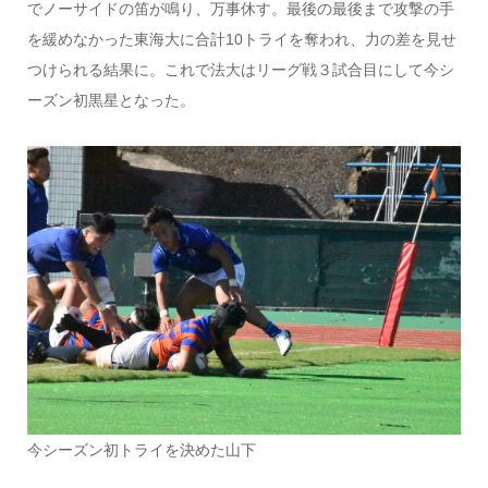
でノーサイドの笛が鳴り、万事休す。最後の最後まで攻撃の手
を緩めなかった東海大に合計10トライを奪われ、力の差を見せ
つけられる結果に。これで法大はリーグ戦３試合目にして今シ
ーズン初黒星となった。
今シーズン初トライを決めた山下