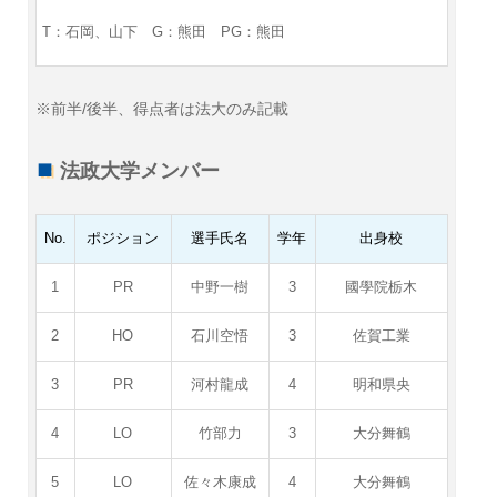
T：石岡、山下
G：熊田 PG：熊田
※前半/後半、得点者は法大のみ記載
法政大学メンバー
No.
ポジション
選手氏名
学年
出身校
1
PR
中野一樹
3
國學院栃木
2
HO
石川空悟
3
佐賀工業
3
PR
河村龍成
4
明和県央
4
LO
竹部力
3
大分舞鶴
5
LO
佐々木康成
4
大分舞鶴