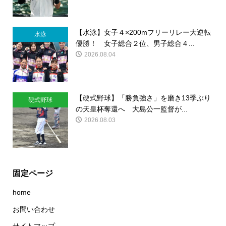
【水泳】女子４×200mフリーリレー大逆転
水泳
優勝！ 女子総合２位、男子総合４...
2026.08.04
【硬式野球】「勝負強さ」を磨き13季ぶり
硬式野球
の天皇杯奪還へ 大島公一監督が...
2026.08.03
固定ページ
home
お問い合わせ
サイトマップ