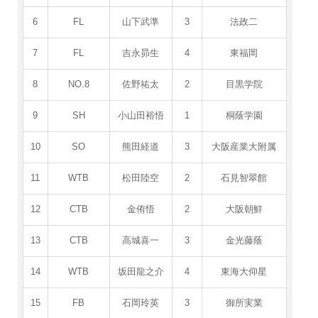
6
FL
山下武準
3
法政二
7
FL
吉永昴生
4
東福岡
8
NO.8
佐野祐太
2
目黒学院
9
SH
小山田裕悟
1
桐蔭学園
10
SO
熊田経道
3
大阪産業大附属
11
WTB
松田陸空
2
石見智翠館
12
CTB
金侑悟
2
大阪朝鮮
13
CTB
高城喜一
3
金光藤蔭
14
WTB
坂田龍之介
4
東海大仰星
15
FB
石岡玲英
3
御所実業