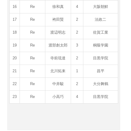
16
Re
徐和真
4
大阪朝鮮
17
Re
袴田賢
2
法政二
18
Re
渡辺明志
2
佐賀工業
19
Re
渡部創太郎
3
桐蔭学園
20
Re
寺前琉達
2
目黒学院
21
Re
北川拓来
1
昌平
22
Re
中井駿
2
大分舞鶴
23
Re
小高巧
4
目黒学院