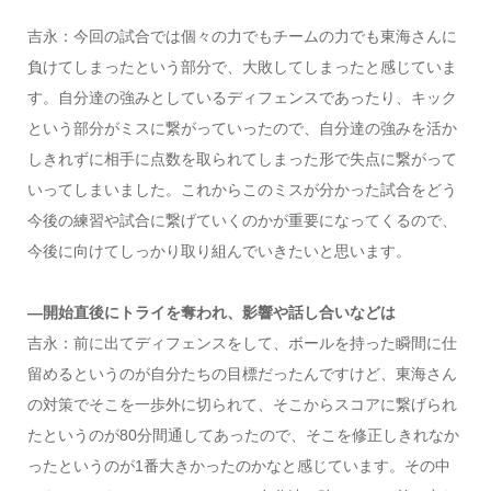
吉永：今回の試合では個々の力でもチームの力でも東海さんに
負けてしまったという部分で、大敗してしまったと感じていま
す。自分達の強みとしているディフェンスであったり、キック
という部分がミスに繋がっていったので、自分達の強みを活か
しきれずに相手に点数を取られてしまった形で失点に繋がって
いってしまいました。これからこのミスが分かった試合をどう
今後の練習や試合に繋げていくのかが重要になってくるので、
今後に向けてしっかり取り組んでいきたいと思います。
—開始直後にトライを奪われ、影響や話し合いなどは
吉永：前に出てディフェンスをして、ボールを持った瞬間に仕
留めるというのが自分たちの目標だったんですけど、東海さん
の対策でそこを一歩外に切られて、そこからスコアに繋げられ
たというのが
80
分間通してあったので、そこを修正しきれなか
ったというのが
1
番大きかったのかなと感じています。その中