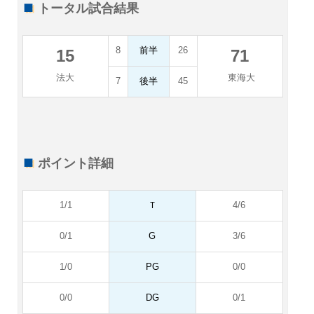
トータル試合結果
8
前半
26
15
71
法大
東海大
7
後半
45
ポイント詳細
1/1
Ｔ
4/6
0/1
G
3/6
1/0
PG
0/0
0/0
DG
0/1