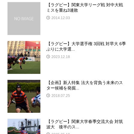
【ラグビー】関東大学リーグ戦 対中大戦
ミスを重ね3連敗
2014.12.03
【ラグビー】大学選手権 3回戦 対早大 6季
ぶりに大学選...
2023.12.18
【企画】新人特集 法大を背負う未来のス
ター候補を発掘...
2018.07.25
【ラグビー】関東大学春季交流大会 対筑
波大 後半のス...