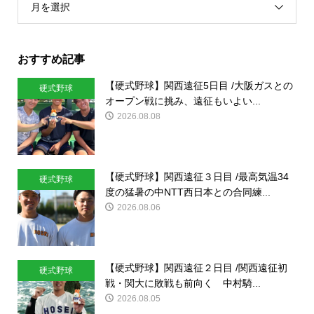
月を選択
おすすめ記事
【硬式野球】関西遠征5日目 /大阪ガスとの
硬式野球
オープン戦に挑み、遠征もいよい...
2026.08.08
【硬式野球】関西遠征３日目 /最高気温34
硬式野球
度の猛暑の中NTT西日本との合同練...
2026.08.06
【硬式野球】関西遠征２日目 /関西遠征初
硬式野球
戦・関大に敗戦も前向く 中村騎...
2026.08.05