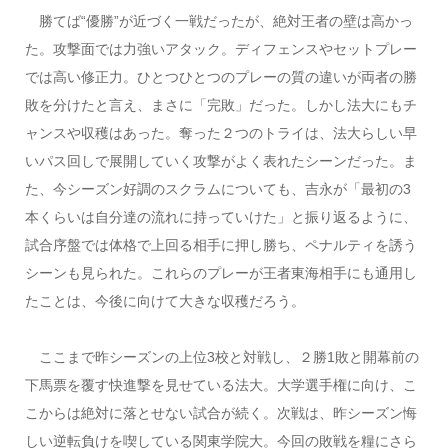
勝てば“優勝”が近づく一戦だったが、絶対王者の壁は高かっ
た。攻撃面では力強いアタック。ディフェンスやセットプレー
では高い修正力。ひとつひとつのプレーの質の違いが両者の勝
敗を分けたと言え、まさに「完敗」だった。しかし法大にもチ
ャンスや収穫はあった。奪った２つのトライは、法大らしい早
いパス回しで展開していく攻撃がよく表れたシーンだった。ま
た、今シーズン好調のスクラムについても、吉永が「最初の3
本くらいは自分達の流れに持っていけた」と振り返るように、
試合序盤では体格で上回る相手に押し勝ち、ペナルティを誘う
シーンも見られた。これらのプレーが王者東海相手にも通用し
たことは、今後に向けて大きな収穫だろう。
ここまで昨シーズンの上位3校と対戦し、２勝1敗と開幕前の
下馬票を覆す快進撃を見せている法大。大学選手権に向け、こ
こからは絶対に落とせない試合が続く。次戦は、昨シーズン悔
しい逆転負けを喫している関東学院大。今回の敗戦を糧にさら