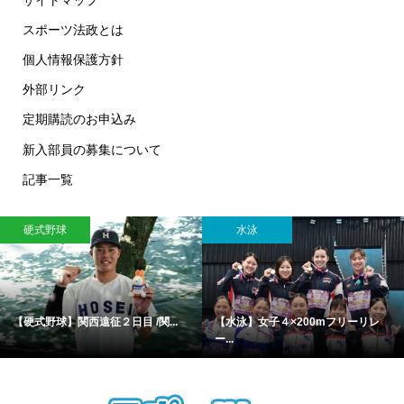
スポーツ法政とは
個人情報保護方針
外部リンク
定期購読のお申込み
新入部員の募集について
記事一覧
硬式野球
水泳
【硬式野球】関西遠征２日目 /関...
【水泳】女子４×200mフリーリレ
ー...