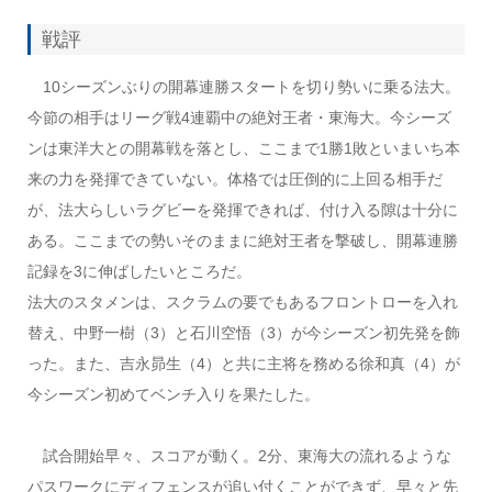
戦評
10シーズンぶりの開幕連勝スタートを切り勢いに乗る法大。
今節の相手はリーグ戦4連覇中の絶対王者・東海大。今シーズ
ンは東洋大との開幕戦を落とし、ここまで1勝1敗といまいち本
来の力を発揮できていない。体格では圧倒的に上回る相手だ
が、法大らしいラグビーを発揮できれば、付け入る隙は十分に
ある。ここまでの勢いそのままに絶対王者を撃破し、開幕連勝
記録を3に伸ばしたいところだ。
法大のスタメンは、スクラムの要でもあるフロントローを入れ
替え、中野一樹（3）と石川空悟（3）が今シーズン初先発を飾
った。また、吉永昴生（4）と共に主将を務める徐和真（4）が
今シーズン初めてベンチ入りを果たした。
試合開始早々、スコアが動く。2分、東海大の流れるような
パスワークにディフェンスが追い付くことができず、早々と先