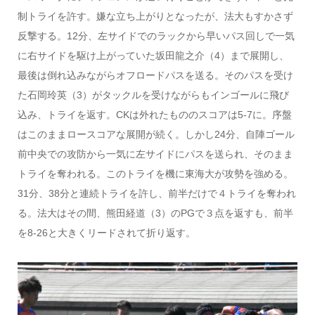
制トライを許す。嫌な立ち上がりとなったが、法大もすかさず
反撃する。12分、左サイドでのラックから早いパス回しで一気
に右サイドを駆け上がっていた坂田龍之介（4）まで展開し、
最後は倒れ込みながらオフロードパスを送る。そのパスを受け
た石岡玲英（3）がタックルを受けながらもインゴールに飛び
込み、トライを返す。CKは外れたもののスコアは5-7に。序盤
はこのままロースコアな展開が続く。しかし24分、自陣ゴール
前中央での攻防から一気に左サイドにパスを送られ、そのまま
トライを奪われる。このトライを機に東海大が攻勢を強める。
31分、38分と連続トライを許し、前半だけで４トライを奪われ
る。法大はその間、熊田経道（3）のPGで３点を返すも、前半
を8-26と大きくリードされて折り返す。