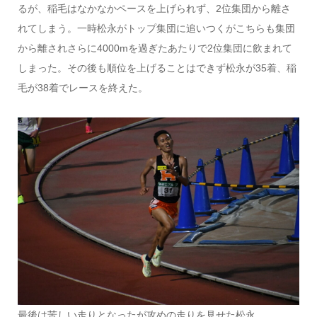
るが、稲毛はなかなかペースを上げられず、2位集団から離さ
れてしまう。一時松永がトップ集団に追いつくがこちらも集団
から離されさらに4000mを過ぎたあたりで2位集団に飲まれて
しまった。その後も順位を上げることはできず松永が35着、稲
毛が38着でレースを終えた。
最後は苦しい走りとなったが攻めの走りを見せた松永