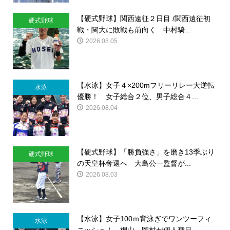
【硬式野球】関西遠征２日目 /関西遠征初
硬式野球
戦・関大に敗戦も前向く 中村騎...
2026.08.05
【水泳】女子４×200mフリーリレー大逆転
水泳
優勝！ 女子総合２位、男子総合４...
2026.08.04
【硬式野球】「勝負強さ」を磨き13季ぶり
硬式野球
の天皇杯奪還へ 大島公一監督が...
2026.08.03
【水泳】女子100ｍ背泳ぎでワンツーフィ
水泳