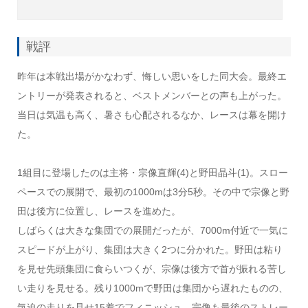
戦評
昨年は本戦出場がかなわず、悔しい思いをした同大会。最終エ
ントリーが発表されると、ベストメンバーとの声も上がった。
当日は気温も高く、暑さも心配されるなか、レースは幕を開け
た。
1組目に登場したのは主将・宗像直輝(4)と野田晶斗(1)。スロー
ペースでの展開で、最初の1000mは3分5秒。その中で宗像と野
田は後方に位置し、レースを進めた。
しばらくは大きな集団での展開だったが、7000m付近で一気に
スピードが上がり、集団は大きく2つに分かれた。野田は粘り
を見せ先頭集団に食らいつくが、宗像は後方で首が振れる苦し
い走りを見せる。残り1000mで野田は集団から遅れたものの、
気迫の走りを見せ15着でフィニッシュ。宗像も最後のストレー