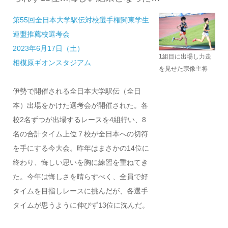
第55回全日本大学駅伝対校選手権関東学生
連盟推薦校選考会
2023年6月17日（土）
1組目に出場し力走
相模原ギオンスタジアム
を見せた宗像主将
伊勢で開催される全日本大学駅伝（全日
本）出場をかけた選考会が開催された。各
校2名ずつが出場するレースを4組行い、8
名の合計タイム上位７校が全日本への切符
を手にする今大会。昨年はまさかの14位に
終わり、悔しい思いを胸に練習を重ねてき
た。今年は悔しさを晴らすべく、全員で好
タイムを目指しレースに挑んだが、各選手
タイムが思うように伸びず13位に沈んだ。