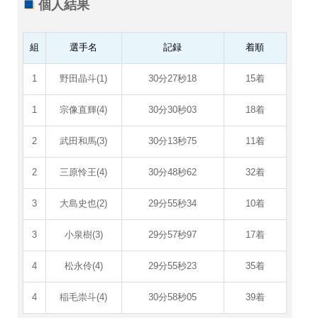
個人結果
組
選手名
記録
着順
1
野田晶斗(1)
30分27秒18
15着
1
宗像直輝(4)
30分30秒03
18着
2
武田和馬(3)
30分13秒75
11着
2
三原怜王(4)
30分48秒62
32着
3
大島史也(2)
29分55秒34
10着
3
小泉樹(3)
29分57秒97
17着
4
松永伶(4)
29分55秒23
35着
4
稲毛崇斗(4)
30分58秒05
39着