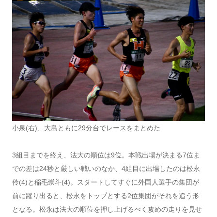
小泉(右)、大島ともに29分台でレースをまとめた
3組目までを終え、法大の順位は9位。本戦出場が決まる7位ま
での差は24秒と厳しい戦いのなか、4組目に出場したのは松永
伶(4)と稲毛崇斗(4)。スタートしてすぐに外国人選手の集団が
前に躍り出ると、松永をトップとする2位集団がそれを追う形
となる。松永は法大の順位を押し上げるべく攻めの走りを見せ