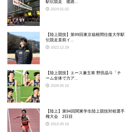
駅伝競走 復路...
2024.01.02
【陸上競技】第99回東京箱根間往復大学駅
伝競走直前イ...
2022.12.29
【陸上競技】エース兼主将 野田晶斗「チ
ーム全体で力ア...
2026.05.10
【陸上】第94回関東学生陸上競技対校選手
権大会 2日目
2015.05.16