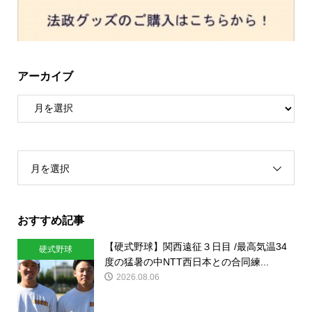
アーカイブ
月を選択
おすすめ記事
【硬式野球】関西遠征３日目 /最高気温34
硬式野球
度の猛暑の中NTT西日本との合同練...
2026.08.06