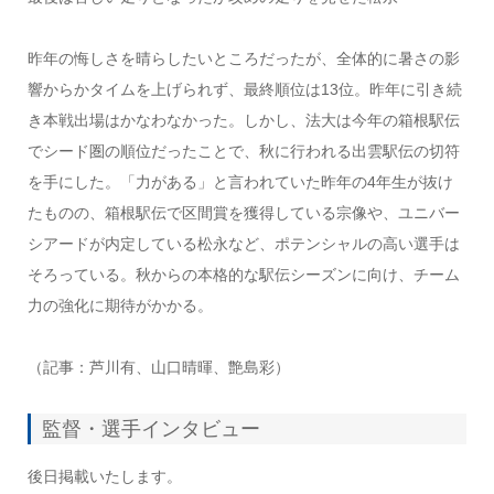
昨年の悔しさを晴らしたいところだったが、全体的に暑さの影
響からかタイムを上げられず、最終順位は13位。昨年に引き続
き本戦出場はかなわなかった。しかし、法大は今年の箱根駅伝
でシード圏の順位だったことで、秋に行われる出雲駅伝の切符
を手にした。「力がある」と言われていた昨年の4年生が抜け
たものの、箱根駅伝で区間賞を獲得している宗像や、ユニバー
シアードが内定している松永など、ポテンシャルの高い選手は
そろっている。秋からの本格的な駅伝シーズンに向け、チーム
力の強化に期待がかかる。
（記事：芦川有、山口晴暉、艶島彩）
監督・選手インタビュー
後日掲載いたします。