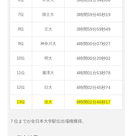
3時間59分34秒06
6位
帝京大
3時間59分45秒19
7位
国士大
3時間59分59秒49
8位
立大
4時間00分07秒27
9位
神奈川大
4時間00分20秒02
10位
明大
4時間01分53秒78
11位
麗澤大
4時間02分45秒74
12位
日大
4時間02分46秒17
13位
法大
７位までが全日本大学駅伝出場権獲得。