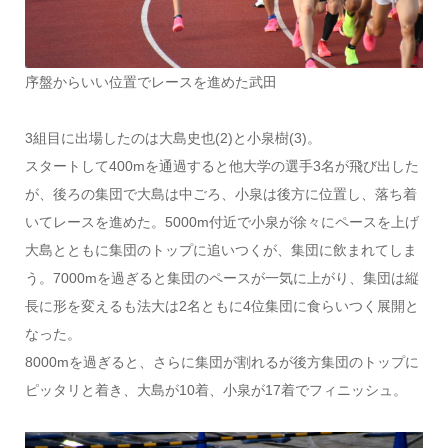
序盤からいい位置でレースを進めた武田
3組目に出場したのは大島史也(2)と小泉樹(3)。
スタートして400mを通過すると他大学の選手3名が飛び出した
が、後ろの集団で大島は中ごろ、小泉は後方に位置し、落ち着
いてレースを進めた。5000m付近で小泉が徐々にペースを上げ
大島とともに集団のトップに追いつくが、集団に飲まれてしま
う。7000mを過ぎると集団のペースが一気に上がり、集団は縦
長に形を変えるも法大は2名ともに4位集団に食らいつく展開と
なった。
8000mを過ぎると、さらに集団が割れるが後方集団のトップに
ピッタリと着き、大島が10着、小泉が17着でフィニッシュ。