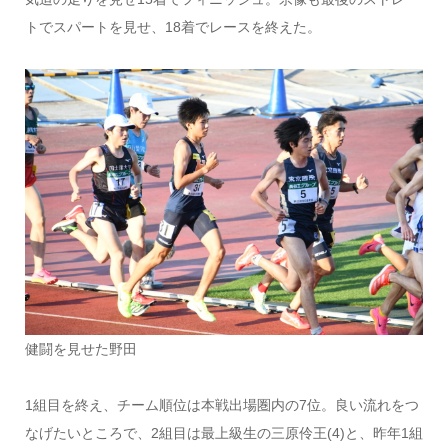
トでスパートを見せ、18着でレースを終えた。
健闘を見せた野田
1組目を終え、チーム順位は本戦出場圏内の7位。良い流れをつ
なげたいところで、2組目は最上級生の三原伶王(4)と、昨年1組