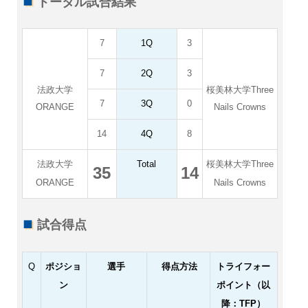
トータル試合結果
7
1Q
3
7
2Q
3
法政大学
桜美林大学Three
7
3Q
0
ORANGE
Nails Crowns
14
4Q
8
法政大学
Total
桜美林大学Three
35
14
ORANGE
Nails Crowns
試合得点
Q
ポジショ
選手
得点方法
トライフォー
ン
ポイント（以
降：TFP）