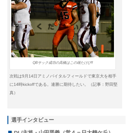
QBサック成功の高橋はこの雄たけび‼
次戦は9月14日アミノバイタルフィールドで東京大を相手
に14時kickoffである。連勝に期待したい。（記事：野田堅
真）
選手インタビュー
DL/主将・山田晋義（営４＝日大鶴ケ丘）