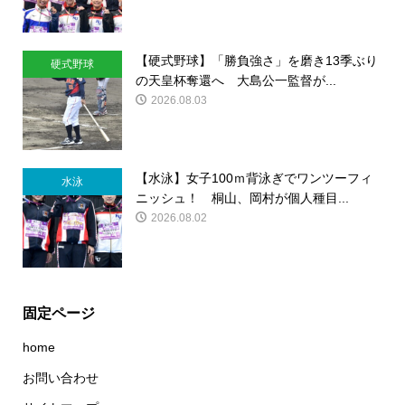
【硬式野球】「勝負強さ」を磨き13季ぶり
硬式野球
の天皇杯奪還へ 大島公一監督が...
2026.08.03
【水泳】女子100ｍ背泳ぎでワンツーフィ
水泳
ニッシュ！ 桐山、岡村が個人種目...
2026.08.02
固定ページ
home
お問い合わせ