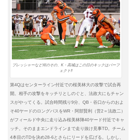
プレッシャーなど何のその、K・高城はこの日のキックはパーフ
ェクト‼
第4Qはセンターライン付近での桜美林大の攻撃で試合再
開。相手の攻撃をキッチリとしのぐと、法政大にもチャン
スがやってくる。試合時間残り9分、QB・谷口からのおよ
そ40ヤードのロングパスをWR・阿部賢利（営2＝法政二）
がフィールド中央に走り込み桜美林陣40ヤード付近でキャ
ッチ。そのままエンドラインまで走り抜け見事TD。チーム
4本目のTDを決め28-6とさらにリードを広げる。しかし、