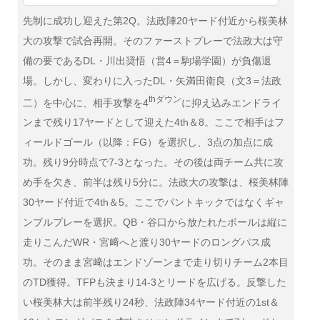
先制に成功し迎えた第2Q。法政陣20ヤード付近から桜美林
大の攻撃で試合再開。そのファーストプレーで法政大は守
備の要であるDL・川出奨悟（営4＝駒場学園）が負傷退
場。しかし、変わりに入ったDL・矢満田衛良（文3＝法政
thダウン
二）を中心に、相手攻撃を4
に抑え込みエンドライ
ンまで残り17ヤードとして迎えた4th＆8。ここで相手はフ
ィールドゴール（以降：FG）を選択し、3点の加点に成
功。残り9分時点で7-3となった。その後は両チーム共に攻
め手を欠き、前半は残り5分に。法政大の攻撃は、桜美林陣
30ヤード付近で4th＆5。ここでパントキックではなくギャ
ンブルプレーを選択。QB・谷口から放たれたボールは縦に
走りこんだWR・宮﨑へと渡り30ヤードのロングパス成
功。そのまま宮﨑はエンドゾーンまで走り切りチーム2本目
のTD獲得。TFPも決まり14-3とリードを広げる。反撃した
い桜美林大は前半残り24秒、法政陣34ヤード付近の1st＆