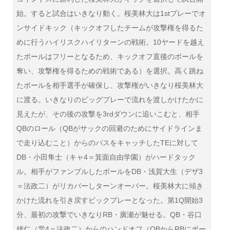
始。すると試合はいきなり動く。桜美林大は1stプレーでオ
ンサイドキック（キックオフしたチームが攻撃権を得るた
めに行うハイリスクハイリターンの戦術。10ヤードを越え
たボールはフリーとなるため、キックオフ直後のボールを
奪い、攻撃権を得るための戦術である）を選択。高く跳ね
たボールを相手選手が確保し、攻撃権がいきなり桜美林大
に渡る。いきなりのビッグプレーで流れを渡しかけたかに
見えたが、その後の攻撃を3rdダウンに追いこむと、相手
QBのロール（QBがサックの回避のためにサイドラインま
で走り込むこと）からのパスをキャッチしたTEに対して
DB・小田隼士（キャ4＝箕面自由学園）がハードタック
ル。相手がファンブルしたボールをDB・浅賀大生（デザ3
＝法政二）がリカバーしターンオーバー。桜美林大に傾き
かけた流れを引き戻すビックプレーとなった。第1Q開始3
分、最初の攻撃でいきなりRB・廣瀬が魅せる。QB・谷口
雄仁（営4＝法政二）からのハンドオフ（QBからRBにボー