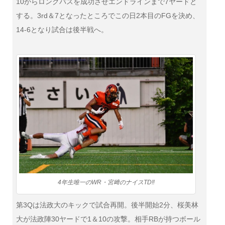
10からロングパスを成功させエンドラインまで7ヤードと
する。3rd＆7となったところでこの日2本目のFGを決め、
14-6となり試合は後半戦へ。
4年生唯一のWR・宮﨑のナイスTD‼
第3Qは法政大のキックで試合再開。後半開始2分、桜美林
大が法政陣30ヤードで1＆10の攻撃。相手RBが持つボール