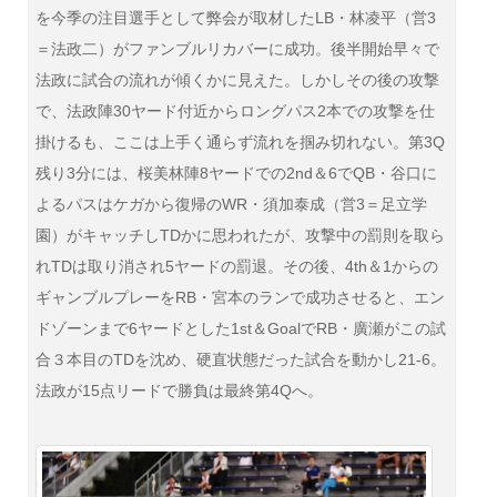
を今季の注目選手として弊会が取材したLB・林凌平（営3
＝法政二）がファンブルリカバーに成功。後半開始早々で
法政に試合の流れが傾くかに見えた。しかしその後の攻撃
で、法政陣30ヤード付近からロングパス2本での攻撃を仕
掛けるも、ここは上手く通らず流れを掴み切れない。第3Q
残り3分には、桜美林陣8ヤードでの2nd＆6でQB・谷口に
よるパスはケガから復帰のWR・須加泰成（営3＝足立学
園）がキャッチしTDかに思われたが、攻撃中の罰則を取ら
れTDは取り消され5ヤードの罰退。その後、4th＆1からの
ギャンブルプレーをRB・宮本のランで成功させると、エン
ドゾーンまで6ヤードとした1st＆GoalでRB・廣瀬がこの試
合３本目のTDを沈め、硬直状態だった試合を動かし21-6。
法政が15点リードで勝負は最終第4Qへ。