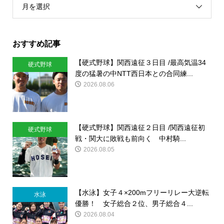
月を選択
おすすめ記事
【硬式野球】関西遠征３日目 /最高気温34
硬式野球
度の猛暑の中NTT西日本との合同練...
2026.08.06
【硬式野球】関西遠征２日目 /関西遠征初
硬式野球
戦・関大に敗戦も前向く 中村騎...
2026.08.05
【水泳】女子４×200mフリーリレー大逆転
水泳
優勝！ 女子総合２位、男子総合４...
2026.08.04