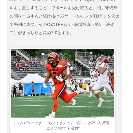
ルを手渡しすること）でボールを受け取ると、相手守備陣
の間をするすると駆け抜け65ヤードのロングTDランを決め
て先制に成功。その後のTFPもK・高城颯真（経3＝法政
二）がきっちりと決め7-0とする。
インタビューでは「ごちそうさまです（笑）」と語った廣瀬。
この日3本のTD成功‼