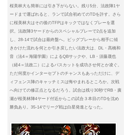
桜美林大も簡単には引き下がらない。残り5分、法政陣1ヤ
ードまで運ばれると、ランで試合初めてのTDを許す。さら
に桜美林大はその後のTFPはキックではなくプレーを選
択。法政陣3ヤードからのスペシャルプレーで2点を追加
し、28-14で試合は最終盤へ。ビッグプレーから相手に傾
きかけた流れを何とか引き戻したい法政大は、DL・髙橋和
音（法4＝海陽学園）によるQBサックや、LB・須藤晟也
（経4＝法政二）によるパスカットを成功させ何とか凌ぐ。
ただ何度かインターセプトのチャンスもあっただけに、デ
ィフェンス陣のキャッチミスは悔やまれるところか。次戦
へ向けての修正点となるだろう。試合は残り30秒でRB・廣
瀬が桜美林陣4ヤード付近からこの試合３本目のTDを沈め
勝負あり。35-14でリーグ戦は白星発進となった。