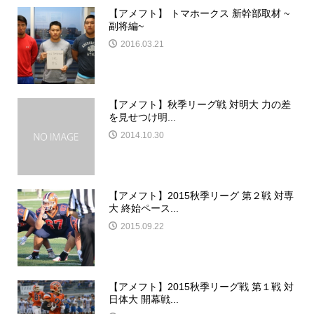
【アメフト】 トマホークス 新幹部取材 ~
副将編~
2016.03.21
【アメフト】秋季リーグ戦 対明大 力の差
を見せつけ明...
2014.10.30
【アメフト】2015秋季リーグ 第２戦 対専
大 終始ペース...
2015.09.22
【アメフト】2015秋季リーグ戦 第１戦 対
日体大 開幕戦...