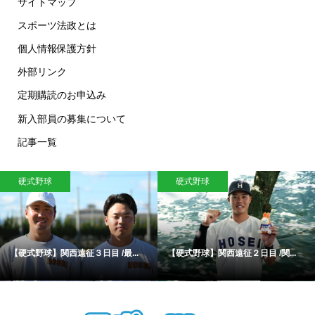
サイトマップ
スポーツ法政とは
個人情報保護方針
外部リンク
定期購読のお申込み
新入部員の募集について
記事一覧
球
硬式野球
水泳
】関西遠征３日目 /最...
【硬式野球】関西遠征２日目 /関...
【水泳】女
ー...