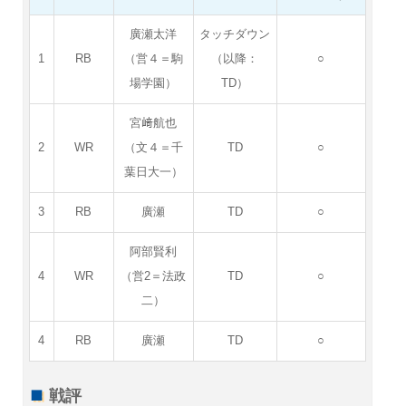
廣瀬太洋
タッチダウン
1
RB
（営４＝駒
（以降：
○
場学園）
TD）
宮﨑航也
2
WR
（文４＝千
TD
○
葉日大一）
3
RB
廣瀬
TD
○
阿部賢利
4
WR
（営2＝法政
TD
○
二）
4
RB
廣瀬
TD
○
戦評