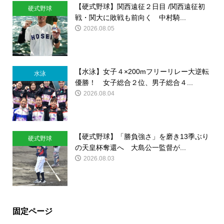
【硬式野球】関西遠征２日目 /関西遠征初
硬式野球
戦・関大に敗戦も前向く 中村騎...
2026.08.05
【水泳】女子４×200mフリーリレー大逆転
水泳
優勝！ 女子総合２位、男子総合４...
2026.08.04
【硬式野球】「勝負強さ」を磨き13季ぶり
硬式野球
の天皇杯奪還へ 大島公一監督が...
2026.08.03
固定ページ