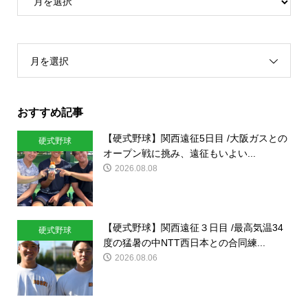
月を選択
おすすめ記事
【硬式野球】関西遠征5日目 /大阪ガスとの
硬式野球
オープン戦に挑み、遠征もいよい...
2026.08.08
【硬式野球】関西遠征３日目 /最高気温34
硬式野球
度の猛暑の中NTT西日本との合同練...
2026.08.06