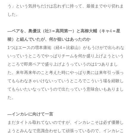
う」という気持ちだけは忘れずに持って、最後までやり切れま
した。
―ペアを、奥優汰（社
3
＝高岡第一）と高柳大輔（キャ
4
＝星
稜）と組んでいたが、何か狙いはあったのか
1
つはエースの増本康祐（経
4
＝比叡山）がもうけがで出られな
いっていうところでやっぱりチームを何か盛り上げようという
ところで即席ペアで盛り上げようっていうのは
1
つありまし
た。来年再来年のこと考えた時にやっぱり奥には来年引っ張っ
てもらわなきゃいけないっていうところでこういう場を経験し
てもらいたいなっていうので出たっていう意味合いもありまし
た。
―インカレに向けて一言
まだタイトル取れてないのですが、インカレこそは必ず優勝し
ようとみんなで意識合わせして頑張っているので、インカレこ