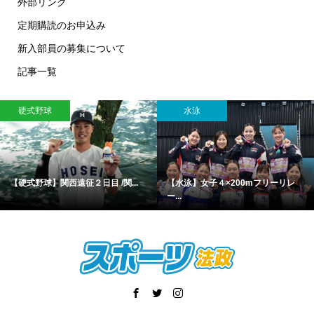
外部リンク
定期購読のお申込み
新入部員の募集について
記事一覧
硬式野球
水泳
【硬式野球】関西遠征２日目 /関...
【水泳】女子４×200mフリーリレ
ー...