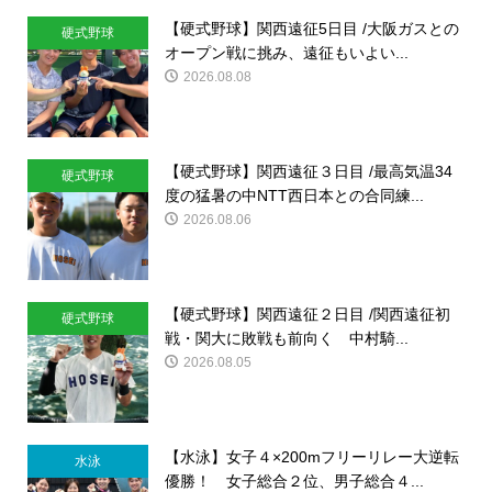
【硬式野球】関西遠征5日目 /大阪ガスとの
硬式野球
オープン戦に挑み、遠征もいよい...
2026.08.08
【硬式野球】関西遠征３日目 /最高気温34
硬式野球
度の猛暑の中NTT西日本との合同練...
2026.08.06
【硬式野球】関西遠征２日目 /関西遠征初
硬式野球
戦・関大に敗戦も前向く 中村騎...
2026.08.05
【水泳】女子４×200mフリーリレー大逆転
水泳
優勝！ 女子総合２位、男子総合４...