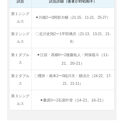
試合
試合詳細（後者が対戦相手）
第１シング
⚫︎川畑2ー0阿部大輔（21-15、11-21、25-27）
ルス
第２シング
〇北川史翔2ー1平田璃月（21-13、13-21、21-
ルス
9）
（11-
第１ダブル
⚫︎江頭・髙柳0ー2後藤拓人・阿保龍斗
ス
21、20-21）
第２ダブル
〇櫻井・南本2ー0稲川天・縣涼介（24-22、17-
ス
21、21-11）
第３シング
（14-21、16-21）
⚫︎桑原0ー2石原叶登
ルス