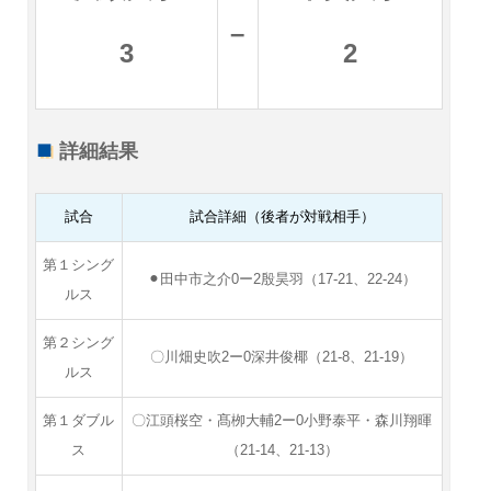
–
3
2
詳細結果
試合
試合詳細（後者が対戦相手）
第１シング
⚫︎田中市之介0ー2殷昊羽（17-21、22-24）
ルス
第２シング
〇川畑史吹2ー0深井俊椰（21-8、21-19）
ルス
第１ダブル
〇江頭桜空・髙栁大輔2ー0小野泰平・森川翔暉
ス
（21-14、21-13）