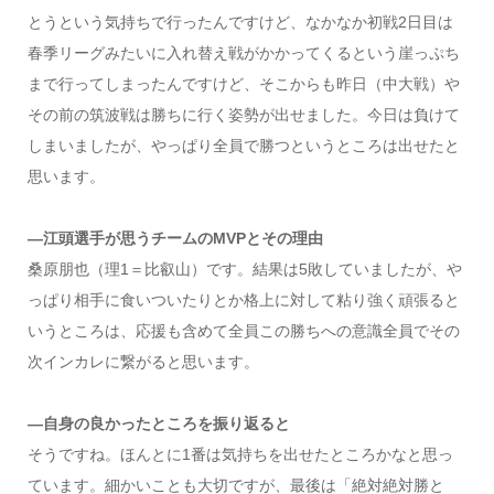
とうという気持ちで行ったんですけど、なかなか初戦
2
日目は
春季リーグみたいに入れ替え戦がかかってくるという崖っぷち
まで行ってしまったんですけど、そこからも昨日（中大戦）や
その前の筑波戦は勝ちに行く姿勢が出せました。今日は負けて
しまいましたが、やっぱり全員で勝つというところは出せたと
思います。
―江頭選手が思うチームのMVPとその理由
桑原朋也（理
1
＝比叡山）です。結果は
5
敗していましたが、や
っぱり相手に食いついたりとか格上に対して粘り強く頑張ると
いうところは、応援も含めて全員この勝ちへの意識全員でその
次インカレに繋がると思います。
―自身の良かったところを振り返ると
そうですね。ほんとに
1
番は気持ちを出せたところかなと思っ
ています。細かいことも大切ですが、最後は「絶対絶対勝と