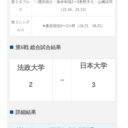
第２ダブル
〇櫻井煌介・南本和哉2ー0奥野天斗・山﨑諒羽
ス
（21-16、21-13）
第３シング
⚫︎桑原朋也0ー2小野（19-21、18-21）
ルス
第5戦 総合試合結果
日本大学
法政大学
–
2
3
詳細結果