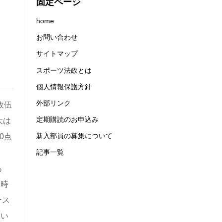
固定ページ
home
お問い合わせ
サイトマップ
スポーツ法政とは
個人情報保護方針
外部リンク
政伍
定期購読のお申込み
大は
新入部員の募集について
0点
記事一覧
あ
溝時
ース
とい