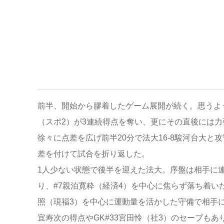
前半、開始から膠着したゲーム展開が続く。思うよう
（スポ2）が3連続得点を奪い、更にその直後には
徐々に点差を広げ前半20分で法大16-8駿河台大と攻
差を付けて試合を折り返した。
1人少ない状態で後半を迎えた法大。序盤は相手に
り、#7親泊寛粋（経済4）を中心に焦らず落ち着い
照（現福3）を中心に運動量を活かした守備で相手
宜寿次の得点やGK#33宮田怜（社3）のセーブもあ