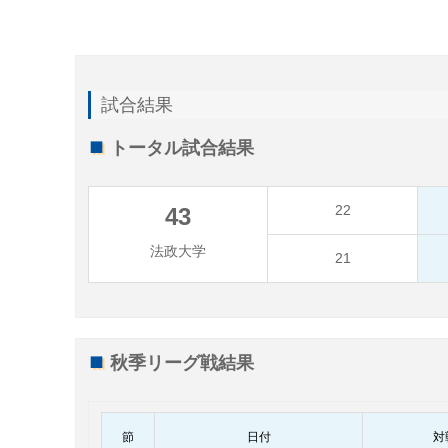
試合結果
トータル試合結果
22
43
法政大学
21
秋季リーグ戦結果
節
日付
対