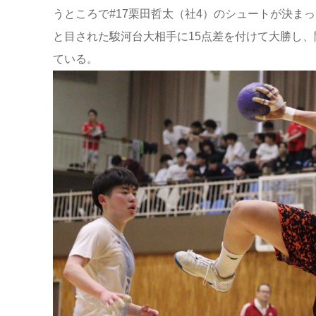
うところで#17栗田哲太（社4）のシュートが決ま
と目された駿河台大相手に15点差を付けて大勝し、
ている。