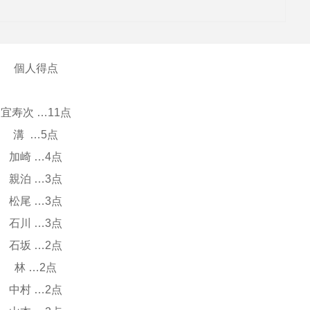
個人得点
宜寿次 …11点
溝 …5点
加崎 …4点
親泊 …3点
松尾 …3点
石川 …3点
石坂 …2点
林 …2点
中村 …2点