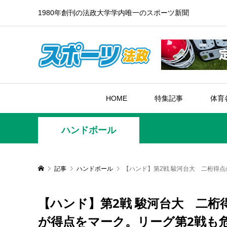
1980年創刊の法政大学学内唯一のスポーツ新聞
HOME
特集記事
体育
ハンドボール
記事
ハンドボール
【ハンド】第2戦 駿河台大 二桁得
【ハンド】第2戦 駿河台大 二
が得点をマーク。リーグ第2戦も危