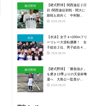
【硬式野球】関西遠征２日
硬式野球
目 /関西遠征初戦・関大に
敗戦も前向く 中村騎...
2026.08.05
【水泳】女子４×200mフリ
水泳
ーリレー大逆転優勝！ 女
子総合２位、男子総合４...
2026.08.04
【硬式野球】「勝負強さ」
硬式野球
を磨き13季ぶりの天皇杯奪
還へ 大島公一監督が...
2026.08.03