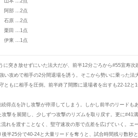
山本 …2点
阿部 …2点
石原 …2点
栗田 …1点
伊東 …1点
に突き放せずにいた法大だが、前半12分ごろから#55宜寿次
力強い攻めで相手の2分間退場を誘う。そこから勢いに乗った法
守ともに相手を圧倒。前半終了間際に退場者を出すも22-12と1
連続得点を許し攻撃が停滞してしまう。しかし前半のリードも
た攻撃を展開し、少しずつ攻撃のリズムを取り戻す。更に#41
に流れを渡すことなく、堅守速攻の形で点差を広げていく。エ
り後半25分で40-24と大量リードを奪うと、試合時間残り数秒