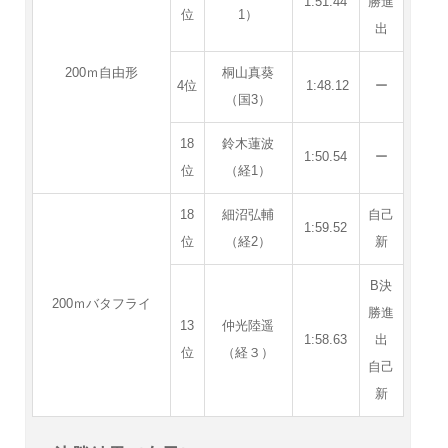
1:51.44
勝進
位
1）
出
200ｍ自由形
桐山真葵
4位
1:48.12
ー
（国3）
18
鈴木蓮波
1:50.54
ー
位
（経1）
18
細沼弘輔
自己
1:59.52
位
（経2）
新
B決
200ｍバタフライ
勝進
13
仲光陸遥
1:58.63
出
位
（経３）
自己
新