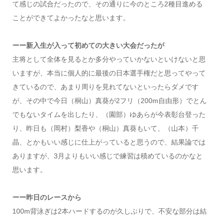
て感じの試合だったので、その通りに今のところ2種目進める
ことができてよかったなと思います。
ーー新入生が入って初めての大きい大会だったが
主将として全体を見るとか多分やっていかないといけないと思
いますが、本当に個人的に最後の日本選手権だと思ってやって
きているので、あまり周りを見れてないといったらダメです
が、その中で今日（桐山）真葵が2フリ（200m自由形）でとん
でもないタイムを出したり、（園部）ゆあらが今表彰台登った
り、昨日も（岡村）梨香や（桐山）真葵もいて、（山本）千
晶、とかもいい感じに仕上がっていると思うので、結果論では
ありますが、3月よりもいい感じで練習は積めているのかなと
思います。
ーー昨日のレースから
100m背泳ぎは2本ハードするのが久しぶりで、不安な部分は結