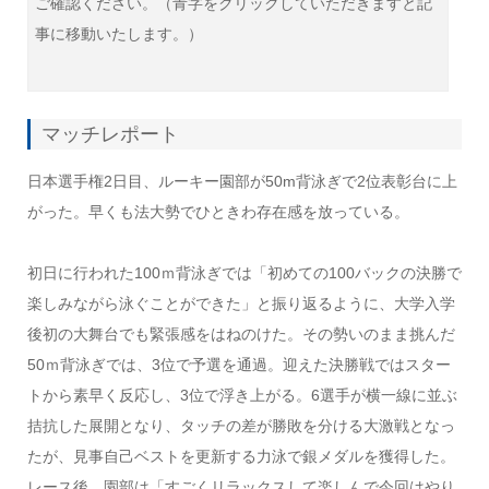
ご確認ください。
（青字をクリックしていただきますと記
事に移動いたします。）
マッチレポート
日本選手権2日目、ルーキー園部が50m背泳ぎで2位表彰台に上
がった。早くも法大勢でひときわ存在感を放っている。
初日に行われた100ｍ背泳ぎでは「初めての100バックの決勝で
楽しみながら泳ぐことができた」と振り返るように、大学入学
後初の大舞台でも緊張感をはねのけた。その勢いのまま挑んだ
50ｍ背泳ぎでは、3位で予選を通過。迎えた決勝戦ではスター
トから素早く反応し、3位で浮き上がる。6選手が横一線に並ぶ
拮抗した展開となり、タッチの差が勝敗を分ける大激戦となっ
たが、見事自己ベストを更新する力泳で銀メダルを獲得した。
レース後、園部は「すごくリラックスして楽しんで今回はやり