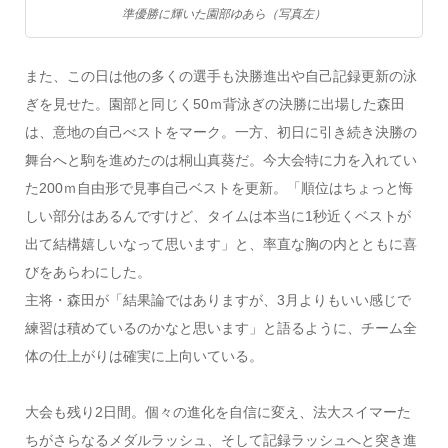
準優勝に輝いた園部ゆあら（写真左）
また、この日は他の多くの選手も決勝進出や自己記録更新の泳
ぎを見せた。園部と同じく50ｍ背泳ぎの決勝に出場した森田
は、意地の自己べストをマーク。一方、初日に引き続き決勝の
舞台へと駒を進めたのは桐山真葵だ。今大会特に力を入れてい
た200ｍ自由形で見事自己ベストを更新。「順位はちょっと悔
しい部分はあるんですけど、タイムは本当に1秒近くベストが
出て結構嬉しいなって思います」と、率直な胸の内とともに喜
びをあらわにした。
主将・森田が「結果論ではありますが、3月よりもいい感じで
練習は積めているのかなと思います」と語るように、チーム全
体の仕上がりは確実に上向いている。
大会も残り2日間。個々の進化を自信に変え、法大スイマーた
ちがさらなるメダルラッシュ、そして記録ラッシュへと突き進