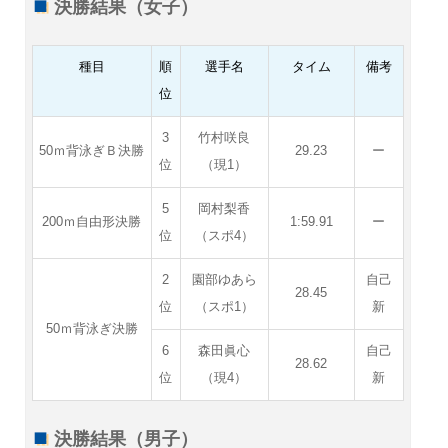
決勝結果（女子）
種目
順
選手名
タイム
備考
位
3
竹村咲良
50ｍ背泳ぎＢ決勝
29.23
ー
位
（現1）
5
岡村梨香
200ｍ自由形決勝
1:59.91
ー
位
（スポ4）
2
園部ゆあら
自己
28.45
位
（スポ1）
新
50ｍ背泳ぎ決勝
6
森田眞心
自己
28.62
位
（現4）
新
決勝結果（男子）