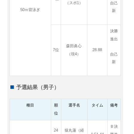
（スポ1）
自己
50ｍ背泳ぎ
新
決勝
進出
森田眞心
7位
28.88
（現4）
自己
新
予選結果（男子）
種目
順
選手名
タイム
備考
位
Ｂ決
24
猿丸蓮（経