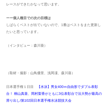
レースができたかなって思います。
ーー個人種目での次の目標は
しばらくベストが出ていないので、1番はベストをまた更新し
たいと思っています。
（インタビュー：森川葵）
（取材・撮影：山鳥優里、浅岡凜、森川葵）
日本選手権１日目
【水泳】男女400ｍ自由形でダブル表彰
台！ 桐山真葵、岡村梨香がともに3位表彰台で法大勢が最高の
滑り出し/第102回日本選手権水泳競技大会