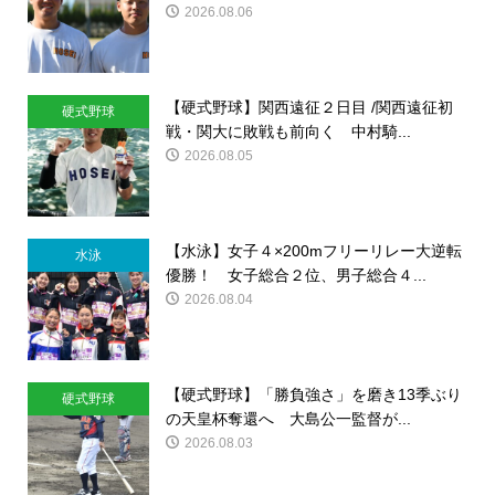
2026.08.06
【硬式野球】関西遠征２日目 /関西遠征初
硬式野球
戦・関大に敗戦も前向く 中村騎...
2026.08.05
【水泳】女子４×200mフリーリレー大逆転
水泳
優勝！ 女子総合２位、男子総合４...
2026.08.04
【硬式野球】「勝負強さ」を磨き13季ぶり
硬式野球
の天皇杯奪還へ 大島公一監督が...
2026.08.03