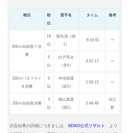
種目
順
選手名
タイム
備考
位
19
猿丸漣（経
8:18.81
ー
位
1）
800ｍ自由形Ｔ決
勝
5
白戸亮太
8:02.17
ー
位
（営4）
200ｍバタフライ
6
仲光陸遥
1:59.13
ー
Ｂ決勝
位
（経3）
3
桐山真葵
自己
200ｍ自由形決勝
3:49.48
位
（国3）
新
試合結果の詳細につきましは
SEIKO公式リザルト
より