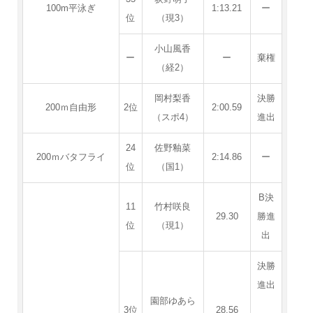
100m平泳ぎ
1:13.21
ー
位
（現3）
小山風香
ー
ー
棄権
（経2）
岡村梨香
決勝
200ｍ自由形
2位
2:00.59
（スポ4）
進出
24
佐野釉菜
200ｍバタフライ
2:14.86
ー
位
（国1）
B決
11
竹村咲良
29.30
勝進
位
（現1）
出
決勝
進出
園部ゆあら
3位
28.56