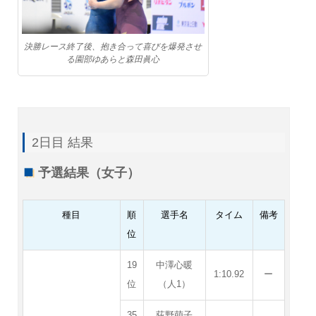
決勝レース終了後、抱き合って喜びを爆発させ
る園部ゆあらと森田眞心
2日目 結果
予選結果（女子）
種目
順
選手名
タイム
備考
位
19
中澤心暖
1:10.92
ー
位
（人1）
35
荻野萌子